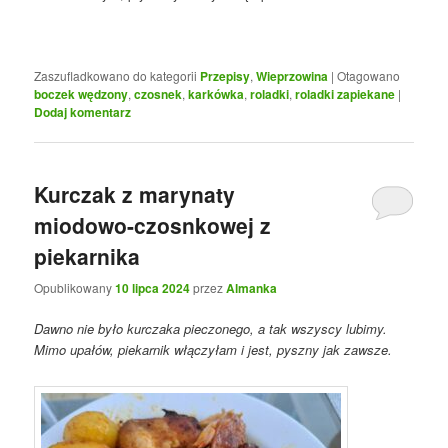
Zaszufladkowano do kategorii
Przepisy
,
Wieprzowina
|
Otagowano
boczek wędzony
,
czosnek
,
karkówka
,
roladki
,
roladki zapiekane
|
Dodaj komentarz
Kurczak z marynaty
miodowo-czosnkowej z
piekarnika
Opublikowany
10 lipca 2024
przez
Almanka
Dawno nie było kurczaka pieczonego, a tak wszyscy lubimy.
Mimo upałów, piekarnik włączyłam i jest, pyszny jak zawsze.