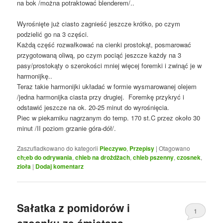
na bok /można potraktować blenderem/..
Wyrośnięte już ciasto zagnieść jeszcze krótko, po czym
podzielić go na 3 części.
Każdą część rozwałkować na cienki prostokąt, posmarować
przygotowaną oliwą, po czym pociąć jeszcze każdy na 3
pasy/prostokąty o szerokości mniej więcej foremki i zwinąć je w
harmonijkę..
Teraz takie harmonijki układać w formie wysmarowanej olejem
/jedna harmonijka ciasta przy drugiej. Foremkę przykryć i
odstawić jeszcze na ok. 20-25 minut do wyrośnięcia.
Piec w piekarniku nagrzanym do temp. 170 st.C przez około 30
minut /II poziom grzanie góra-dół/.
Zaszufladkowano do kategorii
Pieczywo
,
Przepisy
|
Otagowano
ch;eb do odrywania
,
chleb na drożdżach
,
chleb pszenny
,
czosnek
,
zioła
|
Dodaj komentarz
Sałatka z pomidorów i
1
czosnku ze śmietaną