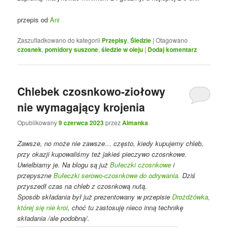
przepis od
Ani
Zaszufladkowano do kategorii
Przepisy
,
Śledzie
|
Otagowano
czosnek
,
pomidory suszone
,
śledzie w oleju
|
Dodaj komentarz
Chlebek czosnkowo-ziołowy
nie wymagający krojenia
Opublikowany
9 czerwca 2023
przez
Almanka
Zawsze, no może nie zawsze… często, kiedy kupujemy chleb,
przy okazji kupowaliśmy też jakieś pieczywo czosnkowe.
Uwielbiamy je. Na blogu są już
Bułeczki czosnkowe
i
przepyszne
Bułeczki serowo-czosnkowe do odrywania.
Dziś
przyszedł czas na chleb z czosnkową nutą.
Sposób składania był już prezentowany w przepisie
Drożdżówka,
której się nie kroi
, choć tu zastosuję nieco inną technikę
składania /ale podobną/.