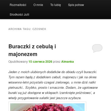
Rozmaitości
O mnie
To lubię
Spis potraw
Słodkości Julii
ARCHIWA TAGU:
CZOSNEK
Buraczki z cebulą i
majonezem
Opublikowany
15 czerwca 2026
przez
Almanka
Jeden z moich ulubionych dodatków do obiadu czyli buraczki.
Tym razem będą z dodatkiem cebuli, majonezu i jak na okres
wiosenno-letni przystało czegoś zielonego, u mnie dziś natki
pietruszki.. Szybko, prosto i smacznie. Dodam, że ugotowane
buraki są już dostępne w sklepach /zamknięte próżniowo/, a
wtedy przygotowanie sałatki jest jeszcze szybsze.