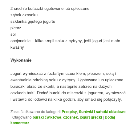
2 średnie buraczki ugotowane lub upieczone
ząbek czosnku
szklanka gęstego jogurtu
pieprz
sól
opcjonalnie – kilka kropli soku z cytryny, jeśli jogurt jest mało
kwaśny
Wykonanie
Jogurt wymieszać z roztartym czosnkiem, pieprzem, solą i
ewentualnie odrobiną soku z cytryny. Ugotowane lub upieczone
buraczki obrać ze skórki, a następnie zetrzeć na dużych
oczkach tarki. Dodać buraki do miseczki z jogurtem, wymieszać
i wstawić do lodówki na kilka godzin, aby smaki się połączyły.
Zaszufladkowano do kategorii
Przepisy
,
Surówki i sałatki obiadowe
|
Otagowano
buraki ćwikłowe
,
czosnek
,
jogurt grecki
|
Dodaj
komentarz