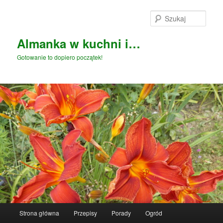
Przeskocz
Przeskocz
do
do
Szuka
tekstu
widgetów
Almanka w kuchni i…
Gotowanie to dopiero początek!
Główne
Strona główna
Przepisy
Porady
Ogród
menu