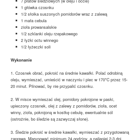
7 płatów śledziowych (w oleju i occie)
1 główka czosnku
1/2 słoika suszonych pomidorów wraz z zalewą
1 mała cebula
zioła prowansalskie
1/2 szklanki oleju rzepakowego
2 łyżki octu winnego
1/2 łyżeczki soli
Wykonanie
1. Czosnek obrać, pokroić na średnie kawałki. Polać odrobiną
oleju, wymieszać, umieścić w naczyniu i piec w 170*C przez 15-
20 minut. Pilnować, by nie przypalić czosnku.
2. W misce wymieszać olej, pomidory pokrojone w paski,
upieczony czosnek, olej z zalewy z pomidorów, zioła, ocet
winny, zioła, pokrojoną w kostkę cebulę, ewentualnie sól
(ostrożnie, bo śledzie są zazwyczaj słone).
3. Śledzie pokroić w średnie kawałki, wymieszać z przygotowaną
zaprawą. Marynować minimum 24 godziny, a najlepiej 2-3 dni.