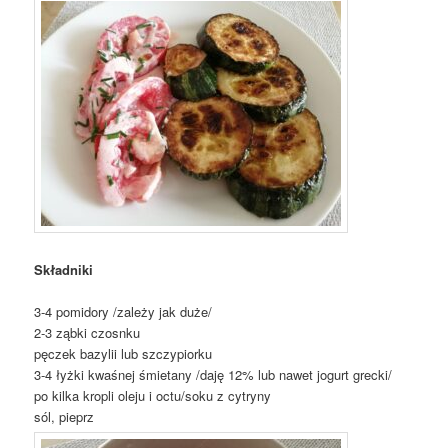
Składniki
3-4 pomidory /zależy jak duże/
2-3 ząbki czosnku
pęczek bazylii lub szczypiorku
3-4 łyżki kwaśnej śmietany /daję 12% lub nawet jogurt grecki/
po kilka kropli oleju i octu/soku z cytryny
sól, pieprz