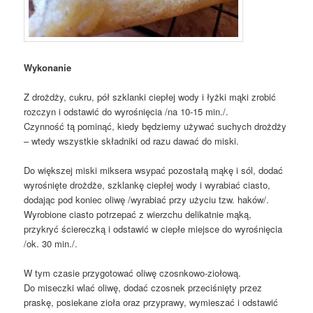
Wykonanie
Z drożdży, cukru, pół szklanki ciepłej wody i łyżki mąki zrobić
rozczyn i odstawić do wyrośnięcia /na 10-15 min./.
Czynność tą pominąć, kiedy będziemy używać suchych drożdży
– wtedy wszystkie składniki od razu dawać do miski.
Do większej miski miksera wsypać pozostałą mąkę i sól, dodać
wyrośnięte drożdże, szklankę ciepłej wody i wyrabiać ciasto,
dodając pod koniec oliwę /wyrabiać przy użyciu tzw. haków/.
Wyrobione ciasto potrzepać z wierzchu delikatnie mąką,
przykryć ściereczką i odstawić w ciepłe miejsce do wyrośnięcia
/ok. 30 min./.
W tym czasie przygotować oliwę czosnkowo-ziołową.
Do miseczki wlać oliwę, dodać czosnek przeciśnięty przez
praskę, posiekane zioła oraz przyprawy, wymieszać i odstawić