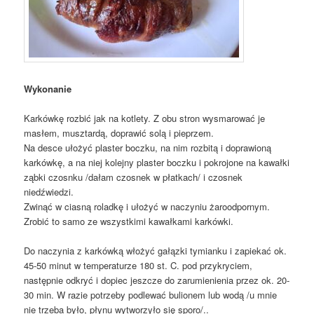
Wykonanie
Karkówkę rozbić jak na kotlety. Z obu stron wysmarować je
masłem, musztardą, doprawić solą i pieprzem.
Na desce ułożyć plaster boczku, na nim rozbitą i doprawioną
karkówkę, a na niej kolejny plaster boczku i pokrojone na kawałki
ząbki czosnku /dałam czosnek w płatkach/ i czosnek
niedźwiedzi.
Zwinąć w ciasną roladkę i ułożyć w naczyniu żaroodpornym.
Zrobić to samo ze wszystkimi kawałkami karkówki.
Do naczynia z karkówką włożyć gałązki tymianku i zapiekać ok.
45-50 minut w temperaturze 180 st. C. pod przykryciem,
następnie odkryć i dopiec jeszcze do zarumienienia przez ok. 20-
30 min. W razie potrzeby podlewać bulionem lub wodą /u mnie
nie trzeba było, płynu wytworzyło się sporo/..