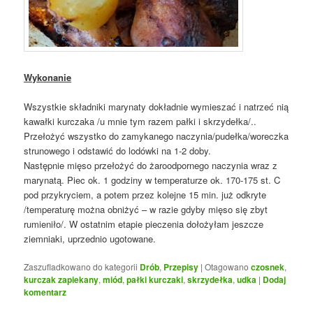
Wykonanie
Wszystkie składniki marynaty dokładnie wymieszać i natrzeć nią
kawałki kurczaka /u mnie tym razem pałki i skrzydełka/..
Przełożyć wszystko do zamykanego naczynia/pudełka/woreczka
strunowego i odstawić do lodówki na 1-2 doby.
Następnie mięso przełożyć do żaroodpornego naczynia wraz z
marynatą. Piec ok. 1 godziny w temperaturze ok. 170-175 st. C
pod przykryciem, a potem przez kolejne 15 min. już odkryte
/temperaturę można obniżyć – w razie gdyby mięso się zbyt
rumieniło/. W ostatnim etapie pieczenia dołożyłam jeszcze
ziemniaki, uprzednio ugotowane.
Zaszufladkowano do kategorii
Drób
,
Przepisy
|
Otagowano
czosnek
,
kurczak zapiekany
,
miód
,
pałki kurczaki
,
skrzydełka
,
udka
|
Dodaj
komentarz