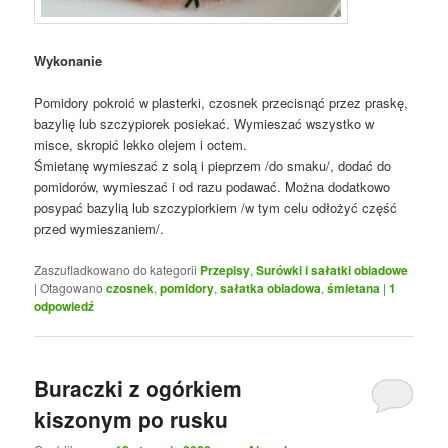
Wykonanie
Pomidory pokroić w plasterki, czosnek przecisnąć przez praskę,
bazylię lub szczypiorek posiekać. Wymieszać wszystko w
misce, skropić lekko olejem i octem.
Śmietanę wymieszać z solą i pieprzem /do smaku/, dodać do
pomidorów, wymieszać i od razu podawać. Można dodatkowo
posypać bazylią lub szczypiorkiem /w tym celu odłożyć część
przed wymieszaniem/.
Zaszufladkowano do kategorii
Przepisy
,
Surówki i sałatki obiadowe
|
Otagowano
czosnek
,
pomidory
,
sałatka obiadowa
,
śmietana
|
1
odpowiedź
Buraczki z ogórkiem
kiszonym po rusku