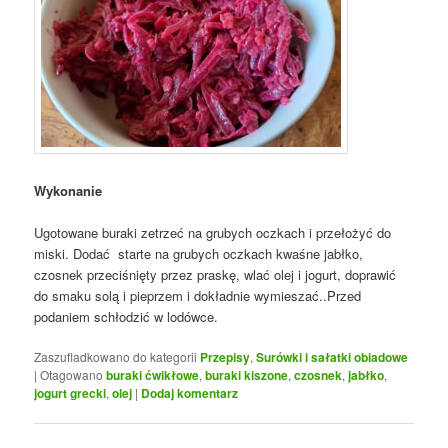
Wykonanie
Ugotowane buraki zetrzeć na grubych oczkach i przełożyć do
miski. Dodać starte na grubych oczkach kwaśne jabłko,
czosnek przeciśnięty przez praskę, wlać olej i jogurt, doprawić
do smaku solą i pieprzem i dokładnie wymieszać..Przed
podaniem schłodzić w lodówce.
Zaszufladkowano do kategorii
Przepisy
,
Surówki i sałatki obiadowe
|
Otagowano
buraki ćwikłowe
,
buraki kiszone
,
czosnek
,
jabłko
,
jogurt grecki
,
olej
|
Dodaj komentarz