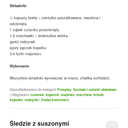
Składniki
½ kapusty białej – cieniutko poszatkowana, nasolona i
odciśnięta
1 ząbek czosnku przeciśnięty
1-2 marchewki – drobniutkie wiórka
garść rodzynek
spory pęczek koperku
3-4 łyżki majonezu
Wykonanie
Wszystkie składniki wymieszać w misce, chwilkę schłodzić.
Zaszufladkowano do kategorii
Przepisy
,
Surówki i sałatki obiadowe
|
Otagowano
czosnek
,
koperek
,
majonez
,
marchew
,
młsds
kspudts
,
rodzynki
|
Dodaj komentarz
Śledzie z suszonymi