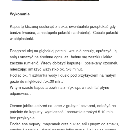
Wykonanie
Kapustę kiszoną odcisnąć z soku, ewentualnie przepłukać gdy
bardzo kwaśna, a następnie pokroić na drobniej. Cebule pokroić
w półplasterki.
Rozgrzać olej na głębokiej patelni, wrzucić cebulę, oprószyć ją
solą i smażyć na średnim ogniu aż ładnie się zeszkli i lekko
zacznie rumienić. Wtedy dołożyć kapustę i posiekany czosnek,
mieszając smażyć wszystko ok. 5-8 minut.
Podlać ok. 1 szklanką wody i dusić pod przykryciem na małym
gazie do miękkości /ok.30 min./
W tym czasie kapusta powinna zmięknąć, a nadmiar płynu
odparować. .
Obrane jabłko zetrzeć na tarce z grubymi oczkami, dołożyć na
patelnię do kapusty, wymieszać i ponownie smażyć 5-10 min.
bez przykrycia.
Dodać sos sojowy, majeranek oraz cukier, sól i pieprz do smaku,
przykryć patelnię i dusić jeszcze kilka minut. Na koniec można