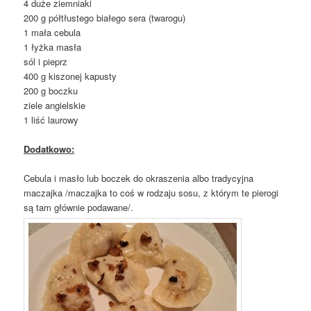
4 duże ziemniaki
200 g półtłustego białego sera (twarogu)
1 mała cebula
1 łyżka masła
sól i pieprz
400 g kiszonej kapusty
200 g boczku
ziele angielskie
1 liść laurowy
Dodatkowo:
Cebula i masło lub boczek do okraszenia albo tradycyjna
maczajka /maczajka to coś w rodzaju sosu, z którym te pierogi
są tam głównie podawane/.