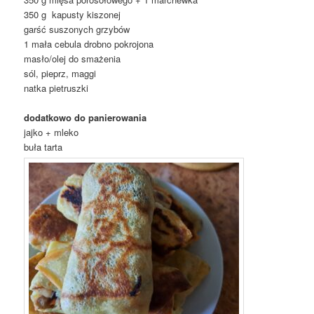
350 g kapusty kiszonej
garść suszonych grzybów
1 mała cebula drobno pokrojona
masło/olej do smażenia
sól, pieprz, maggi
natka pietruszki
dodatkowo do panierowania
jajko + mleko
buła tarta