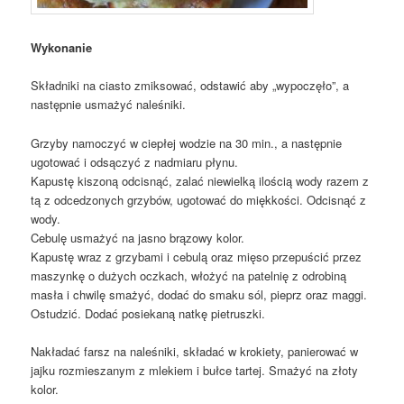
Wykonanie
Składniki na ciasto zmiksować, odstawić aby „wypoczęło”, a
następnie usmażyć naleśniki.
Grzyby namoczyć w ciepłej wodzie na 30 min., a następnie
ugotować i odsączyć z nadmiaru płynu.
Kapustę kiszoną odcisnąć, zalać niewielką ilością wody razem z
tą z odcedzonych grzybów, ugotować do miękkości. Odcisnąć z
wody.
Cebulę usmażyć na jasno brązowy kolor.
Kapustę wraz z grzybami i cebulą oraz mięso przepuścić przez
maszynkę o dużych oczkach, włożyć na patelnię z odrobiną
masła i chwilę smażyć, dodać do smaku sól, pieprz oraz maggi.
Ostudzić. Dodać posiekaną natkę pietruszki.
Nakładać farsz na naleśniki, składać w krokiety, panierować w
jajku rozmieszanym z mlekiem i bułce tartej. Smażyć na złoty
kolor.