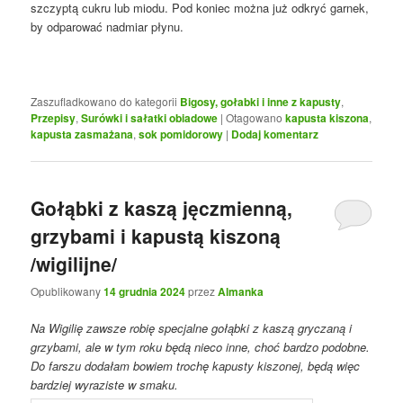
szczyptą cukru lub miodu. Pod koniec można już odkryć garnek,
by odparować nadmiar płynu.
Zaszufladkowano do kategorii
Bigosy, gołabki i inne z kapusty
,
Przepisy
,
Surówki i sałatki obiadowe
|
Otagowano
kapusta kiszona
,
kapusta zasmażana
,
sok pomidorowy
|
Dodaj komentarz
Gołąbki z kaszą jęczmienną,
grzybami i kapustą kiszoną
/wigilijne/
Opublikowany
14 grudnia 2024
przez
Almanka
Na Wigilię zawsze robię specjalne gołąbki z kaszą gryczaną i
grzybami, ale w tym roku będą nieco inne, choć bardzo podobne.
Do farszu dodałam bowiem trochę kapusty kiszonej, będą więc
bardziej wyraziste w smaku.