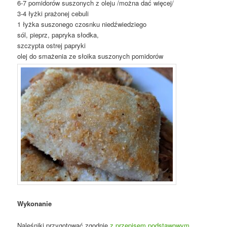
6-7 pomidorów suszonych z oleju /można dać więcej/
3-4 łyżki prażonej cebuli
1 łyżka suszonego czosnku niedźwiedziego
sól, pieprz, papryka słodka,
szczypta ostrej papryki
olej do smażenia ze słoika suszonych pomidorów
Wykonanie
Naleśniki przygotować zgodnie
z przepisem podstawowym
.