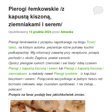
Pierogi łemkowskie /z
kapustą kiszoną,
ziemniakami i serem/
Opublikowany
13 grudnia 2024
przez
Almanka
Pierogi łemkowskie z przepisu napotkanego na blogu
Trzeci
talerz
, na którym autorka prezentuje różne putrawy kuchni
podkarpackiej. Wg informacji zawartej przy recepturze, przepis
pochodzi z okolic Zagórza, powiat sanocki.
Oprócz pierogów ruskich /ziemniaki i ser biały/ robię czasem
Pierogi z kapustą kiszoną i serem
lub
Pierogi z kapustą kiszoną i
ziemniakami,
a niekiedy nawet
Pierogi tyrolskie
/z kap.kisz.
boczkiem i serem/. Połączenie wszystkiego w jednym farszu też
brzmiało ciekawie, więc musiałam spróbować. I nie żałuję…
polecam!
Przepis na farsz podaję bez jakichkolwiek zmian.