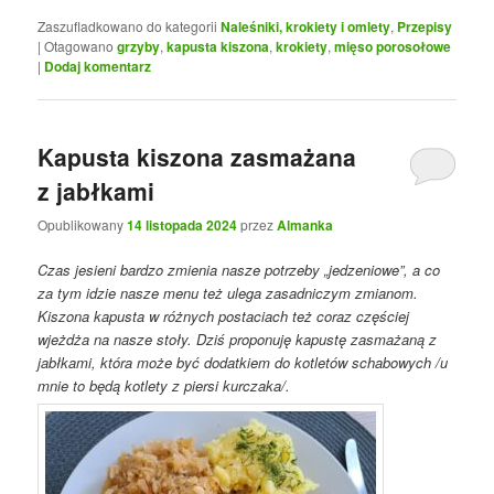
Zaszufladkowano do kategorii
Naleśniki, krokiety i omlety
,
Przepisy
|
Otagowano
grzyby
,
kapusta kiszona
,
krokiety
,
mięso porosołowe
|
Dodaj komentarz
Kapusta kiszona zasmażana
z jabłkami
Opublikowany
14 listopada 2024
przez
Almanka
Czas jesieni bardzo zmienia nasze potrzeby „jedzeniowe”, a co
za tym idzie nasze menu też ulega zasadniczym zmianom.
Kiszona kapusta w różnych postaciach też coraz częściej
wjeżdża na nasze stoły. Dziś proponuję kapustę zasmażaną z
jabłkami, która może być dodatkiem do kotletów schabowych /u
mnie to będą kotlety z piersi kurczaka/.