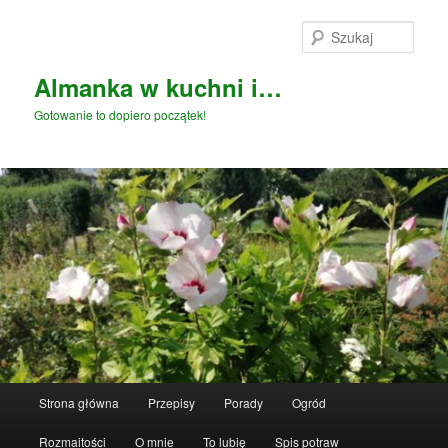
Przeskocz
Przeskocz
do
do
Szuka
tekstu
widgetów
Almanka w kuchni i…
Gotowanie to dopiero początek!
Główne
Strona główna
Przepisy
Porady
Ogród
menu
Rozmaitości
O mnie
To lubię
Spis potraw