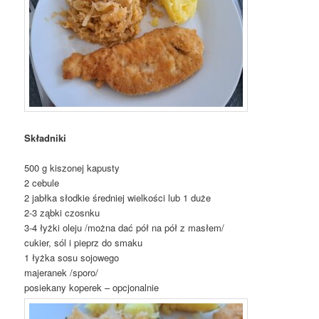
Składniki
500 g kiszonej kapusty
2 cebule
2 jabłka słodkie średniej wielkości lub 1 duże
2-3 ząbki czosnku
3-4 łyżki oleju /można dać pół na pół z masłem/
cukier, sól i pieprz do smaku
1 łyżka sosu sojowego
majeranek /sporo/
posiekany koperek – opcjonalnie