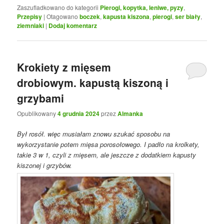
Zaszufladkowano do kategorii
Pierogi, kopytka, leniwe, pyzy
,
Przepisy
|
Otagowano
boczek
,
kapusta kiszona
,
pierogi
,
ser biały
,
ziemniaki
|
Dodaj komentarz
Krokiety z mięsem
drobiowym. kapustą kiszoną i
grzybami
Opublikowany
4 grudnia 2024
przez
Almanka
Był rosół. więc musiałam znowu szukać sposobu na
wykorzystanie potem mięsa porosołowego. I padło na krolkety,
takie 3 w 1, czyli z mięsem, ale jeszcze z dodatkiem kapusty
kiszonej i grzybów.