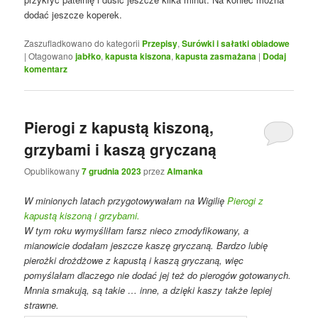
dodać jeszcze koperek.
Zaszufladkowano do kategorii
Przepisy
,
Surówki i sałatki obiadowe
|
Otagowano
jabłko
,
kapusta kiszona
,
kapusta zasmażana
|
Dodaj
komentarz
Pierogi z kapustą kiszoną,
grzybami i kaszą gryczaną
Opublikowany
7 grudnia 2023
przez
Almanka
W minionych latach przygotowywałam na Wigilię
Pierogi z
kapustą kiszoną i grzybami.
W tym roku wymyśliłam farsz nieco zmodyfikowany, a
mianowicie dodałam jeszcze kaszę gryczaną. Bardzo lubię
pierożki drożdżowe z kapustą i kaszą gryczaną, więc
pomyślałam dlaczego nie dodać jej też do pierogów gotowanych.
Mnnia smakują, są takie … inne, a dzięki kaszy także lepiej
strawne.