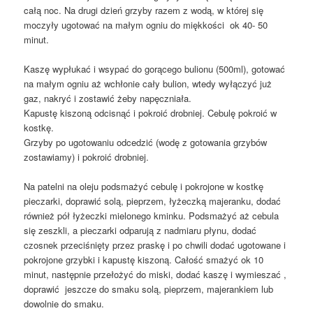
całą noc. Na drugi dzień grzyby razem z wodą, w której się
moczyły ugotować na małym ogniu do miękkości ok 40- 50
minut.
Kaszę wypłukać i wsypać do gorącego bulionu (500ml), gotować
na małym ogniu aż wchłonie cały bulion, wtedy wyłączyć już
gaz, nakryć i zostawić żeby napęczniała.
Kapustę kiszoną odcisnąć i pokroić drobniej. Cebulę pokroić w
kostkę.
Grzyby po ugotowaniu odcedzić (wodę z gotowania grzybów
zostawiamy) i pokroić drobniej.
Na patelni na oleju podsmażyć cebulę i pokrojone w kostkę
pieczarki, doprawić solą, pieprzem, łyżeczką majeranku, dodać
również pół łyżeczki mielonego kminku. Podsmażyć aż cebula
się zeszkli, a pieczarki odparują z nadmiaru płynu, dodać
czosnek przeciśnięty przez praskę i po chwili dodać ugotowane i
pokrojone grzybki i kapustę kiszoną. Całość smażyć ok 10
minut, następnie przełożyć do miski, dodać kaszę i wymieszać ,
doprawić jeszcze do smaku solą, pieprzem, majerankiem lub
dowolnie do smaku.