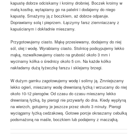
kapustę dobrze odciskamy i kroimy drobniej. Boczek kroimy w
małą kostkę, wytapiamy go na patelni i dodajemy do niego
kapustę. Smażymy ją z boczkiem, aż dobrze odparuje.
Doprawiamy solą i pieprzem. Łączymy farsz ziemniaczany z
kapuścianym i dokładnie mieszamy.
Przygotowujemy ciasto. Mąkę przesiewamy, dodajemy do niej
sól, olej i wodę. Wyrabiamy ciasto. Stolnicę podsypujemy lekko
mąką, rozwałkowujemy ciasto na grubość około 3 mm i
wycinamy kółka o średnicy około 5 cm. Na każde kółko
nakładamy dużą łyżeczkę farszu i sklejamy brzegi.
W dużym garnku zagotowujemy wodę i solimy ją. Zmniejszamy
lekko ogień, mieszamy wodę drewnianą łyżką i wrzucamy do niej
około 10-12 pierogów. Od czasu do czasu mieszamy lekko
drewnianą łyżką, by pierogi nie przywarły do dna. Kiedy wypłyną
na wierzch, gotujemy je jeszcze przez około 3 minuty. Pierogi
wyciągamy łyżką cedzakową. Gotowe porcje okraszamy cebulką
podsmażoną na maśle, boczkiem lub podajemy z maczajką.