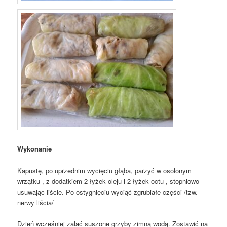
Wykonanie
Kapustę, po uprzednim wycięciu głąba, parzyć w osolonym
wrzątku , z dodatkiem 2 łyżek oleju i 2 łyżek octu , stopniowo
usuwając liście. Po ostygnięciu wyciąć zgrubiałe części /tzw.
nerwy liścia/
Dzień wcześniej zalać suszone grzyby zimną wodą. Zostawić na