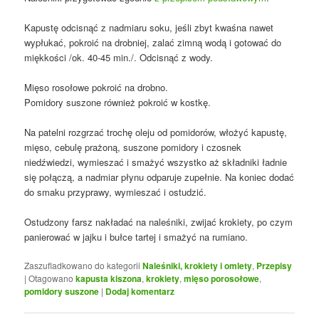
Kapustę odcisnąć z nadmiaru soku, jeśli zbyt kwaśna nawet
wypłukać, pokroić na drobniej, zalać zimną wodą i gotować do
miękkości /ok. 40-45 min./. Odcisnąć z wody.
Mięso rosołowe pokroić na drobno.
Pomidory suszone również pokroić w kostkę.
Na patelni rozgrzać trochę oleju od pomidorów, włożyć kapustę,
mięso, cebulę prażoną, suszone pomidory i czosnek
niedźwiedzi, wymieszać i smażyć wszystko aż składniki ładnie
się połączą, a nadmiar płynu odparuje zupełnie. Na koniec dodać
do smaku przyprawy, wymieszać i ostudzić.
Ostudzony farsz nakładać na naleśniki, zwijać krokiety, po czym
panierować w jajku i bułce tartej i smażyć na rumiano.
Zaszufladkowano do kategorii
Naleśniki, krokiety i omlety
,
Przepisy
|
Otagowano
kapusta kiszona
,
krokiety
,
mięso porosołowe
,
pomidory suszone
|
Dodaj komentarz