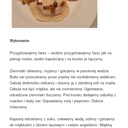
Wykonanie
Przygotowujemy farsz – osobno przygotowujemy farsz jak na
pierogi ruskie, osobo kapuściany i na koniec je łączymy.
Ziemniaki obieramy, myjemy i gotujemy w posolonej wodzie.
Biały ser przeciskamy przez praskę lub rozdrabniamy widelcem.
Cebulę drobniutko siekamy i dusimy ją z odrobiną soli na maśle.
Cebula ma być miękka, ale nie zrumieniona. Ugotowane,
odcedzone ziemniaki tłuczemy. Pod koniec dodajemy cebulkę z
masłem i biały ser. Doprawiamy solą i pieprzem. Dobrze
mieszamy.
Kapustę odciskamy z soku, zalewamy wodą, solimy i gotujemy
do miękkości z liściem laurowym i zielem angielskim. Miękką