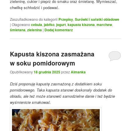
zieleninę, cukier i pieprz do smaku oraz śmietanę. Wymieszać,
chwilkę schłodzić i podawać.
Zaszufladkowano do kategorii
Przepisy
,
Surówki i sałatki obiadowe
|
Otagowano
cebula
,
jabłko
,
jogurt
,
kapusta kiszona
,
marchew
,
śmietana
,
zielenina
|
Dodaj komentarz
Kapusta kiszona zasmażana
w soku pomidorowym
Opublikowany
18 grudnia 2025
przez
Almanka
Dziś proponuję kapustę zasmażoną z dodatkiem soku
pomidorowego. Taka kapusta stanowi doskonały dodatek do
obiadu, ale też może stanowić samodzielne danie i też będzie
wyśmienicie smakować.