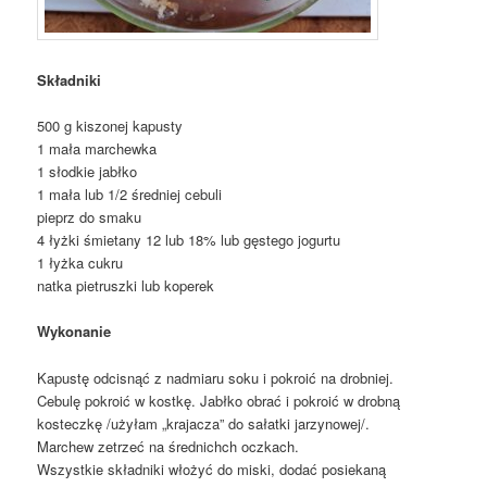
Składniki
500 g kiszonej kapusty
1 mała marchewka
1 słodkie jabłko
1 mała lub 1/2 średniej cebuli
pieprz do smaku
4 łyżki śmietany 12 lub 18% lub gęstego jogurtu
1 łyżka cukru
natka pietruszki lub koperek
Wykonanie
Kapustę odcisnąć z nadmiaru soku i pokroić na drobniej.
Cebulę pokroić w kostkę. Jabłko obrać i pokroić w drobną
kosteczkę /użyłam „krajacza” do sałatki jarzynowej/.
Marchew zetrzeć na średnichch oczkach.
Wszystkie składniki włożyć do miski, dodać posiekaną