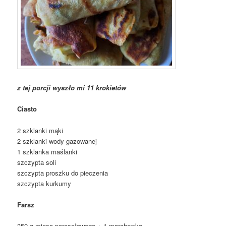
z tej porcji wyszło mi 11 krokietów
Ciasto
2 szklanki mąki
2 szklanki wody gazowanej
1 szklanka maślanki
szczypta soli
szczypta proszku do pieczenia
szczypta kurkumy
Farsz
350 g mięsa porosołowego + 1 marchewka