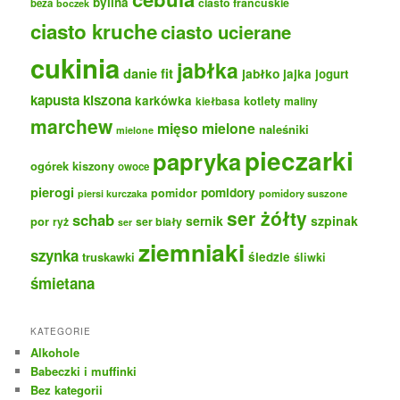
bylina
ciasto francuskie
beza
boczek
ciasto kruche
ciasto ucierane
cukinia
jabłka
danie fit
jabłko
jajka
jogurt
kapusta kiszona
karkówka
kotlety
maliny
kiełbasa
marchew
mięso mielone
naleśniki
mielone
pieczarki
papryka
ogórek kiszony
owoce
pierogi
pomidory
pomidor
pomidory suszone
piersi kurczaka
ser żółty
schab
sernik
szpinak
por
ryż
ser biały
ser
ziemniaki
szynka
truskawki
śledzie
śliwki
śmietana
KATEGORIE
Alkohole
Babeczki i muffinki
Bez kategorii