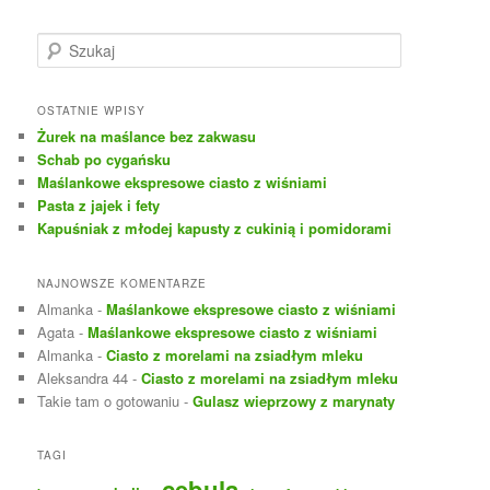
S
z
u
k
OSTATNIE WPISY
a
Żurek na maślance bez zakwasu
j
Schab po cygańsku
Maślankowe ekspresowe ciasto z wiśniami
Pasta z jajek i fety
Kapuśniak z młodej kapusty z cukinią i pomidorami
NAJNOWSZE KOMENTARZE
Almanka
-
Maślankowe ekspresowe ciasto z wiśniami
Agata
-
Maślankowe ekspresowe ciasto z wiśniami
Almanka
-
Ciasto z morelami na zsiadłym mleku
Aleksandra 44
-
Ciasto z morelami na zsiadłym mleku
Takie tam o gotowaniu
-
Gulasz wieprzowy z marynaty
TAGI
cebula