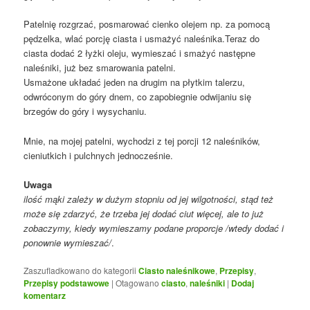
Patelnię rozgrzać, posmarować cienko olejem np. za pomocą
pędzelka, wlać porcję ciasta i usmażyć naleśnika.Teraz do
ciasta dodać 2 łyżki oleju, wymieszać i smażyć następne
naleśniki, już bez smarowania patelni.
Usmażone układać jeden na drugim na płytkim talerzu,
odwróconym do góry dnem, co zapobiegnie odwijaniu się
brzegów do góry i wysychaniu.
Mnie, na mojej patelni, wychodzi z tej porcji 12 naleśników,
cieniutkich i pulchnych jednocześnie.
Uwaga
ilość mąki zależy w dużym stopniu od jej wilgotności, stąd też
może się zdarzyć, że trzeba jej dodać ciut więcej, ale to już
zobaczymy, kiedy wymieszamy podane proporcje /wtedy dodać i
ponownie wymieszać/
.
Zaszufladkowano do kategorii
Ciasto naleśnikowe
,
Przepisy
,
Przepisy podstawowe
|
Otagowano
ciasto
,
naleśniki
|
Dodaj
komentarz