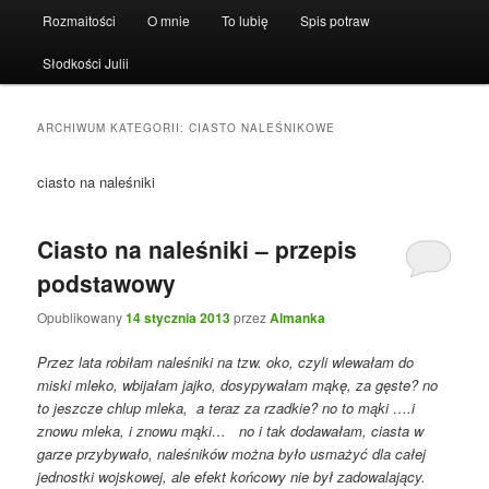
Rozmaitości
O mnie
To lubię
Spis potraw
Słodkości Julii
ARCHIWUM KATEGORII:
CIASTO NALEŚNIKOWE
ciasto na naleśniki
Ciasto na naleśniki – przepis
podstawowy
Opublikowany
14 stycznia 2013
przez
Almanka
Przez lata robiłam naleśniki na tzw. oko, czyli wlewałam do
miski mleko, wbijałam jajko, dosypywałam mąkę, za gęste? no
to jeszcze chlup mleka, a teraz za rzadkie? no to mąki ….i
znowu mleka, i znowu mąki… no i tak dodawałam, ciasta w
garze przybywało, naleśników można było usmażyć dla całej
jednostki wojskowej, ale efekt końcowy nie był zadowalający.