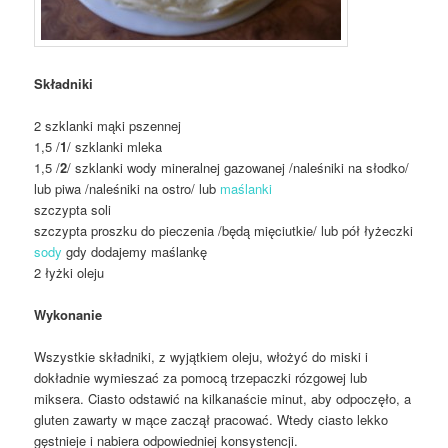
Składniki
2 szklanki mąki pszennej
1,5 /
1
/ szklanki mleka
1,5 /
2
/ szklanki wody mineralnej gazowanej /naleśniki na słodko/
lub piwa /naleśniki na ostro/ lub
maślanki
szczypta soli
szczypta proszku do pieczenia /będą mięciutkie/ lub pół łyżeczki
sody
gdy dodajemy maślankę
2 łyżki oleju
Wykonanie
Wszystkie składniki, z wyjątkiem oleju, włożyć do miski i
dokładnie wymieszać za pomocą trzepaczki rózgowej lub
miksera. Ciasto odstawić na kilkanaście minut, aby odpoczęło, a
gluten zawarty w mące zaczął pracować. Wtedy ciasto lekko
gęstnieje i nabiera odpowiedniej konsystencji.