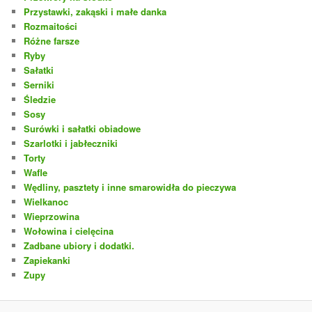
Przystawki, zakąski i małe danka
Rozmaitości
Różne farsze
Ryby
Sałatki
Serniki
Śledzie
Sosy
Surówki i sałatki obiadowe
Szarlotki i jabłeczniki
Torty
Wafle
Wędliny, pasztety i inne smarowidła do pieczywa
Wielkanoc
Wieprzowina
Wołowina i cielęcina
Zadbane ubiory i dodatki.
Zapiekanki
Zupy