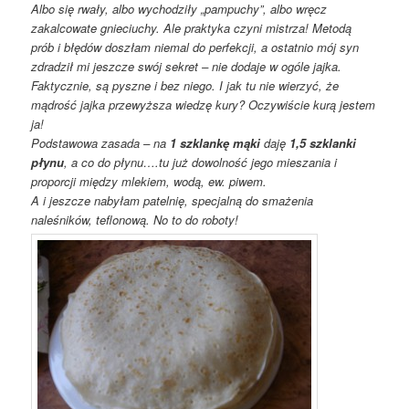
Albo się rwały, albo wychodziły „pampuchy”, albo wręcz
zakalcowate gnieciuchy. Ale praktyka czyni mistrza! Metodą
prób i błędów doszłam niemal do perfekcji, a ostatnio mój syn
zdradził mi jeszcze swój sekret – nie dodaje w ogóle jajka.
Faktycznie, są pyszne i bez niego. I jak tu nie wierzyć, że
mądrość jajka przewyższa wiedzę kury?
Oczywiście kurą jestem
ja!
Podstawowa zasada – na
1 szklankę mąki
daję
1,5 szklanki
płynu
, a co do płynu….tu już dowolność jego mieszania i
proporcji między mlekiem, wodą, ew. piwem.
A i jeszcze nabyłam patelnię, specjalną do smażenia
naleśników, teflonową. No to do roboty!