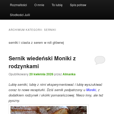
Rozmaitości
O mnie
To lubię
Spis potraw
Słodkości Julii
ARCHIWUM KATEGORII:
SERNIKI
serniki i ciasta z serem w roli głównej
Sernik wiedeński Moniki z
rodzynkami
Opublikowany
20 kwietnia 2026
przez
Almanka
Lubię serniki, lubię z nimi eksperymentować i lubię wyszukiwać
coraz to nowe recepturki. Dziś sernik podpatrzony u
Moniki,
z
dodatkiem rodzynek i skórki pomarańczowej. Nieco inny, ale też
pyszny.