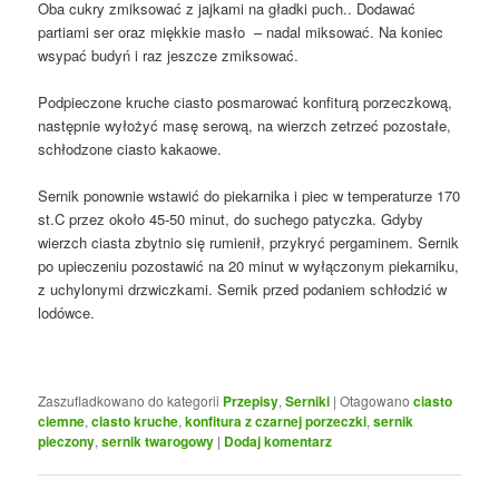
Oba cukry zmiksować z jajkami na gładki puch.. Dodawać
partiami ser oraz miękkie masło – nadal miksować. Na koniec
wsypać budyń i raz jeszcze zmiksować.
Podpieczone kruche ciasto posmarować konfiturą porzeczkową,
następnie wyłożyć masę serową, na wierzch zetrzeć pozostałe,
schłodzone ciasto kakaowe.
Sernik ponownie wstawić do piekarnika i piec w temperaturze 170
st.C przez około 45-50 minut, do suchego patyczka. Gdyby
wierzch ciasta zbytnio się rumienił, przykryć pergaminem. Sernik
po upieczeniu pozostawić na 20 minut w wyłączonym piekarniku,
z uchylonymi drzwiczkami. Sernik przed podaniem schłodzić w
lodówce.
Zaszufladkowano do kategorii
Przepisy
,
Serniki
|
Otagowano
ciasto
ciemne
,
ciasto kruche
,
konfitura z czarnej porzeczki
,
sernik
pieczony
,
sernik twarogowy
|
Dodaj komentarz