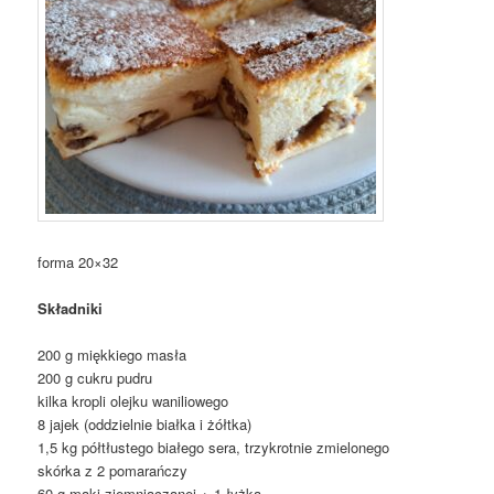
forma 20×32
Składniki
200 g miękkiego masła
200 g cukru pudru
kilka kropli olejku waniliowego
8 jajek (oddzielnie białka i żółtka)
1,5 kg półtłustego białego sera, trzykrotnie zmielonego
skórka z 2 pomarańczy
60 g mąki ziemniaczanej + 1 łyżka