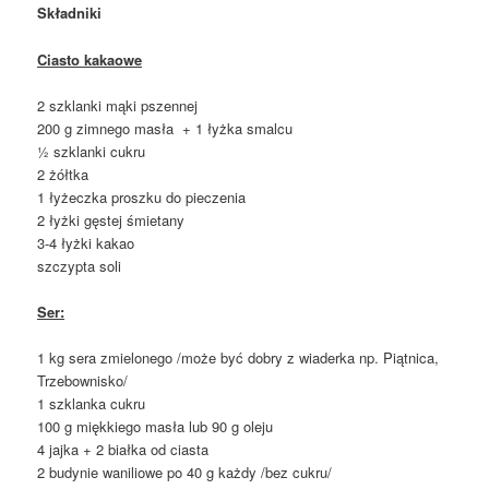
Składniki
Ciasto kakaowe
2 szklanki mąki pszennej
200 g zimnego masła + 1 łyżka smalcu
½ szklanki cukru
2 żółtka
1 łyżeczka proszku do pieczenia
2 łyżki gęstej śmietany
3-4 łyżki kakao
szczypta soli
Ser:
1 kg sera zmielonego /może być dobry z wiaderka np. Piątnica,
Trzebownisko/
1 szklanka cukru
100 g miękkiego masła lub 90 g oleju
4 jajka + 2 białka od ciasta
2 budynie waniliowe po 40 g każdy /bez cukru/