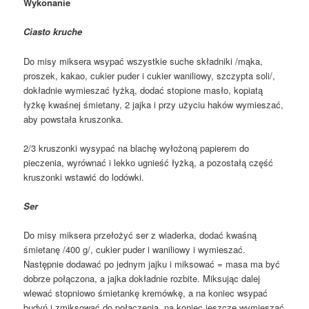
Wykonanie
Ciasto kruche
Do misy miksera wsypać wszystkie suche składniki /mąka,
proszek, kakao, cukier puder i cukier waniliowy, szczypta soli/,
dokładnie wymieszać łyżką, dodać stopione masło, kopiatą
łyżkę kwaśnej śmietany, 2 jajka i przy użyciu haków wymieszać,
aby powstała kruszonka.
2/3 kruszonki wysypać na blachę wyłożoną papierem do
pieczenia, wyrównać i lekko ugnieść łyżką, a pozostałą część
kruszonki wstawić do lodówki.
Ser
Do misy miksera przełożyć ser z wiaderka, dodać kwaśną
śmietanę /400 g/, cukier puder i waniliowy i wymieszać.
Następnie dodawać po jednym jajku i miksować = masa ma być
dobrze połączona, a jajka dokładnie rozbite. Miksując dalej
wlewać stopniowo śmietankę kremówkę, a na koniec wsypać
budyń i zmiksować do połaczenia, na koniec jeszcze wymieszać