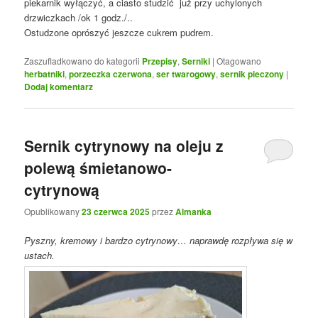
piekarnik wyłączyć, a ciasto studzić już przy uchylonych
drzwiczkach /ok 1 godz./..
Ostudzone oprószyć jeszcze cukrem pudrem.
Zaszufladkowano do kategorii
Przepisy
,
Serniki
|
Otagowano
herbatniki
,
porzeczka czerwona
,
ser twarogowy
,
sernik pieczony
|
Dodaj komentarz
Sernik cytrynowy na oleju z
polewą śmietanowo-
cytrynową
Opublikowany
23 czerwca 2025
przez
Almanka
Pyszny, kremowy i bardzo cytrynowy… naprawdę rozpływa się w
ustach.