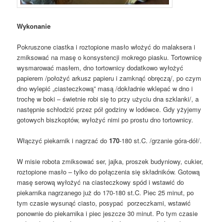
Wykonanie
Pokruszone ciastka i roztopione masło włożyć do malaksera i
zmiksować na masę o konsystencji mokrego piasku. Tortownicę
wysmarować masłem, dno tortownicy dodatkowo wyłożyć
papierem /położyć arkusz papieru i zamknąć obręczą/, po czym
dno wylepić „ciasteczkową” masą /dokładnie wklepać w dno i
trochę w boki – świetnie robi się to przy użyciu dna szklanki/, a
następnie schłodzić przez pół godziny w lodówce. Gdy yżyjemy
gotowych biszkoptów, wyłożyć nimi po prostu dno tortownicy.
Włączyć piekarnik i nagrzać do
170
-180 st.C. /grzanie góra-dół/.
W misie robota zmiksować ser, jajka, proszek budyniowy, cukier,
roztopione masło – tylko do połączenia się składników. Gotową
masę serową wyłożyć na ciasteczkowy spód i wstawić do
piekarnika nagrzanego już do 170-180 st.C. Piec 25 minut, po
tym czasie wysunąć ciasto, posypać porzeczkami, wstawić
ponownie do piekarnika i piec jeszcze 30 minut. Po tym czasie