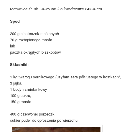
tortownica śr. ok. 24-25 cm lub kwadratowa 24×24 cm
Spód
200 g ciasteczek maślanych
70 g roztopionego masła
lub
paczka okrągłych biszkoptów
Składniki:
1 kg twarogu sernikowego /użyłam sera półtłustego w kostkach/,
3 jajka,
1 budyń śmietankowy
100 g cukru,
150 g masła
400 g czerwonej porzeczki
cukier puder do oprószenia po wierzchu