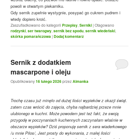
powoli w otwartym piekarniku.
Gdy sernik zupełnie wystygnie, posypać go cukrem pudrem i
wtedy dopiero kroić.
Zaszufladkowano do kategorii
Przepisy
,
Serniki
|
Otagowano
rodzynki
,
ser twarogwy
,
sernik bez spodu
,
sernik wiedeński
,
skórka pomarańczowa
|
Dodaj komentarz
Sernik z dodatkiem
mascarpone i oleju
Opublikowany
16 lutego 2026
przez
Almanka
Trochę czasu już minęło od dużej ilości wypieków z okazji świąt.
zatem czas wrócić do zajęcia, chyba najbardziej przeze mnie
ulubionego w kuchni. Może powodem jest też fakt, że swoją
przygodę w poczynaniach kuchennych zaczynałam właśnie w
obszarze wypieków? Dziś proponuję sernik z sera wiaderkowego
/u mnie Pilos/, Jest prosty do wykonania, z małej ilości