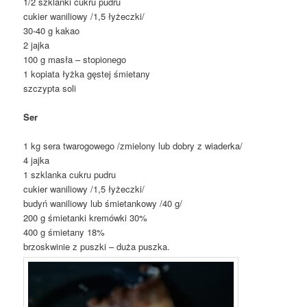
1/2 szklanki cukru pudru
cukier waniliowy /1,5 łyżeczki/
30-40 g kakao
2 jajka
100 g masła – stopionego
1 kopiata łyżka gęstej śmietany
szczypta soli
Ser
1 kg sera twarogowego /zmielony lub dobry z wiaderka/
4 jajka
1 szklanka cukru pudru
cukier waniliowy /1,5 łyżeczki/
budyń waniliowy lub śmietankowy /40 g/
200 g śmietanki kremówki 30%
400 g śmietany 18%
brzoskwinie z puszki – duża puszka.