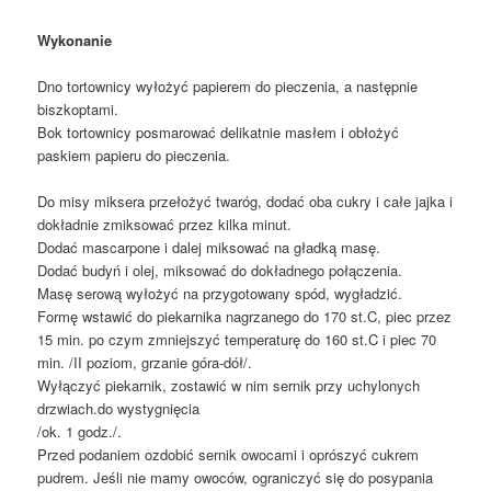
Wykonanie
Dno tortownicy wyłożyć papierem do pieczenia, a następnie
biszkoptami.
Bok tortownicy posmarować delikatnie masłem i obłożyć
paskiem papieru do pieczenia.
Do misy miksera przełożyć twaróg, dodać oba cukry i całe jajka i
dokładnie zmiksować przez kilka minut.
Dodać mascarpone i dalej miksować na gładką masę.
Dodać budyń i olej, miksować do dokładnego połączenia.
Masę serową wyłożyć na przygotowany spód, wygładzić.
Formę wstawić do piekarnika nagrzanego do 170 st.C, piec przez
15 min. po czym zmniejszyć temperaturę do 160 st.C i piec 70
min. /II poziom, grzanie góra-dół/.
Wyłączyć piekarnik, zostawić w nim sernik przy uchylonych
drzwiach.do wystygnięcia
/ok. 1 godz./.
Przed podaniem ozdobić sernik owocami i oprószyć cukrem
pudrem. Jeśli nie mamy owoców, ograniczyć się do posypania