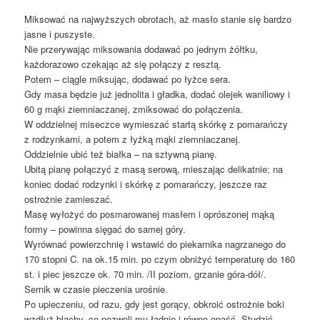
Miksować na najwyższych obrotach, aż masło stanie się bardzo
jasne i puszyste.
Nie przerywając miksowania dodawać po jednym żółtku,
każdorazowo czekając aż się połączy z resztą.
Potem – ciągle miksując, dodawać po łyżce sera.
Gdy masa będzie już jednolita i gładka, dodać olejek waniliowy i
60 g mąki ziemniaczanej, zmiksować do połączenia.
W oddzielnej miseczce wymieszać startą skórkę z pomarańczy
z rodzynkami, a potem z łyżką mąki ziemniaczanej.
Oddzielnie ubić też białka – na sztywną pianę.
Ubitą pianę połączyć z masą serową, mieszając delikatnie; na
koniec dodać rodzynki i skórkę z pomarańczy, jeszcze raz
ostrożnie zamieszać.
Masę wyłożyć do posmarowanej masłem i oprószonej mąką
formy – powinna sięgać do samej góry.
Wyrównać powierzchnię i wstawić do piekarnika nagrzanego do
170 stopni C. na ok.15 min. po czym obniżyć temperaturę do 160
st. i piec jeszcze ok. 70 min. /II poziom, grzanie góra-dół/.
Sernik w czasie pieczenia urośnie.
Po upieczeniu, od razu, gdy jest gorący, obkroić ostrożnie boki
wzdłuż blachy, co pozwoli mu ładnie i równo opaść. Studzić