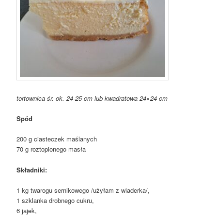
tortownica śr. ok. 24-25 cm lub kwadratowa 24×24 cm
Spód
200 g ciasteczek maślanych
70 g roztopionego masła
Składniki:
1 kg twarogu sernikowego /użyłam z wiaderka/,
1 szklanka drobnego cukru,
6 jajek,