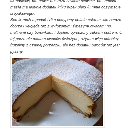
składników, ba. nawet tłuszczu zawiera niewiele, bo zamiast
masła ma jedynie dodatek kilku łyżek oleju /u mnie oczywiście
rzepakowego/.
Sernik można podać tylko posypany obficie cukrem, ale bardzo
dobrze i wygląda też z wyłożonymi świeżymi owocami np.
malinami czy borówkami i dopiero oprószony cukrem pudrem, O
tej porze nie miałam owoców świeżych, użyłam więc odrobiny
frużeliny z czarnej porzeczki, ale bez dodatku owoców też jest
pyszny.