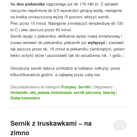
Na
dno piekarnika
nagrzanego już do 175-180 st. C wstawić
naczynie napełnione do 2/3 wysokości gorącą wodą, następnie
na kratkę umieszczoną wyżej /II poziom/ włożyć sernik.
Piec przez 15 minut. Następnie zmniejszyć temperaturę do 130
st.C i piec jeszcze przez 60 minut.
Sernik wyjąć z piekarnika, delikatnie wylać masę śmietanową i
znowu wstawić do piekarnika, piekarnik już
wyłączyć
i zostawić
tak jeszcze przez ok. 15 minut w piekarniku zamkniętym, potem
lekko uchylić drzwi i pozostawić tak do ostudzenia /ok. 1 godz./.
Ostudzony sernik dobrze schłodzić w lodówce /odkryty/ przez
kilka-kilkanaście godzin, a najlepiej przez całą noc.
Zaszufladkowano do kategorii
Przepisy
,
Serniki
|
Otagowano
herbatniki
,
olej
,
polewa śmietanowa
,
sernik pieczony
,
twaróg
|
Dodaj komentarz
Sernik z truskawkami – na
zimno