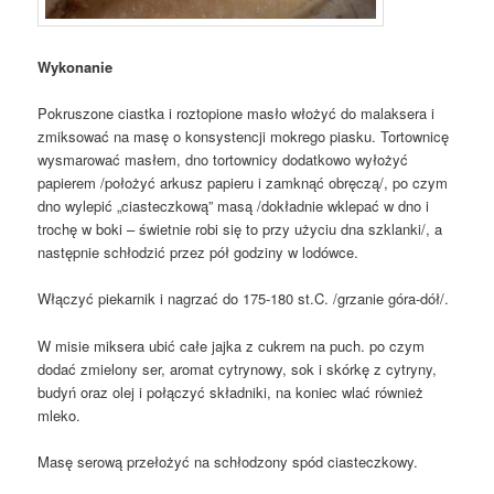
Wykonanie
Pokruszone ciastka i roztopione masło włożyć do malaksera i
zmiksować na masę o konsystencji mokrego piasku. Tortownicę
wysmarować masłem, dno tortownicy dodatkowo wyłożyć
papierem /położyć arkusz papieru i zamknąć obręczą/, po czym
dno wylepić „ciasteczkową” masą /dokładnie wklepać w dno i
trochę w boki – świetnie robi się to przy użyciu dna szklanki/, a
następnie schłodzić przez pół godziny w lodówce.
Włączyć piekarnik i nagrzać do 175-180 st.C. /grzanie góra-dół/.
W misie miksera ubić całe jajka z cukrem na puch. po czym
dodać zmielony ser, aromat cytrynowy, sok i skórkę z cytryny,
budyń oraz olej i połączyć składniki, na koniec wlać również
mleko.
Masę serową przełożyć na schłodzony spód ciasteczkowy.