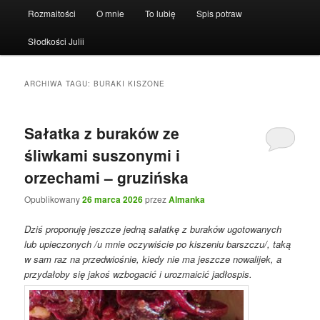
Rozmaitości
O mnie
To lubię
Spis potraw
Słodkości Julii
ARCHIWA TAGU:
BURAKI KISZONE
Sałatka z buraków ze
śliwkami suszonymi i
orzechami – gruzińska
Opublikowany
26 marca 2026
przez
Almanka
Dziś proponuję jeszcze jedną sałatkę z buraków ugotowanych
lub upieczonych /u mnie oczywiście po kiszeniu barszczu/, taką
w sam raz na przedwiośnie, kiedy nie ma jeszcze nowalijek, a
przydałoby się jakoś wzbogacić i urozmaicić jadłospis.