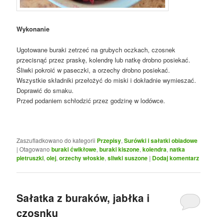
Wykonanie
Ugotowane buraki zetrzeć na grubych oczkach, czosnek
przecisnąć przez praskę, kolendrę lub natkę drobno posiekać.
Śliwki pokroić w paseczki, a orzechy drobno posiekać.
Wszystkie składniki przełożyć do miski i dokładnie wymieszać.
Doprawić do smaku.
Przed podaniem schłodzić przez godzinę w lodówce.
Zaszufladkowano do kategorii
Przepisy
,
Surówki i sałatki obiadowe
|
Otagowano
buraki ćwikłowe
,
buraki kiszone
,
kolendra
,
natka
pietruszki
,
olej
,
orzechy włoskie
,
sliwki suszone
|
Dodaj komentarz
Sałatka z buraków, jabłka i
czosnku