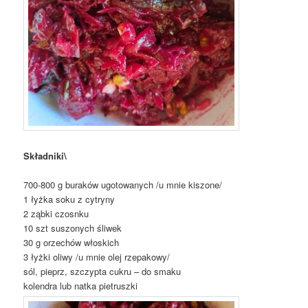
Składniki\
700-800 g buraków ugotowanych /u mnie kiszone/
1 łyżka soku z cytryny
2 ząbki czosnku
10 szt suszonych śliwek
30 g orzechów włoskich
3 łyżki oliwy /u mnie olej rzepakowy/
sól, pieprz, szczypta cukru – do smaku
kolendra lub natka pietruszki