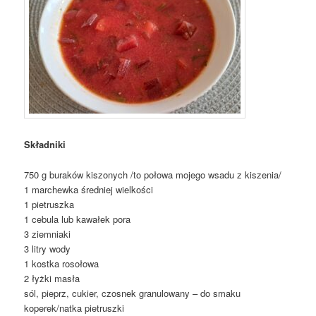
Składniki
750 g buraków kiszonych /to połowa mojego wsadu z kiszenia/
1 marchewka średniej wielkości
1 pietruszka
1 cebula lub kawałek pora
3 ziemniaki
3 litry wody
1 kostka rosołowa
2 łyżki masła
sól, pieprz, cukier, czosnek granulowany – do smaku
koperek/natka pietruszki