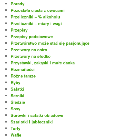
Porady
Pozostałe ciasta z owocami
Przeliczniki – % alkoholu
Przeliczniki – miary i wagi
Przepisy
Przepisy podstawowe
Przetwórstwo może stać się pasjonujące
Przetwory na ostro
Przetwory na słodko
Przystawki, zakąski i małe danka
Rozmaitości
Różne farsze
Ryby
Sałatki
Serniki
Śledzie
Sosy
Surówki i sałatki obiadowe
Szarlotki i jabłeczniki
Torty
Wafle