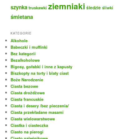
ziemniaki
szynka
truskawki
śledzie
śliwki
śmietana
KATEGORIE
Alkohole
Babeczki i muffinki
Bez kategorii
Bezalkoholowe
Bigosy, gołabki i inne z kapusty
Biszkopty na torty i blaty ciast
Boże Narodzenie
Ciasta bezowe
Ciasta drożdżowe
Ciasta francuskie
Ciasta i desery /bez pieczenia/
Ciasta przekładane masami
Ciasta wielowarstwowe
Ciastka i ciasteczka
Ciasto na pierogi
Ciasto naleśnikowe