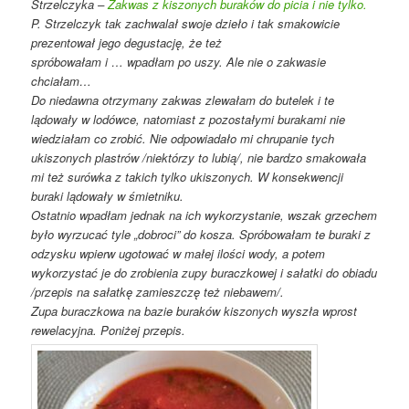
Strzelczyka –
Zakwas z kiszonych buraków do picia i nie tylko.
P. Strzelczyk tak zachwalał swoje dzieło i tak smakowicie
prezentował jego degustację, że też
spróbowałam i … wpadłam po uszy. Ale nie o zakwasie
chciałam…
Do niedawna otrzymany zakwas zlewałam do butelek i te
lądowały w lodówce, natomiast z pozostałymi burakami nie
wiedziałam co zrobić. Nie odpowiadało mi chrupanie tych
ukiszonych plastrów /niektórzy to lubią/, nie bardzo smakowała
mi też surówka z takich tylko ukiszonych. W konsekwencji
buraki lądowały w śmietniku.
Ostatnio wpadłam jednak na ich wykorzystanie, wszak grzechem
było wyrzucać tyle „dobroci” do kosza. Spróbowałam te buraki z
odzysku wpierw ugotować w małej ilości wody, a potem
wykorzystać je do zrobienia zupy buraczkowej i sałatki do obiadu
/przepis na sałatkę zamieszczę też niebawem/.
Zupa buraczkowa na bazie buraków kiszonych wyszła wprost
rewelacyjna. Poniżej przepis.