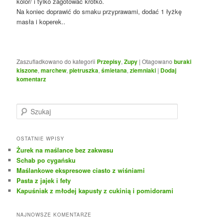
kolor/ i tylko zagotować krótko.
Na koniec doprawić do smaku przyprawami, dodać 1 łyżkę
masła i koperek..
Zaszufladkowano do kategorii
Przepisy
,
Zupy
|
Otagowano
buraki
kiszone
,
marchew
,
pietruszka
,
śmietana
,
ziemniaki
|
Dodaj
komentarz
S
z
u
k
OSTATNIE WPISY
a
Żurek na maślance bez zakwasu
j
Schab po cygańsku
Maślankowe ekspresowe ciasto z wiśniami
Pasta z jajek i fety
Kapuśniak z młodej kapusty z cukinią i pomidorami
NAJNOWSZE KOMENTARZE