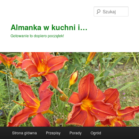
Przeskocz
Przeskocz
do
do
Szuka
tekstu
widgetów
Almanka w kuchni i…
Gotowanie to dopiero początek!
Główne
Strona główna
Przepisy
Porady
Ogród
menu