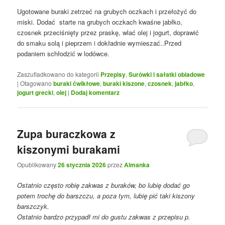
Ugotowane buraki zetrzeć na grubych oczkach i przełożyć do
miski. Dodać starte na grubych oczkach kwaśne jabłko,
czosnek przeciśnięty przez praskę, wlać olej i jogurt, doprawić
do smaku solą i pieprzem i dokładnie wymieszać..Przed
podaniem schłodzić w lodówce.
Zaszufladkowano do kategorii
Przepisy
,
Surówki i sałatki obiadowe
|
Otagowano
buraki ćwikłowe
,
buraki kiszone
,
czosnek
,
jabłko
,
jogurt grecki
,
olej
|
Dodaj komentarz
Zupa buraczkowa z
kiszonymi burakami
Opublikowany
26 stycznia 2026
przez
Almanka
Ostatnio często robię zakwas z buraków, bo lubię dodać go
potem trochę do barszczu, a poza tym, lubię pić taki kiszony
barszczyk.
Ostatnio bardzo przypadł mi do gustu zakwas z przepisu p.