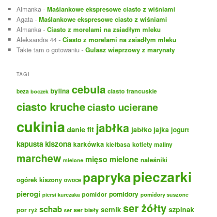
Almanka
-
Maślankowe ekspresowe ciasto z wiśniami
Agata
-
Maślankowe ekspresowe ciasto z wiśniami
Almanka
-
Ciasto z morelami na zsiadłym mleku
Aleksandra 44
-
Ciasto z morelami na zsiadłym mleku
Takie tam o gotowaniu
-
Gulasz wieprzowy z marynaty
TAGI
cebula
bylina
ciasto francuskie
beza
boczek
ciasto kruche
ciasto ucierane
cukinia
jabłka
danie fit
jabłko
jajka
jogurt
kapusta kiszona
karkówka
kotlety
maliny
kiełbasa
marchew
mięso mielone
naleśniki
mielone
pieczarki
papryka
ogórek kiszony
owoce
pierogi
pomidory
pomidor
pomidory suszone
piersi kurczaka
ser żółty
schab
sernik
szpinak
por
ryż
ser biały
ser