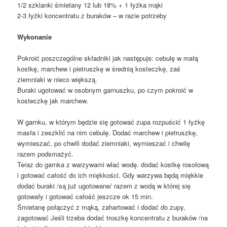
1/2 szklanki śmietany 12 lub 18% + 1 łyżka mąki
2-3 łyżki koncentratu z buraków – w razie potrzeby
Wykonanie
Pokroić poszczególne składniki jak następuje: cebulę w małą
kostkę, marchew i pietruszkę w średnią kosteczkę, zaś
ziemniaki w nieco większą.
Buraki ugotować w osobnym garnuszku, po czym pokroić w
kosteczkę jak marchew.
W garnku, w którym będzie się gotować zupa rozpuścić 1 łyżkę
masła i zeszklić na nim cebulę. Dodać marchew i pietruszkę,
wymieszać, po chwili dodać ziemniaki, wymieszać i chwilę
razem podsmażyć.
Teraz do garnka z warzywami wlać wodę. dodać kostkę rosołową
i gotować całość do ich miękkości. Gdy warzywa będą miękkie
dodać buraki /są już ugotowane/ razem z wodą w której się
gotowały i gotować całość jeszcze ok 15 min.
Śmietanę połączyć z mąką, zahartować i dodać do zupy,
zagotować Jeśli trzeba dodać troszkę koncentratu z buraków /na