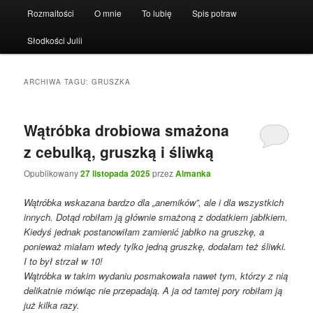
Rozmaitości
O mnie
To lubię
Spis potraw
Słodkości Julii
ARCHIWA TAGU:
GRUSZKA
Wątróbka drobiowa smażona
z cebulką, gruszką i śliwką
Opublikowany
27 listopada 2025
przez
Almanka
Wątróbka wskazana bardzo dla „anemików”, ale i dla wszystkich
innych. Dotąd robiłam ją głównie smażoną z dodatkiem jabłkiem.
Kiedyś jednak postanowiłam zamienić jabłko na gruszkę, a
ponieważ miałam wtedy tylko jedną gruszkę, dodałam też śliwki.
I to był strzał w 10!
Wątróbka w takim wydaniu posmakowała nawet tym, którzy z nią
delikatnie mówiąc nie przepadają. A ja od tamtej pory robiłam ją
już kilka razy.