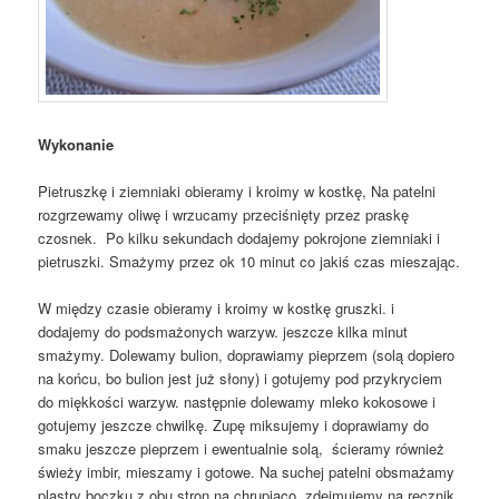
Wykonanie
Pietruszkę i ziemniaki obieramy i kroimy w kostkę, Na patelni
rozgrzewamy oliwę i wrzucamy przeciśnięty przez praskę
czosnek. Po kilku sekundach dodajemy pokrojone ziemniaki i
pietruszki. Smażymy przez ok 10 minut co jakiś czas mieszając.
W między czasie obieramy i kroimy w kostkę gruszki. i
dodajemy do podsmażonych warzyw. jeszcze kilka minut
smażymy. Dolewamy bulion, doprawiamy pieprzem (solą dopiero
na końcu, bo bulion jest już słony) i gotujemy pod przykryciem
do miękkości warzyw. następnie dolewamy mleko kokosowe i
gotujemy jeszcze chwilkę. Zupę miksujemy i doprawiamy do
smaku jeszcze pieprzem i ewentualnie solą, ścieramy również
świeży imbir, mieszamy i gotowe. Na suchej patelni obsmażamy
plastry boczku z obu stron na chrupiąco, zdejmujemy na ręcznik