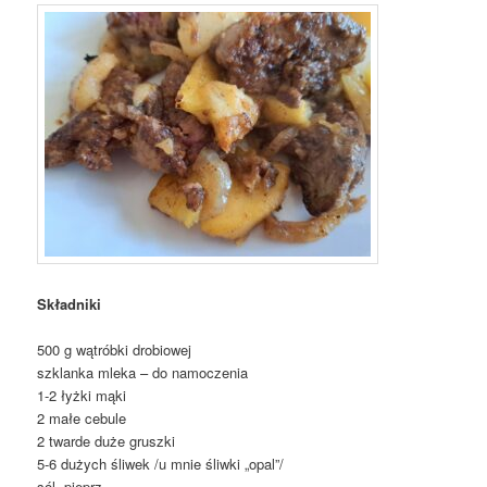
Składniki
500 g wątróbki drobiowej
szklanka mleka – do namoczenia
1-2 łyżki mąki
2 małe cebule
2 twarde duże gruszki
5-6 dużych śliwek /u mnie śliwki „opal”/
sól, pieprz