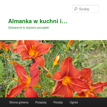
Przeskocz
Przeskocz
do
do
Szuka
tekstu
widgetów
Almanka w kuchni i…
Gotowanie to dopiero początek!
Główne
Strona główna
Przepisy
Porady
Ogród
menu