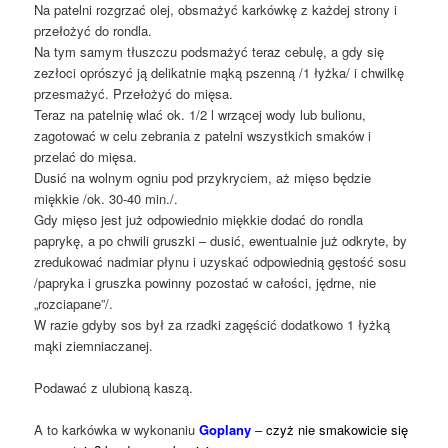
Na patelni rozgrzać olej, obsmażyć karkówkę z każdej strony i
przełożyć do rondla.
Na tym samym tłuszczu podsmażyć teraz cebulę, a gdy się
zezłoci oprószyć ją delikatnie mąką pszenną /1 łyżka/ i chwilkę
przesmażyć. Przełożyć do mięsa.
Teraz na patelnię wlać ok. 1/2 l wrzącej wody lub bulionu,
zagotować w celu zebrania z patelni wszystkich smaków i
przelać do mięsa.
Dusić na wolnym ogniu pod przykryciem, aż mięso będzie
miękkie /ok. 30-40 min./.
Gdy mięso jest już odpowiednio miękkie dodać do rondla
paprykę, a po chwili gruszki – dusić, ewentualnie już odkryte, by
zredukować nadmiar płynu i uzyskać odpowiednią gęstość sosu
/papryka i gruszka powinny pozostać w całości, jędrne, nie
„rozciapane”/.
W razie gdyby sos był za rzadki zagęścić dodatkowo 1 łyżką
mąki ziemniaczanej.
Podawać z ulubioną kaszą.
A to karkówka w wykonaniu
Goplany
–
czyż nie smakowicie się