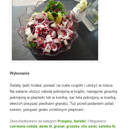
Wykonanie
Sałatę /jeśli trzeba/ porwać na małe cząstki i ułożyć w misce.
Na sałacie ułożyć cebulę pokrojoną w krążki, następnie gruszkę
pokrojoną w plasterki lub w kostkę, ser feta pokrojony w kostkę,
wierzch posypać pestkami granatu. Tuż przed podaniem polać
sosem, posypać grubo zmielonym pieprzem.
Zaszufladkowano do kategorii
Przepisy
,
Sałatki
|
Otagowano
czerwona cebula
,
danie fit
,
granat
,
gruszka
,
mix sałat
,
sałatka fit
,