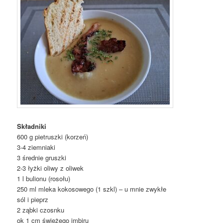
Składniki
600 g pietruszki (korzeń)
3-4 ziemniaki
3 średnie gruszki
2-3 łyżki oliwy z oliwek
1 l bulionu (rosołu)
250 ml mleka kokosowego (1 szkl) – u mnie zwykłe
sól i pieprz
2 ząbki czosnku
ok 1 cm świeżego imbiru