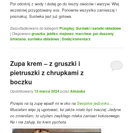
Por odciśnij z wody i dodaj go do reszty owoców i warzyw. Wlej
wcześniej przygotowany sos. Ponownie wszystko zamieszaj i
posmakuj. Surówka jest już gotowa.
Zaszufladkowano do kategorii
Przepisy
,
Surówki i sałatki obiadowe
|
Otagowano
gruszka
,
jabłko
,
majonez
,
marchew
,
por duszony
,
śmietana
,
surówka obiadowa
|
Dodaj komentarz
Zupa krem – z gruszki i
pietruszki z chrupkami z
boczku
Opublikowany
13 marca 2024
przez
Almanka
Przepis na tą zupę wpadł mi w oko na
Swojskie jedzonko
…
Musiałam więc ją ugotować, bo jakże miało być inaczej. Jedyne
co zmieniłam, to użyłam zwykłego mleka zamiast kokosowego.
No i nie żałuję, bo krem pychota.