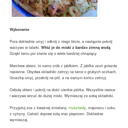
Wykonanie
Pora dokładnie umyj i odkrój z niego liście, a następnie pokrój
warzywo w talarki.
Włóż je do miski z bardzo zimną wodą
.
Dzięki temu por stanie się o wiele bardziej chrupiący.
Marchew obierz, to samo zrób z jabłkiem. Z jabłka usuń gniazda
nasienne. Obydwa składniki zetrzyj na tarce o grubych oczkach.
Gruszkę umyj, przekrój na pół, a na samym końcu zetrzyj.
Cebulę obierz i pokrój na dość cienkie piórka. Wszystkie owoce
i warzywa wrzuć do dużej miski. Wymieszaj ze sobą składniki.
Przygotuj sos z kwaśnej śmietany,
musztardy
, majonezu i soku
z cytryny. Całość dopraw solą oraz pieprzem. Dokładnie
wymieszaj.