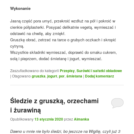
Wykonanie
Jasną część pora umyć, przekroić wzdłuż na pół i pokroić w
cienkie półplasterki. Posypać delikatnie vegetą, wymieszać i
odstawić na chwilę, aby zmiękł.
Gruszkę obrać, zetrzeć na tarce o grubych oczkach i skropić
cytryną.
Wszystkie składniki wymieszać, doprawić do smaku cukrem,
solą i pieprzem, dodać śmietanę i jogurt, wymieszać.
Zaszufladkowano do kategorii
Przepisy
,
Surówki i sałatki obiadowe
|
Otagowano
gruszka
,
jogurt
,
por
,
śmietana
|
Dodaj komentarz
Śledzie z gruszką, orzechami
i żurawiną
Opublikowany
13 stycznia 2020
przez
Almanka
Dawno u mnie nie było śledzi, bo jeszcze na Wigilię, czyli już 3