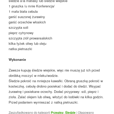
śledzie a’la matiasy lub śledzie wiejskie
1 gruszka /u mnie Konferencja/
1 mała biała cebula
garść suszonej żurawiny
garść orzechów włoskich
szczypta soli
pieprz cytrynowy
szczypta ziół prowansalskich
kilka łyżek oliwy lub oleju
natka pietruszki
Wykonanie
Zawsze kupuję śledzie wiejskie, więc nie muszę już ich przed
obróbką moczyć w mleku/wodzie.
Śledzie pokroić na mniejsze kawałki. Obraną gruszkę pokroić w
kosteczkę, cebulę drobno posiekać i dodać do śledzi. Wsypać
żurawinę i posiekane orzechy. Dodać przyprawy: sól, pieprz i
zioła. Zalać olejem lub oliwą, włożyć do lodówki na kilka godzin.
Przed podaniem wymieszać z natką pietruszki.
Zaszufladkowano do kategorii
Przepisy
,
Śledzie
|
Otagowano