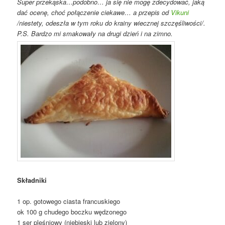
Super przekąska…podobno… ja się nie mogę zdecydować, jaką
dać ocenę, choć połączenie ciekawe… a przepis od
Vikuni
/niestety, odeszła w tym roku do krainy wiecznej szczęśliwości/.
P.S. Bardzo mi smakowały na drugi dzień i na zimno.
Składniki
1 op. gotowego ciasta francuskiego
ok 100 g chudego boczku wędzonego
1 ser pleśniowy (niebieski lub zielony)