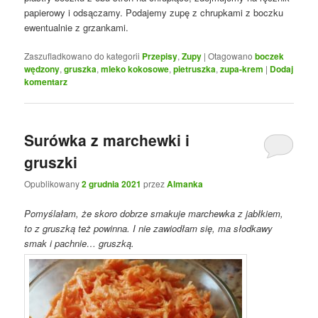
papierowy i odsączamy. Podajemy zupę z chrupkami z boczku
ewentualnie z grzankami.
Zaszufladkowano do kategorii
Przepisy
,
Zupy
|
Otagowano
boczek
wędzony
,
gruszka
,
mleko kokosowe
,
pietruszka
,
zupa-krem
|
Dodaj
komentarz
Surówka z marchewki i
gruszki
Opublikowany
2 grudnia 2021
przez
Almanka
Pomyślałam, że skoro dobrze smakuje marchewka z jabłkiem,
to z gruszką też powinna. I nie zawiodłam się, ma słodkawy
smak i pachnie… gruszką.