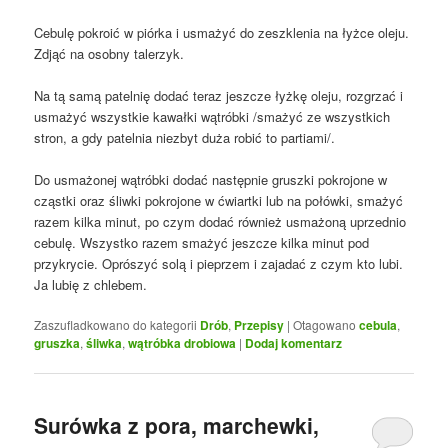
Cebulę pokroić w piórka i usmażyć do zeszklenia na łyżce oleju.
Zdjąć na osobny talerzyk.
Na tą samą patelnię dodać teraz jeszcze łyżkę oleju, rozgrzać i
usmażyć wszystkie kawałki wątróbki /smażyć ze wszystkich
stron, a gdy patelnia niezbyt duża robić to partiami/.
Do usmażonej wątróbki dodać następnie gruszki pokrojone w
cząstki oraz śliwki pokrojone w ćwiartki lub na połówki, smażyć
razem kilka minut, po czym dodać również usmażoną uprzednio
cebulę. Wszystko razem smażyć jeszcze kilka minut pod
przykrycie. Oprószyć solą i pieprzem i zajadać z czym kto lubi.
Ja lubię z chlebem.
Zaszufladkowano do kategorii
Drób
,
Przepisy
|
Otagowano
cebula
,
gruszka
,
śliwka
,
wątróbka drobiowa
|
Dodaj komentarz
Surówka z pora, marchewki,