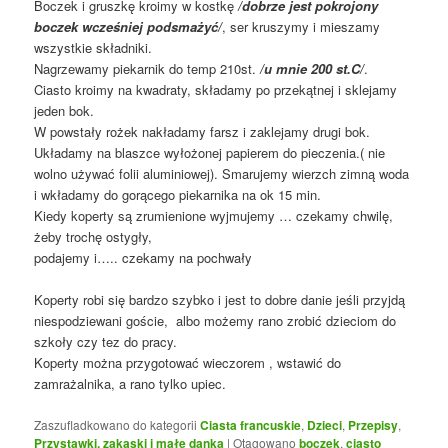
Boczek i gruszkę kroimy w kostkę
/dobrze jest pokrojony
boczek wcześniej podsmażyć/
, ser kruszymy i mieszamy
wszystkie składniki.
Nagrzewamy piekarnik do temp 210st.
/u mnie 200 st.C/
.
Ciasto kroimy na kwadraty, składamy po przekątnej i sklejamy
jeden bok.
W powstały rożek nakładamy farsz i zaklejamy drugi bok.
Układamy na blaszce wyłożonej papierem do pieczenia.( nie
wolno używać folii aluminiowej). Smarujemy wierzch zimną woda
i wkładamy do gorącego piekarnika na ok 15 min.
Kiedy koperty są zrumienione wyjmujemy … czekamy chwilę,
żeby trochę ostygły,
podajemy i….. czekamy na pochwały
Koperty robi się bardzo szybko i jest to dobre danie jeśli przyjdą
niespodziewani goście, albo możemy rano zrobić dzieciom do
szkoły czy tez do pracy.
Koperty można przygotować wieczorem , wstawić do
zamrażalnika, a rano tylko upiec.
Zaszufladkowano do kategorii
Ciasta francuskie
,
Dzieci
,
Przepisy
,
Przystawki, zakąski i małe danka
|
Otagowano
boczek
,
ciasto