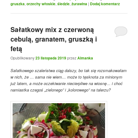
gruszka
,
orzechy włoskie
,
śledzie
,
żurawina
|
Dodaj komentarz
Sałatkowy mix z czerwoną
cebulą, granatem, gruszką i
fetą
Opublikowany
23 listopada 2019
przez
Almanka
Sałatkowego szaleństwa ciąg dalszy, bo tak się rozsmakowałam
w nich, że … sama nie wiem… może to tęsknota za minionym
już latem, a może oczekiwanie niecierpliwe na wiosnę… i choć
namiastka czegoś „zielonego” i „kolorowego” na talerzu?