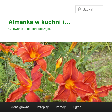
Przeskocz
Przeskocz
do
do
Szuka
tekstu
widgetów
Almanka w kuchni i…
Gotowanie to dopiero początek!
Główne
Strona główna
Przepisy
Porady
Ogród
menu