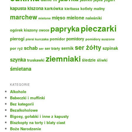
kapusta kiszona
karkówka
kotlety
maliny
kiełbasa
marchew
mięso mielone
naleśniki
mielone
pieczarki
papryka
ogórek kiszony
owoce
pierogi
pomidory
pomidor
pomidory suszone
piersi kurczaka
ser żółty
schab
sernik
szpinak
por
ryż
ser biały
ser
ziemniaki
szynka
truskawki
śledzie
śliwki
śmietana
KATEGORIE
Alkohole
Babeczki i muffinki
Bez kategorii
Bezalkoholowe
Bigosy, gołabki i inne z kapusty
Biszkopty na torty i blaty ciast
Boże Narodzenie