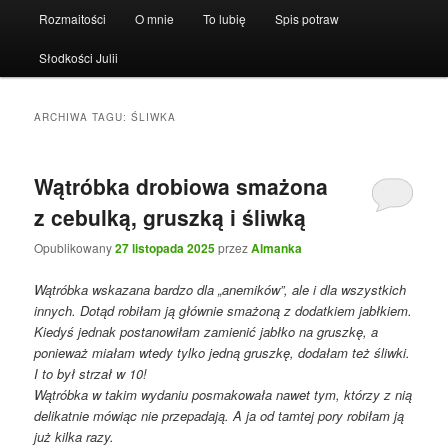
Rozmaitości
O mnie
To lubię
Spis potraw
Słodkości Julii
ARCHIWA TAGU:
ŚLIWKA
Wątróbka drobiowa smażona
z cebulką, gruszką i śliwką
Opublikowany
27 listopada 2025
przez
Almanka
Wątróbka wskazana bardzo dla „anemików”, ale i dla wszystkich
innych. Dotąd robiłam ją głównie smażoną z dodatkiem jabłkiem.
Kiedyś jednak postanowiłam zamienić jabłko na gruszkę, a
ponieważ miałam wtedy tylko jedną gruszkę, dodałam też śliwki.
I to był strzał w 10!
Wątróbka w takim wydaniu posmakowała nawet tym, którzy z nią
delikatnie mówiąc nie przepadają. A ja od tamtej pory robiłam ją
już kilka razy.