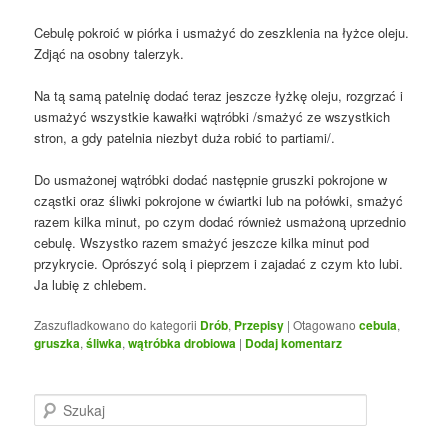
Cebulę pokroić w piórka i usmażyć do zeszklenia na łyżce oleju.
Zdjąć na osobny talerzyk.
Na tą samą patelnię dodać teraz jeszcze łyżkę oleju, rozgrzać i
usmażyć wszystkie kawałki wątróbki /smażyć ze wszystkich
stron, a gdy patelnia niezbyt duża robić to partiami/.
Do usmażonej wątróbki dodać następnie gruszki pokrojone w
cząstki oraz śliwki pokrojone w ćwiartki lub na połówki, smażyć
razem kilka minut, po czym dodać również usmażoną uprzednio
cebulę. Wszystko razem smażyć jeszcze kilka minut pod
przykrycie. Oprószyć solą i pieprzem i zajadać z czym kto lubi.
Ja lubię z chlebem.
Zaszufladkowano do kategorii
Drób
,
Przepisy
|
Otagowano
cebula
,
gruszka
,
śliwka
,
wątróbka drobiowa
|
Dodaj komentarz
S
z
u