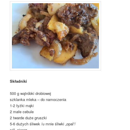
Składniki
500 g wątróbki drobiowej
szklanka mleka – do namoczenia
1-2 łyżki mąki
2 małe cebule
2 twarde duże gruszki
5-6 dużych śliwek /u mnie śliwki „opal”/
sól, pieprz