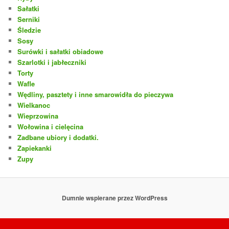
Sałatki
Serniki
Śledzie
Sosy
Surówki i sałatki obiadowe
Szarlotki i jabłeczniki
Torty
Wafle
Wędliny, pasztety i inne smarowidła do pieczywa
Wielkanoc
Wieprzowina
Wołowina i cielęcina
Zadbane ubiory i dodatki.
Zapiekanki
Zupy
Dumnie wspierane przez WordPress