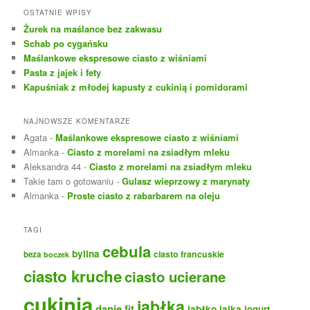
k
OSTATNIE WPISY
a
Żurek na maślance bez zakwasu
j
Schab po cygańsku
Maślankowe ekspresowe ciasto z wiśniami
Pasta z jajek i fety
Kapuśniak z młodej kapusty z cukinią i pomidorami
NAJNOWSZE KOMENTARZE
Agata
-
Maślankowe ekspresowe ciasto z wiśniami
Almanka
-
Ciasto z morelami na zsiadłym mleku
Aleksandra 44
-
Ciasto z morelami na zsiadłym mleku
Takie tam o gotowaniu
-
Gulasz wieprzowy z marynaty
Almanka
-
Proste ciasto z rabarbarem na oleju
TAGI
cebula
bylina
ciasto francuskie
beza
boczek
ciasto kruche
ciasto ucierane
cukinia
jabłka
danie fit
jabłko
jajka
jogurt