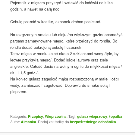
Pojemnik z mięsem przykryć i wstawić do lodówki na kilka
godzin, a nawet na całą noc.
Cebulę pokroić w kostkę, czosnek drobno posiekać.
Na rozgrzanym smalcu lub oleju /na większym gazie/ obsmażyć
partiami zamarynowane mięso, które przełożyć do rondla. Do
rondla dodać pokrojoną cebulę i czosnek.
Teraz mięso w rondlu zalać około 2 szklankami wody /tyle, by
ledwie przykryła mięso/. Dodać liście laurowe oraz ziele
angielskie. Całość dusić na wolnym ogniu do miękkości mięsa /
ok. 1-1,5 godz./.
Na koniec gulasz zagęścić mąką rozpuszczoną w małej ilości
wody, zamieszać i zagotować. Doprawić do smaku solą i
pieprzem.
Kategorie:
Przepisy
,
Wieprzowina
. Tagi:
gulasz wieprzowy
,
łopatka
.
Autor:
Almanka
. Dodaj zakładkę do
bezpośredniego odnośnika
.