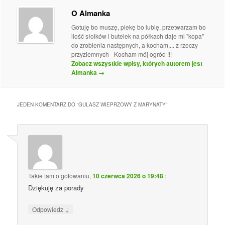
O Almanka
Gotuję bo muszę, piekę bo lubię, przetwarzam bo
ilość słoików i butelek na półkach daje mi "kopa"
do zrobienia następnych, a kocham.... z rzeczy
przyziemnych - Kocham mój ogród !!!
Zobacz wszystkie wpisy, których autorem jest
Almanka
→
JEDEN KOMENTARZ DO “
GULASZ WIEPRZOWY Z MARYNATY
”
Takie tam o gotowaniu
,
10 czerwca 2026 o 19:48
:
Dziękuję za porady
↓
Odpowiedz