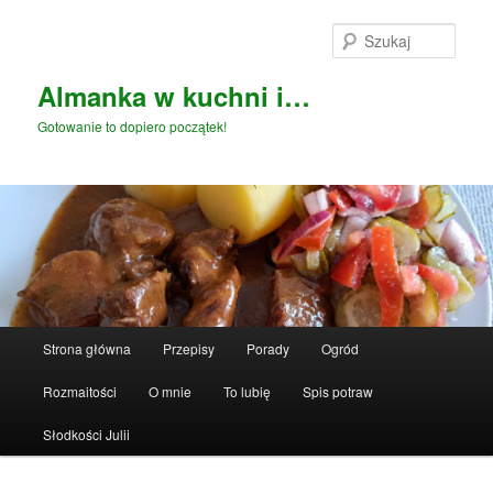
Przeskocz
do
Szuka
tekstu
Almanka w kuchni i…
Gotowanie to dopiero początek!
Główne
Strona główna
Przepisy
Porady
Ogród
menu
Rozmaitości
O mnie
To lubię
Spis potraw
Słodkości Julii