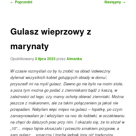
Nawigacja
←
Poprzedni
Następny
→
wpisu
Gulasz wieprzowy z
marynaty
Opublikowany
3 lipca 2023
przez
Almanka
W czasie rozmyślań co by tu zrobić na obiad /odwieczny
dylemat wszystkich kobiet gotujących obiady w domu/,
przyszedł mi na myśl gulasz. Dawno go nie było na moim stole,
a poza tym można go podać z ziemniakami bądź z kaszą, w
zależności od tego, czy mamy ochotę obierać ziemniaki. Można
jeszcze z makaronem, ale za takim połączeniem ja jakoś nie
przepadam. Nabyłam więc mięso na gulasz – łopatkę, po czym
zamarynowałam je i włożyłam na noc do lodówki, w oczekiwaniu
na chęci do dalszych prac przy nim. I okazało się, że to strzał w
„10”… mięso fajnie skruszało i przeszło smakiem przypraw, a
sam gulasz… smaczny i trochę jednak inny niż tradycyjny.