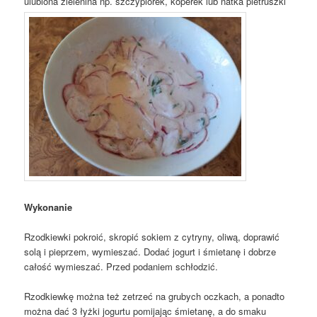
ulubiona zielenina np. szczypiorek, koperek lub natka pietruszki
Wykonanie
Rzodkiewki pokroić, skropić sokiem z cytryny, oliwą, doprawić
solą i pieprzem, wymieszać. Dodać jogurt i śmietanę i dobrze
całość wymieszać. Przed podaniem schłodzić.
Rzodkiewkę można też zetrzeć na grubych oczkach, a ponadto
można dać 3 łyżki jogurtu pomijając śmietanę, a do smaku