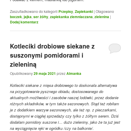
Zaszufladkowano do kategorii
Przepisy
,
Zapiekanki
|
Otagowano
boczek
,
jajka
,
ser żółty
,
zapiekanka ziemniaczana
,
zielenina
|
Dodaj komentarz
Kotleciki drobiowe siekane z
suszonymi pomidorami i
zieleniną
Opublikowany
29 maja 2021
przez
Almanka
Kotleciki siekane z mięsa drobiowego to doskonała alternatywa
na przygotowanie pysznego obiadu, dostosowanego do
aktualnych możliwości i zasobów naszej lodówki, przez dodanie
różnych składników, w tym także sezonowych. Stąd też robiłam
je z dodatkiem warzyw sezonowych, ale też np. z pieczarkami,
dostępnymi w ciągłej sprzedaży czy tylko z żółtym serem. Dziś
dodałam pomidory suszone i… dużo zieleniny, jako że ta już jest
na wyciągnięcie ręki w ogródku /czy na balkonie/.