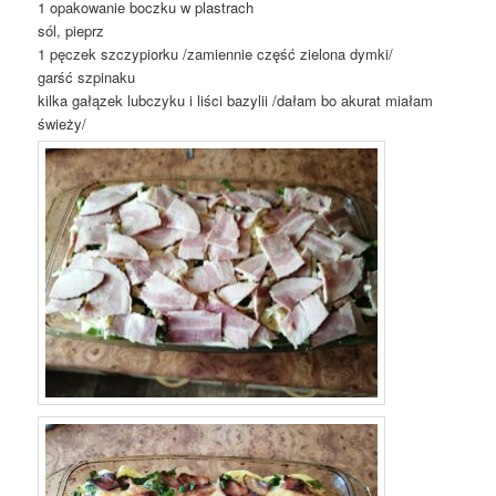
1 opakowanie boczku w plastrach
sól, pieprz
1 pęczek szczypiorku /zamiennie część zielona dymki/
garść szpinaku
kilka gałązek lubczyku i liści bazylii /dałam bo akurat miałam
świeży/