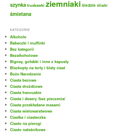
ziemniaki
szynka
truskawki
śledzie
śliwki
śmietana
KATEGORIE
Alkohole
Babeczki i muffinki
Bez kategorii
Bezalkoholowe
Bigosy, gołabki i inne z kapusty
Biszkopty na torty i blaty ciast
Boże Narodzenie
Ciasta bezowe
Ciasta drożdżowe
Ciasta francuskie
Ciasta i desery /bez pieczenia/
Ciasta przekładane masami
Ciasta wielowarstwowe
Ciastka i ciasteczka
Ciasto na pierogi
Ciasto naleśnikowe