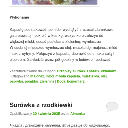
Wykonanie
Kapustę poszatkować, pomidor wydrążyć z części ziarenkowo-
galaretowatej i pokroić w kostkę, wszystko przełożyć do
większej miski, dodać posiekaną zieleninę, wymieszać
W osobnej miseczce wymieszać olej, musztardę, majonez, miód
i sok z cytryny. Połączyć z kapustą, doprawić do smaku solą i
pieprzem. Schłodzić przez pół godziny w lodówce i podawać.
Zaszufladkowano do kategorii
Przepisy
,
Surówki i sałatki obiadowe
|
Otagowano
majonez
,
miód
,
młoda kapusta
,
musztarda
,
olej
,
papryka
,
pomidor
,
zielenina
|
Dodaj komentarz
Surówka z rzodkiewki
Opublikowany
30 kwietnia 2025
przez
Almanka
Pyszna i prawdziwie wiosenna. Mnie pasuje do wszystkiego.