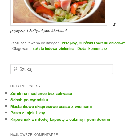
z
papryką
i żółtymi pomidorkami
Zaszufladkowano do kategorii
Przepisy
,
Surówki i sałatki obiadowe
|
Otagowano
sałata lodowa
,
zielenina
|
Dodaj komentarz
S
z
u
k
OSTATNIE WPISY
a
Żurek na maślance bez zakwasu
j
Schab po cygańsku
Maślankowe ekspresowe ciasto z wiśniami
Pasta z jajek i fety
Kapuśniak z młodej kapusty z cukinią i pomidorami
NAJNOWSZE KOMENTARZE