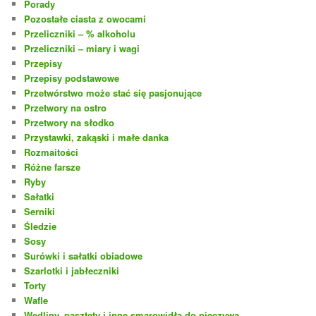
Porady
Pozostałe ciasta z owocami
Przeliczniki – % alkoholu
Przeliczniki – miary i wagi
Przepisy
Przepisy podstawowe
Przetwórstwo może stać się pasjonujące
Przetwory na ostro
Przetwory na słodko
Przystawki, zakąski i małe danka
Rozmaitości
Różne farsze
Ryby
Sałatki
Serniki
Śledzie
Sosy
Surówki i sałatki obiadowe
Szarlotki i jabłeczniki
Torty
Wafle
Wędliny, pasztety i inne smarowidła do pieczywa