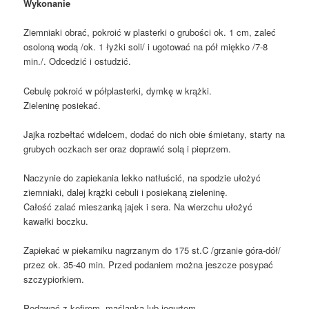
Wykonanie
Ziemniaki obrać, pokroić w plasterki o grubości ok. 1 cm, zaleć
osoloną wodą /ok. 1 łyżki soli/ i ugotować na pół miękko /7-8
min./. Odcedzić i ostudzić.
Cebulę pokroić w półplasterki, dymkę w krążki.
Zieleninę posiekać.
Jajka rozbełtać widelcem, dodać do nich obie śmietany, starty na
grubych oczkach ser oraz doprawić solą i pieprzem.
Naczynie do zapiekania lekko natłuścić, na spodzie ułożyć
ziemniaki, dalej krążki cebuli i posiekaną zieleninę.
Całość zalać mieszanką jajek i sera. Na wierzchu ułożyć
kawałki boczku.
Zapiekać w piekarniku nagrzanym do 175 st.C /grzanie góra-dół/
przez ok. 35-40 min. Przed podaniem można jeszcze posypać
szczypiorkiem.
Podawać z kefirem, maślanką lub jogurtem.