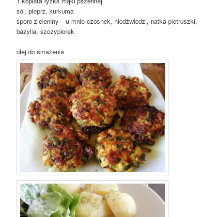
1 kopiata łyżka mąki pszennej
sól, pieprz, kurkuma
sporo zieleniny – u mnie czosnek, niedźwiedzi, natka pietruszki,
bazylia, szczypiorek
olej do smażenia