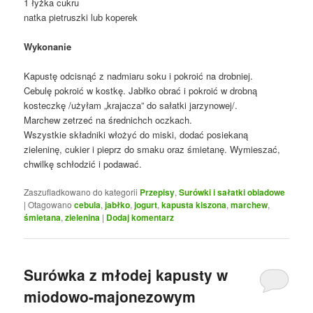
1 łyżka cukru
natka pietruszki lub koperek
Wykonanie
Kapustę odcisnąć z nadmiaru soku i pokroić na drobniej.
Cebulę pokroić w kostkę. Jabłko obrać i pokroić w drobną
kosteczkę /użyłam „krajacza” do sałatki jarzynowej/.
Marchew zetrzeć na średnichch oczkach.
Wszystkie składniki włożyć do miski, dodać posiekaną
zieleninę, cukier i pieprz do smaku oraz śmietanę. Wymieszać,
chwilkę schłodzić i podawać.
Zaszufladkowano do kategorii
Przepisy
,
Surówki i sałatki obiadowe
|
Otagowano
cebula
,
jabłko
,
jogurt
,
kapusta kiszona
,
marchew
,
śmietana
,
zielenina
|
Dodaj komentarz
Surówka z młodej kapusty w
miodowo-majonezowym