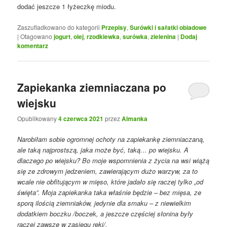
dodać jeszcze 1 łyżeczkę miodu.
Zaszufladkowano do kategorii
Przepisy
,
Surówki i sałatki obiadowe
|
Otagowano
jogurt
,
olej
,
rzodkiewka
,
surówka
,
zielenina
|
Dodaj
komentarz
Zapiekanka ziemniaczana po
wiejsku
Opublikowany
4 czerwca 2021
przez
Almanka
Narobiłam sobie ogromnej ochoty na zapiekankę ziemniaczaną,
ale taką najprostszą, jaka może być, taką… po wiejsku. A
dlaczego po wiejsku? Bo moje wspomnienia z życia na wsi wiążą
się ze zdrowym jedzeniem, zawierającym dużo warzyw, za to
wcale nie obfitującym w mięso, które jadało się raczej tylko „od
święta”. Moja zapiekanka taka właśnie będzie – bez mięsa, ze
sporą ilością ziemniaków, jedynie dla smaku – z niewielkim
dodatkiem boczku /boczek, a jeszcze częściej słonina były
raczej zawsze w zasięgu ręki/.