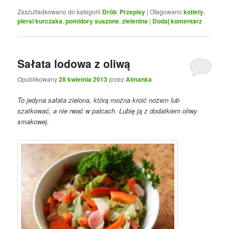
Zaszufladkowano do kategorii
Drób
,
Przepisy
|
Otagowano
kotlety
,
piersi kurczaka
,
pomidory suszone
,
zielenina
|
Dodaj komentarz
Sałata lodowa z oliwą
Opublikowany
28 kwietnia 2013
przez
Almanka
To jedyna sałata zielona, którą można kroić nożem lub
szatkować, a nie rwać w palcach. Lubię ją z dodatkiem oliwy
smakowej.