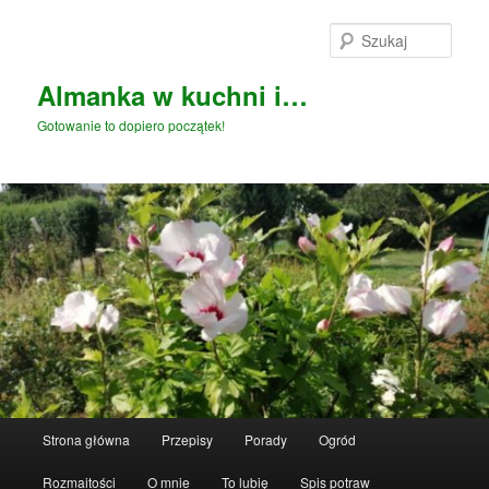
Przeskocz
Przeskocz
do
do
Szuka
tekstu
widgetów
Almanka w kuchni i…
Gotowanie to dopiero początek!
Główne
Strona główna
Przepisy
Porady
Ogród
menu
Rozmaitości
O mnie
To lubię
Spis potraw