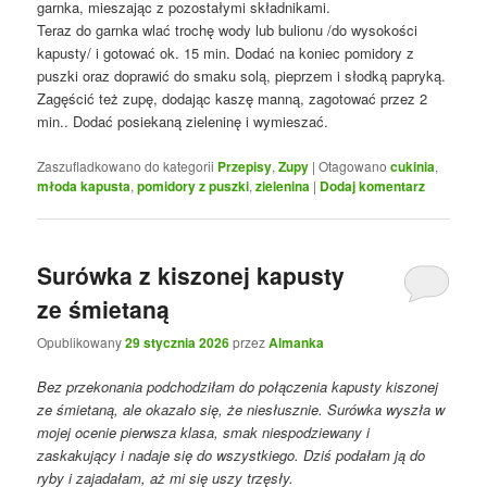
garnka, mieszając z pozostałymi składnikami.
Teraz do garnka wlać trochę wody lub bulionu /do wysokości
kapusty/ i gotować ok. 15 min. Dodać na koniec pomidory z
puszki oraz doprawić do smaku solą, pieprzem i słodką papryką.
Zagęścić też zupę, dodając kaszę manną, zagotować przez 2
min.. Dodać posiekaną zieleninę i wymieszać.
Zaszufladkowano do kategorii
Przepisy
,
Zupy
|
Otagowano
cukinia
,
młoda kapusta
,
pomidory z puszki
,
zielenina
|
Dodaj komentarz
Surówka z kiszonej kapusty
ze śmietaną
Opublikowany
29 stycznia 2026
przez
Almanka
Bez przekonania podchodziłam do połączenia kapusty kiszonej
ze śmietaną, ale okazało się, że niesłusznie. Surówka wyszła w
mojej ocenie pierwsza klasa, smak niespodziewany i
zaskakujący i nadaje się do wszystkiego. Dziś podałam ją do
ryby i zajadałam, aż mi się uszy trzęsły.