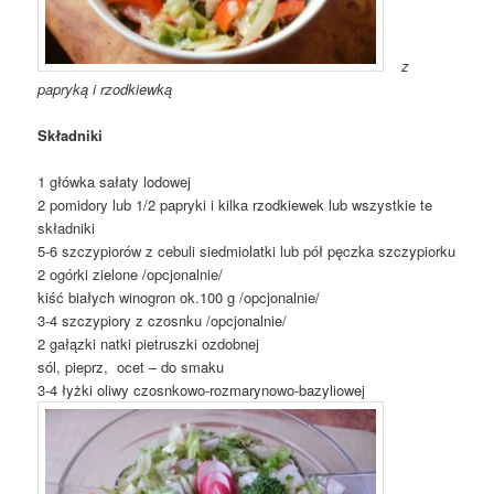
z
papryką i rzodkiewką
Składniki
1 główka sałaty lodowej
2 pomidory lub 1/2 papryki i kilka rzodkiewek lub wszystkie te
składniki
5-6 szczypiorów z cebuli siedmiolatki lub pół pęczka szczypiorku
2 ogórki zielone /opcjonalnie/
kiść białych winogron ok.100 g /opcjonalnie/
3-4 szczypiory z czosnku /opcjonalnie/
2 gałązki natki pietruszki ozdobnej
sól, pieprz, ocet – do smaku
3-4 łyżki oliwy czosnkowo-rozmarynowo-bazyliowej