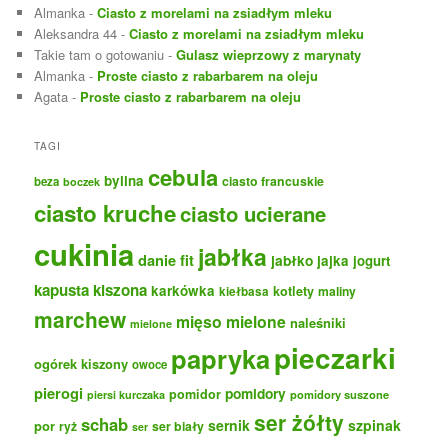
Almanka
-
Ciasto z morelami na zsiadłym mleku
Aleksandra 44
-
Ciasto z morelami na zsiadłym mleku
Takie tam o gotowaniu
-
Gulasz wieprzowy z marynaty
Almanka
-
Proste ciasto z rabarbarem na oleju
Agata
-
Proste ciasto z rabarbarem na oleju
TAGI
cebula
bylina
ciasto francuskie
beza
boczek
ciasto kruche
ciasto ucierane
cukinia
jabłka
danie fit
jabłko
jajka
jogurt
kapusta kiszona
karkówka
kotlety
maliny
kiełbasa
marchew
mięso mielone
naleśniki
mielone
pieczarki
papryka
ogórek kiszony
owoce
pierogi
pomidory
pomidor
pomidory suszone
piersi kurczaka
ser żółty
schab
sernik
szpinak
por
ryż
ser biały
ser