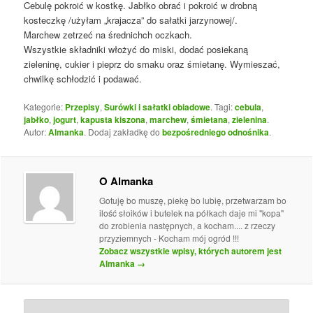
Cebulę pokroić w kostkę. Jabłko obrać i pokroić w drobną
kosteczkę /użyłam „krajacza” do sałatki jarzynowej/.
Marchew zetrzeć na średnichch oczkach.
Wszystkie składniki włożyć do miski, dodać posiekaną
zieleninę, cukier i pieprz do smaku oraz śmietanę. Wymieszać,
chwilkę schłodzić i podawać.
Kategorie:
Przepisy
,
Surówki i sałatki obiadowe
. Tagi:
cebula
,
jabłko
,
jogurt
,
kapusta kiszona
,
marchew
,
śmietana
,
zielenina
.
Autor:
Almanka
. Dodaj zakładkę do
bezpośredniego odnośnika
.
O Almanka
Gotuję bo muszę, piekę bo lubię, przetwarzam bo
ilość słoików i butelek na półkach daje mi "kopa"
do zrobienia następnych, a kocham.... z rzeczy
przyziemnych - Kocham mój ogród !!!
Zobacz wszystkie wpisy, których autorem jest
Almanka
→