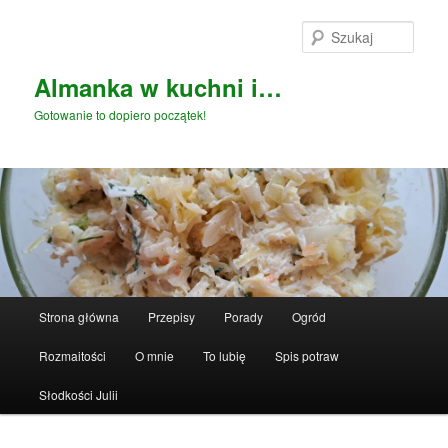
Przeskocz
do
Szuka
tekstu
Almanka w kuchni i…
Gotowanie to dopiero początek!
Główne
Strona główna
Przepisy
Porady
Ogród
menu
Rozmaitości
O mnie
To lubię
Spis potraw
Słodkości Julii