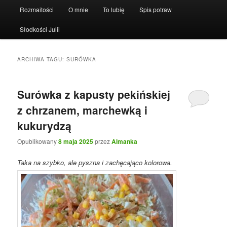
Rozmaitości
O mnie
To lubię
Spis potraw
Słodkości Julii
ARCHIWA TAGU:
SURÓWKA
Surówka z kapusty pekińskiej
z chrzanem, marchewką i
kukurydzą
Opublikowany
8 maja 2025
przez
Almanka
Taka na szybko, ale pyszna i zachęcająco kolorowa.