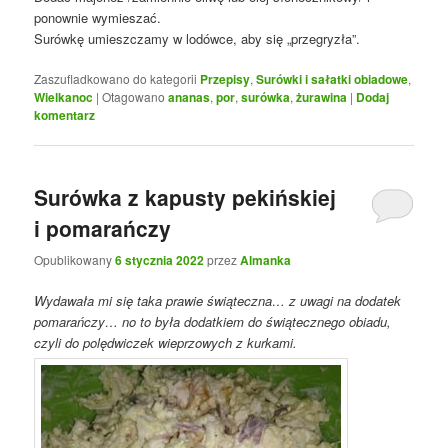
ponownie wymieszać.
Surówkę umieszczamy w lodówce, aby się „przegryzła”.
Zaszufladkowano do kategorii
Przepisy
,
Surówki i sałatki obiadowe
,
Wielkanoc
|
Otagowano
ananas
,
por
,
surówka
,
żurawina
|
Dodaj
komentarz
Surówka z kapusty pekińskiej
i pomarańczy
Opublikowany
6 stycznia 2022
przez
Almanka
Wydawała mi się taka prawie świąteczna… z uwagi na dodatek
pomarańczy… no to była dodatkiem do świątecznego obiadu,
czyli do polędwiczek wieprzowych z kurkami.