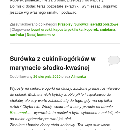
Do miski dodać teraz pozostałe składniki, wymieszać, doprawić
jeszcze wg własnego smaku i podawać.
Zaszufladkowano do kategorii
Przepisy
,
Surówki i sałatki obiadowe
|
Otagowano
jogurt grecki
,
kapusta pekińska
,
koperek
,
śmietana
,
surówka
|
Dodaj komentarz
Surówka z cukinii/ogórków w
marynacie słodko-kwaśnej
Opublikowany
26 sierpnia 2020
przez
Almanka
Wyrosły mi niektóre ogórki na okazy, zbliżone prawie rozmiarowo
do cukinii. Można z nich byłoby zrobić pikle i zapakować do
słoików, ale czy warto zabierać się do tego, gdy ma się kilka
sztuk? Chyba nie. Wtedy wpadł mi w oczy przepis na stronie
Beszamel
….. wprawdzie tu surówka była wykonana z cukinii, ale
do moich ogórasów pasował jak ulał.
Zrobiłam i bardzo dobry efekt końcowy. Tak więc surowcem