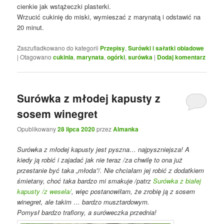
cienkie jak wstążeczki plasterki.
Wrzucić cukinię do miski, wymieszać z marynatą i odstawić na
20 minut.
Zaszufladkowano do kategorii
Przepisy
,
Surówki i sałatki obiadowe
|
Otagowano
cukinia
,
marynata
,
ogórki
,
surówka
|
Dodaj komentarz
Surówka z młodej kapusty z
sosem winegret
Opublikowany
28 lipca 2020
przez
Almanka
Surówka z młodej kapusty jest pyszna… najpyszniejsza! A
kiedy ją robić i zajadać jak nie teraz /za chwilę to ona już
przestanie być taka „młoda”/. Nie chciałam jej robić z dodatkiem
śmietany, choć taka bardzo mi smakuje /patrz
Surówka z białej
kapusty /z wesela/
, więc postanowiłam, że zrobię ją z sosem
winegret, ale takim … bardzo musztardowym.
Pomysł bardzo trafiony, a suróweczka przednia!