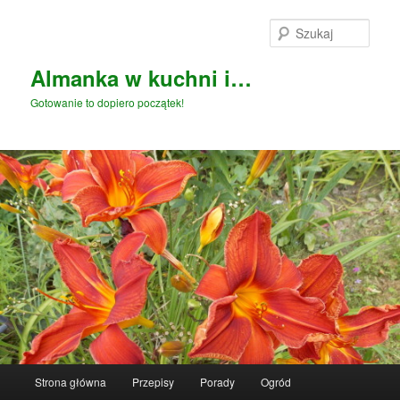
Przeskocz
Przeskocz
do
do
Szuka
tekstu
widgetów
Almanka w kuchni i…
Gotowanie to dopiero początek!
Główne
Strona główna
Przepisy
Porady
Ogród
menu