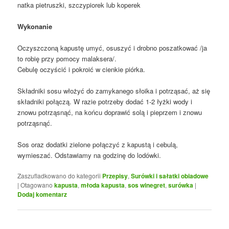
natka pietruszki, szczypiorek lub koperek
Wykonanie
Oczyszczoną kapustę umyć, osuszyć i drobno poszatkować /ja
to robię przy pomocy malaksera/.
Cebulę oczyścić i pokroić w cienkie piórka.
Składniki sosu włożyć do zamykanego słoika i potrząsać, aż się
składniki połączą. W razie potrzeby dodać 1-2 łyżki wody i
znowu potrząsnąć, na końcu doprawić solą i pieprzem i znowu
potrząsnąć.
Sos oraz dodatki zielone połączyć z kapustą i cebulą,
wymieszać. Odstawiamy na godzinę do lodówki.
Zaszufladkowano do kategorii
Przepisy
,
Surówki i sałatki obiadowe
|
Otagowano
kapusta
,
młoda kapusta
,
sos winegret
,
surówka
|
Dodaj komentarz