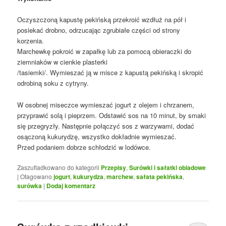
Oczyszczoną kapustę pekińską przekroić wzdłuż na pół i
posiekać drobno, odrzucając zgrubiałe części od strony
korzenia.
Marchewkę pokroić w zapałkę lub za pomocą obieraczki do
ziemniaków w cienkie plasterki
/tasiemki/. Wymieszać ją w misce z kapustą pekińską i skropić
odrobiną soku z cytryny.
W osobnej miseczce wymieszać jogurt z olejem i chrzanem,
przyprawić solą i pieprzem. Odstawić sos na 10 minut, by smaki
się przegryzły. Następnie połączyć sos z warzywami, dodać
osączoną kukurydzę, wszystko dokładnie wymieszać.
Przed podaniem dobrze schłodzić w lodówce.
Zaszufladkowano do kategorii
Przepisy
,
Surówki i sałatki obiadowe
|
Otagowano
jogurt
,
kukurydza
,
marchew
,
sałata pekińska
,
surówka
|
Dodaj komentarz