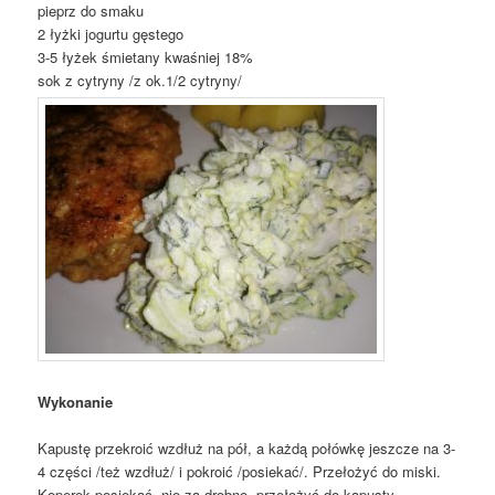
pieprz do smaku
2 łyżki jogurtu gęstego
3-5 łyżek śmietany kwaśniej 18%
sok z cytryny /z ok.1/2 cytryny/
Wykonanie
Kapustę przekroić wzdłuż na pół, a każdą połówkę jeszcze na 3-
4 części /też wzdłuż/ i pokroić /posiekać/. Przełożyć do miski.
Koperek posiekać, nie za drobno, przełożyć do kapusty.