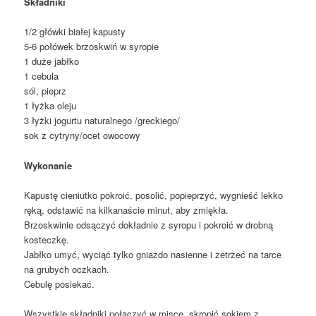
Składniki
1/2 główki białej kapusty
5-6 połówek brzoskwiń w syropie
1 duże jabłko
1 cebula
sól, pieprz
1 łyżka oleju
3 łyżki jogurtu naturalnego /greckiego/
sok z cytryny/ocet owocowy
Wykonanie
Kapustę cieniutko pokroić, posolić, popieprzyć, wygnieść lekko
ręką, odstawić na kilkanaście minut, aby zmiękła.
Brzoskwinie odsączyć dokładnie z syropu i pokroić w drobną
kosteczkę.
Jabłko umyć, wyciąć tylko gniazdo nasienne i zetrzeć na tarce
na grubych oczkach.
Cebulę posiekać.
Wszystkie składniki połączyć w misce, skropić sokiem z