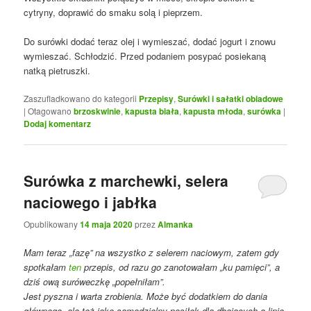
cytryny, doprawić do smaku solą i pieprzem.
Do surówki dodać teraz olej i wymieszać, dodać jogurt i znowu
wymieszać. Schłodzić. Przed podaniem posypać posiekaną
natką pietruszki.
Zaszufladkowano do kategorii
Przepisy
,
Surówki i sałatki obiadowe
|
Otagowano
brzoskwinie
,
kapusta biała
,
kapusta młoda
,
surówka
|
Dodaj komentarz
Surówka z marchewki, selera
naciowego i jabłka
Opublikowany
14 maja 2020
przez
Almanka
Mam teraz „fazę” na wszystko z selerem naciowym, zatem gdy
spotkałam
ten
przepis, od razu go zanotowałam „ku pamięci”, a
dziś ową suróweczkę „popełniłam”.
Jest pyszna i warta zrobienia. Może być dodatkiem do dania
głównego, ale też jako samodzielny posiłek dla dbających o linię.