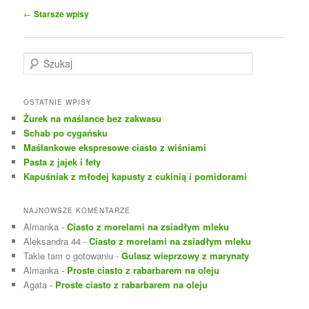
Nawigacja
←
Starsze wpisy
wpisu
S
z
u
k
OSTATNIE WPISY
a
Żurek na maślance bez zakwasu
j
Schab po cygańsku
Maślankowe ekspresowe ciasto z wiśniami
Pasta z jajek i fety
Kapuśniak z młodej kapusty z cukinią i pomidorami
NAJNOWSZE KOMENTARZE
Almanka
-
Ciasto z morelami na zsiadłym mleku
Aleksandra 44
-
Ciasto z morelami na zsiadłym mleku
Takie tam o gotowaniu
-
Gulasz wieprzowy z marynaty
Almanka
-
Proste ciasto z rabarbarem na oleju
Agata
-
Proste ciasto z rabarbarem na oleju