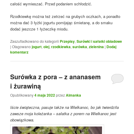
całość wymieszać. Przed podaniem schłodzić.
Rzodkiewkę można też zetrzeć na grubych oczkach, a ponadto
można dać 3 łyżki jogurtu pomijając śmietanę, a do smaku
dodać jeszcze 1 łyżeczkę miodu.
Zaszufladkowano do kategorii
Przepisy
,
Surówki i sałatki obiadowe
|
Otagowano
jogurt
,
olej
,
rzodkiewka
,
surówka
,
zielenina
|
Dodaj
komentarz
Surówka z pora – z ananasem
i żurawiną
Opublikowany
4 maja 2022
przez
Almanka
Iście świąteczna, pasuje także na Wielkanoc, bo jak twierdziła
zawsze moja koleżanka – sałatka z porem na Wielkanoc jest
obowiązkowa.