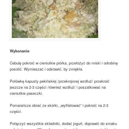
Wykonanie
Cebulę pokroić w cieniutkie piórka, przełożyć do miski i odrobinę
posolić. Wymieszać i odstawić, by zmiękła.
Połówkę kapusty pekińskiej /przekrojonej wzdłuż/ przekroić
jeszcze na 2-3 części /również wzdłuż/ i poszatkować na
cieniutkie paseczki.
Pomarańcze obrać ze skórki, „wyfiletować” i pokroić na 2-3
części.
Połączyć wszystkie składniki, dodać jogurt, doprawić do smaku