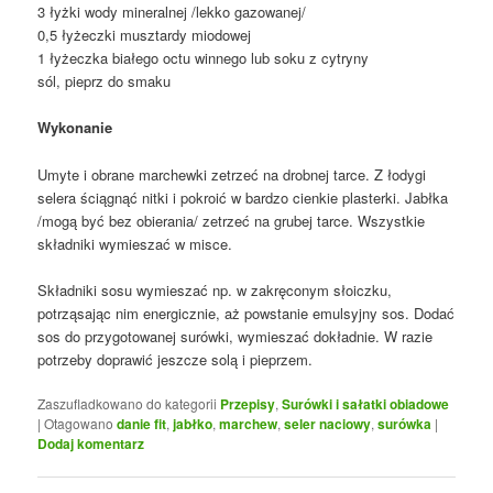
3 łyżki wody mineralnej /lekko gazowanej/
0,5 łyżeczki musztardy miodowej
1 łyżeczka białego octu winnego lub soku z cytryny
sól, pieprz do smaku
Wykonanie
Umyte i obrane marchewki zetrzeć na drobnej tarce. Z łodygi
selera ściągnąć nitki i pokroić w bardzo cienkie plasterki. Jabłka
/mogą być bez obierania/ zetrzeć na grubej tarce. Wszystkie
składniki wymieszać w misce.
Składniki sosu wymieszać np. w zakręconym słoiczku,
potrząsając nim energicznie, aż powstanie emulsyjny sos. Dodać
sos do przygotowanej surówki, wymieszać dokładnie. W razie
potrzeby doprawić jeszcze solą i pieprzem.
Zaszufladkowano do kategorii
Przepisy
,
Surówki i sałatki obiadowe
|
Otagowano
danie fit
,
jabłko
,
marchew
,
seler naciowy
,
surówka
|
Dodaj komentarz