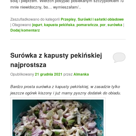
solą i pieprzem. Wierzch posypać posiekanym szczypiorkiem /u
mnie niewidoczny, bo… wymieszałam/..
Zaszufladkowano do kategorii
Przepisy
,
Surówki i sałatki obiadowe
|
Otagowano
jogurt
,
kapusta pekińska
,
pomarańcza
,
por
,
surówka
|
Dodaj komentarz
Surówka z kapusty pekińskiej
najprostsza
Opublikowany
21 grudnia 2021
przez
Almanka
Bardzo prosta surówka z kapusty pekińskiej, w zasadzie tylko
jeszcze ogórek kiszony i już mamy pyszny dodatek do obiadu.