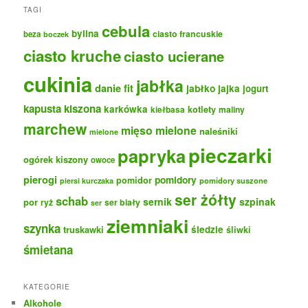
TAGI
cebula
bylina
ciasto francuskie
beza
boczek
ciasto kruche
ciasto ucierane
cukinia
jabłka
danie fit
jabłko
jajka
jogurt
kapusta kiszona
karkówka
kotlety
maliny
kiełbasa
marchew
mięso mielone
naleśniki
mielone
pieczarki
papryka
ogórek kiszony
owoce
pierogi
pomidory
pomidor
pomidory suszone
piersi kurczaka
ser żółty
schab
sernik
szpinak
por
ryż
ser biały
ser
ziemniaki
szynka
truskawki
śledzie
śliwki
śmietana
KATEGORIE
Alkohole