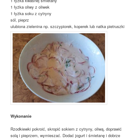
1 łyżka kwaśnej śmietany
1 łyżka oliwy z oliwek
1 łyżka soku z cytryny
sól, pieprz
ulubiona zielenina np. szczypiorek, koperek lub natka pietruszki
Wykonanie
Rzodkiewki pokroić, skropić sokiem z cytryny, oliwą, doprawić
solą i pieprzem, wymieszać. Dodać jogurt i śmietanę i dobrze