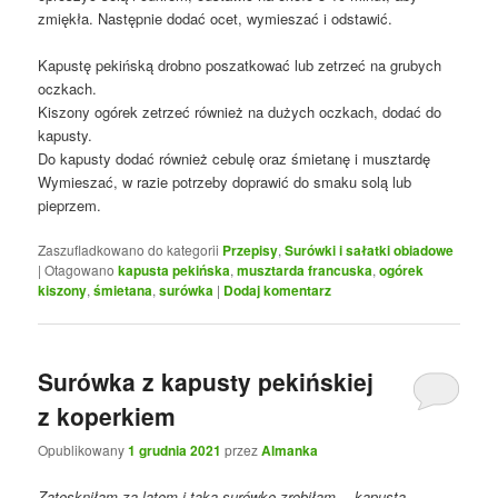
zmiękła. Następnie dodać ocet, wymieszać i odstawić.
Kapustę pekińską drobno poszatkować lub zetrzeć na grubych
oczkach.
Kiszony ogórek zetrzeć również na dużych oczkach, dodać do
kapusty.
Do kapusty dodać również cebulę oraz śmietanę i musztardę
Wymieszać, w razie potrzeby doprawić do smaku solą lub
pieprzem.
Zaszufladkowano do kategorii
Przepisy
,
Surówki i sałatki obiadowe
|
Otagowano
kapusta pekińska
,
musztarda francuska
,
ogórek
kiszony
,
śmietana
,
surówka
|
Dodaj komentarz
Surówka z kapusty pekińskiej
z koperkiem
Opublikowany
1 grudnia 2021
przez
Almanka
Zatęskniłam za latem i taką surówkę zrobiłam… kapusta