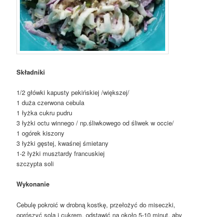
Składniki
1/2 główki kapusty pekińskiej /większej/
1 duża czerwona cebula
1 łyżka cukru pudru
3 łyżki octu winnego / np.śliwkowego od śliwek w occie/
1 ogórek kiszony
3 łyżki gęstej, kwaśnej śmietany
1-2 łyżki musztardy francuskiej
szczypta soli
Wykonanie
Cebulę pokroić w drobną kostkę, przełożyć do miseczki,
oprószyć solą i cukrem, odstawić na około 5-10 minut, aby