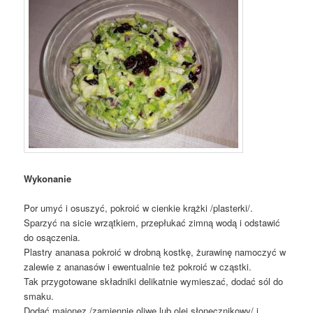
Wykonanie
Por umyć i osuszyć, pokroić w cienkie krążki /plasterki/.
Sparzyć na sicie wrzątkiem, przepłukać zimną wodą i odstawić
do osączenia.
Plastry ananasa pokroić w drobną kostkę, żurawinę namoczyć w
zalewie z ananasów i ewentualnie też pokroić w cząstki.
Tak przygotowane składniki delikatnie wymieszać, dodać sól do
smaku.
Dodać majonez /zamiennie oliwę lub olej słonecznikowy/ i