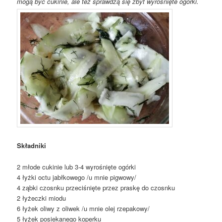
mogą być cukinie, ale też sprawdzą się zbyt wyrośnięte ogórki.
Składniki
2 młode cukinie lub 3-4 wyrośnięte ogórki
4 łyżki octu jabłkowego /u mnie pigwowy/
4 ząbki czosnku przeciśnięte przez praskę do czosnku
2 łyżeczki miodu
6 łyżek oliwy z oliwek /u mnie olej rzepakowy/
5 łyżek posiekanego koperku