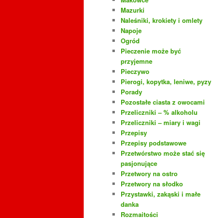
Mazurki
Naleśniki, krokiety i omlety
Napoje
Ogród
Pieczenie może być
przyjemne
Pieczywo
Pierogi, kopytka, leniwe, pyzy
Porady
Pozostałe ciasta z owocami
Przeliczniki – % alkoholu
Przeliczniki – miary i wagi
Przepisy
Przepisy podstawowe
Przetwórstwo może stać się
pasjonujące
Przetwory na ostro
Przetwory na słodko
Przystawki, zakąski i małe
danka
Rozmaitości