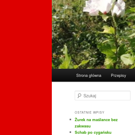
Główne
Strona główna
Przepisy
menu
S
z
u
k
OSTATNIE WPISY
a
Żurek na maślance bez
j
zakwasu
Schab po cygańsku