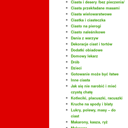
Ciasta i desery /bez pieczenia/
Ciasta przekładane masami
Ciasta wielowarstwowe
Ciastka i ciasteczka
Ciasto na pierogi
Ciasto naleśnikowe
Dania z warzyw
Dekoracje ciast i tortów
Dodatki obiadowe
Domowy lekarz
Drób
Dzieci
Gotowanie może być łatwe
Inne ciasta
Jak się nie narobić i mieć
czystą chatę
Kotleciki, placuszki, racuszki
Kruche na spody i blaty
Lukry, polewy, masy – do
ciast
Makarony, kasza, ryż
Makowce