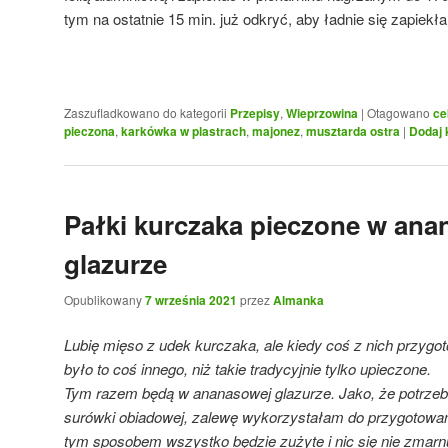
tym na ostatnie 15 min. już odkryć, aby ładnie się zapiekła
Zaszufladkowano do kategorii
Przepisy
,
Wieprzowina
|
Otagowano
ce
pieczona
,
karkówka w plastrach
,
majonez
,
musztarda ostra
|
Dodaj 
Pałki kurczaka pieczone w ana
glazurze
Opublikowany
7 września 2021
przez
Almanka
Lubię mięso z udek kurczaka, ale kiedy coś z nich przygo
było to coś innego, niż takie tradycyjnie tylko upieczone.
Tym razem będą w ananasowej glazurze. Jako, że potrze
surówki obiadowej, zalewę wykorzystałam do przygotowani
tym sposobem wszystko będzie zużyte i nic się nie zmarn