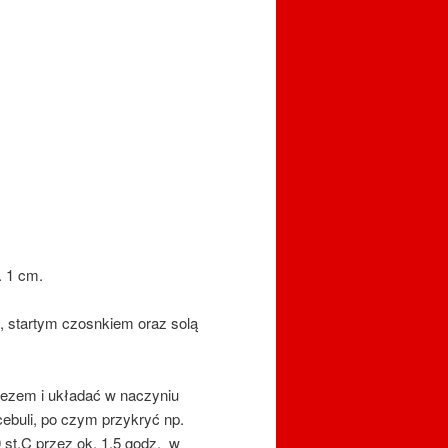
. 1 cm.
startym czosnkiem oraz solą
nezem i układać w naczyniu
ebuli, po czym przykryć np.
 st.C przez ok. 1,5 godz. w