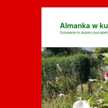
Przeskocz
Przeskocz
do
do
tekstu
widgetów
Almanka w ku
Gotowanie to dopiero początek