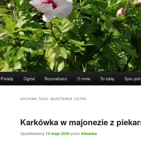
Porady
Ogród
Rozmaitości
O mnie
To lubię
Spis pot
ARCHIWA TAGU:
MUSZTARDA OSTRA
Karkówka w majonezie z piekar
Opublikowany
14 maja 2026
przez
Almanka