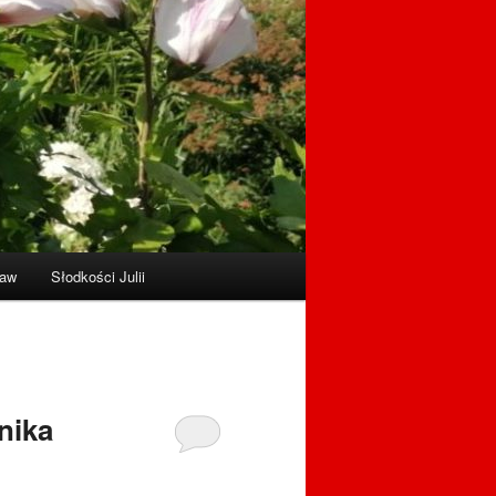
raw
Słodkości Julii
nika