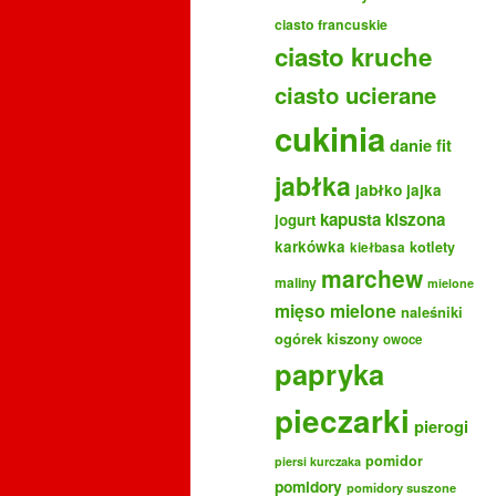
ciasto francuskie
ciasto kruche
ciasto ucierane
cukinia
danie fit
jabłka
jabłko
jajka
kapusta kiszona
jogurt
karkówka
kotlety
kiełbasa
marchew
maliny
mielone
mięso mielone
naleśniki
ogórek kiszony
owoce
papryka
pieczarki
pierogi
pomidor
piersi kurczaka
pomidory
pomidory suszone