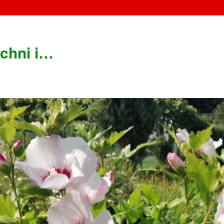
chni i…
!