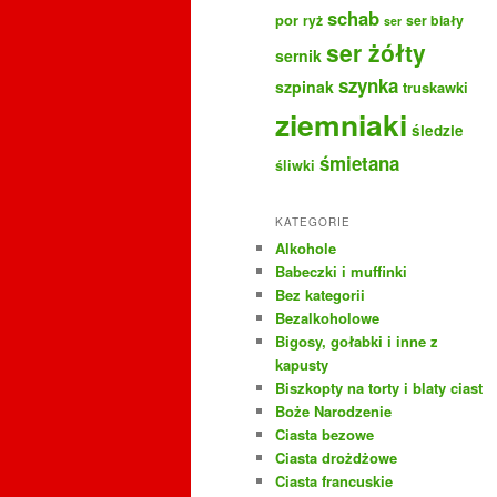
schab
por
ryż
ser biały
ser
ser żółty
sernik
szynka
szpinak
truskawki
ziemniaki
śledzie
śmietana
śliwki
KATEGORIE
Alkohole
Babeczki i muffinki
Bez kategorii
Bezalkoholowe
Bigosy, gołabki i inne z
kapusty
Biszkopty na torty i blaty ciast
Boże Narodzenie
Ciasta bezowe
Ciasta drożdżowe
Ciasta francuskie