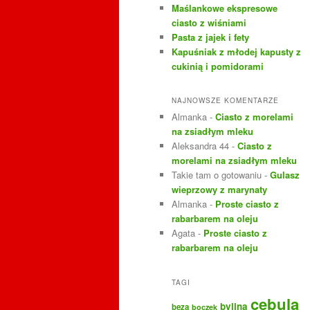
Maślankowe ekspresowe
ciasto z wiśniami
Pasta z jajek i fety
Kapuśniak z młodej kapusty z
cukinią i pomidorami
NAJNOWSZE KOMENTARZE
Almanka
-
Ciasto z morelami
na zsiadłym mleku
Aleksandra 44
-
Ciasto z
morelami na zsiadłym mleku
Takie tam o gotowaniu
-
Gulasz
wieprzowy z marynaty
Almanka
-
Proste ciasto z
rabarbarem na oleju
Agata
-
Proste ciasto z
rabarbarem na oleju
TAGI
cebula
bylina
beza
boczek