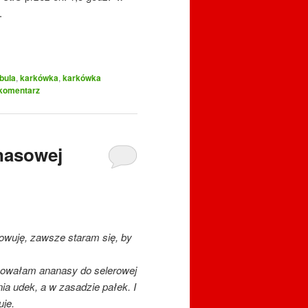
.
bula
,
karkówka
,
karkówka
komentarz
nasowej
towuję, zawsze staram się, by
bowałam ananasy do selerowej
a udek, a w zasadzie pałek. I
uje.