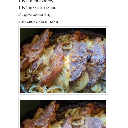
1 łyżka musztardy,
1 łyżeczka keczupu,
2 ząbki czosnku,
sól i pieprz do smaku