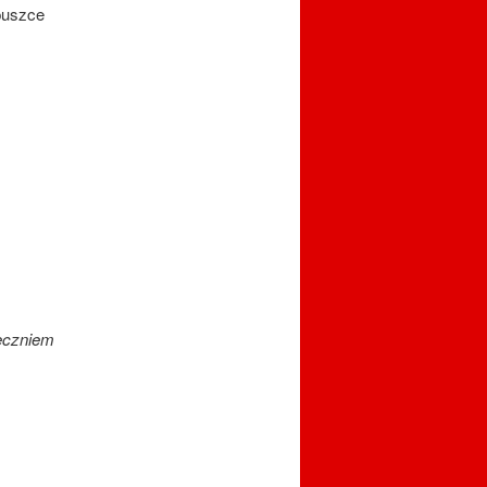
puszce
eczniem