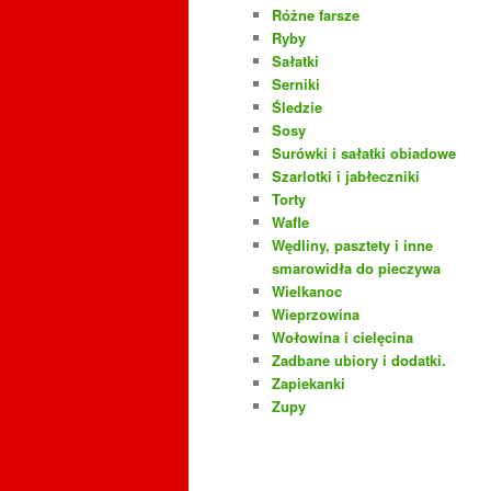
Różne farsze
Ryby
Sałatki
Serniki
Śledzie
Sosy
Surówki i sałatki obiadowe
Szarlotki i jabłeczniki
Torty
Wafle
Wędliny, pasztety i inne
smarowidła do pieczywa
Wielkanoc
Wieprzowina
Wołowina i cielęcina
Zadbane ubiory i dodatki.
Zapiekanki
Zupy