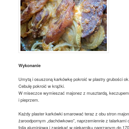
Wykonanie
Umytą i osuszoną karkówkę pokroić w plastry grubości ok
Cebulę pokroić w krążki.
W miseczce wymieszać majonez z musztardą, keczupem, 
i pieprzem.
Każdy plaster karkówki smarować teraz z obu stron majo
żaroodpornym „dachówkowo”, naprzemiennie z talarkami c
folią aluminiową i zapiekać w piekarniku nagrzanym do 170