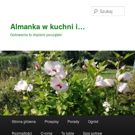
Przeskocz
Przeskocz
do
do
Szuka
tekstu
widgetów
Almanka w kuchni i…
Gotowanie to dopiero początek!
Główne
Strona główna
Przepisy
Porady
Ogród
menu
Rozmaitości
O mnie
To lubię
Spis potraw