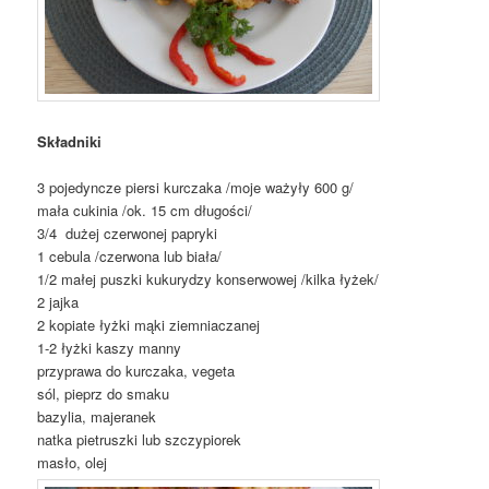
Składniki
3 pojedyncze piersi kurczaka /moje ważyły 600 g/
mała cukinia /ok. 15 cm długości/
3/4 dużej czerwonej papryki
1 cebula /czerwona lub biała/
1/2 małej puszki kukurydzy konserwowej /kilka łyżek/
2 jajka
2 kopiate łyżki mąki ziemniaczanej
1-2 łyżki kaszy manny
przyprawa do kurczaka, vegeta
sól, pieprz do smaku
bazylia, majeranek
natka pietruszki lub szczypiorek
masło, olej