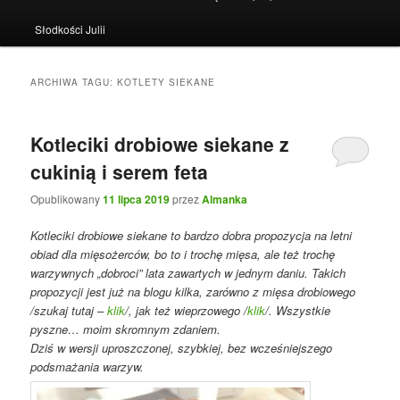
Słodkości Julii
ARCHIWA TAGU:
KOTLETY SIEKANE
Kotleciki drobiowe siekane z
cukinią i serem feta
Opublikowany
11 lipca 2019
przez
Almanka
Kotleciki drobiowe siekane to bardzo dobra propozycja na letni
obiad dla mięsożerców, bo to i trochę mięsa, ale też trochę
warzywnych „dobroci” lata zawartych w jednym daniu. Takich
propozycji jest już na blogu kilka, zarówno z mięsa drobiowego
/szukaj tutaj –
klik
/, jak też wieprzowego /
klik
/. Wszystkie
pyszne… moim skromnym zdaniem.
Dziś w wersji uproszczonej, szybkiej, bez wcześniejszego
podsmażania warzyw.