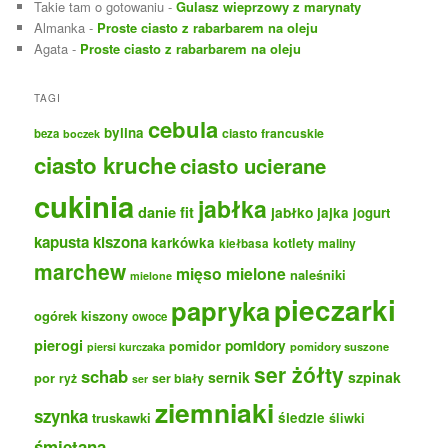
Takie tam o gotowaniu
-
Gulasz wieprzowy z marynaty
Almanka
-
Proste ciasto z rabarbarem na oleju
Agata
-
Proste ciasto z rabarbarem na oleju
TAGI
cebula
bylina
ciasto francuskie
beza
boczek
ciasto kruche
ciasto ucierane
cukinia
jabłka
danie fit
jabłko
jajka
jogurt
kapusta kiszona
karkówka
kotlety
maliny
kiełbasa
marchew
mięso mielone
naleśniki
mielone
pieczarki
papryka
ogórek kiszony
owoce
pierogi
pomidory
pomidor
pomidory suszone
piersi kurczaka
ser żółty
schab
sernik
szpinak
por
ryż
ser biały
ser
ziemniaki
szynka
truskawki
śledzie
śliwki
śmietana