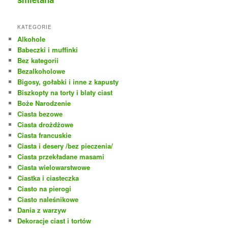
KATEGORIE
Alkohole
Babeczki i muffinki
Bez kategorii
Bezalkoholowe
Bigosy, gołabki i inne z kapusty
Biszkopty na torty i blaty ciast
Boże Narodzenie
Ciasta bezowe
Ciasta drożdżowe
Ciasta francuskie
Ciasta i desery /bez pieczenia/
Ciasta przekładane masami
Ciasta wielowarstwowe
Ciastka i ciasteczka
Ciasto na pierogi
Ciasto naleśnikowe
Dania z warzyw
Dekoracje ciast i tortów