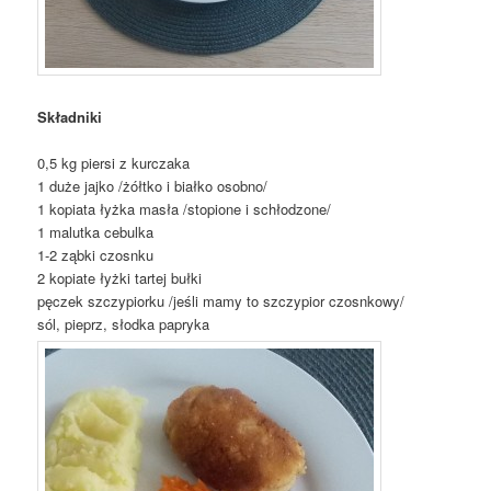
Składniki
0,5 kg piersi z kurczaka
1 duże jajko /żółtko i białko osobno/
1 kopiata łyżka masła /stopione i schłodzone/
1 malutka cebulka
1-2 ząbki czosnku
2 kopiate łyżki tartej bułki
pęczek szczypiorku /jeśli mamy to szczypior czosnkowy/
sól, pieprz, słodka papryka