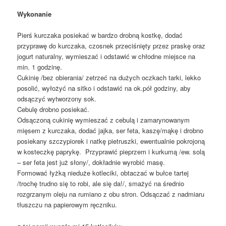
Wykonanie
Pierś kurczaka posiekać w bardzo drobną kostkę, dodać
przyprawę do kurczaka, czosnek przeciśnięty przez praskę oraz
jogurt naturalny, wymieszać i odstawić w chłodne miejsce na
min. 1 godzinę.
Cukinię /bez obierania/ zetrzeć na dużych oczkach tarki, lekko
posolić, wyłożyć na sitko i odstawić na ok.pół godziny, aby
odsączyć wytworzony sok.
Cebulę drobno posiekać.
Odsączoną cukinię wymieszać z cebulą i zamarynowanym
mięsem z kurczaka, dodać jajka, ser feta, kaszę/mąkę i drobno
posiekany szczypiorek i natkę pietruszki, ewentualnie pokrojoną
w kosteczkę paprykę. Przyprawić pieprzem i kurkumą /ew. solą
– ser feta jest już słony/, dokładnie wyrobić masę.
Formować łyżką nieduże kotleciki, obtaczać w bułce tartej
/trochę trudno się to robi, ale się da!/, smażyć na średnio
rozgrzanym oleju na rumiano z obu stron. Odsączać z nadmiaru
tłuszczu na papierowym ręczniku.