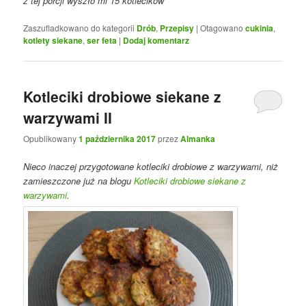
z tej porcji wyszło mi 15 kotlecików
Zaszufladkowano do kategorii
Drób
,
Przepisy
|
Otagowano
cukinia
,
kotlety siekane
,
ser feta
|
Dodaj komentarz
Kotleciki drobiowe siekane z
warzywami II
Opublikowany
1 października 2017
przez
Almanka
Nieco inaczej przygotowane kotleciki drobiowe z warzywami, niż
zamieszczone już na blogu
Kotleciki drobiowe siekane z
warzywami
.