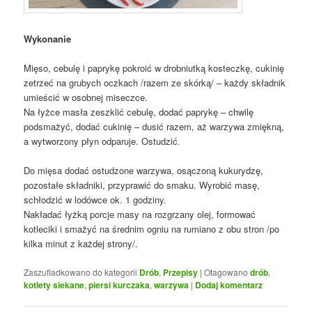
Wykonanie
Mięso, cebulę i paprykę pokroić w drobniutką kosteczkę, cukinię
zetrzeć na grubych oczkach /razem ze skórką/ – każdy składnik
umieścić w osobnej miseczce.
Na łyżce masła zeszklić cebulę, dodać paprykę – chwilę
podsmażyć, dodać cukinię – dusić razem, aż warzywa zmiękną,
a wytworzony płyn odparuje. Ostudzić.
Do mięsa dodać ostudzone warzywa, osączoną kukurydzę,
pozostałe składniki, przyprawić do smaku. Wyrobić masę,
schłodzić w lodówce ok. 1 godziny.
Nakładać łyżką porcje masy na rozgrzany olej, formować
kotleciki i smażyć na średnim ogniu na rumiano z obu stron /po
kilka minut z każdej strony/.
Zaszufladkowano do kategorii
Drób
,
Przepisy
|
Otagowano
drób
,
kotlety siekane
,
piersi kurczaka
,
warzywa
|
Dodaj komentarz