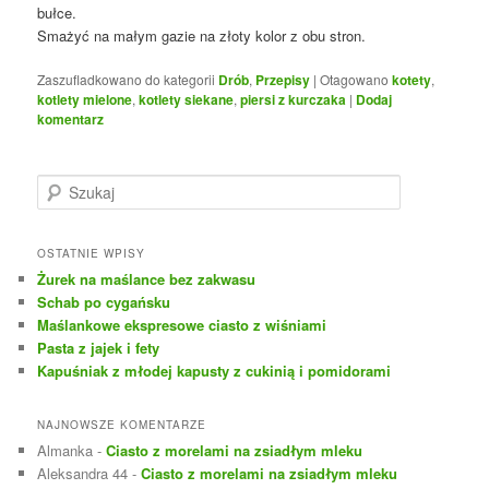
bułce.
Smażyć na małym gazie na złoty kolor z obu stron.
Zaszufladkowano do kategorii
Drób
,
Przepisy
|
Otagowano
kotety
,
kotlety mielone
,
kotlety siekane
,
piersi z kurczaka
|
Dodaj
komentarz
S
z
u
k
OSTATNIE WPISY
a
Żurek na maślance bez zakwasu
j
Schab po cygańsku
Maślankowe ekspresowe ciasto z wiśniami
Pasta z jajek i fety
Kapuśniak z młodej kapusty z cukinią i pomidorami
NAJNOWSZE KOMENTARZE
Almanka
-
Ciasto z morelami na zsiadłym mleku
Aleksandra 44
-
Ciasto z morelami na zsiadłym mleku