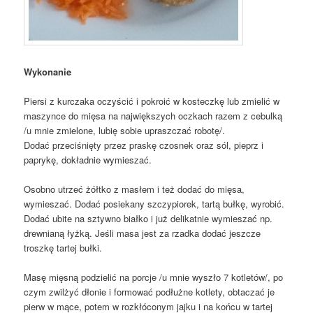
Wykonanie
Piersi z kurczaka oczyścić i pokroić w kosteczkę lub zmielić w
maszynce do mięsa na największych oczkach razem z cebulką
/u mnie zmielone, lubię sobie upraszczać robotę/.
Dodać przeciśnięty przez praskę czosnek oraz sól, pieprz i
paprykę, dokładnie wymieszać.
Osobno utrzeć żółtko z masłem i też dodać do mięsa,
wymieszać. Dodać posiekany szczypiorek, tartą bułkę, wyrobić.
Dodać ubite na sztywno białko i już delikatnie wymieszać np.
drewnianą łyżką. Jeśli masa jest za rzadka dodać jeszcze
troszkę tartej bułki.
Masę mięsną podzielić na porcje /u mnie wyszło 7 kotletów/, po
czym zwilżyć dłonie i formować podłużne kotlety, obtaczać je
pierw w mące, potem w rozkłóconym jajku i na końcu w tartej