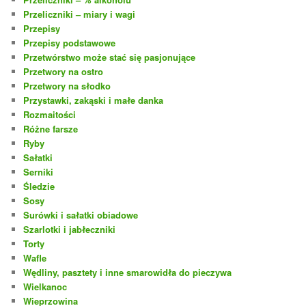
Przeliczniki – miary i wagi
Przepisy
Przepisy podstawowe
Przetwórstwo może stać się pasjonujące
Przetwory na ostro
Przetwory na słodko
Przystawki, zakąski i małe danka
Rozmaitości
Różne farsze
Ryby
Sałatki
Serniki
Śledzie
Sosy
Surówki i sałatki obiadowe
Szarlotki i jabłeczniki
Torty
Wafle
Wędliny, pasztety i inne smarowidła do pieczywa
Wielkanoc
Wieprzowina