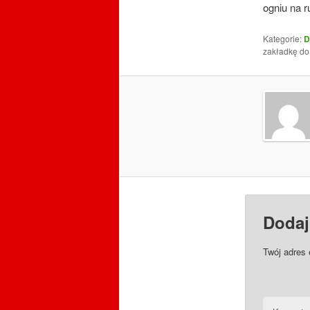
ogniu na r
Kategorie:
D
zakładkę d
Dodaj
Twój adres 