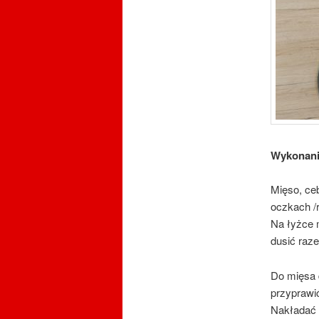
Wykonan
Mięso, ceb
oczkach /
Na łyżce 
dusić raz
Do mięsa 
przyprawi
Nakładać 