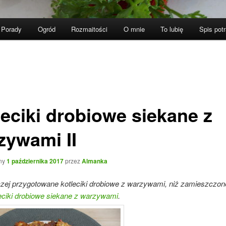
Porady
Ogród
Rozmaitości
O mnie
To lubię
Spis pot
leciki drobiowe siekane z
zywami II
ny
1 października 2017
przez
Almanka
czej przygotowane kotleciki drobiowe z warzywami, niż zamieszczon
eciki drobiowe siekane z warzywami
.