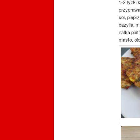
1-2 łyżki
przyprawa
sól, piepr
bazylia, 
natka piet
masło, ole