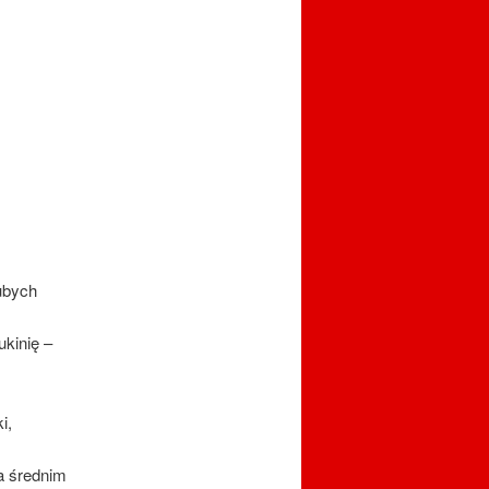
rubych
kinię –
i,
a średnim