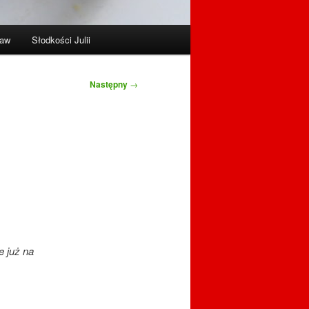
raw
Słodkości Julii
Następny
→
e już na