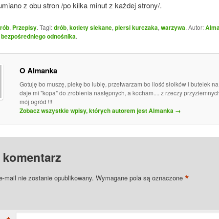
umiano z obu stron /po kilka minut z każdej strony/.
rób
,
Przepisy
. Tagi:
drób
,
kotlety siekane
,
piersi kurczaka
,
warzywa
. Autor:
Alm
o
bezpośredniego odnośnika
.
O Almanka
Gotuję bo muszę, piekę bo lubię, przetwarzam bo ilość słoików i butelek n
daje mi "kopa" do zrobienia następnych, a kocham.... z rzeczy przyziemny
mój ogród !!!
Zobacz wszystkie wpisy, których autorem jest Almanka
→
 komentarz
*
e-mail nie zostanie opublikowany.
Wymagane pola są oznaczone