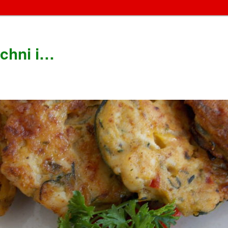
chni i…
!