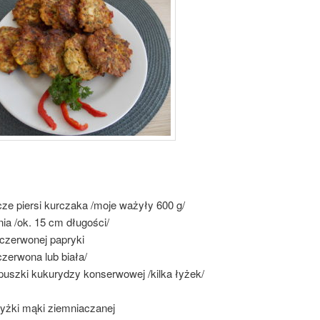
ze piersi kurczaka /moje ważyły 600 g/
ia /ok. 15 cm długości/
 czerwonej papryki
czerwona lub biała/
puszki kukurydzy konserwowej /kilka łyżek/
łyżki mąki ziemniaczanej