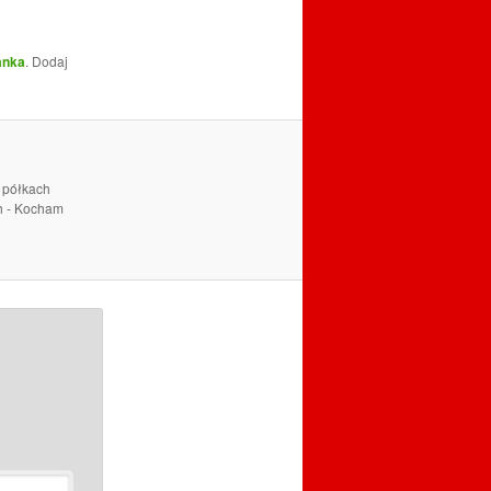
anka
. Dodaj
a półkach
ch - Kocham