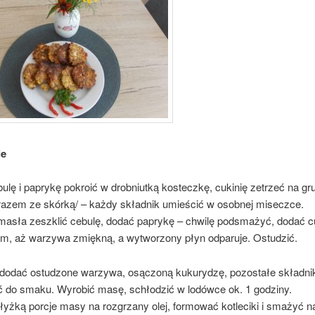
ie
ulę i paprykę pokroić w drobniutką kosteczkę, cukinię zetrzeć na g
razem ze skórką/ – każdy składnik umieścić w osobnej miseczce.
masła zeszklić cebulę, dodać paprykę – chwilę podsmażyć, dodać cu
em, aż warzywa zmiękną, a wytworzony płyn odparuje. Ostudzić.
dodać ostudzone warzywa, osączoną kukurydzę, pozostałe składnik
ć do smaku. Wyrobić masę, schłodzić w lodówce ok. 1 godziny.
łyżką porcje masy na rozgrzany olej, formować kotleciki i smażyć n