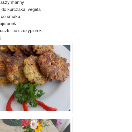
 kaszy manny
 do kurczaka, vegeta
z do smaku
majeranek
ruszki lub szczypiorek
j