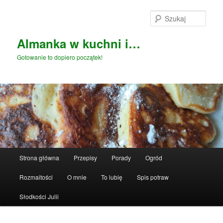
Przeskocz
do
Szuka
tekstu
Almanka w kuchni i…
Gotowanie to dopiero początek!
Główne
Strona główna
Przepisy
Porady
Ogród
menu
Rozmaitości
O mnie
To lubię
Spis potraw
Słodkości Julii