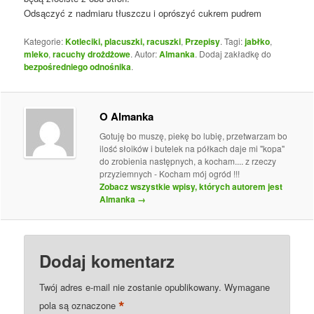
Odsączyć z nadmiaru tłuszczu i oprószyć cukrem pudrem
Kategorie:
Kotleciki, placuszki, racuszki
,
Przepisy
. Tagi:
jabłko
,
mleko
,
racuchy drożdżowe
. Autor:
Almanka
. Dodaj zakładkę do
bezpośredniego odnośnika
.
O Almanka
Gotuję bo muszę, piekę bo lubię, przetwarzam bo
ilość słoików i butelek na półkach daje mi "kopa"
do zrobienia następnych, a kocham.... z rzeczy
przyziemnych - Kocham mój ogród !!!
Zobacz wszystkie wpisy, których autorem jest
Almanka
→
Dodaj komentarz
Twój adres e-mail nie zostanie opublikowany.
Wymagane
*
pola są oznaczone