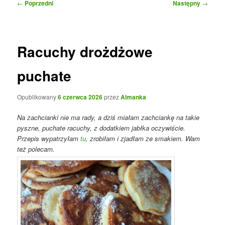
Nawigacja
←
Poprzedni
Następny
→
wpisu
Racuchy drożdżowe
puchate
Opublikowany
6 czerwca 2026
przez
Almanka
Na zachcianki nie ma rady, a dziś miałam zachciankę na takie
pyszne, puchate racuchy, z dodatkiem jabłka oczywiście.
Przepis wypatrzyłam
tu
, zrobiłam i zjadłam ze smakiem. Wam
też polecam.