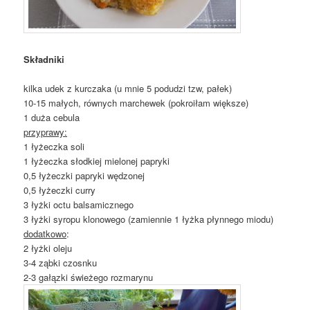
Składniki
kilka udek z kurczaka (u mnie 5 podudzi tzw, pałek)
10-15 małych, równych marchewek (pokroiłam większe)
1 duża cebula
przyprawy:
1 łyżeczka soli
1 łyżeczka słodkiej mielonej papryki
0,5 łyżeczki papryki wędzonej
0,5 łyżeczki curry
3 łyżki octu balsamicznego
3 łyżki syropu klonowego (zamiennie 1 łyżka płynnego miodu)
dodatkowo
:
2 łyżki oleju
3-4 ząbki czosnku
2-3 gałązki świeżego rozmarynu