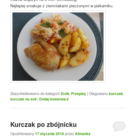
Najlepiej smakuje z ziemniakami pieczonymi w piekarniku.
Zaszufladkowano do kategorii
Drób
,
Przepisy
|
Otagowano
kurczak
,
kurczak na soli
|
Dodaj komentarz
Kurczak po zbójnicku
Opublikowany
17 stycznia 2016
przez
Almanka