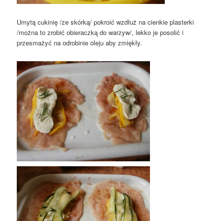
Umytą cukinię /ze skórką/ pokroić wzdłuż na cienkie plasterki
/można to zrobić obieraczką do warzyw/, lekko je posolić i
przesmażyć na odrobinie oleju aby zmiękły.