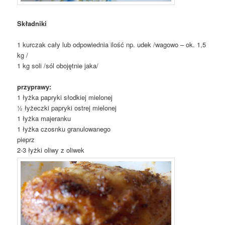
Składniki
1 kurczak cały lub odpowiednia ilość np. udek /wagowo – ok. 1,5
kg /
1 kg soli /sól obojętnie jaka/
przyprawy:
1 łyżka papryki słodkiej mielonej
½ łyżeczki papryki ostrej mielonej
1 łyżka majeranku
1 łyżka czosnku granulowanego
pieprz
2-3 łyżki oliwy z oliwek