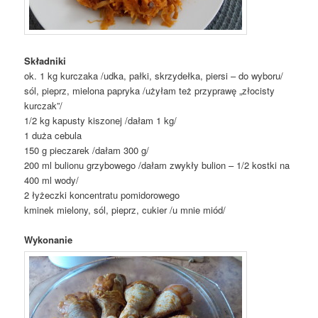
Składniki
ok. 1 kg kurczaka /udka, pałki, skrzydełka, piersi – do wyboru/
sól, pieprz, mielona papryka /użyłam też przyprawę „złocisty
kurczak”/
1/2 kg kapusty kiszonej /dałam 1 kg/
1 duża cebula
150 g pieczarek /dałam 300 g/
200 ml bulionu grzybowego /dałam zwykły bulion – 1/2 kostki na
400 ml wody/
2 łyżeczki koncentratu pomidorowego
kminek mielony, sól, pieprz, cukier /u mnie miód/
Wykonanie