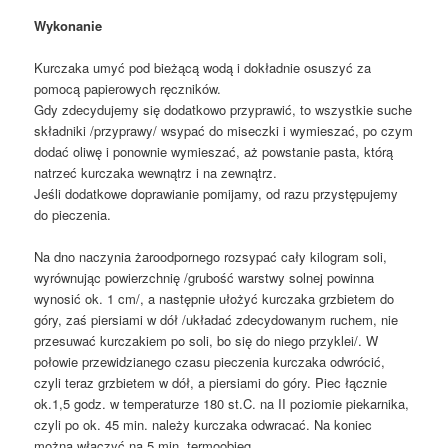
Wykonanie
Kurczaka umyć pod bieżącą wodą i dokładnie osuszyć za
pomocą papierowych ręczników.
Gdy zdecydujemy się dodatkowo przyprawić, to wszystkie suche
składniki /przyprawy/ wsypać do miseczki i wymieszać, po czym
dodać oliwę i ponownie wymieszać, aż powstanie pasta, którą
natrzeć kurczaka wewnątrz i na zewnątrz.
Jeśli dodatkowe doprawianie pomijamy, od razu przystępujemy
do pieczenia.
Na dno naczynia żaroodpornego rozsypać cały kilogram soli,
wyrównując powierzchnię /grubość warstwy solnej powinna
wynosić ok. 1 cm/, a następnie ułożyć kurczaka grzbietem do
góry, zaś piersiami w dół /układać zdecydowanym ruchem, nie
przesuwać kurczakiem po soli, bo się do niego przyklei/. W
połowie przewidzianego czasu pieczenia kurczaka odwrócić,
czyli teraz grzbietem w dół, a piersiami do góry. Piec łącznie
ok.1,5 godz. w temperaturze 180 st.C. na II poziomie piekarnika,
czyli po ok. 45 min. należy kurczaka odwracać. Na koniec
można włączyć na 5 min. termoobieg.