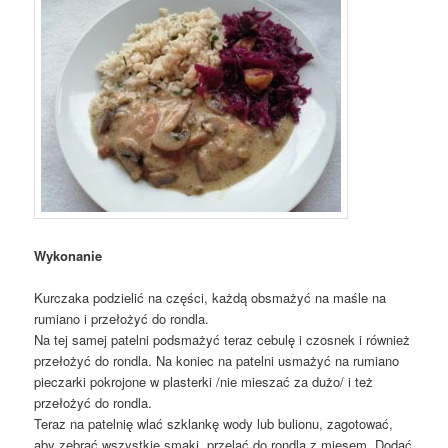
Wykonanie
Kurczaka podzielić na części, każdą obsmażyć na maśle na
rumiano i przełożyć do rondla.
Na tej samej patelni podsmażyć teraz cebulę i czosnek i również
przełożyć do rondla. Na koniec na patelni usmażyć na rumiano
pieczarki pokrojone w plasterki /nie mieszać za dużo/ i też
przełożyć do rondla.
Teraz na patelnię wlać szklankę wody lub bulionu, zagotować,
aby zebrać wszystkie smaki, przelać do rondla z mięsem. Dodać