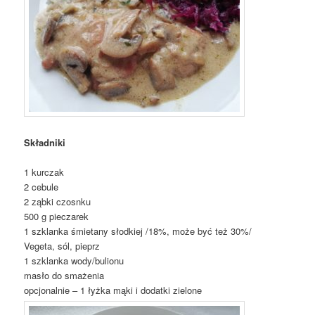
Składniki
1 kurczak
2 cebule
2 ząbki czosnku
500 g pieczarek
1 szklanka śmietany słodkiej /18%, może być też 30%/
Vegeta, sól, pieprz
1 szklanka wody/bulionu
masło do smażenia
opcjonalnie – 1 łyżka mąki i dodatki zielone