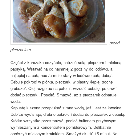
przed
pieczeniem
Części z kurczaka oczyścić, natrzeć solą, pieprzem i mieloną
papryką. Wstawić na co najmniej 2 godziny do lodówki, a
najlepiej na całą noc /u mnie stały w lodówce całą dobę/.
Cebulę pokroić w piórka, pieczarki w plastry /lepiej trochę
grubsze/. Olej rozgrzać na patelni, wrzucić cebulę, po chwili
dodać pieczarki. Posolić. Smażyć, aż z pieczarek odparuje
woda.
Kapustę kiszoną przepłukać zimną wodą, jeśli jest za kwaśna.
Dobrze wycisnąć, drobno pokroić i dodać do pieczarek z cebulą.
Krótko wszystko przesmażyć, podlać bulionem grzybowym
wymieszanym z koncentratem pomidorowym. Delikatnie
oprószyć mielonym kminkiem. Smażyć ok. 10-15 minut. Na