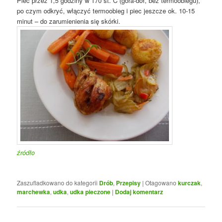
Piec przez 1,5 godziny w 170 st. C (góra-dół, bez termoobiegu),
po czym odkryć, włączyć termoobieg i piec jeszcze ok. 10-15
minut – do zarumienienia się skórki.
źródło
Zaszufladkowano do kategorii
Drób
,
Przepisy
|
Otagowano
kurczak
,
marchewka
,
udka
,
udka pieczone
|
Dodaj komentarz