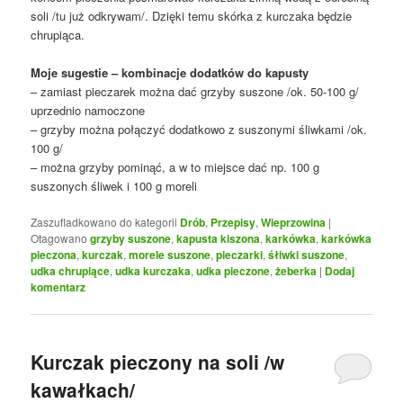
soli /tu już odkrywam/. Dzięki temu skórka z kurczaka będzie
chrupiąca.
Moje sugestie – kombinacje dodatków do kapusty
– zamiast pieczarek można dać grzyby suszone /ok. 50-100 g/
uprzednio namoczone
– grzyby można połączyć dodatkowo z suszonymi śliwkami /ok.
100 g/
– można grzyby pominąć, a w to miejsce dać np. 100 g
suszonych śliwek i 100 g moreli
Zaszufladkowano do kategorii
Drób
,
Przepisy
,
Wieprzowina
|
Otagowano
grzyby suszone
,
kapusta kiszona
,
karkówka
,
karkówka
pieczona
,
kurczak
,
morele suszone
,
pieczarki
,
śłiwki suszone
,
udka chrupiące
,
udka kurczaka
,
udka pieczone
,
żeberka
|
Dodaj
komentarz
Kurczak pieczony na soli /w
kawałkach/