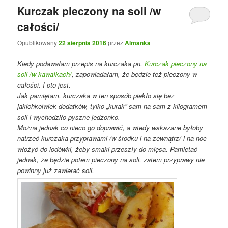
Kurczak pieczony na soli /w
całości/
Opublikowany
22 sierpnia 2016
przez
Almanka
Kiedy podawałam przepis na kurczaka pn.
Kurczak pieczony na
soli /w kawałkach/
, zapowiadałam, że będzie też pieczony w
całości. I oto jest.
Jak pamiętam, kurczaka w ten sposób piekło się bez
jakichkolwiek dodatków, tylko „kurak” sam na sam z kilogramem
soli i wychodziło pyszne jedzonko.
Można jednak co nieco go doprawić, a wtedy wskazane byłoby
natrzeć kurczaka przyprawami /w środku i na zewnątrz/ i na noc
włożyć do lodówki, żeby smaki przeszły do mięsa. Pamiętać
jednak, że będzie potem pieczony na soli, zatem przyprawy nie
powinny już zawierać soli.