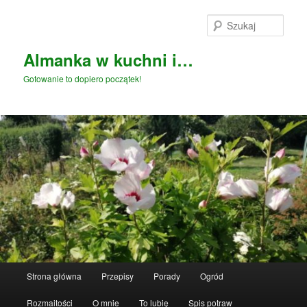
Przeskocz
Przeskocz
do
do
Szuka
tekstu
widgetów
Almanka w kuchni i…
Gotowanie to dopiero początek!
Główne
Strona główna
Przepisy
Porady
Ogród
menu
Rozmaitości
O mnie
To lubię
Spis potraw