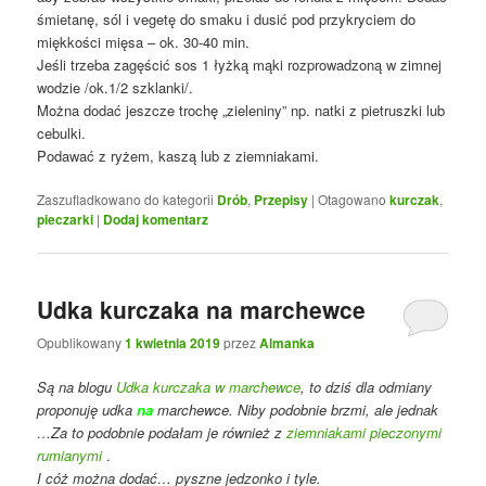
śmietanę, sól i vegetę do smaku i dusić pod przykryciem do
miękkości mięsa – ok. 30-40 min.
Jeśli trzeba zagęścić sos 1 łyżką mąki rozprowadzoną w zimnej
wodzie /ok.1/2 szklanki/.
Można dodać jeszcze trochę „zieleniny” np. natki z pietruszki lub
cebulki.
Podawać z ryżem, kaszą lub z ziemniakami.
Zaszufladkowano do kategorii
Drób
,
Przepisy
|
Otagowano
kurczak
,
pieczarki
|
Dodaj komentarz
Udka kurczaka na marchewce
Opublikowany
1 kwietnia 2019
przez
Almanka
Są na blogu
Udka kurczaka w marchewce
, to dziś dla odmiany
proponuję udka
na
marchewce. Niby podobnie brzmi, ale jednak
…Za to podobnie podałam je również z
ziemniakami pieczonymi
rumianymi
.
I cóż można dodać… pyszne jedzonko i tyle.