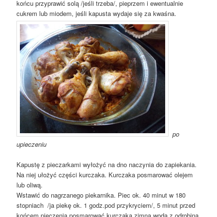
końcu przyprawić solą /jeśli trzeba/, pieprzem i ewentualnie
cukrem lub miodem, jeśli kapusta wydaje się za kwaśna.
po
upieczeniu
Kapustę z pieczarkami wyłożyć na dno naczynia do zapiekania.
Na niej ułożyć części kurczaka. Kurczaka posmarować olejem
lub oliwą.
Wstawić do nagrzanego piekarnika. Piec ok. 40 minut w 180
stopniach /ja piekę ok. 1 godz.pod przykryciem/, 5 minut przed
końcem pieczenia posmarować kurczaka zimną wodą z odrobiną