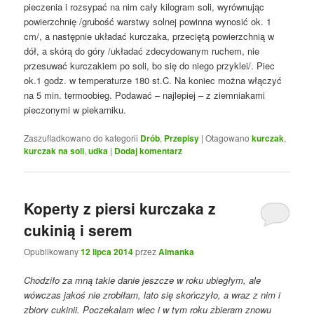
pieczenia i rozsypać na nim cały kilogram soli, wyrównując
powierzchnię /grubość warstwy solnej powinna wynosić ok. 1
cm/, a następnie układać kurczaka, przeciętą powierzchnią w
dół, a skórą do góry /układać zdecydowanym ruchem, nie
przesuwać kurczakiem po soli, bo się do niego przyklei/. Piec
ok.1 godz. w temperaturze 180 st.C. Na koniec można włączyć
na 5 min. termoobieg. Podawać – najlepiej – z ziemniakami
pieczonymi w piekarniku.
Zaszufladkowano do kategorii
Drób
,
Przepisy
|
Otagowano
kurczak
,
kurczak na soli
,
udka
|
Dodaj komentarz
Koperty z piersi kurczaka z
cukinią i serem
Opublikowany
12 lipca 2014
przez
Almanka
Chodziło za mną takie danie jeszcze w roku ubiegłym, ale
wówczas jakoś nie zrobiłam, lato się skończyło, a wraz z nim i
zbiory cukinii. Poczekałam więc i w tym roku zbieram znowu