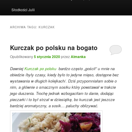
Słodkości Julii
ARCHIWA TAGU:
KURCZAK
Kurczak po polsku na bogato
Opublikowany
5 stycznia 2020
przez
Almanka
Dawniej
Kurczak po polsku
bardzo często „gościł” u mnie na
obiedzie /były czasy, kiedy było to jedyne mięso, dostępne bez
wystawania w długich kolejkach/. Dziś przypomniałam sobie o
nim, a głównie o smacznym sosiku który powstawał w trakcie
jego duszenia. Trochę jednak wzbogaciłam to danie, dodając
pieczarki i to był strzał w dziesiątkę, bo kurczak jest jeszcze
bardziej aromatyczny, a sosik… paluchy oblizywać.