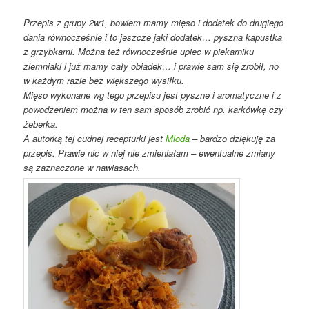
Przepis z grupy 2w1, bowiem mamy mięso i dodatek do drugiego
dania równocześnie i to jeszcze jaki dodatek… pyszna kapustka
z grzybkami. Można też równocześnie upiec w piekarniku
ziemniaki i już mamy cały obiadek… i prawie sam się zrobił, no
w każdym razie bez większego wysiłku.
Mięso wykonane wg tego przepisu jest pyszne i aromatyczne i z
powodzeniem można w ten sam sposób zrobić np. karkówkę czy
żeberka.
A autorką tej cudnej recepturki jest
Mloda
– bardzo dziękuję za
przepis. Prawie nic w niej nie zmieniałam – ewentualne zmiany
są zaznaczone w nawiasach.