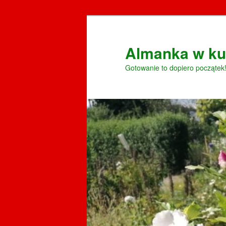
Przeskocz
Przeskocz
do
do
tekstu
widgetów
Almanka w ku
Gotowanie to dopiero początek