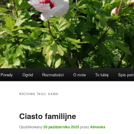
Porady
Ogród
Rozmaitości
O mnie
To lubię
Spis pot
ARCHIWA TAGU:
KAWA
Ciasto familijne
Opublikowany
20 października 2025
przez
Almanka