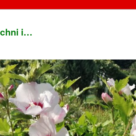
chni i…
!