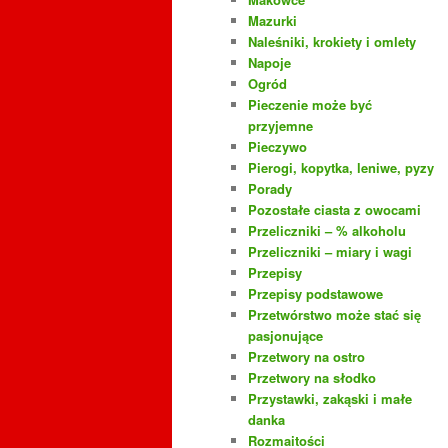
Mazurki
Naleśniki, krokiety i omlety
Napoje
Ogród
Pieczenie może być
przyjemne
Pieczywo
Pierogi, kopytka, leniwe, pyzy
Porady
Pozostałe ciasta z owocami
Przeliczniki – % alkoholu
Przeliczniki – miary i wagi
Przepisy
Przepisy podstawowe
Przetwórstwo może stać się
pasjonujące
Przetwory na ostro
Przetwory na słodko
Przystawki, zakąski i małe
danka
Rozmaitości