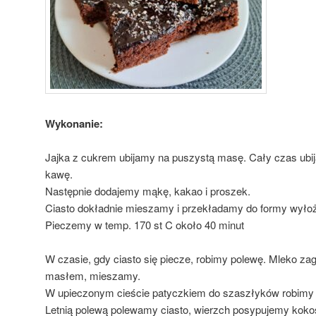
Wykonanie:
Jajka z cukrem ubijamy na puszystą masę. Cały czas ubij
kawę.
Następnie dodajemy mąkę, kakao i proszek.
Ciasto dokładnie mieszamy i przekładamy do formy wyłoż
Pieczemy w temp. 170 st C około 40 minut
W czasie, gdy ciasto się piecze, robimy polewę. Mleko z
masłem, mieszamy.
W upieczonym cieście patyczkiem do szaszłyków robimy ot
Letnią polewą polewamy ciasto, wierzch posypujemy koko