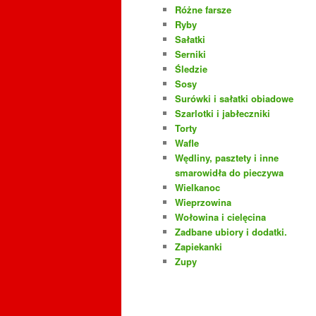
Różne farsze
Ryby
Sałatki
Serniki
Śledzie
Sosy
Surówki i sałatki obiadowe
Szarlotki i jabłeczniki
Torty
Wafle
Wędliny, pasztety i inne
smarowidła do pieczywa
Wielkanoc
Wieprzowina
Wołowina i cielęcina
Zadbane ubiory i dodatki.
Zapiekanki
Zupy