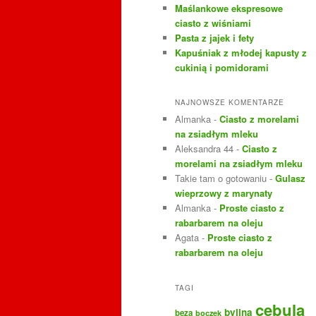
Maślankowe ekspresowe
ciasto z wiśniami
Pasta z jajek i fety
Kapuśniak z młodej kapusty z
cukinią i pomidorami
NAJNOWSZE KOMENTARZE
Almanka
-
Ciasto z morelami
na zsiadłym mleku
Aleksandra 44
-
Ciasto z
morelami na zsiadłym mleku
Takie tam o gotowaniu
-
Gulasz
wieprzowy z marynaty
Almanka
-
Proste ciasto z
rabarbarem na oleju
Agata
-
Proste ciasto z
rabarbarem na oleju
TAGI
cebula
bylina
beza
boczek