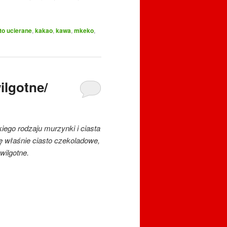
to ucierane
,
kakao
,
kawa
,
mkeko
,
ilgotne/
kiego rodzaju murzynki i ciasta
ę właśnie ciasto czekoladowe,
wilgotne.