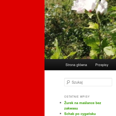
Główne
Strona główna
Przepisy
menu
S
z
u
k
OSTATNIE WPISY
a
Żurek na maślance bez
j
zakwasu
Schab po cygańsku