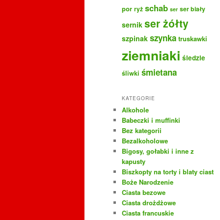
schab
por
ryż
ser biały
ser
ser żółty
sernik
szynka
szpinak
truskawki
ziemniaki
śledzie
śmietana
śliwki
KATEGORIE
Alkohole
Babeczki i muffinki
Bez kategorii
Bezalkoholowe
Bigosy, gołabki i inne z
kapusty
Biszkopty na torty i blaty ciast
Boże Narodzenie
Ciasta bezowe
Ciasta drożdżowe
Ciasta francuskie