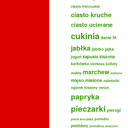
ciasto francuskie
ciasto kruche
ciasto ucierane
cukinia
danie fit
jabłka
jabłko
jajka
kapusta kiszona
jogurt
karkówka
kotlety
kiełbasa
marchew
maliny
mielone
mięso mielone
naleśniki
ogórek kiszony
owoce
papryka
pieczarki
pierogi
pomidor
piersi kurczaka
pomidory
pomidory suszone