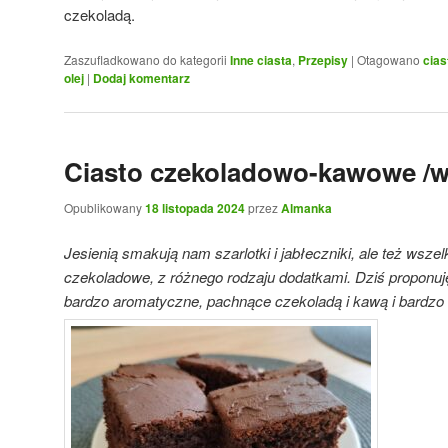
czekoladą.
Zaszufladkowano do kategorii
Inne ciasta
,
Przepisy
|
Otagowano
cias
olej
|
Dodaj komentarz
Ciasto czekoladowo-kawowe /w
Opublikowany
18 listopada 2024
przez
Almanka
Jesienią smakują nam szarlotki i jabłeczniki, ale też wszel
czekoladowe, z różnego rodzaju dodatkami. Dziś proponuj
bardzo aromatyczne, pachnące czekoladą i kawą i bardzo 