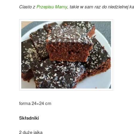
Ciasto z
Przepisu Mamy
, takie w sam raz do niedzielnej k
forma 24×24 cm
Składniki
2 duże jajka