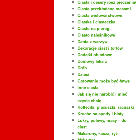
Ciasta i desery /bez pieczenia/
Ciasta przekładane masami
Ciasta wielowarstwowe
Ciastka i ciasteczka
Ciasto na pierogi
Ciasto naleśnikowe
Dania z warzyw
Dekoracje ciast i tortów
Dodatki obiadowe
Domowy lekarz
Drób
Dzieci
Gotowanie może być łatwe
Inne ciasta
Jak się nie narobić i mieć
czystą chatę
Kotleciki, placuszki, racuszki
Kruche na spody i blaty
Lukry, polewy, masy – do
ciast
Makarony, kasza, ryż
Makowce