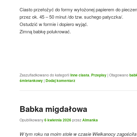
Ciasto przełożyć do formy wyłożonej papierem do pieczeni
przez ok. 45 – 50 minut /do tzw. suchego patyczka/.
Ostudzić w formie i dopiero wyjąć.
Zimną babkę polukrować.
Zaszufladkowano do kategorii
Inne ciasta
,
Przepisy
|
Otagowano
bab
śmietankowy
|
Dodaj komentarz
Babka migdałowa
Opublikowany
6 kwietnia 2026
przez
Almanka
W tym roku na moim stole w czasie Wielkanocy zagościł