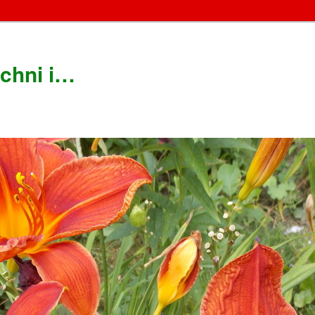
chni i…
!