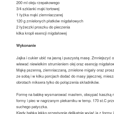
200 ml oleju rzepakowego
3/4 szklanki mąki tortowej
1 łyżka mąki ziemniaczanej
120 g zmielonych płatków migdałowych
2 łyżeczki proszku do pieczenia
kilka kropli esencji migdałowej
Wykonanie
Jajka i cukier ubić na jasną i puszystą masę. Zmniejszyć o
wlewać niewielkim strumieniem olej oraz esencję migdało
Mąkę pszenną, ziemniaczaną, zmielone migały oraz pros
ze sobą i w kilku porcjach dodać do masy jajecznej, miesza
obrotach miksera tylko do połączenia składników.
Formę na babkę wysmarować masłem, obsypać kaszką m
formy i piec w nagrzanym piekarniku w temp. 170 st.C prz
suchego patyczka.
Kiedy babka lekko przestygnie delikatnie wyjąć ją z formy