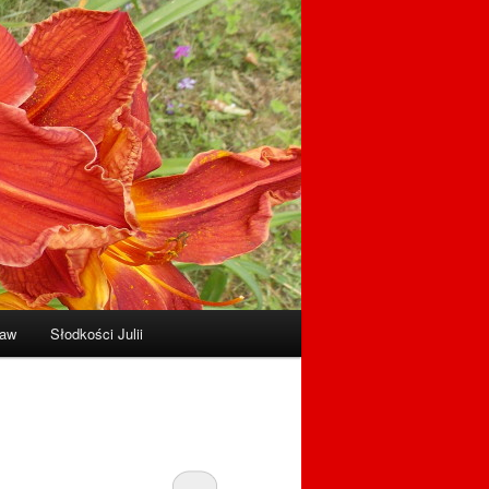
raw
Słodkości Julii