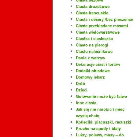
Ciasta drożdżowe
Ciasta francuskie
Ciasta i desery /bez pieczenia/
Ciasta przekładane masami
Ciasta wielowarstwowe
Ciastka i ciasteczka
Ciasto na pierogi
Ciasto naleśnikowe
Dania z warzyw
Dekoracje ciast i tortów
Dodatki obiadowe
Domowy lekarz
Drób
Dzieci
Gotowanie może być łatwe
Inne ciasta
Jak się nie narobić i mieć
czystą chatę
Kotleciki, placuszki, racuszki
Kruche na spody i blaty
Lukry, polewy, masy – do