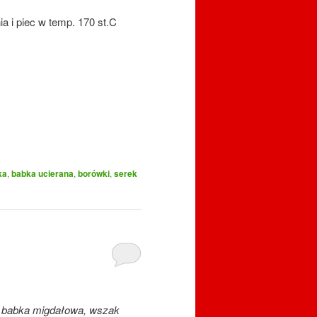
a i piec w temp. 170 st.C
ka
,
babka ucierana
,
borówki
,
serek
a babka migdałowa, wszak