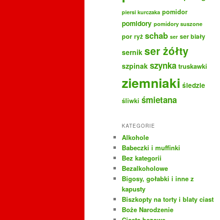
pomidor
piersi kurczaka
pomidory
pomidory suszone
schab
por
ryż
ser biały
ser
ser żółty
sernik
szynka
szpinak
truskawki
ziemniaki
śledzie
śmietana
śliwki
KATEGORIE
Alkohole
Babeczki i muffinki
Bez kategorii
Bezalkoholowe
Bigosy, gołabki i inne z
kapusty
Biszkopty na torty i blaty ciast
Boże Narodzenie
Ciasta bezowe