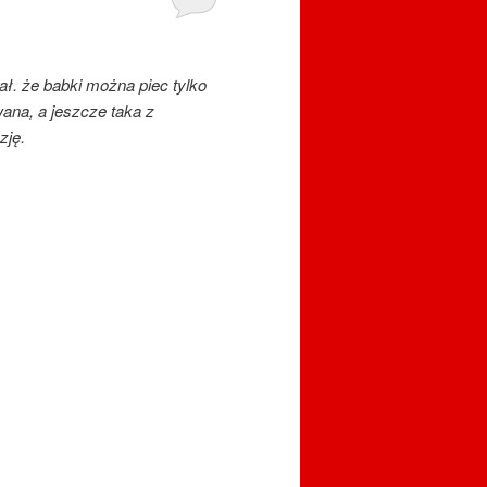
ł. że babki można piec tylko
na, a jeszcze taka z
zję.