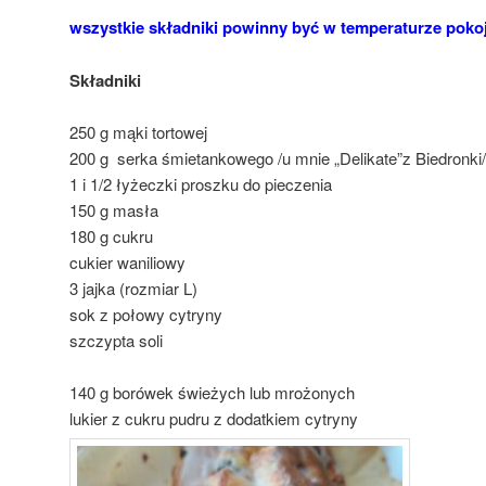
wszystkie składniki powinny być w temperaturze poko
Składniki
250 g mąki tortowej
200 g serka śmietankowego /u mnie „Delikate”z Biedronki/
1 i 1/2 łyżeczki proszku do pieczenia
150 g masła
180 g cukru
cukier waniliowy
3 jajka (rozmiar L)
sok z połowy cytryny
szczypta soli
140 g borówek świeżych lub mrożonych
lukier z cukru pudru z dodatkiem cytryny