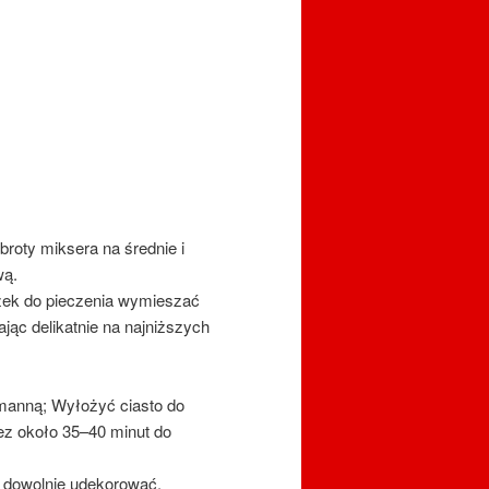
broty miksera na średnie i
wą.
zek do pieczenia wymieszać
jąc delikatnie na najniższych
anną; Wyłożyć ciasto do
ez około 35–40 minut do
 i dowolnie udekorować.