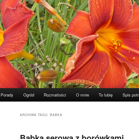
Porady
Ogród
Rozmaitości
O mnie
To lubię
Spis pot
ARCHIWA TAGU:
BABKA
Babka serowa z borówkami