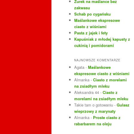
Żurek na maślance bez
j
zakwasu
Schab po cygańsku
Maślankowe ekspresowe
ciasto z wiśniami
Pasta z jajek i fety
Kapuśniak z młodej kapusty z
cukinią i pomidorami
NAJNOWSZE KOMENTARZE
Agata
-
Maślankowe
ekspresowe ciasto z wiśniami
Almanka
-
Ciasto z morelami
na zsiadłym mleku
Aleksandra 44
-
Ciasto z
morelami na zsiadłym mleku
Takie tam o gotowaniu
-
Gulasz
wieprzowy z marynaty
Almanka
-
Proste ciasto z
rabarbarem na oleju