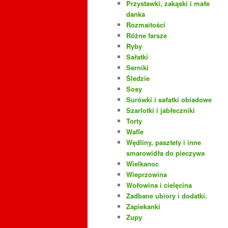
Przystawki, zakąski i małe
danka
Rozmaitości
Różne farsze
Ryby
Sałatki
Serniki
Śledzie
Sosy
Surówki i sałatki obiadowe
Szarlotki i jabłeczniki
Torty
Wafle
Wędliny, pasztety i inne
smarowidła do pieczywa
Wielkanoc
Wieprzowina
Wołowina i cielęcina
Zadbane ubiory i dodatki.
Zapiekanki
Zupy