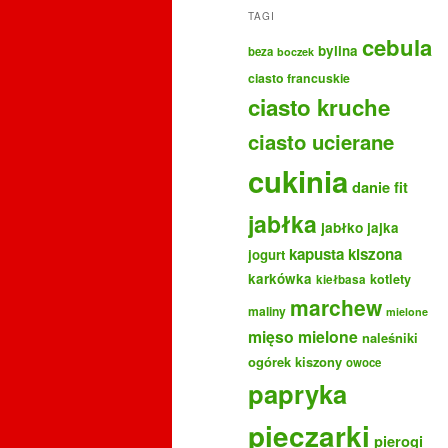
TAGI
cebula
bylina
beza
boczek
ciasto francuskie
ciasto kruche
ciasto ucierane
cukinia
danie fit
jabłka
jabłko
jajka
kapusta kiszona
jogurt
karkówka
kotlety
kiełbasa
marchew
maliny
mielone
mięso mielone
naleśniki
ogórek kiszony
owoce
papryka
pieczarki
pierogi