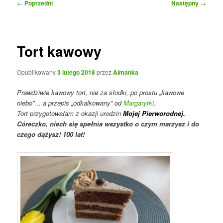
Nawigacja
←
Poprzedni
Następny
→
wpisu
Tort kawowy
Opublikowany
3 lutego 2018
przez
Almanka
Prawdziwie kawowy tort, nie za słodki, po prostu „kawowe
niebo”… a przepis „odkalkowany” od
Margarytki
.
Tort przygotowałam z okazji urodzin
Mojej Pierworodnej.
Córeczko, niech się spełnia wszystko o czym marzysz i do
czego dążysz! 100 lat!