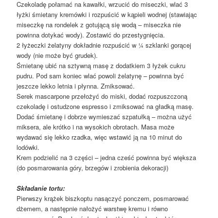
Czekoladę połamać na kawałki, wrzucić do miseczki, wlać 3
łyżki śmietany kremówki i rozpuścić w kąpieli wodnej (stawiając
miseczkę na rondelek z gotującą się wodą – miseczka nie
powinna dotykać wody). Zostawić do przestygnięcia.
2 łyżeczki żelatyny dokładnie rozpuścić w ¼ szklanki gorącej
wody (nie może być grudek).
Śmietanę ubić na sztywną masę z dodatkiem 3 łyżek cukru
pudru. Pod sam koniec wlać powoli żelatynę – powinna być
jeszcze lekko letnia i płynna. Zmiksować.
Serek mascarpone przełożyć do miski, dodać rozpuszczoną
czekoladę i ostudzone espresso i zmiksować na gładką masę.
Dodać śmietanę i dobrze wymieszać szpatułką – można użyć
miksera, ale krótko i na wysokich obrotach. Masa może
wydawać się lekko rzadka, więc wstawić ją na 10 minut do
lodówki.
Krem podzielić na 3 części – jedna cześć powinna być większa
(do posmarowania góry, brzegów i zrobienia dekoracji)
Składanie tortu:
Pierwszy krążek biszkoptu nasączyć ponczem, posmarować
dżemem, a następnie nałożyć warstwę kremu i równo