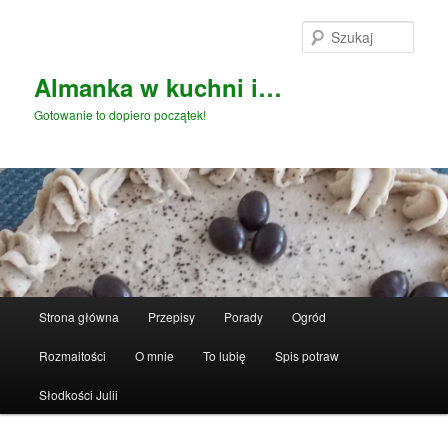
Przeskocz
do
Szuka
tekstu
Almanka w kuchni i…
Gotowanie to dopiero początek!
Główne
Strona główna
Przepisy
Porady
Ogród
menu
Rozmaitości
O mnie
To lubię
Spis potraw
Słodkości Julii