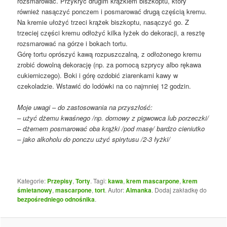
rozsmarować. Przykryć drugim krążkiem biszkoptu, który
również nasączyć ponczem i posmarować drugą częścią kremu.
Na kremie ułożyć trzeci krążek biszkoptu, nasączyć go. Z
trzeciej części kremu odłożyć kilka łyżek do dekoracji, a resztę
rozsmarować na górze i bokach tortu.
Górę tortu oprószyć kawą rozpuszczalną, z odłożonego kremu
zrobić dowolną dekorację (np. za pomocą szprycy albo rękawa
cukierniczego). Boki i górę ozdobić ziarenkami kawy w
czekoladzie. Wstawić do lodówki na co najmniej 12 godzin.
Moje uwagi – do zastosowania na przyszłość:
– użyć dżemu kwaśnego /np. domowy z pigwowca lub porzeczki/
– dżemem posmarować oba krążki /pod masę/ bardzo cieniutko
– jako alkoholu do ponczu użyć spirytusu /2-3 łyżki/
Kategorie:
Przepisy
,
Torty
. Tagi:
kawa
,
krem mascarpone
,
krem
śmietanowy
,
mascarpone
,
tort
. Autor:
Almanka
. Dodaj zakładkę do
bezpośredniego odnośnika
.