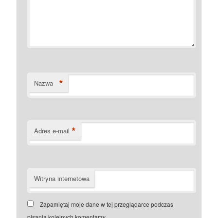
*
Nazwa
*
Adres e-mail
Witryna internetowa
Zapamiętaj moje dane w tej przeglądarce podczas
pisania kolejnych komentarzy.