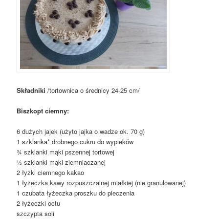
Składniki
/tortownica o średnicy 24-25 cm/
Biszkopt ciemny:
6 dużych jajek (użyto jajka o wadze ok. 70 g)
1 szklanka* drobnego cukru do wypieków
¾ szklanki mąki pszennej tortowej
½ szklanki mąki ziemniaczanej
2 łyżki ciemnego kakao
1 łyżeczka kawy rozpuszczalnej miałkiej (nie granulowanej)
1 czubata łyżeczka proszku do pieczenia
2 łyżeczki octu
szczypta soli