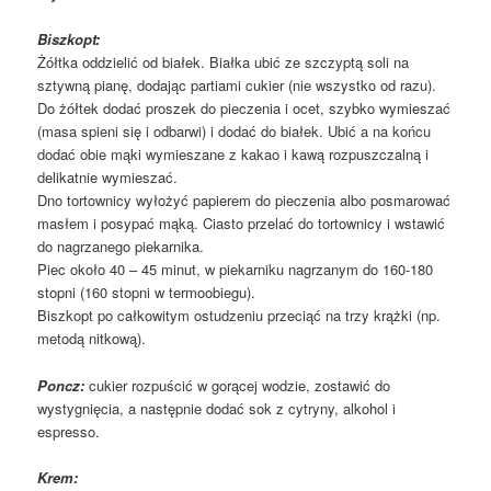
Biszkopt:
Żółtka oddzielić od białek. Białka ubić ze szczyptą soli na
sztywną pianę, dodając partiami cukier (nie wszystko od razu).
Do żółtek dodać proszek do pieczenia i ocet, szybko wymieszać
(masa spieni się i odbarwi) i dodać do białek. Ubić a na końcu
dodać obie mąki wymieszane z kakao i kawą rozpuszczalną i
delikatnie wymieszać.
Dno tortownicy wyłożyć papierem do pieczenia albo posmarować
masłem i posypać mąką. Ciasto przelać do tortownicy i wstawić
do nagrzanego piekarnika.
Piec około 40 – 45 minut, w piekarniku nagrzanym do 160-180
stopni (160 stopni w termoobiegu).
Biszkopt po całkowitym ostudzeniu przeciąć na trzy krążki (np.
metodą nitkową).
Poncz:
cukier rozpuścić w gorącej wodzie, zostawić do
wystygnięcia, a następnie dodać sok z cytryny, alkohol i
espresso.
Krem: