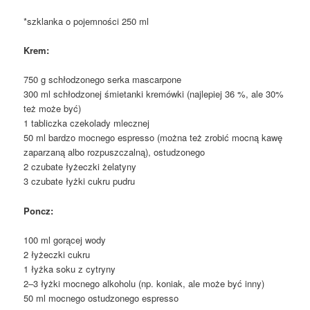
*szklanka o pojemności 250 ml
Krem:
750 g schłodzonego serka mascarpone
300 ml schłodzonej śmietanki kremówki (najlepiej 36 %, ale 30%
też może być)
1 tabliczka czekolady mlecznej
50 ml bardzo mocnego espresso (można też zrobić mocną kawę
zaparzaną albo rozpuszczalną), ostudzonego
2 czubate łyżeczki żelatyny
3 czubate łyżki cukru pudru
Poncz:
100 ml gorącej wody
2 łyżeczki cukru
1 łyżka soku z cytryny
2–3 łyżki mocnego alkoholu (np. koniak, ale może być inny)
50 ml mocnego ostudzonego espresso