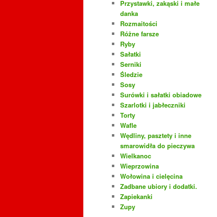
Przystawki, zakąski i małe
danka
Rozmaitości
Różne farsze
Ryby
Sałatki
Serniki
Śledzie
Sosy
Surówki i sałatki obiadowe
Szarlotki i jabłeczniki
Torty
Wafle
Wędliny, pasztety i inne
smarowidła do pieczywa
Wielkanoc
Wieprzowina
Wołowina i cielęcina
Zadbane ubiory i dodatki.
Zapiekanki
Zupy