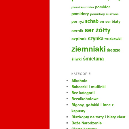
pomidor
piersi kurczaka
pomidory
pomidory suszone
schab
por
ryż
ser biały
ser
ser żółty
sernik
szynka
szpinak
truskawki
ziemniaki
śledzie
śmietana
śliwki
KATEGORIE
Alkohole
Babeczki i muffinki
Bez kategorii
Bezalkoholowe
Bigosy, gołabki i inne z
kapusty
Biszkopty na torty i blaty ciast
Boże Narodzenie
Ciasta bezowe