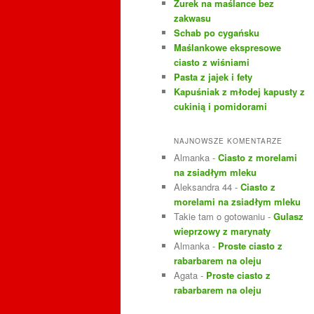
Żurek na maślance bez
j
zakwasu
Schab po cygańsku
Maślankowe ekspresowe
ciasto z wiśniami
Pasta z jajek i fety
Kapuśniak z młodej kapusty z
cukinią i pomidorami
NAJNOWSZE KOMENTARZE
Almanka
-
Ciasto z morelami
na zsiadłym mleku
Aleksandra 44
-
Ciasto z
morelami na zsiadłym mleku
Takie tam o gotowaniu
-
Gulasz
wieprzowy z marynaty
Almanka
-
Proste ciasto z
rabarbarem na oleju
Agata
-
Proste ciasto z
rabarbarem na oleju