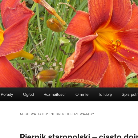
Porady
Ogród
Rozmaitości
O mnie
To lubię
Spis pot
ARCHIWA TAGU:
PIERNIK DOJRZEWAJĄCY
Piernik staropolski – ciasto do