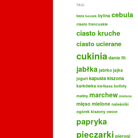
TAGI
cebula
bylina
beza
boczek
ciasto francuskie
ciasto kruche
ciasto ucierane
cukinia
danie fit
jabłka
jabłko
jajka
kapusta kiszona
jogurt
karkówka
kotlety
kiełbasa
marchew
maliny
mielone
mięso mielone
naleśniki
ogórek kiszony
owoce
papryka
pieczarki
pierogi