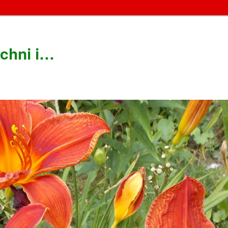
chni i…
!