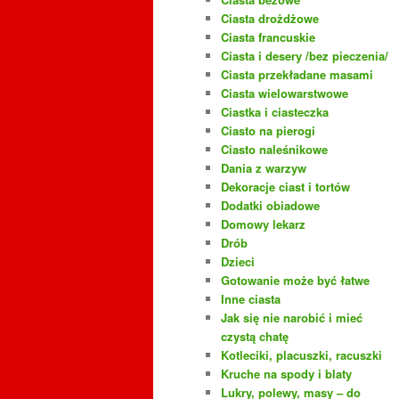
Ciasta drożdżowe
Ciasta francuskie
Ciasta i desery /bez pieczenia/
Ciasta przekładane masami
Ciasta wielowarstwowe
Ciastka i ciasteczka
Ciasto na pierogi
Ciasto naleśnikowe
Dania z warzyw
Dekoracje ciast i tortów
Dodatki obiadowe
Domowy lekarz
Drób
Dzieci
Gotowanie może być łatwe
Inne ciasta
Jak się nie narobić i mieć
czystą chatę
Kotleciki, placuszki, racuszki
Kruche na spody i blaty
Lukry, polewy, masy – do