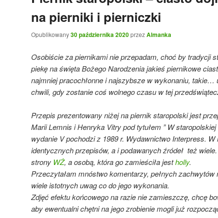
na pierniki i pierniczki
Opublikowany
30 października 2020
przez
Almanka
Osobiście za piernikami nie przepadam, choć by tradycji 
piekę na święta Bożego Narodzenia jakieś piernikowe cias
najmniej pracochłonne i najszybsze w wykonaniu, takie… 
chwili, gdy zostanie coś wolnego czasu w tej przedświątecz
Przepis prezentowany niżej na piernik staropolski jest p
Marii Lemnis i Henryka Vitry pod tytułem ” W staropolskiej 
wydanie V pochodzi z 1989 r. Wydawnictwo Interpress. W in
identycznych przepisów, a i podawanych źródeł też wiele.
strony
WŻ
, a osobą, która go zamieściła jest
holly
.
Przeczytałam mnóstwo komentarzy, pełnych zachwytów na 
wiele istotnych uwag co do jego wykonania.
Zdjęć efektu końcowego na razie nie zamieszczę, chcę bo
aby ewentualni chętni na jego zrobienie mogli już rozpocz