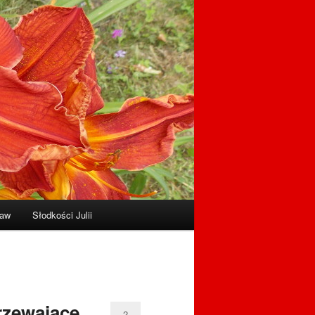
raw
Słodkości Julii
jrzewające
2