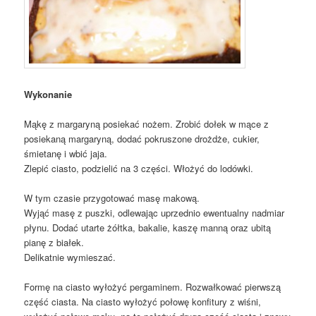
Wykonanie
Mąkę z margaryną posiekać nożem. Zrobić dołek w mące z
posiekaną margaryną, dodać pokruszone drożdże, cukier,
śmietanę i wbić jaja.
Zlepić ciasto, podzielić na 3 części. Włożyć do lodówki.
W tym czasie przygotować masę makową.
Wyjąć masę z puszki, odlewając uprzednio ewentualny nadmiar
płynu. Dodać utarte żółtka, bakalie, kaszę manną oraz ubitą
pianę z białek.
Delikatnie wymieszać.
Formę na ciasto wyłożyć pergaminem. Rozwałkować pierwszą
część ciasta. Na ciasto wyłożyć połowę konfitury z wiśni,