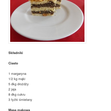
Składniki
Ciasto
1 margaryna
1/2 kg mąki
5 dkg drożdży
2 jaja
8 dkg cukru
3 łyżki śmietany
Masa makowa