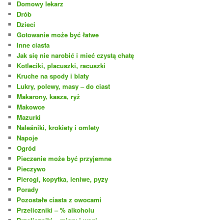
Domowy lekarz
Drób
Dzieci
Gotowanie może być łatwe
Inne ciasta
Jak się nie narobić i mieć czystą chatę
Kotleciki, placuszki, racuszki
Kruche na spody i blaty
Lukry, polewy, masy – do ciast
Makarony, kasza, ryż
Makowce
Mazurki
Naleśniki, krokiety i omlety
Napoje
Ogród
Pieczenie może być przyjemne
Pieczywo
Pierogi, kopytka, leniwe, pyzy
Porady
Pozostałe ciasta z owocami
Przeliczniki – % alkoholu