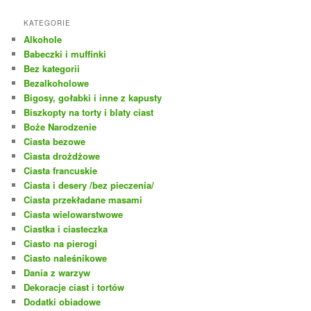
KATEGORIE
Alkohole
Babeczki i muffinki
Bez kategorii
Bezalkoholowe
Bigosy, gołabki i inne z kapusty
Biszkopty na torty i blaty ciast
Boże Narodzenie
Ciasta bezowe
Ciasta drożdżowe
Ciasta francuskie
Ciasta i desery /bez pieczenia/
Ciasta przekładane masami
Ciasta wielowarstwowe
Ciastka i ciasteczka
Ciasto na pierogi
Ciasto naleśnikowe
Dania z warzyw
Dekoracje ciast i tortów
Dodatki obiadowe