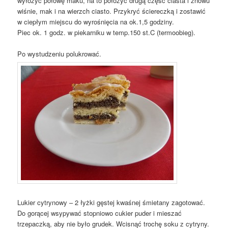
wyłożyć połowę maku, na to położyć drugą część ciasta i znowu
wiśnie, mak i na wierzch ciasto. Przykryć ściereczką i zostawić
w ciepłym miejscu do wyrośnięcia na ok.1,5 godziny.
Piec ok. 1 godz. w piekarniku w temp.150 st.C (termoobieg).
Po wystudzeniu polukrować.
Lukier cytrynowy – 2 łyżki gęstej kwaśnej śmietany zagotować.
Do gorącej wsypywać stopniowo cukier puder i mieszać
trzepaczką, aby nie było grudek. Wcisnąć trochę soku z cytryny.