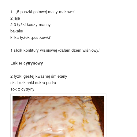
1-1,5 puszki gotowej masy makowej
2 jaja
2-3 łyżki kaszy manny
bakalie
kilka łyżek „pestkówki”
1 słoik konfitury wiśniowej /dałam dżem wiśniowy/
Lukier cytrynowy
2 łyżki gęstej kwaśnej śmietany
ok.1 szklanki cukru pudru
sok z cytryny