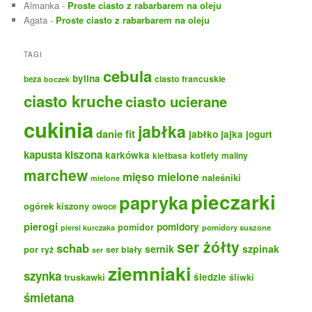
Almanka
-
Proste ciasto z rabarbarem na oleju
Agata
-
Proste ciasto z rabarbarem na oleju
TAGI
cebula
bylina
ciasto francuskie
beza
boczek
ciasto kruche
ciasto ucierane
cukinia
jabłka
danie fit
jabłko
jajka
jogurt
kapusta kiszona
karkówka
kotlety
maliny
kiełbasa
marchew
mięso mielone
naleśniki
mielone
pieczarki
papryka
ogórek kiszony
owoce
pierogi
pomidory
pomidor
pomidory suszone
piersi kurczaka
ser żółty
schab
sernik
szpinak
por
ryż
ser biały
ser
ziemniaki
szynka
truskawki
śledzie
śliwki
śmietana