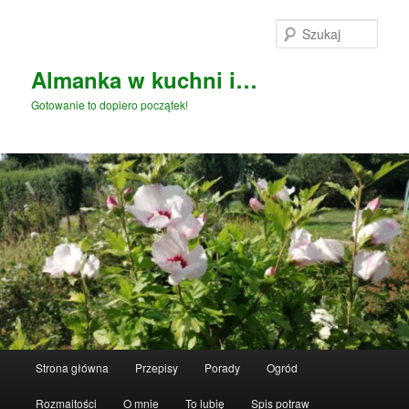
Przeskocz
Przeskocz
do
do
Szuka
tekstu
widgetów
Almanka w kuchni i…
Gotowanie to dopiero początek!
Główne
Strona główna
Przepisy
Porady
Ogród
menu
Rozmaitości
O mnie
To lubię
Spis potraw