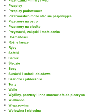
Przeliczniki – miary i wagi
Przepisy
Przepisy podstawowe
Przetwórstwo może stać się pasjonujące
Przetwory na ostro
Przetwory na słodko
Przystawki, zakąski i małe danka
Rozmaitości
Różne farsze
Ryby
Sałatki
Serniki
Śledzie
Sosy
Surówki i sałatki obiadowe
Szarlotki i jabłeczniki
Torty
Wafle
Wędliny, pasztety i inne smarowidła do pieczywa
Wielkanoc
Wieprzowina
Wołowina i cielęcina