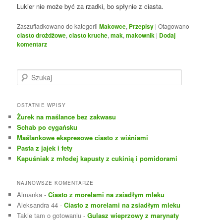
Lukier nie może być za rzadki, bo spłynie z ciasta.
Zaszufladkowano do kategorii
Makowce
,
Przepisy
|
Otagowano
ciasto drożdżowe
,
ciasto kruche
,
mak
,
makownik
|
Dodaj
komentarz
S
z
u
k
OSTATNIE WPISY
a
Żurek na maślance bez zakwasu
j
Schab po cygańsku
Maślankowe ekspresowe ciasto z wiśniami
Pasta z jajek i fety
Kapuśniak z młodej kapusty z cukinią i pomidorami
NAJNOWSZE KOMENTARZE
Almanka
-
Ciasto z morelami na zsiadłym mleku
Aleksandra 44
-
Ciasto z morelami na zsiadłym mleku
Takie tam o gotowaniu
-
Gulasz wieprzowy z marynaty