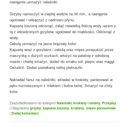
następnie usmażyć naleśniki.
Grzyby namoczyć w ciepłej wodzie na 30 min., a następnie
ugotować i odsączyć z nadmiaru płynu.
Kapustę kiszoną odcisnąć, zalać niewielką ilością wody razem z
tą z odcedzonych grzybów, ugotować do miękkości. Odcisnąć z
wody.
Cebulę usmażyć na jasno brązowy kolor.
Kapustę wraz z grzybami i cebulą oraz mięso przepuścić przez
maszynkę o dużych oczkach, włożyć na patelnię z odrobiną
masła i chwilę smażyć, dodać do smaku sól, pieprz oraz maggi.
Ostudzić. Dodać posiekaną natkę pietruszki.
Nakładać farsz na naleśniki, składać w krokiety, panierować w
jajku rozmieszanym z mlekiem i bułce tartej. Smażyć na złoty
kolor.
Zaszufladkowano do kategorii
Naleśniki, krokiety i omlety
,
Przepisy
|
Otagowano
grzyby
,
kapusta kiszona
,
krokiety
,
mięso porosołowe
|
Dodaj komentarz