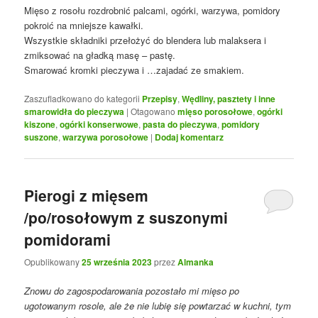
Mięso z rosołu rozdrobnić palcami, ogórki, warzywa, pomidory
pokroić na mniejsze kawałki.
Wszystkie składniki przełożyć do blendera lub malaksera i
zmiksować na gładką masę – pastę.
Smarować kromki pieczywa i …zajadać ze smakiem.
Zaszufladkowano do kategorii
Przepisy
,
Wędliny, pasztety i inne
smarowidła do pieczywa
|
Otagowano
mięso porosołowe
,
ogórki
kiszone
,
ogórki konserwowe
,
pasta do pieczywa
,
pomidory
suszone
,
warzywa porosołowe
|
Dodaj komentarz
Pierogi z mięsem
/po/rosołowym z suszonymi
pomidorami
Opublikowany
25 września 2023
przez
Almanka
Znowu do zagospodarowania pozostało mi mięso po
ugotowanym rosole, ale że nie lubię się powtarzać w kuchni, tym