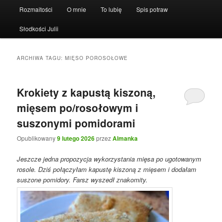
Rozmaitości
O mnie
To lubię
Spis potraw
Słodkości Julii
ARCHIWA TAGU:
MIĘSO POROSOŁOWE
Krokiety z kapustą kiszoną,
mięsem po/rosołowym i
suszonymi pomidorami
Opublikowany
9 lutego 2026
przez
Almanka
Jeszcze jedna propozycja wykorzystania mięsa po ugotowanym
rosole. Dziś połączyłam kapustę kiszoną z mięsem i dodałam
suszone pomidory. Farsz wyszedł znakomity.