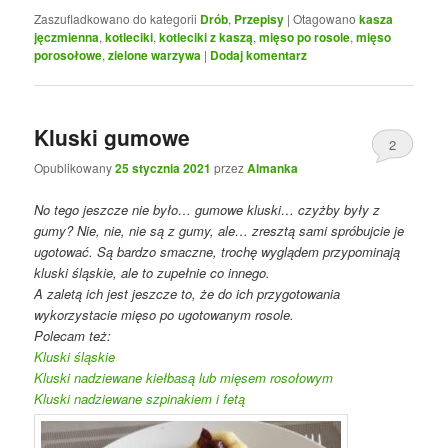
Zaszufladkowano do kategorii
Drób
,
Przepisy
|
Otagowano
kasza
jęczmienna
,
kotleciki
,
kotleciki z kaszą
,
mięso po rosole
,
mięso
porosołowe
,
zielone warzywa
|
Dodaj komentarz
Kluski gumowe
2
Opublikowany
25 stycznia 2021
przez
Almanka
No tego jeszcze nie było… gumowe kluski… czyżby były z
gumy? Nie, nie, nie są z gumy, ale… zresztą sami spróbujcie je
ugotować. Są bardzo smaczne, trochę wyglądem przypominają
kluski śląskie, ale to zupełnie co innego.
A zaletą ich jest jeszcze to, że do ich przygotowania
wykorzystacie mięso po ugotowanym rosole.
Polecam też:
Kluski śląskie
Kluski nadziewane kiełbasą lub mięsem rosołowym
Kluski nadziewane szpinakiem i fetą