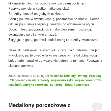
kilkanaście minut, by puściła sok, po czym odcisnąć.
Paprykę pokroić w kostkę, natkę posiekać.
Ser żółty zetrzeć na grubych oczkach.
Cebulę pokroić w drobną kostkę, podsmażyć na maśle. Dodać
odciśniętą cukinię i paprykę, smażyć do odparowania płynu.
Dodać mięso, przyprawić do smaku pieprzem, musztardą,
ewentualnie solą i chwilę smażyć.
Zdjąć już z gazu, po chwili dodać natkę i ser żółty, wymieszać.
Naleśniki nadziewać farszem /ok. 2 łyżki na 1 naleśnik/, zwijać
w krokieta, panierować w jajku roztrzepanym z odrobiną wodą i
bułce tartej, smażyć ze wszystkich stron na rumiano. Podawać z
ulubioną surówką.
Zaszufladkowano do kategorii
Naleśniki, krokiety i omlety
,
Przepisy
|
Otagowano
cukinia
,
krokiety
,
mięso kurczaka
,
mięso porosołowe
,
naleśniki
,
papryka czerwona
,
ser żółty
|
Dodaj komentarz
Medaliony porosołowe z