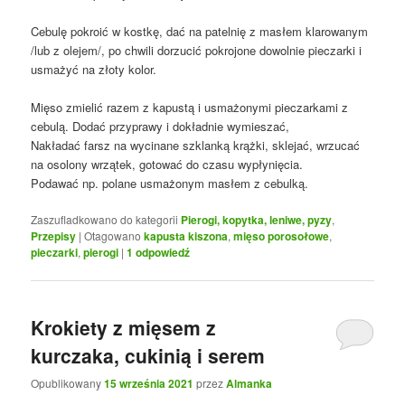
Cebulę pokroić w kostkę, dać na patelnię z masłem klarowanym
/lub z olejem/, po chwili dorzucić pokrojone dowolnie pieczarki i
usmażyć na złoty kolor.
Mięso zmielić razem z kapustą i usmażonymi pieczarkami z
cebulą. Dodać przyprawy i dokładnie wymieszać,
Nakładać farsz na wycinane szklanką krążki, sklejać, wrzucać
na osolony wrzątek, gotować do czasu wypłynięcia.
Podawać np. polane usmażonym masłem z cebulką.
Zaszufladkowano do kategorii
Pierogi, kopytka, leniwe, pyzy
,
Przepisy
|
Otagowano
kapusta kiszona
,
mięso porosołowe
,
pieczarki
,
pierogi
|
1
odpowiedź
Krokiety z mięsem z
kurczaka, cukinią i serem
Opublikowany
15 września 2021
przez
Almanka