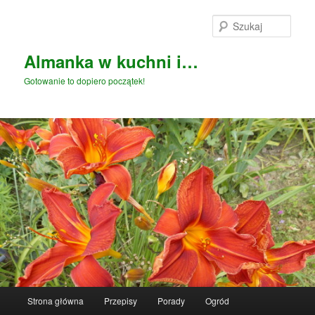
Przeskocz
Przeskocz
do
do
Szuka
tekstu
widgetów
Almanka w kuchni i…
Gotowanie to dopiero początek!
Główne
Strona główna
Przepisy
Porady
Ogród
menu