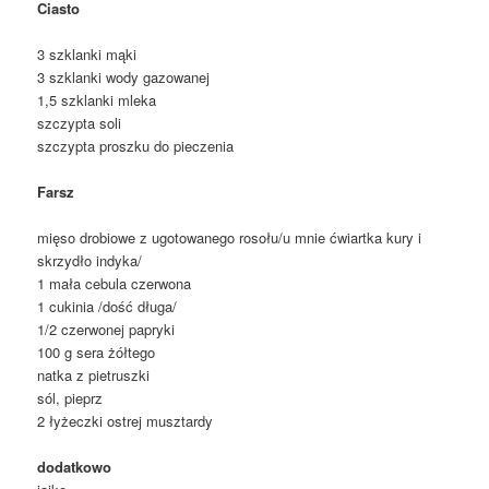
Ciasto
3 szklanki mąki
3 szklanki wody gazowanej
1,5 szklanki mleka
szczypta soli
szczypta proszku do pieczenia
Farsz
mięso drobiowe z ugotowanego rosołu/u mnie ćwiartka kury i
skrzydło indyka/
1 mała cebula czerwona
1 cukinia /dość długa/
1/2 czerwonej papryki
100 g sera żółtego
natka z pietruszki
sól, pieprz
2 łyżeczki ostrej musztardy
dodatkowo