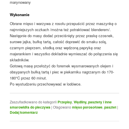
marynowany
Wykonanie
Obrane mięso i warzywa z rosołu przepuścić przez maszynkę o
najmniejszych oczkach /można też potraktować blenderem/.
Następnie do masy dodać przeciśnięty przez praskę czosnek,
surowe jajka, bułkę tartą, całość doprawić do smaku solą,
czarnym pieprzem, słodką oraz wędzoną paprykę oraz
majerankiem i wszystko dokładnie wymieszać do połączenia się
składników.
Gotową masę przełożyć do foremek wysmarowanych olejem i
obsypanych bułką tartą i piec w piekarniku nagrzanym do 170-
180°C przez 60 minut.
Po wystudzeniu przechowywać w lodówce.
Zaszufladkowano do kategorii
Przepisy
,
Wędliny, pasztety i inne
smarowidła do pieczywa
|
Otagowano
mięso porosołowe
,
pasztet
|
Dodaj komentarz