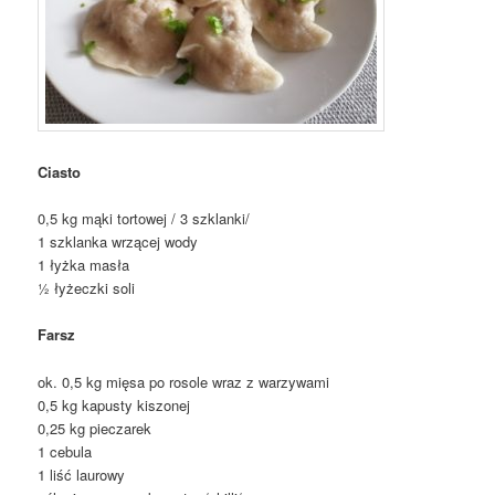
Ciasto
0,5 kg mąki tortowej / 3 szklanki/
1 szklanka wrzącej wody
1 łyżka masła
½ łyżeczki soli
Farsz
ok. 0,5 kg mięsa po rosole wraz z warzywami
0,5 kg kapusty kiszonej
0,25 kg pieczarek
1 cebula
1 liść laurowy