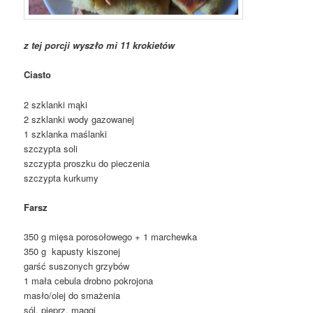
z tej porcji wyszło mi 11 krokietów
Ciasto
2 szklanki mąki
2 szklanki wody gazowanej
1 szklanka maślanki
szczypta soli
szczypta proszku do pieczenia
szczypta kurkumy
Farsz
350 g mięsa porosołowego + 1 marchewka
350 g kapusty kiszonej
garść suszonych grzybów
1 mała cebula drobno pokrojona
masło/olej do smażenia
sól, pieprz, maggi