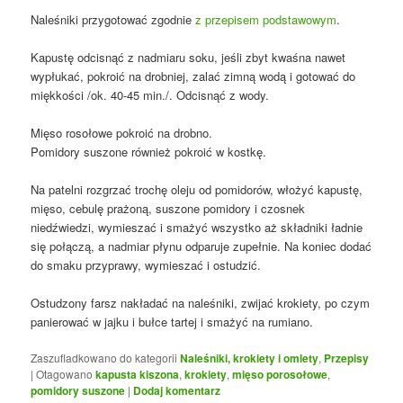
Naleśniki przygotować zgodnie
z przepisem podstawowym
.
Kapustę odcisnąć z nadmiaru soku, jeśli zbyt kwaśna nawet
wypłukać, pokroić na drobniej, zalać zimną wodą i gotować do
miękkości /ok. 40-45 min./. Odcisnąć z wody.
Mięso rosołowe pokroić na drobno.
Pomidory suszone również pokroić w kostkę.
Na patelni rozgrzać trochę oleju od pomidorów, włożyć kapustę,
mięso, cebulę prażoną, suszone pomidory i czosnek
niedźwiedzi, wymieszać i smażyć wszystko aż składniki ładnie
się połączą, a nadmiar płynu odparuje zupełnie. Na koniec dodać
do smaku przyprawy, wymieszać i ostudzić.
Ostudzony farsz nakładać na naleśniki, zwijać krokiety, po czym
panierować w jajku i bułce tartej i smażyć na rumiano.
Zaszufladkowano do kategorii
Naleśniki, krokiety i omlety
,
Przepisy
|
Otagowano
kapusta kiszona
,
krokiety
,
mięso porosołowe
,
pomidory suszone
|
Dodaj komentarz