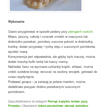
Wykonanie
Ciasto przygotować w sposób podany przy
pierogach ruskich
.
Mięso, jarzyny, cebulę i czosnek zmielić w maszynce lub
drobniutko posiekać, pomidory suszone pokroić w drobniutką
kostkę, dodać przyprawy i łyżkę oleju z suszonych pomidorów,
wyrobić masę.
Konsystencja jest odpowiednia, ale gdyby było inaczej, można
dodać troszkę bułki tartej lub kaszy manny.
Nakładać farsz na wycinane szklankę krążki, sklejać, można
zrobić ozdobne brzegi, wrzucać na osolony wrzątek, gotować do
czasu wypłynięcia.
Podawać gorące – ja serwuję je polane masłem, można
dodatkowo posypać drobno posiekanymi suszonymi
pomidorami..
Zaszufladkowano do kategorii
Pierogi, kopytka, leniwe, pyzy
,
Przepisy
|
Otagowano
mięso porosołowe
,
pierogi
,
pomidory