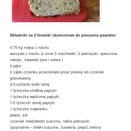
Składniki na 2 foremki /aluminiowe do pieczenia pasztetu/
0,75 kg mięsa z rosołu
warzywa z rosołu (u mnie 3 marchewki, 2 pietruszki, opieczona
cebula , kawałek pora i selera )
2 jajka
2 ząbki czosnku przeciśnięte przez praskę lub czosnek
granulowany
2/3 szklanki bułki tartej
1 łyżeczka słodkiej papryki
1 łyżeczka wędzonej papryki
1/2 łyżeczki ostrej papryki
1 łyżeczka majeranku
pieprz, sól
czosnek niedźwiedzi suszony, natka pietruszki
opcjonalnie – śliwki suszone, żurawina, pieprz zielony