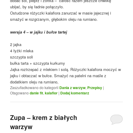
dodać sól, pieprz i żółtka – całość razem jeszcze chwilkę
ubijać, by się ładnie połączyło.
Ostudzone różyczki kalafiora zanurzać w masie jajecznej i
smażyć w rozgrzanym, głębokim oleju na rumiano.
wersja 4 – w jajku i bułce tartej
2 jajka
4 łyżki mleka
szczypta soli
bułka tarta + szczypta kurkumy
Jajka roztrzepać z mlekiem i solą. Różyczki kalafiora moczyć w
jajku i obtaczać w bułce. Smażyć na patelni na maśle z
dodatkiem oleju na rumiano,
Zaszufladkowano do kategorii
Dania z warzyw
,
Przepisy
|
Otagowano
danie fit
,
kalafior
|
Dodaj komentarz
Zupa – krem z białych
warzyw