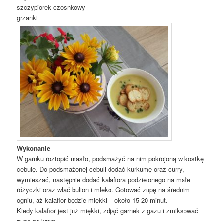
szczypiorek czosnkowy
grzanki
Wykonanie
W garnku roztopić masło, podsmażyć na nim pokrojoną w kostkę
cebulę. Do podsmażonej cebuli dodać kurkumę oraz curry,
wymieszać, następnie dodać kalafiora podzielonego na małe
różyczki oraz wlać bulion i mleko. Gotować zupę na średnim
ogniu, aż kalafior będzie miękki – około 15-20 minut.
Kiedy kalafior jest już miękki, zdjąć garnek z gazu i zmiksować
zupę na krem.