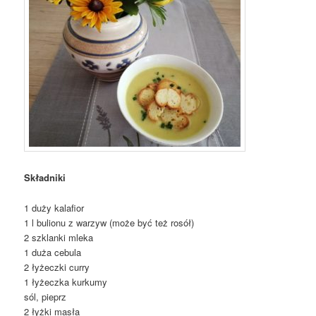
Składniki
1 duży kalafior
1 l bulionu z warzyw (może być też rosół)
2 szklanki mleka
1 duża cebula
2 łyżeczki curry
1 łyżeczka kurkumy
sól, pieprz
2 łyżki masła