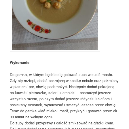
Wykonanie
Do garnka, w którym będzie się gotować zupa wrzucić masło.
Gdy się roztopi, dodać pokrojoną w kostkę cebulę oraz pokrojony
w plasterki por, chwilę podsmażyć. Następnie dodać pokrojoną
na kawałki pietruszkę, seler i ziemniaki – posmażyć jeszcze
wszystko razem, po czym dodać jeszcze różyczki kalafiora i
posiekany czosnek, wymieszać i smażyć jeszcze przez chwilę.
Teraz do garnka wlać mleko i rosół, przykryć i gotować przez ok.
30 minut na wolnym ogniu.
Do zupy dodać przyprawy i całość zmiksować na gładki krem.
Do kremu dodać teraz śmietanę /lub mascarpone/, ewentualnie