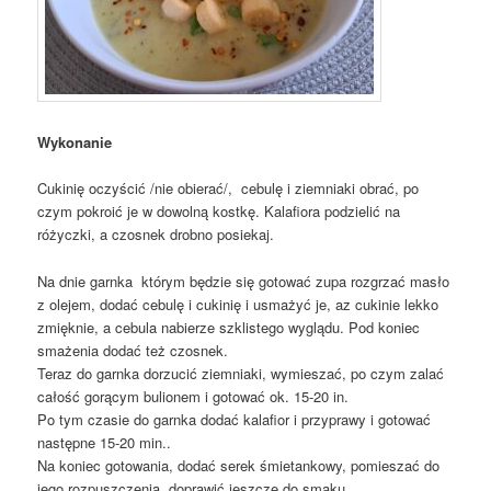
Wykonanie
Cukinię oczyścić /nie obierać/, cebulę i ziemniaki obrać, po
czym pokroić je w dowolną kostkę. Kalafiora podzielić na
różyczki, a czosnek drobno posiekaj.
Na dnie garnka którym będzie się gotować zupa rozgrzać masło
z olejem, dodać cebulę i cukinię i usmażyć je, az cukinie lekko
zmięknie, a cebula nabierze szklistego wyglądu. Pod koniec
smażenia dodać też czosnek.
Teraz do garnka dorzucić ziemniaki, wymieszać, po czym zalać
całość gorącym bulionem i gotować ok. 15-20 in.
Po tym czasie do garnka dodać kalafior i przyprawy i gotować
następne 15-20 min..
Na koniec gotowania, dodać serek śmietankowy, pomieszać do
jego rozpuszczenia, doprawić jeszcze do smaku.