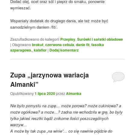
Dodać olej, ocet oraz sól i pieprz do smaku, ponownie
wymieszać.
Wspaniały dodatek do drugiego dania, ale też może być
samodzielnym daniem /fit/.
Zaszufladkowano do kategorii
Przepisy
,
Surówki i sałatki obiadowe
|
Otagowano
brokuł
,
czerwona cebula
,
danie fit
,
fasolka
szparagowa.
,
kalafior
|
Dodaj komentarz
Zupa „jarzynowa wariacja
Almanki”
Opublikowany
1 lipca 2020
przez
Almanka
Nie było pomysłu na zupę… może porowa? może cukiniowa? a
może ogórkowa? a może…? żadna nie wchodziła w grę, bo były
tylko jakieś resztki bądź znikome ilości poszczególnych
warzyw…
A może by tak zupa „na winie”… co się nawinie pójdzie do