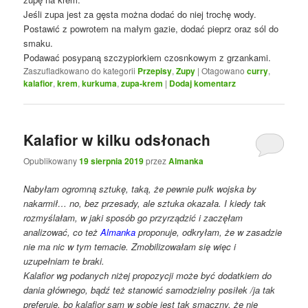
Jeśli zupa jest za gęsta można dodać do niej trochę wody.
Postawić z powrotem na małym gazie, dodać pieprz oraz sól do
smaku.
Podawać posypaną szczypiorkiem czosnkowym z grzankami.
Zaszufladkowano do kategorii
Przepisy
,
Zupy
|
Otagowano
curry
,
kalafior
,
krem
,
kurkuma
,
zupa-krem
|
Dodaj komentarz
Kalafior w kilku odsłonach
Opublikowany
19 sierpnia 2019
przez
Almanka
Nabyłam ogromną sztukę, taką, że pewnie pułk wojska by
nakarmił… no, bez przesady, ale sztuka okazała. I kiedy tak
rozmyślałam, w jaki sposób go przyrządzić i zaczęłam
analizować, co też
Almanka
proponuje, odkryłam, że w zasadzie
nie ma nic w tym temacie. Zmobilizowałam się więc i
uzupełniam te braki.
Kalafior wg podanych niżej propozycji może być dodatkiem do
dania głównego, bądź też stanowić samodzielny posiłek /ja tak
preferuję, bo kalafior sam w sobie jest tak smaczny, że nie