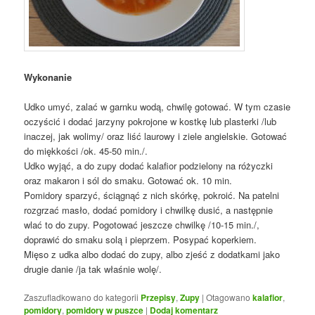
Wykonanie
Udko umyć, zalać w garnku wodą, chwilę gotować. W tym czasie
oczyścić i dodać jarzyny pokrojone w kostkę lub plasterki /lub
inaczej, jak wolimy/ oraz liść laurowy i ziele angielskie. Gotować
do miękkości /ok. 45-50 min./.
Udko wyjąć, a do zupy dodać kalafior podzielony na różyczki
oraz makaron i sól do smaku. Gotować ok. 10 min.
Pomidory sparzyć, ściągnąć z nich skórkę, pokroić. Na patelni
rozgrzać masło, dodać pomidory i chwilkę dusić, a następnie
wlać to do zupy. Pogotować jeszcze chwilkę /10-15 min./,
doprawić do smaku solą i pieprzem. Posypać koperkiem.
Mięso z udka albo dodać do zupy, albo zjeść z dodatkami jako
drugie danie /ja tak właśnie wolę/.
Zaszufladkowano do kategorii
Przepisy
,
Zupy
|
Otagowano
kalafior
,
pomidory
,
pomidory w puszce
|
Dodaj komentarz