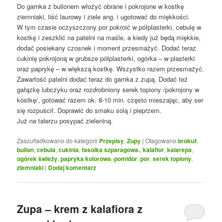
Do garnka z bulionem włożyć obrane i pokrojone w kostkę
ziemniaki, liść laurowy i ziele ang. i ugotować do miękkości.
W tym czasie oczyszczony por pokroić w półplasterki, cebulę w
kostkę i zeszklić na patelni na maśle, a kiedy już będą miękkie,
dodać posiekany czosnek i moment przesmażyć. Dodać teraz
cukinię pokrojoną w grubsze półplasterki, ogórka – w plasterki
oraz paprykę – w większą kostkę. Wszystko razem przesmażyć.
Zawartość patelni dodać teraz do garnka z zupą. Dodać też
gałązkę lubczyku oraz rozdrobniony serek topiony /pokrojony w
kostkę/, gotować razem ok. 8-10 min. często mieszając, aby ser
się rozpuścił. Doprawić do smaku solą i pieprzem.
Już na talerzu posypać zieleniną.
Zaszufladkowano do kategorii
Przepisy
,
Zupy
|
Otagowano
brokuł
,
bulion
,
cebula
,
cukinia
,
fasolka szparagowa.
,
kalafior
,
kalarepa
,
ogórek świeży
,
papryka kolorowa
,
pomidor
,
por
,
serek topiony
,
ziemniaki
|
Dodaj komentarz
Zupa – krem z kalafiora z