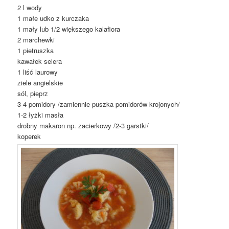
2 l wody
1 małe udko z kurczaka
1 mały lub 1/2 większego kalafiora
2 marchewki
1 pietruszka
kawałek selera
1 liść laurowy
ziele angielskie
sól, pieprz
3-4 pomidory /zamiennie puszka pomidorów krojonych/
1-2 łyżki masła
drobny makaron np. zacierkowy /2-3 garstki/
koperek