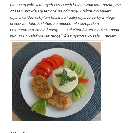
można ją jeść w różnych odsłonach? moim zdaniem można, ale
czasem przyda się też coś na odmianę. I takim oto tokiem
myślenia idąc nabyłam kalafiora i dalej myśleć co by z niego
stworzyć. Jako że latem za mięsem nie przepadam,
postanowiłam zrobić kotlety z… kalafiora /skoro z cukinii mogą
być, to i z kalafiora też mogą/. Ależ pyszota wyszła… mniam…