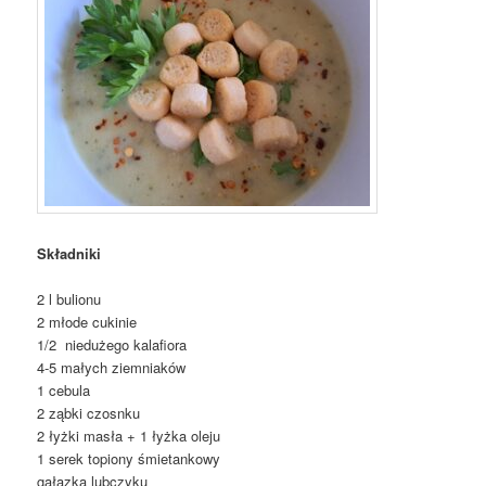
Składniki
2 l bulionu
2 młode cukinie
1/2 niedużego kalafiora
4-5 małych ziemniaków
1 cebula
2 ząbki czosnku
2 łyżki masła + 1 łyżka oleju
1 serek topiony śmietankowy
gałązka lubczyku