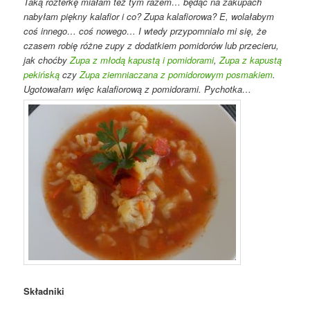
Taką rozterkę miałam też tym razem… będąc na zakupach
nabyłam piękny kalafior i co? Zupa kalafiorowa? E, wolałabym
coś innego… coś nowego… I wtedy przypomniało mi się, że
czasem robię różne zupy z dodatkiem pomidorów lub przecieru,
jak choćby
Zupa z młodą kapustą i pomidorami
,
Zupa z kapustą
pekińską
czy
Zupa ziemniaczana z pomidorowym posmakiem
.
Ugotowałam więc kalafiorową z pomidorami. Pychotka…
Składniki