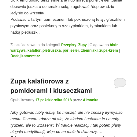
doprawić jeszcze do smaku solą, zagotować /doprowadzić
jedynie do wrzenia/.
Podawać z tartym parmezanem lub pokruszoną fetą , groszkiem
ptysiowym oraz posiekanym szczypiorkiem, tymiankiem lub
natką pietruszki.
Zaszufladkowano do kategorii
Przepisy
,
Zupy
|
Otagowano
białe
warzywa
,
kalafior
,
pietruszka
,
por
,
seler
,
ziemniaki
,
zupa-krem
|
Dodaj komentarz
Zupa kalafiorowa z
pomidorami i kluseczkami
Opublikowany
17 października 2018
przez
Almanka
Niby gotować lubię /lubię, bo muszę/, ale nie znoszę wymyślać
menu. Czasem zdarza mi się, że siadam i ustalam je na cały
tydzień, ale to „czasem”. W trakcie realizacji i tak potem plany
ulegają modyfikacji, więc po co robić to dwa razy….