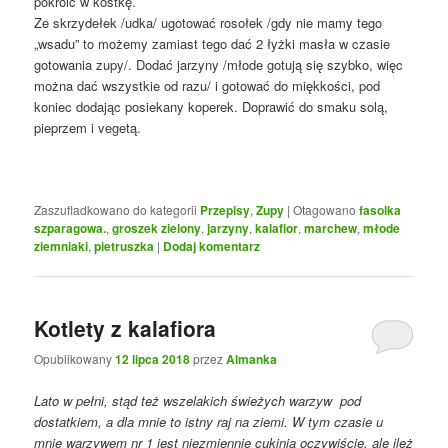
pokroić w kostkę.
Ze skrzydełek /udka/ ugotować rosołek /gdy nie mamy tego
„wsadu” to możemy zamiast tego dać 2 łyżki masła w czasie
gotowania zupy/. Dodać jarzyny /młode gotują się szybko, więc
można dać wszystkie od razu/ i gotować do miękkości, pod
koniec dodając posiekany koperek. Doprawić do smaku solą,
pieprzem i vegetą.
Zaszufladkowano do kategorii
Przepisy
,
Zupy
|
Otagowano
fasolka
szparagowa.
,
groszek zielony
,
jarzyny
,
kalafior
,
marchew
,
młode
ziemniaki
,
pietruszka
|
Dodaj komentarz
Kotlety z kalafiora
Opublikowany
12 lipca 2018
przez
Almanka
Lato w pełni, stąd też wszelakich świeżych warzyw pod
dostatkiem, a dla mnie to istny raj na ziemi. W tym czasie u
mnie warzywem nr 1 jest niezmiennie cukinia oczywiście, ale ileż