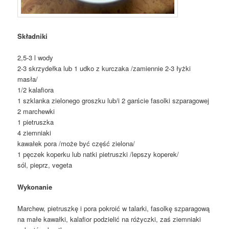
Składniki
2,5-3 l wody
2-3 skrzydełka lub 1 udko z kurczaka /zamiennie 2-3 łyżki
masła/
1/2 kalafiora
1 szklanka zielonego groszku lub/i 2 garście fasolki szparagowej
2 marchewki
1 pietruszka
4 ziemniaki
kawałek pora /może być część zielona/
1 pęczek koperku lub natki pietruszki /lepszy koperek/
sól, pieprz, vegeta
Wykonanie
Marchew, pietruszkę i pora pokroić w talarki, fasolkę szparagową
na małe kawałki, kalafior podzielić na różyczki, zaś ziemniaki