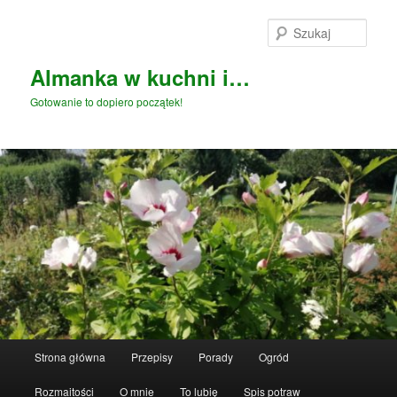
Przeskocz
Przeskocz
do
do
Szuka
tekstu
widgetów
Almanka w kuchni i…
Gotowanie to dopiero początek!
Główne
Strona główna
Przepisy
Porady
Ogród
menu
Rozmaitości
O mnie
To lubię
Spis potraw