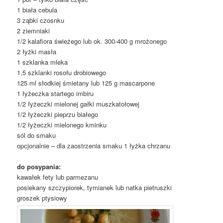
1 biała cebula
3 ząbki czosnku
2 ziemniaki
1/2 kalafiora świeżego lub ok. 300-400 g mrożonego
2 łyżki masła
1 szklanka mleka
1,5 szklanki rosołu drobiowego
125 ml słodkiej śmietany lub 125 g mascarpone
1 łyżeczka startego imbiru
1/2 łyżeczki mielonej gałki muszkatołowej
1/2 łyżeczki pieprzu białego
1/2 łyżeczki mielonego kminku
sól do smaku
opcjonalnie – dla zaostrzenia smaku 1 łyżka chrzanu
do posypania:
kawałek fety lub parmezanu
posiekany szczypiorek, tymianek lub natka pietruszki
groszek ptysiowy