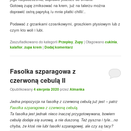
Gotową zupę zmiksować na krem, już na talerzu można
doprawić ostrą papryką /u mnie płatki chilli/..
Podawać z grzankami czosnkowymi, groszkiem ptysiowym lub z
czym kto woli i lubi.
Zaszufladkowano do kategorii
Przepisy
,
Zupy
|
Otagowano
cukinia
,
kalafior
,
zupa krem
|
Dodaj komentarz
Fasolka szparagowa z
czerwoną cebulą II
Opublikowany
4 sierpnia 2020
przez
Almanka
Jedna propozycja na fasolkę z czerwoną cebulą już jest – patrz
Fasolka szparagowa z czerwoną cebulą
.
Ta fasolka jest jednak nieco inaczej przygotowywana, bowiem
cebulę dodaje się surową, a nie duszoną. Też pyszna i tyle…no
chyba, że ktoś nie lubi fasolki szparagowej, ale czy są tacy?