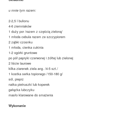
u mnie tym razem:
2-2,5 l bulionu
4-6 ziemniaków
1 duży por /razem z częścią zieloną/
1 młoda cebula razem ze szczypiorem
2 ząbki czosnku
1 młoda, cienka cukinia
1-2 ogórki gruntowe
po pół papryki czerwonej i żółtej lub zielonej
2 liście laurowe
kilka ziarenek ziela ang. /4-5 szt./
1 kostka serka topionego /150-180 g/
sól, pieprz
natka pietruszki lub koperek
gałązka lubczyku
masło klarowane do smażenia
Wykonanie