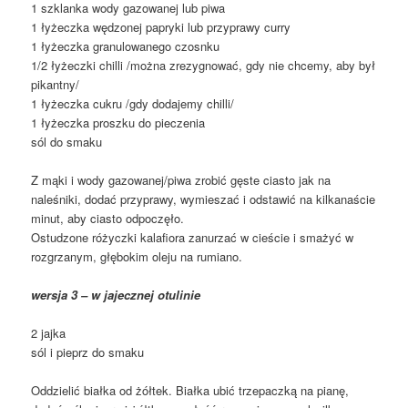
1 szklanka wody gazowanej lub piwa
1 łyżeczka wędzonej papryki lub przyprawy curry
1 łyżeczka granulowanego czosnku
1/2 łyżeczki chilli /można zrezygnować, gdy nie chcemy, aby był
pikantny/
1 łyżeczka cukru /gdy dodajemy chilli/
1 łyżeczka proszku do pieczenia
sól do smaku
Z mąki i wody gazowanej/piwa zrobić gęste ciasto jak na
naleśniki, dodać przyprawy, wymieszać i odstawić na kilkanaście
minut, aby ciasto odpoczęło.
Ostudzone różyczki kalafiora zanurzać w cieście i smażyć w
rozgrzanym, głębokim oleju na rumiano.
wersja 3 – w jajecznej otulinie
2 jajka
sól i pieprz do smaku
Oddzielić białka od żółtek. Białka ubić trzepaczką na pianę,