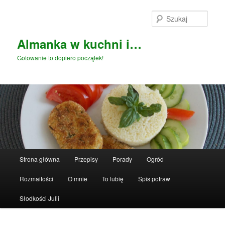
Przeskocz
do
Szuka
tekstu
Almanka w kuchni i…
Gotowanie to dopiero początek!
Główne
Strona główna
Przepisy
Porady
Ogród
menu
Rozmaitości
O mnie
To lubię
Spis potraw
Słodkości Julii