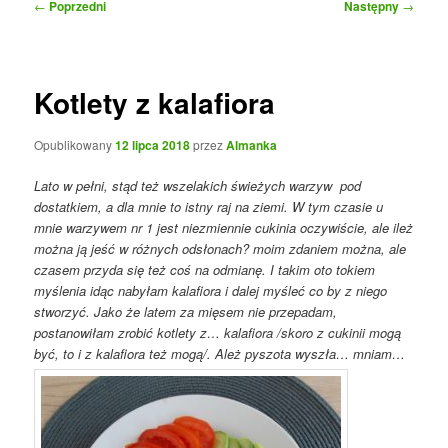
Nawigacja
←
Poprzedni
Następny
→
wpisu
Kotlety z kalafiora
Opublikowany
12 lipca 2018
przez
Almanka
Lato w pełni, stąd też wszelakich świeżych warzyw pod
dostatkiem, a dla mnie to istny raj na ziemi. W tym czasie u
mnie warzywem nr 1 jest niezmiennie cukinia oczywiście, ale ileż
można ją jeść w różnych odsłonach? moim zdaniem można, ale
czasem przyda się też coś na odmianę. I takim oto tokiem
myślenia idąc nabyłam kalafiora i dalej myśleć co by z niego
stworzyć. Jako że latem za mięsem nie przepadam,
postanowiłam zrobić kotlety z… kalafiora /skoro z cukinii mogą
być, to i z kalafiora też mogą/. Ależ pyszota wyszła… mniam…