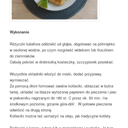
Wykonanie
Różyczki kalafiora oddzielić od głąba, obgotować na półmiękko
w osolonej wodzie, po czym rozgnieść widelcem lub tłuczkiem
do ziemniaków.
Cebulę pokroić w drobniutką kosteczkę, szczypiorek posiekać.
Wszystkie składniki włożyć do miski, dodać przyprawy,
wymieszać.
Za pomocą dłoni formować owalne kotleciki, obtaczać w bułce
tartej, układać na blasze wyłożonej papierem do pieczenia i piec
w piekarniku nagrzanym do 180 st. C przez ok. 50 min. /na
środkowym poziomie, grzanie góra-dół/. W połowie pieczenia
odwrócić na drugą stronę.
Kotleciki można też usmażyć na oleju, jak tradycyjne kotlety.
Podawać z kaszą, ryżem lub z ziemniakami i surówką. Ja tym