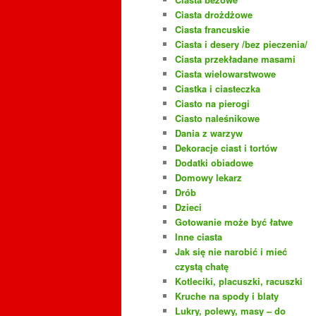
Ciasta drożdżowe
Ciasta francuskie
Ciasta i desery /bez pieczenia/
Ciasta przekładane masami
Ciasta wielowarstwowe
Ciastka i ciasteczka
Ciasto na pierogi
Ciasto naleśnikowe
Dania z warzyw
Dekoracje ciast i tortów
Dodatki obiadowe
Domowy lekarz
Drób
Dzieci
Gotowanie może być łatwe
Inne ciasta
Jak się nie narobić i mieć
czystą chatę
Kotleciki, placuszki, racuszki
Kruche na spody i blaty
Lukry, polewy, masy – do