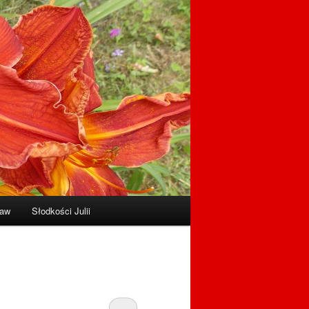
raw
Słodkości Julii