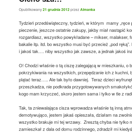
Opublikowany
21 grudnia 2012
przez
Almanka
Tydzień przedświąteczny, tydzień, w którym mamy „ręce p
pieczenie, jeszcze ostatnie zakupy, jakby miał nastąpić k
rozgardiasz, wszystko powykładane – mikser, malakser, fo
bakalie itp. itd. bo wszystko musi być przecież „pod ręką
i jakoś tak…. niby wszystko jak zawsze, a jednak jakoś in
O! Chodzi właśnie o tą ciszę zalegającą w mieszkaniu, o 
pokrzykiwania na wszystkich, przepędzanie ich z kuchni, bo
plątać teraz….. Ale tak było dawniej. Teraz dzieci wyfrunęł
przeszkadza, nie podkrada przygotowywanych smakołyków
kogo mam krzyczeć, skoro jestem sama i tylko w tle z ra
Tak, ta zniewalająca cisza wprowadza właśnie tą inną atm
demotywująco, jestem jakaś opieszała, działam na zwoln
wszystko brakuje mi tej wrzawy. Zresztą chyba nie tylko
zamieszkał z dala od domu rodzinnego, zdradził mi kiedy