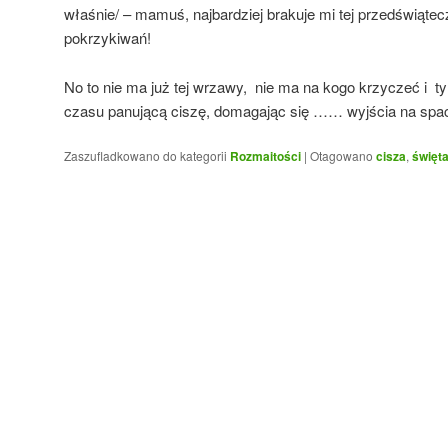
właśnie/ – mamuś, najbardziej brakuje mi tej przedświątec
pokrzykiwań!
No to nie ma już tej wrzawy, nie ma na kogo krzyczeć i t
czasu panującą ciszę, domagając się …… wyjścia na spa
Zaszufladkowano do kategorii
Rozmaitości
|
Otagowano
cisza
,
święt