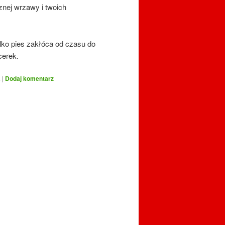
znej wrzawy i twoich
ylko pies zakłóca od czasu do
cerek.
a
|
Dodaj komentarz