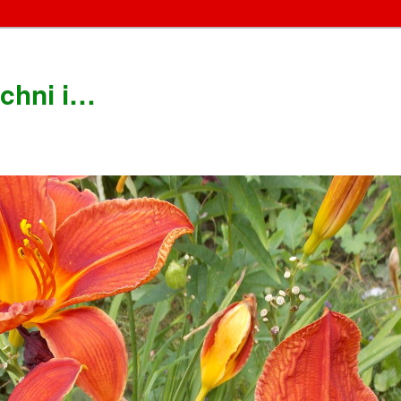
chni i…
!