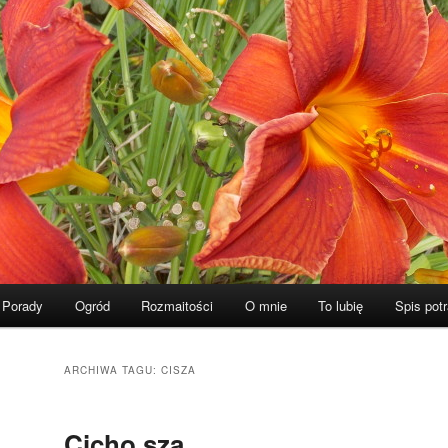
Porady
Ogród
Rozmaitości
O mnie
To lubię
Spis pot
ARCHIWA TAGU:
CISZA
Cicho sza…