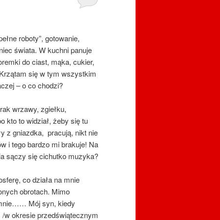
ełne roboty”, gotowanie,
oniec świata. W kuchni panuje
remki do ciast, mąka, cukier,
”. Krzątam się w tym wszystkim
aczej – o co chodzi?
brak wrzawy, zgiełku,
 kto to widział, żeby się tu
y z gniazdka, pracują, nikt nie
 i tego bardzo mi brakuje! Na
dia sączy się cichutko muzyka?
osferę, co działa na mnie
ionych obrotach. Mimo
 mnie…… Mój syn, kiedy
ś /w okresie przedświątecznym