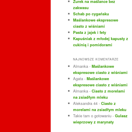
Żurek na maślance bez
j
zakwasu
Schab po cygańsku
Maślankowe ekspresowe
ciasto z wiśniami
Pasta z jajek i fety
Kapuśniak z młodej kapusty z
cukinią i pomidorami
NAJNOWSZE KOMENTARZE
Almanka
-
Maślankowe
ekspresowe ciasto z wiśniami
Agata
-
Maślankowe
ekspresowe ciasto z wiśniami
Almanka
-
Ciasto z morelami
na zsiadłym mleku
Aleksandra 44
-
Ciasto z
morelami na zsiadłym mleku
Takie tam o gotowaniu
-
Gulasz
wieprzowy z marynaty