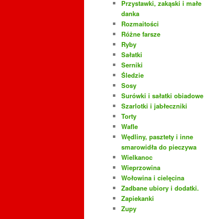
Przystawki, zakąski i małe
danka
Rozmaitości
Różne farsze
Ryby
Sałatki
Serniki
Śledzie
Sosy
Surówki i sałatki obiadowe
Szarlotki i jabłeczniki
Torty
Wafle
Wędliny, pasztety i inne
smarowidła do pieczywa
Wielkanoc
Wieprzowina
Wołowina i cielęcina
Zadbane ubiory i dodatki.
Zapiekanki
Zupy