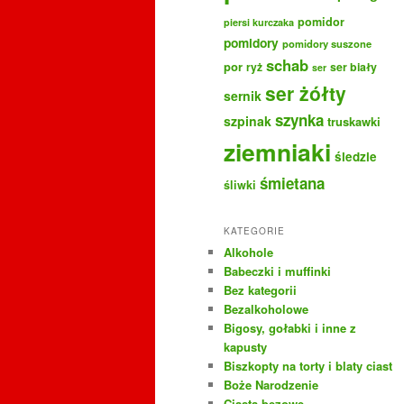
pomidor
piersi kurczaka
pomidory
pomidory suszone
schab
por
ryż
ser biały
ser
ser żółty
sernik
szynka
szpinak
truskawki
ziemniaki
śledzie
śmietana
śliwki
KATEGORIE
Alkohole
Babeczki i muffinki
Bez kategorii
Bezalkoholowe
Bigosy, gołabki i inne z
kapusty
Biszkopty na torty i blaty ciast
Boże Narodzenie
Ciasta bezowe