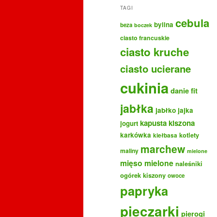
TAGI
cebula
bylina
beza
boczek
ciasto francuskie
ciasto kruche
ciasto ucierane
cukinia
danie fit
jabłka
jabłko
jajka
kapusta kiszona
jogurt
karkówka
kotlety
kiełbasa
marchew
maliny
mielone
mięso mielone
naleśniki
ogórek kiszony
owoce
papryka
pieczarki
pierogi