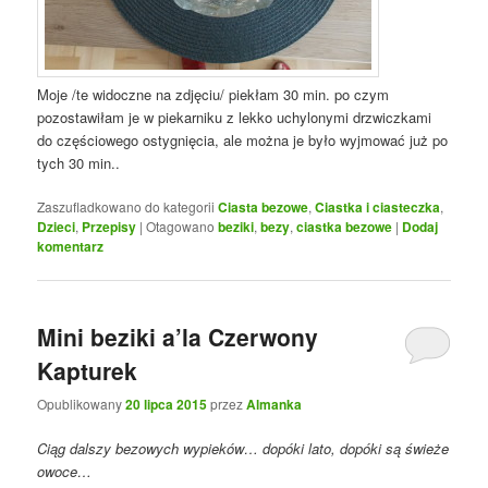
Moje /te widoczne na zdjęciu/ piekłam 30 min. po czym
pozostawiłam je w piekarniku z lekko uchylonymi drzwiczkami
do częściowego ostygnięcia, ale można je było wyjmować już po
tych 30 min..
Zaszufladkowano do kategorii
Ciasta bezowe
,
Ciastka i ciasteczka
,
Dzieci
,
Przepisy
|
Otagowano
beziki
,
bezy
,
ciastka bezowe
|
Dodaj
komentarz
Mini beziki a’la Czerwony
Kapturek
Opublikowany
20 lipca 2015
przez
Almanka
Ciąg dalszy bezowych wypieków… dopóki lato, dopóki są świeże
owoce…