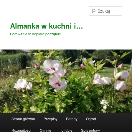
Przeskocz
Przeskocz
do
do
Szuka
tekstu
widgetów
Almanka w kuchni i…
Gotowanie to dopiero początek!
Główne
Strona główna
Przepisy
Porady
Ogród
menu
Rozmaitości
O mnie
To lubię
Spis potraw