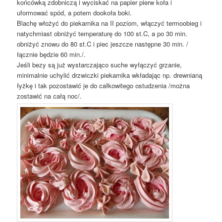
końcówką zdobniczą i wyciskać na papier pierw koła i
uformować spód, a potem dookoła boki.
Blachę włożyć do piekarnika na II poziom, włączyć termoobieg i
natychmiast obniżyć temperaturę do 100 st.C, a po 30 min.
obniżyć znowu do 80 st.C i piec jeszcze następne 30 min. /
łącznie będzie 60 min./.
Jeśli bezy są już wystarczająco suche wyłączyć grzanie,
minimalnie uchylić drzwiczki piekarnika wkładając np. drewnianą
łyżkę i tak pozostawić je do całkowitego ostudzenia /można
zostawić na całą noc/.