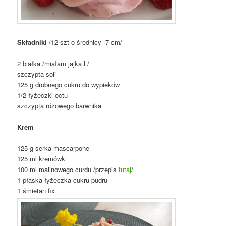
Składniki
/12 szt o średnicy 7 cm/
2 białka /miałam jajka L/
szczypta soli
125 g drobnego cukru do wypieków
1/2 łyżeczki octu
szczypta różowego barwnika
Krem
125 g serka mascarpone
125 ml kremówki
100 ml malinowego curdu /przepis
tutaj
/
1 płaska łyżeczka cukru pudru
1 śmietan fix