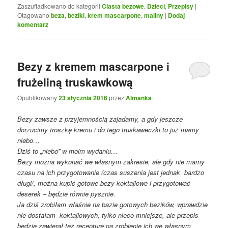
Zaszufladkowano do kategorii
Ciasta bezowe
,
Dzieci
,
Przepisy
|
Otagowano
beza
,
beziki
,
krem mascarpone
,
maliny
|
Dodaj
komentarz
Bezy z kremem mascarpone i
frużeliną truskawkową
Opublikowany
23 stycznia 2016
przez
Almanka
Bezy zawsze z przyjemnością zajadamy, a gdy jeszcze
dorzucimy troszkę kremu i do tego truskaweczki to już mamy
niebo…
Dziś to „niebo” w moim wydaniu…
Bezy można wykonać we własnym zakresie, ale gdy nie mamy
czasu na ich przygotowanie /czas suszenia jest jednak bardzo
długi/, można kupić gotowe bezy koktajlowe i przygotować
deserek – będzie równie pysznie.
Ja dziś zrobiłam właśnie na bazie gotowych bezików, wprawdzie
nie dostałam koktajlowych, tylko nieco mniejsze, ale przepis
będzie zawierał też recepturę na zrobienie ich we własnym