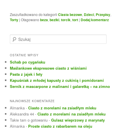
Zaszufladkowano do kategorii
Ciasta bezowe
,
Dzieci
,
Przepisy
,
Torty
|
Otagowano
beza
,
beziki
,
torcik
,
tort
|
Dodaj komentarz
S
z
u
k
OSTATNIE WPISY
a
Schab po cygańsku
j
Maślankowe ekspresowe ciasto z wiśniami
Pasta z jajek i fety
Kapuśniak z młodej kapusty z cukinią i pomidorami
Sernik z mascarpone z malinami i galaretką – na zimno
NAJNOWSZE KOMENTARZE
Almanka
-
Ciasto z morelami na zsiadłym mleku
Aleksandra 44
-
Ciasto z morelami na zsiadłym mleku
Takie tam o gotowaniu
-
Gulasz wieprzowy z marynaty
Almanka
-
Proste ciasto z rabarbarem na oleju