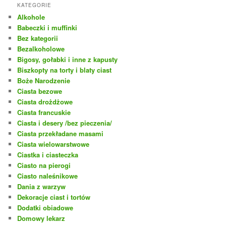
KATEGORIE
Alkohole
Babeczki i muffinki
Bez kategorii
Bezalkoholowe
Bigosy, gołabki i inne z kapusty
Biszkopty na torty i blaty ciast
Boże Narodzenie
Ciasta bezowe
Ciasta drożdżowe
Ciasta francuskie
Ciasta i desery /bez pieczenia/
Ciasta przekładane masami
Ciasta wielowarstwowe
Ciastka i ciasteczka
Ciasto na pierogi
Ciasto naleśnikowe
Dania z warzyw
Dekoracje ciast i tortów
Dodatki obiadowe
Domowy lekarz