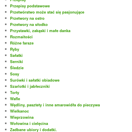
Przepisy podstawowe
Przetwórstwo może stać się pasjonujące
Przetwory na ostro
Przetwory na słodko
Przystawki, zakąski i małe danka
Rozmaitości
Różne farsze
Ryby
Sałatki
Serniki
Śledzie
Sosy
Surówki i sałatki obiadowe
Szarlotki i jabłeczniki
Torty
Wafle
Wędliny, pasztety i inne smarowidła do pieczywa
Wielkanoc
Wieprzowina
Wołowina i cielęcina
Zadbane ubiory i dodatki.