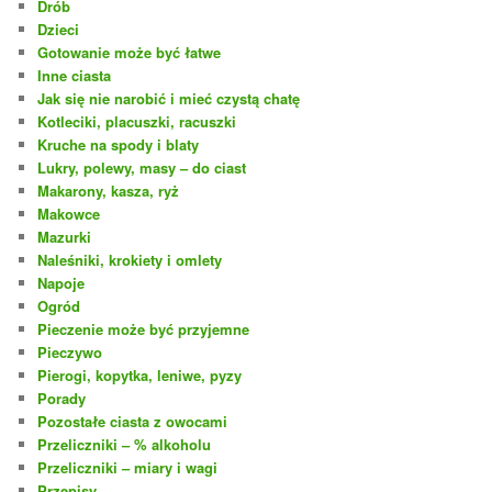
Drób
Dzieci
Gotowanie może być łatwe
Inne ciasta
Jak się nie narobić i mieć czystą chatę
Kotleciki, placuszki, racuszki
Kruche na spody i blaty
Lukry, polewy, masy – do ciast
Makarony, kasza, ryż
Makowce
Mazurki
Naleśniki, krokiety i omlety
Napoje
Ogród
Pieczenie może być przyjemne
Pieczywo
Pierogi, kopytka, leniwe, pyzy
Porady
Pozostałe ciasta z owocami
Przeliczniki – % alkoholu
Przeliczniki – miary i wagi
Przepisy