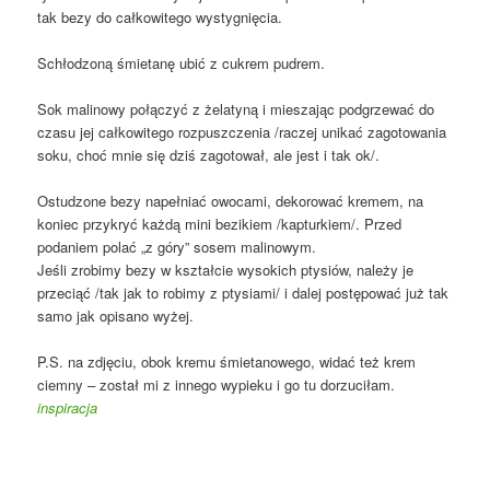
tak bezy do całkowitego wystygnięcia.
Schłodzoną śmietanę ubić z cukrem pudrem.
Sok malinowy połączyć z żelatyną i mieszając podgrzewać do
czasu jej całkowitego rozpuszczenia /raczej unikać zagotowania
soku, choć mnie się dziś zagotował, ale jest i tak ok/.
Ostudzone bezy napełniać owocami, dekorować kremem, na
koniec przykryć każdą mini bezikiem /kapturkiem/. Przed
podaniem polać „z góry” sosem malinowym.
Jeśli zrobimy bezy w kształcie wysokich ptysiów, należy je
przeciąć /tak jak to robimy z ptysiami/ i dalej postępować już tak
samo jak opisano wyżej.
P.S. na zdjęciu, obok kremu śmietanowego, widać też krem
ciemny – został mi z innego wypieku i go tu dorzuciłam.
inspiracja