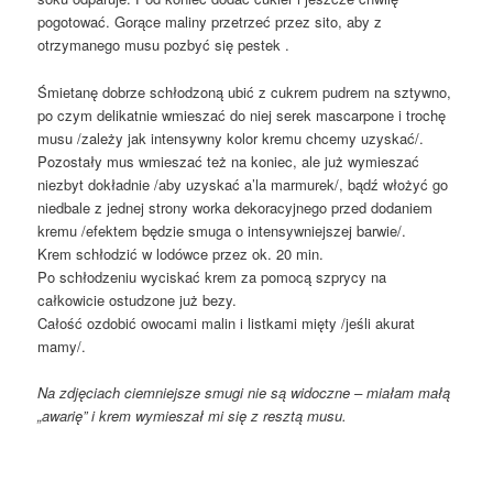
pogotować. Gorące maliny przetrzeć przez sito, aby z
otrzymanego musu pozbyć się pestek .
Śmietanę dobrze schłodzoną ubić z cukrem pudrem na sztywno,
po czym delikatnie wmieszać do niej serek mascarpone i trochę
musu /zależy jak intensywny kolor kremu chcemy uzyskać/.
Pozostały mus wmieszać też na koniec, ale już wymieszać
niezbyt dokładnie /aby uzyskać a’la marmurek/, bądź włożyć go
niedbale z jednej strony worka dekoracyjnego przed dodaniem
kremu /efektem będzie smuga o intensywniejszej barwie/.
Krem schłodzić w lodówce przez ok. 20 min.
Po schłodzeniu wyciskać krem za pomocą szprycy na
całkowicie ostudzone już bezy.
Całość ozdobić owocami malin i listkami mięty /jeśli akurat
mamy/.
Na zdjęciach ciemniejsze smugi nie są widoczne – miałam małą
„awarię” i krem wymieszał mi się z resztą musu.