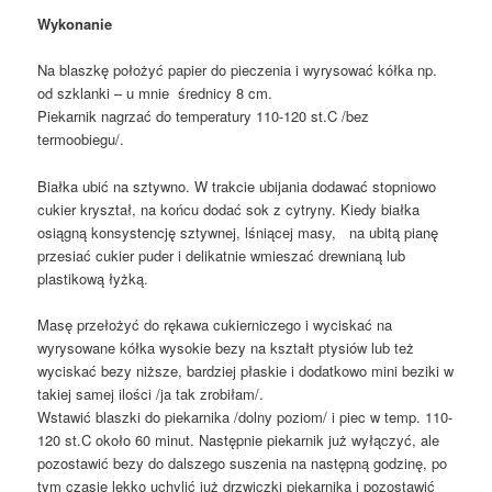
Wykonanie
Na blaszkę położyć papier do pieczenia i wyrysować kółka np.
od szklanki – u mnie średnicy 8 cm.
Piekarnik nagrzać do temperatury 110-120 st.C /bez
termoobiegu/.
Białka ubić na sztywno. W trakcie ubijania dodawać stopniowo
cukier kryształ, na końcu dodać sok z cytryny. Kiedy białka
osiągną konsystencję sztywnej, lśniącej masy, na ubitą pianę
przesiać cukier puder i delikatnie wmieszać drewnianą lub
plastikową łyżką.
Masę przełożyć do rękawa cukierniczego i wyciskać na
wyrysowane kółka wysokie bezy na kształt ptysiów lub też
wyciskać bezy niższe, bardziej płaskie i dodatkowo mini beziki w
takiej samej ilości /ja tak zrobiłam/.
Wstawić blaszki do piekarnika /dolny poziom/ i piec w temp. 110-
120 st.C około 60 minut. Następnie piekarnik już wyłączyć, ale
pozostawić bezy do dalszego suszenia na następną godzinę, po
tym czasie lekko uchylić już drzwiczki piekarnika i pozostawić