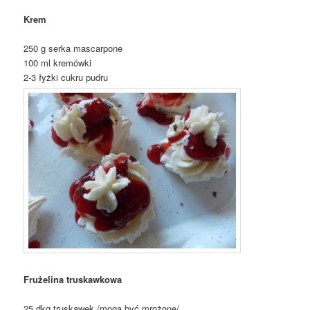
Krem
250 g serka mascarpone
100 ml kremówki
2-3 łyżki cukru pudru
Frużelina truskawkowa
25 dkg truskawek /mogą być mrożone/