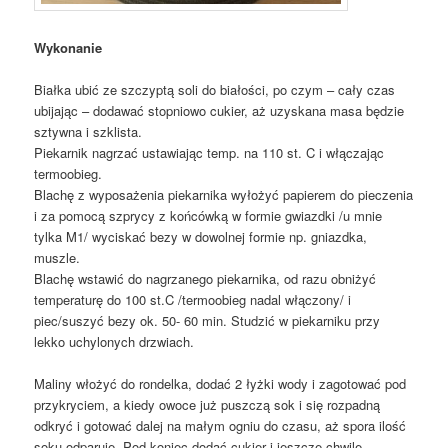
Wykonanie
Białka ubić ze szczyptą soli do białości, po czym – cały czas
ubijając – dodawać stopniowo cukier, aż uzyskana masa będzie
sztywna i szklista.
Piekarnik nagrzać ustawiając temp. na 110 st. C i włączając
termoobieg.
Blachę z wyposażenia piekarnika wyłożyć papierem do pieczenia
i za pomocą szprycy z końcówką w formie gwiazdki /u mnie
tylka M1/ wyciskać bezy w dowolnej formie np. gniazdka,
muszle.
Blachę wstawić do nagrzanego piekarnika, od razu obniżyć
temperaturę do 100 st.C /termoobieg nadal włączony/ i
piec/suszyć bezy ok. 50- 60 min. Studzić w piekarniku przy
lekko uchylonych drzwiach.
Maliny włożyć do rondelka, dodać 2 łyżki wody i zagotować pod
przykryciem, a kiedy owoce już puszczą sok i się rozpadną
odkryć i gotować dalej na małym ogniu do czasu, aż spora ilość
soku odparuje. Pod koniec dodać cukier i jeszcze chwilę