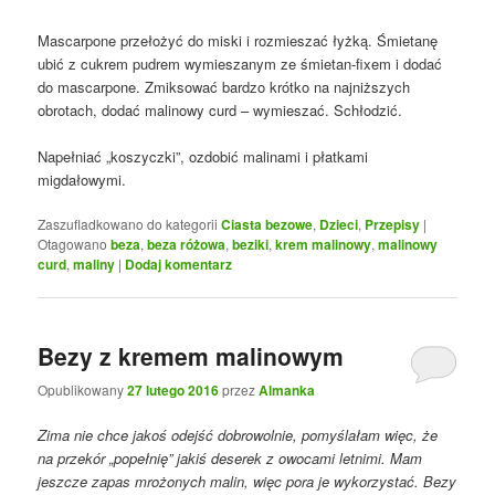
Mascarpone przełożyć do miski i rozmieszać łyżką. Śmietanę
ubić z cukrem pudrem wymieszanym ze śmietan-fixem i dodać
do mascarpone. Zmiksować bardzo krótko na najniższych
obrotach, dodać malinowy curd – wymieszać. Schłodzić.
Napełniać „koszyczki”, ozdobić malinami i płatkami
migdałowymi.
Zaszufladkowano do kategorii
Ciasta bezowe
,
Dzieci
,
Przepisy
|
Otagowano
beza
,
beza różowa
,
beziki
,
krem malinowy
,
malinowy
curd
,
maliny
|
Dodaj komentarz
Bezy z kremem malinowym
Opublikowany
27 lutego 2016
przez
Almanka
Zima nie chce jakoś odejść dobrowolnie, pomyślałam więc, że
na przekór „popełnię” jakiś deserek z owocami letnimi. Mam
jeszcze zapas mrożonych malin, więc pora je wykorzystać. Bezy