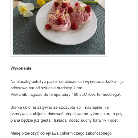
Wykonanie
Na blaszkę położyć papier do pieczenia i wyrysować kółka – ja
odrysowałam od szklanki średnicy 7 cm.
Piekarnik nagrzać do temperatury 150 st.C /bez termoobiegu/.
Białka ubić na sztywno ze szczyptą soli, następnie nie
przerywając ubijania dodawać stopniowo po łyżce cukru, a gdy
piana będzie już gęsta i lśniąca, dodać suchy barwnik i ocet.
Masę przełożyć do rękawa cukierniczego zakończonego