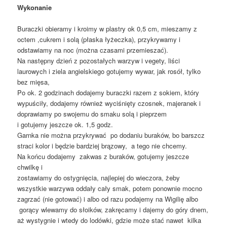
Wykonanie
Buraczki obieramy i kroimy w plastry ok 0,5 cm, mieszamy z
octem ,cukrem i solą (płaska łyżeczka), przykrywamy i
odstawiamy na noc (można czasami przemieszać).
Na następny dzień z pozostałych warzyw i vegety, liści
laurowych i ziela angielskiego gotujemy wywar, jak rosół, tylko
bez mięsa,
Po ok. 2 godzinach dodajemy buraczki razem z sokiem, który
wypuściły, dodajemy również wyciśnięty czosnek, majeranek i
doprawiamy po swojemu do smaku solą i pieprzem
i gotujemy jeszcze ok. 1,5 godz.
Garnka nie można przykrywać po dodaniu buraków, bo barszcz
straci kolor i będzie bardziej brązowy, a tego nie chcemy.
Na końcu dodajemy zakwas z buraków, gotujemy jeszcze
chwilkę i
zostawiamy do ostygnięcia, najlepiej do wieczora, żeby
wszystkie warzywa oddały cały smak, potem ponownie mocno
zagrzać (nie gotować) i albo od razu podajemy na Wigilię albo
gorący wlewamy do słoików, zakręcamy i dajemy do góry dnem,
aż wystygnie i wtedy do lodówki, gdzie może stać nawet kilka