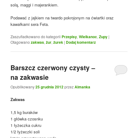
solą, maggi i majerankiem.
Podawać z jajkiem na twardo pokrojonym na ćwiartki oraz
kawałkami sera Feta.
Zaszufladkowano do kategorii
Przepisy
,
Wielkanoc
,
Zupy
|
Otagowano
zakwas
,
żur
,
żurek
|
Dodaj komentarz
Barszcz czerwony czysty –
na zakwasie
Opublikowany
25 grudnia 2012
przez
Almanka
Zakwas
1,5 kg buraków
1 główka czosnku
1 łyżeczka cukru
1/2 łyżeczki soli