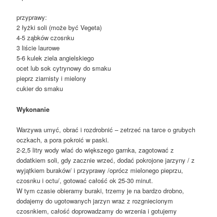
przyprawy:
2 łyżki soli (może być Vegeta)
4-5 ząbków czosnku
3 liście laurowe
5-6 kulek ziela angielskiego
ocet lub sok cytrynowy do smaku
pieprz ziarnisty i mielony
cukier do smaku
Wykonanie
Warzywa umyć, obrać i rozdrobnić – zetrzeć na tarce o grubych
oczkach, a pora pokroić w paski.
2-2,5 litry wody wlać do większego garnka, zagotować z
dodatkiem soli, gdy zacznie wrzeć, dodać pokrojone jarzyny / z
wyjątkiem buraków/ i przyprawy /oprócz mielonego pieprzu,
czosnku i octu/, gotować całość ok 25-30 minut.
W tym czasie obieramy buraki, trzemy je na bardzo drobno,
dodajemy do ugotowanych jarzyn wraz z rozgniecionym
czosnkiem, całość doprowadzamy do wrzenia i gotujemy