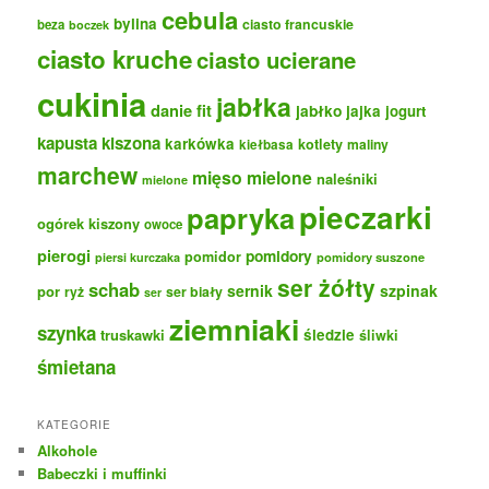
cebula
bylina
ciasto francuskie
beza
boczek
ciasto kruche
ciasto ucierane
cukinia
jabłka
danie fit
jabłko
jajka
jogurt
kapusta kiszona
karkówka
kotlety
maliny
kiełbasa
marchew
mięso mielone
naleśniki
mielone
pieczarki
papryka
ogórek kiszony
owoce
pierogi
pomidory
pomidor
pomidory suszone
piersi kurczaka
ser żółty
schab
sernik
szpinak
por
ryż
ser biały
ser
ziemniaki
szynka
truskawki
śledzie
śliwki
śmietana
KATEGORIE
Alkohole
Babeczki i muffinki