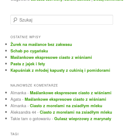
S
z
u
k
OSTATNIE WPISY
a
Żurek na maślance bez zakwasu
j
Schab po cygańsku
Maślankowe ekspresowe ciasto z wiśniami
Pasta z jajek i fety
Kapuśniak z młodej kapusty z cukinią i pomidorami
NAJNOWSZE KOMENTARZE
Almanka
-
Maślankowe ekspresowe ciasto z wiśniami
Agata
-
Maślankowe ekspresowe ciasto z wiśniami
Almanka
-
Ciasto z morelami na zsiadłym mleku
Aleksandra 44
-
Ciasto z morelami na zsiadłym mleku
Takie tam o gotowaniu
-
Gulasz wieprzowy z marynaty
TAGI