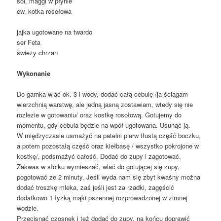
sól, maggi w płynie
ew. kotka rosołowa
jajka ugotowane na twardo
ser Feta
świeży chrzan
Wykonanie
Do garnka wlać ok. 3 l wody, dodać całą cebulę /ja ściągam
wierzchnią warstwę, ale jedną jasną zostawiam, wtedy się nie
rozlezie w gotowaniu/ oraz kostkę rosołową. Gotujemy do
momentu, gdy cebula będzie na wpół ugotowana. Usunąć ją.
W międzyczasie usmażyć na patelni pierw tłustą część boczku,
a potem pozostałą część oraz kiełbasę / wszystko pokrojone w
kostkę/, podsmażyć całość. Dodać do zupy i zagotować.
Zakwas w słoiku wymieszać, wlać do gotującej się zupy,
pogotować ze 2 minuty. Jeśli wyda nam się zbyt kwaśny można
dodać troszkę mleka, zaś jeśli jest za rzadki, zagęścić
dodatkowo 1 łyżką mąki pszennej rozprowadzonej w zimnej
wodzie.
Przecisnąć czosnek i też dodać do zupy, na końcu doprawić