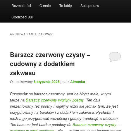
Rozmaitości
O mnie
To lubię
Spis potraw
Słodkości Julii
ARCHIWA TAGU:
ZAKWAS
Barszcz czerwony czysty –
cudowny z dodatkiem
zakwasu
Opublikowany
6 stycznia 2025
przez
Almanka
Przepisów na barszcz czerwony jest na blogu wiele, w tym
także na
Barszcz czerwony wigilijny postny.
Ten dziś
prezentowany też postny i wigilijny różni się jednak tym, że jest
przygotowany i z buraków i z dodatkiem zakwasu. Pychota! I
można go przygotować wcześniej i gorący zamknąć w słoikach.
Ten barszcz jest bardzo podobny do
Barszcz czerwony czysty –
cudowny w swej prostocie,
ale … w tym gotujemy jarzyny razem