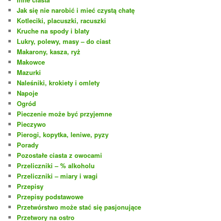
Jak się nie narobić i mieć czystą chatę
Kotleciki, placuszki, racuszki
Kruche na spody i blaty
Lukry, polewy, masy – do ciast
Makarony, kasza, ryż
Makowce
Mazurki
Naleśniki, krokiety i omlety
Napoje
Ogród
Pieczenie może być przyjemne
Pieczywo
Pierogi, kopytka, leniwe, pyzy
Porady
Pozostałe ciasta z owocami
Przeliczniki – % alkoholu
Przeliczniki – miary i wagi
Przepisy
Przepisy podstawowe
Przetwórstwo może stać się pasjonujące
Przetwory na ostro