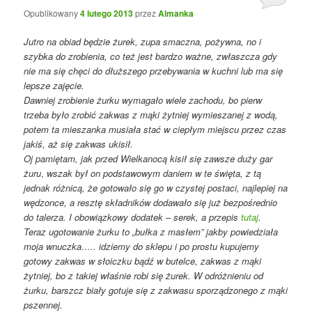
Opublikowany
4 lutego 2013
przez
Almanka
Jutro na obiad będzie żurek, zupa smaczna, pożywna, no i
szybka do zrobienia, co też jest bardzo ważne, zwłaszcza gdy
nie ma się chęci do dłuższego przebywania w kuchni lub ma się
lepsze zajęcie.
Dawniej zrobienie żurku wymagało wiele zachodu, bo pierw
trzeba było zrobić zakwas z mąki żytniej wymieszanej z wodą,
potem ta mieszanka musiała stać w ciepłym miejscu przez czas
jakiś, aż się zakwas ukisił.
Oj pamiętam, jak przed Wielkanocą kisił się zawsze duży gar
żuru
,
wszak
był on podstawowym
daniem w te święta, z tą
jednak różnicą, że gotowało się go w czystej postaci, najlepiej na
wędzonce, a resztę składników dodawało się już bezpośrednio
do talerza.
I obowiązkowy dodatek – serek, a przepis
tutaj
.
Teraz ugotowanie żurku to „bułka z masłem” jakby powiedziała
moja wnuczka….. idziemy do sklepu i po prostu kupujemy
gotowy zakwas w słoiczku bądź w butelce, zakwas z mąki
żytniej, bo z takiej właśnie robi się żurek. W odróżnieniu od
żurku, barszcz biały gotuje się z zakwasu sporządzonego z mąki
pszennej.