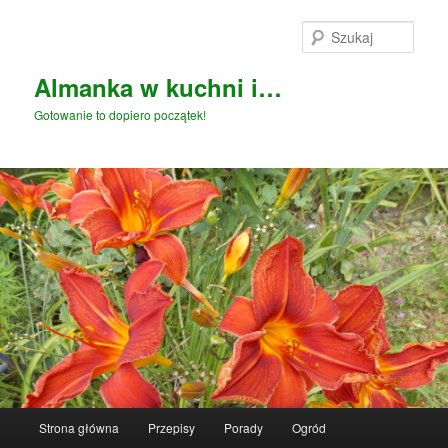
Przeskocz
Przeskocz
do
do
Szuka
tekstu
widgetów
Almanka w kuchni i…
Gotowanie to dopiero początek!
Główne
Strona główna
Przepisy
Porady
Ogród
menu