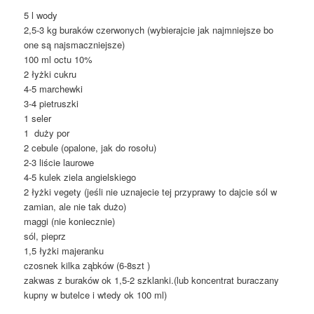
5 l wody
2,5-3 kg buraków czerwonych (wybierajcie jak najmniejsze bo
one są najsmaczniejsze)
100 ml octu 10%
2 łyżki cukru
4-5 marchewki
3-4 pietruszki
1 seler
1 duży por
2 cebule (opalone, jak do rosołu)
2-3 liście laurowe
4-5 kulek ziela angielskiego
2 łyżki vegety (jeśli nie uznajecie tej przyprawy to dajcie sól w
zamian, ale nie tak dużo)
maggi (nie koniecznie)
sól, pieprz
1,5 łyżki majeranku
czosnek kilka ząbków (6-8szt )
zakwas z buraków ok 1,5-2 szklanki.(lub koncentrat buraczany
kupny w butelce i wtedy ok 100 ml)