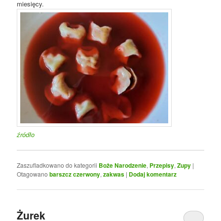
miesięcy.
źródło
Zaszufladkowano do kategorii
Boże Narodzenie
,
Przepisy
,
Zupy
|
Otagowano
barszcz czerwony
,
zakwas
|
Dodaj komentarz
Żurek