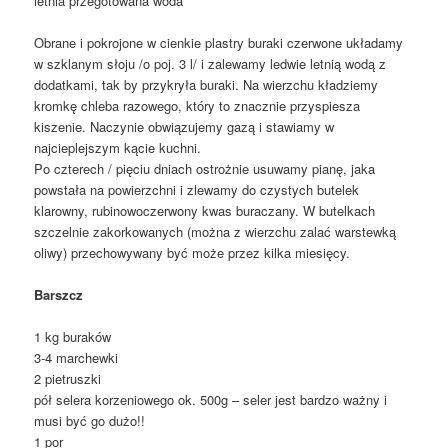
letnia przegotowana woda
Obrane i pokrojone w cienkie plastry buraki czerwone układamy
w szklanym słoju /o poj. 3 l/ i zalewamy ledwie letnią wodą z
dodatkami, tak by przykryła buraki. Na wierzchu kładziemy
kromkę chleba razowego, który to znacznie przyspiesza
kiszenie. Naczynie obwiązujemy gazą i stawiamy w
najcieplejszym kącie kuchni.
Po czterech / pięciu dniach ostrożnie usuwamy pianę, jaka
powstała na powierzchni i zlewamy do czystych butelek
klarowny, rubinowoczerwony kwas buraczany. W butelkach
szczelnie zakorkowanych (można z wierzchu zalać warstewką
oliwy) przechowywany być może przez kilka miesięcy.
Barszcz
1 kg buraków
3-4 marchewki
2 pietruszki
pół selera korzeniowego ok. 500g – seler jest bardzo ważny i
musi być go dużo!!
1 por