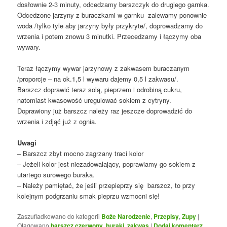
dosłownie 2-3 minuty, odcedzamy barszczyk do drugiego garnka.
Odcedzone jarzyny z buraczkami w garnku zalewamy ponownie
woda /tylko tyle aby jarzyny były przykryte/, doprowadzamy do
wrzenia i potem znowu 3 minutki. Przecedzamy i łączymy oba
wywary.
Teraz łączymy wywar jarzynowy z zakwasem buraczanym
/proporcje – na ok.1,5 l wywaru dajemy 0,5 l zakwasu/.
Barszcz doprawić teraz solą, pieprzem i odrobiną cukru,
natomiast kwasowość uregulować sokiem z cytryny.
Doprawiony już barszcz należy raz jeszcze doprowadzić do
wrzenia i zdjąć już z ognia.
Uwagi
– Barszcz zbyt mocno zagrzany traci kolor
– Jeżeli kolor jest niezadowalający, poprawiamy go sokiem z
utartego surowego buraka.
– Należy pamiętać, że jeśli przepieprzy się barszcz, to przy
kolejnym podgrzaniu smak pieprzu wzmocni się!
Zaszufladkowano do kategorii
Boże Narodzenie
,
Przepisy
,
Zupy
|
Otagowano
barszcz czerwony
,
buraki
,
zakwas
|
Dodaj komentarz