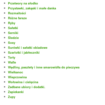
Przetwory na słodko
Przystawki, zakąski i małe danka
Rozmaitości
Różne farsze
Ryby
Sałatki
Serniki
Śledzie
Sosy
Surówki i sałatki obiadowe
Szarlotki i jabłeczniki
Torty
Wafle
Wędliny, pasztety i inne smarowidła do pieczywa
Wielkanoc
Wieprzowina
Wołowina i cielęcina
Zadbane ubiory i dodatki.
Zapiekanki
Zupy