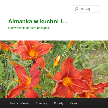
Przeskocz
Przeskocz
do
do
Szuka
tekstu
widgetów
Almanka w kuchni i…
Gotowanie to dopiero początek!
Główne
Strona główna
Przepisy
Porady
Ogród
menu