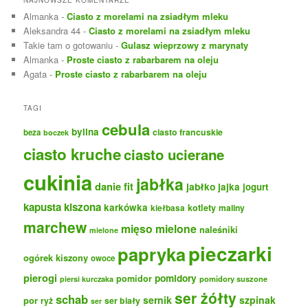
Almanka
-
Ciasto z morelami na zsiadłym mleku
Aleksandra 44
-
Ciasto z morelami na zsiadłym mleku
Takie tam o gotowaniu
-
Gulasz wieprzowy z marynaty
Almanka
-
Proste ciasto z rabarbarem na oleju
Agata
-
Proste ciasto z rabarbarem na oleju
TAGI
cebula
bylina
ciasto francuskie
beza
boczek
ciasto kruche
ciasto ucierane
cukinia
jabłka
danie fit
jabłko
jajka
jogurt
kapusta kiszona
karkówka
kotlety
maliny
kiełbasa
marchew
mięso mielone
naleśniki
mielone
pieczarki
papryka
ogórek kiszony
owoce
pierogi
pomidory
pomidor
pomidory suszone
piersi kurczaka
ser żółty
schab
sernik
szpinak
por
ryż
ser biały
ser