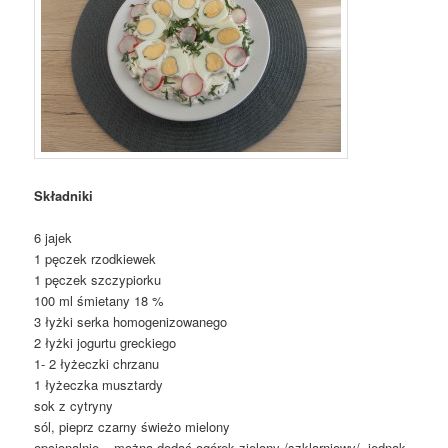
Składniki
6 jajek
1 pęczek rzodkiewek
1 pęczek szczypiorku
100 ml śmietany 18 %
3 łyżki serka homogenizowanego
2 łyżki jogurtu greckiego
1- 2 łyżeczki chrzanu
1 łyżeczka musztardy
sok z cytryny
sól, pieprz czarny świeżo mielony
opcjonalnie – można dodać ogórek zielony /szklarniowy/, jednak