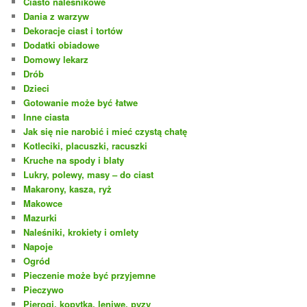
Ciasto naleśnikowe
Dania z warzyw
Dekoracje ciast i tortów
Dodatki obiadowe
Domowy lekarz
Drób
Dzieci
Gotowanie może być łatwe
Inne ciasta
Jak się nie narobić i mieć czystą chatę
Kotleciki, placuszki, racuszki
Kruche na spody i blaty
Lukry, polewy, masy – do ciast
Makarony, kasza, ryż
Makowce
Mazurki
Naleśniki, krokiety i omlety
Napoje
Ogród
Pieczenie może być przyjemne
Pieczywo
Pierogi, kopytka, leniwe, pyzy