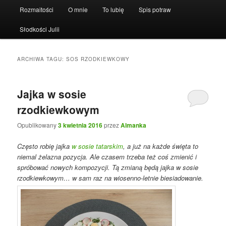
Rozmaitości
O mnie
To lubię
Spis potraw
Słodkości Julii
ARCHIWA TAGU:
SOS RZODKIEWKOWY
Jajka w sosie
rzodkiewkowym
Opublikowany
3 kwietnia 2016
przez
Almanka
Często robię jajka
w sosie tatarskim
, a już na każde święta to
niemal żelazna pozycja. Ale czasem trzeba też coś zmienić i
spróbować nowych kompozycji. Tą zmianą będą jajka w sosie
rzodkiewkowym… w sam raz na wiosenno-letnie biesiadowanie.