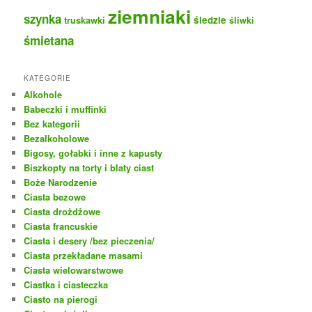
ziemniaki
szynka
truskawki
śledzie
śliwki
śmietana
KATEGORIE
Alkohole
Babeczki i muffinki
Bez kategorii
Bezalkoholowe
Bigosy, gołabki i inne z kapusty
Biszkopty na torty i blaty ciast
Boże Narodzenie
Ciasta bezowe
Ciasta drożdżowe
Ciasta francuskie
Ciasta i desery /bez pieczenia/
Ciasta przekładane masami
Ciasta wielowarstwowe
Ciastka i ciasteczka
Ciasto na pierogi