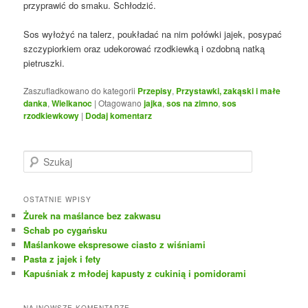
przyprawić do smaku. Schłodzić.
Sos wyłożyć na talerz, poukładać na nim połówki jajek, posypać
szczypiorkiem oraz udekorować rzodkiewką i ozdobną natką
pietruszki.
Zaszufladkowano do kategorii
Przepisy
,
Przystawki, zakąski i małe
danka
,
Wielkanoc
|
Otagowano
jajka
,
sos na zimno
,
sos
rzodkiewkowy
|
Dodaj komentarz
S
z
u
k
OSTATNIE WPISY
a
Żurek na maślance bez zakwasu
j
Schab po cygańsku
Maślankowe ekspresowe ciasto z wiśniami
Pasta z jajek i fety
Kapuśniak z młodej kapusty z cukinią i pomidorami
NAJNOWSZE KOMENTARZE