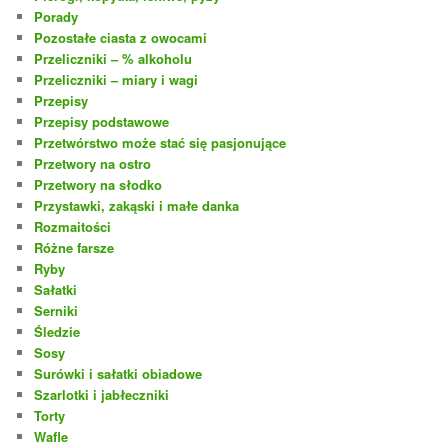
Porady
Pozostałe ciasta z owocami
Przeliczniki – % alkoholu
Przeliczniki – miary i wagi
Przepisy
Przepisy podstawowe
Przetwórstwo może stać się pasjonujące
Przetwory na ostro
Przetwory na słodko
Przystawki, zakąski i małe danka
Rozmaitości
Różne farsze
Ryby
Sałatki
Serniki
Śledzie
Sosy
Surówki i sałatki obiadowe
Szarlotki i jabłeczniki
Torty
Wafle