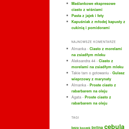
Maślankowe ekspresowe
ciasto z wiśniami
Pasta z jajek i fety
Kapuśniak z młodej kapusty z
cukinią i pomidorami
NAJNOWSZE KOMENTARZE
Almanka
-
Ciasto z morelami
na zsiadłym mleku
Aleksandra 44
-
Ciasto z
morelami na zsiadłym mleku
Takie tam o gotowaniu
-
Gulasz
wieprzowy z marynaty
Almanka
-
Proste ciasto z
rabarbarem na oleju
Agata
-
Proste ciasto z
rabarbarem na oleju
TAGI
cebula
bylina
beza
boczek