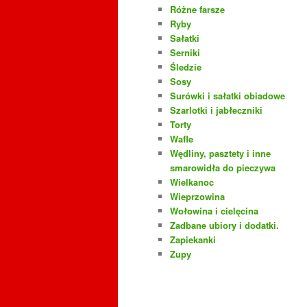
Różne farsze
Ryby
Sałatki
Serniki
Śledzie
Sosy
Surówki i sałatki obiadowe
Szarlotki i jabłeczniki
Torty
Wafle
Wędliny, pasztety i inne
smarowidła do pieczywa
Wielkanoc
Wieprzowina
Wołowina i cielęcina
Zadbane ubiory i dodatki.
Zapiekanki
Zupy