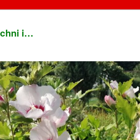
chni i…
!