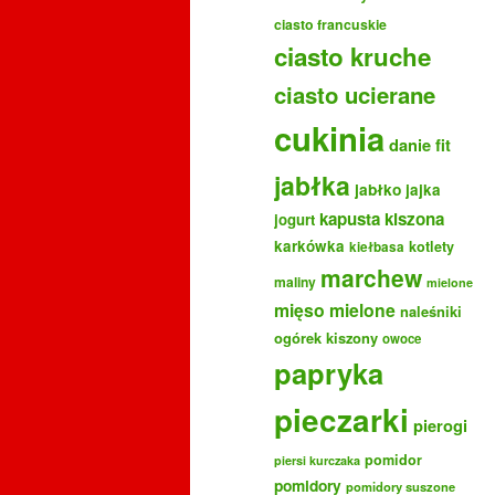
ciasto francuskie
ciasto kruche
ciasto ucierane
cukinia
danie fit
jabłka
jabłko
jajka
kapusta kiszona
jogurt
karkówka
kotlety
kiełbasa
marchew
maliny
mielone
mięso mielone
naleśniki
ogórek kiszony
owoce
papryka
pieczarki
pierogi
pomidor
piersi kurczaka
pomidory
pomidory suszone