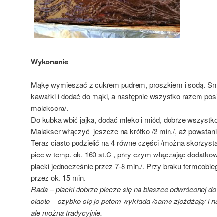
Wykonanie
Mąkę wymieszać z cukrem pudrem, proszkiem i sodą. Sma
kawałki i dodać do mąki, a następnie wszystko razem posi
malaksera/.
Do kubka wbić jajka, dodać mleko i miód, dobrze wszystk
Malakser włączyć jeszcze na krótko /2 min./, aż powstanie
Teraz ciasto podzielić na 4 równe części /można skorzysta
piec w temp. ok. 160 st.C , przy czym włączając dodatko
placki jednocześnie przez 7-8 min./. Przy braku termoobie
przez ok. 15 min.
Rada – placki dobrze piecze się na blaszce odwróconej do 
ciasto – szybko się je potem wykłada /same zjeżdżają/ i n
ale można tradycyjnie.