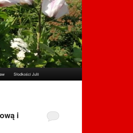
raw
Słodkości Julii
ową i