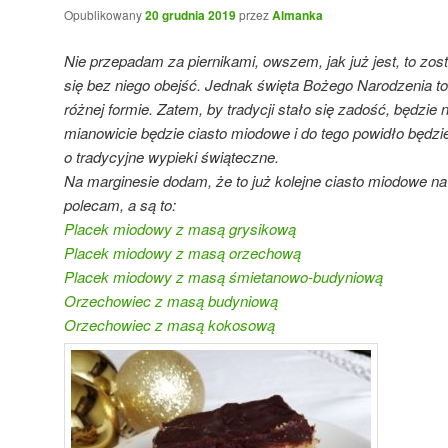
Opublikowany
20 grudnia 2019
przez
Almanka
Nie przepadam za piernikami, owszem, jak już jest, to z
się bez niego obejść. Jednak święta Bożego Narodzenia to m.
różnej formie. Zatem, by tradycji stało się zadość, będzie
mianowicie będzie ciasto miodowe i do tego powidło będzie
o tradycyjne wypieki świąteczne.
Na marginesie dodam, że to już kolejne ciasto miodowe na
polecam, a są to:
Placek miodowy z masą grysikową
Placek miodowy z masą orzechową
Placek miodowy z masą śmietanowo-budyniową
Orzechowiec z masą budyniową
Orzechowiec z masą kokosową