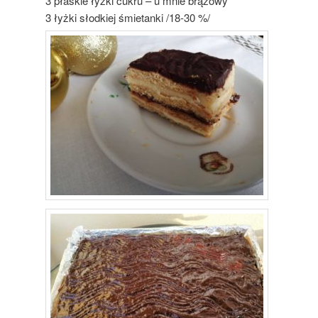
3 płaskie łyżki cukru – u mnie brązowy
3 łyżki słodkiej śmietanki /18-30 %/