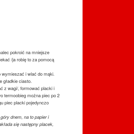
lec pokroić na mniejsze
ekać /ja robię to za pomocą
o wymieszać i wlać do mąki.
 gładkie ciasto.
ć z wagi/, formować placki i
wo termoobieg można piec po 2
gu piec placki pojedynczo
góry dnem, na to papier i
akłada się następny placek,