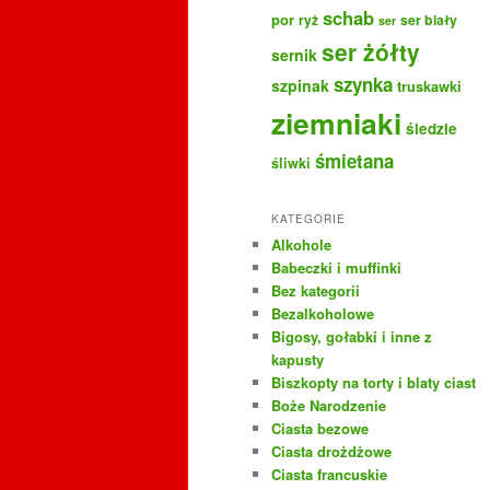
schab
por
ryż
ser biały
ser
ser żółty
sernik
szynka
szpinak
truskawki
ziemniaki
śledzie
śmietana
śliwki
KATEGORIE
Alkohole
Babeczki i muffinki
Bez kategorii
Bezalkoholowe
Bigosy, gołabki i inne z
kapusty
Biszkopty na torty i blaty ciast
Boże Narodzenie
Ciasta bezowe
Ciasta drożdżowe
Ciasta francuskie