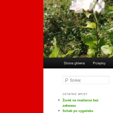
Główne
Strona główna
Przepisy
menu
S
z
u
k
OSTATNIE WPISY
a
Żurek na maślance bez
j
zakwasu
Schab po cygańsku