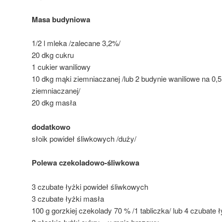
Masa budyniowa
1/2 l mleka /zalecane 3,2%/
20 dkg cukru
1 cukier waniliowy
10 dkg mąki ziemniaczanej /lub 2 budynie waniliowe na 0,5
ziemniaczanej/
20 dkg masła
dodatkowo
słoik powideł śliwkowych /duży/
Polewa czekoladowo-śliwkowa
3 czubate łyżki powideł śliwkowych
3 czubate łyżki masła
100 g gorzkiej czekolady 70 % /1 tabliczka/ lub 4 czubate