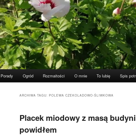
Porady
Ogród
Rozmaitości
O mnie
To lubię
Spis pot
ARCHIWA TAGU:
POLEWA CZEKOLADOWO-ŚLIWKOWA
Placek miodowy z masą budyni
powidłem