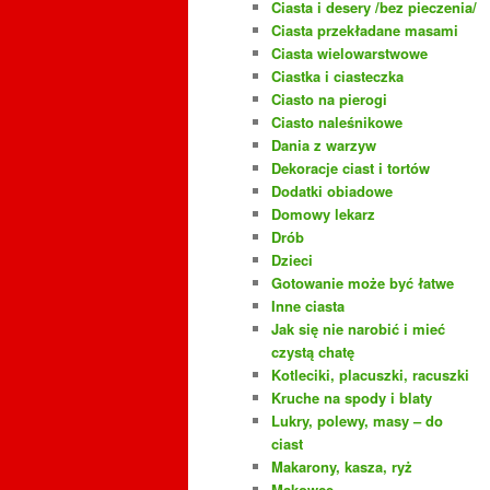
Ciasta i desery /bez pieczenia/
Ciasta przekładane masami
Ciasta wielowarstwowe
Ciastka i ciasteczka
Ciasto na pierogi
Ciasto naleśnikowe
Dania z warzyw
Dekoracje ciast i tortów
Dodatki obiadowe
Domowy lekarz
Drób
Dzieci
Gotowanie może być łatwe
Inne ciasta
Jak się nie narobić i mieć
czystą chatę
Kotleciki, placuszki, racuszki
Kruche na spody i blaty
Lukry, polewy, masy – do
ciast
Makarony, kasza, ryż
Makowce