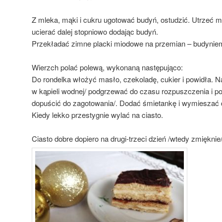
Z mleka, mąki i cukru ugotować budyń, ostudzić. Utrzeć 
ucierać dalej stopniowo dodając budyń.
Przekładać zimne placki miodowe na przemian – budynie
Wierzch polać polewą, wykonaną następująco:
Do rondelka włożyć masło, czekoladę, cukier i powidła. Na
w kąpieli wodnej/ podgrzewać do czasu rozpuszczenia i po
dopuścić do zagotowania/. Dodać śmietankę i wymieszać 
Kiedy lekko przestygnie wylać na ciasto.
Ciasto dobre dopiero na drugi-trzeci dzień /wtedy zmięknie/