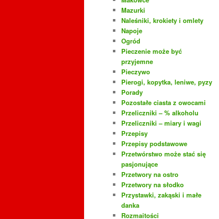
Mazurki
Naleśniki, krokiety i omlety
Napoje
Ogród
Pieczenie może być
przyjemne
Pieczywo
Pierogi, kopytka, leniwe, pyzy
Porady
Pozostałe ciasta z owocami
Przeliczniki – % alkoholu
Przeliczniki – miary i wagi
Przepisy
Przepisy podstawowe
Przetwórstwo może stać się
pasjonujące
Przetwory na ostro
Przetwory na słodko
Przystawki, zakąski i małe
danka
Rozmaitości