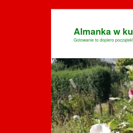
Przeskocz
Przeskocz
do
do
tekstu
widgetów
Almanka w ku
Gotowanie to dopiero początek