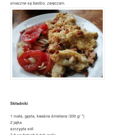
smaczne są bardzo, zaręczam.
Składniki
1 mała, gęsta, kwaśna śmietana /200 g/ *)
2 jajka
szczypta soli
7-8 czubatych łyżek mąki