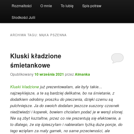
Rozmaitości
O mnie
To lubię
Spis potraw
Słodkości Julii
ARCHIWA TAGU:
MĄKA PSZENNA
Kluski kładzione
śmietankowe
Opublikowany
10 września 2021
przez
Almanka
Kluski kładzione
już prezentowałam, ale były takie…
najzwyklejsze, a te są bardziej delikatne, bo na śmietanie, z
dodatkiem odrobiny proszku do pieczenia, dzięki czemu są
pulchniejsze. Ja do swoich dodałam jeszcze suszony czosnek
niedźwiedzi i koperek, bowiem chciałam podać je w wersji słonej.
Nie są zbyt kształtne, przez co nie prezentują się efektownie, a
to dlatego, że się śpieszyłam i nabierałam łyżką duże porcje, do
tego wzięłam za mały garnek, no same przeciwności, ale