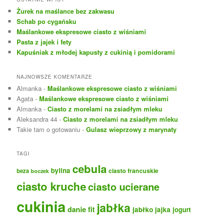
a
Żurek na maślance bez zakwasu
j
Schab po cygańsku
Maślankowe ekspresowe ciasto z wiśniami
Pasta z jajek i fety
Kapuśniak z młodej kapusty z cukinią i pomidorami
NAJNOWSZE KOMENTARZE
Almanka
-
Maślankowe ekspresowe ciasto z wiśniami
Agata
-
Maślankowe ekspresowe ciasto z wiśniami
Almanka
-
Ciasto z morelami na zsiadłym mleku
Aleksandra 44
-
Ciasto z morelami na zsiadłym mleku
Takie tam o gotowaniu
-
Gulasz wieprzowy z marynaty
TAGI
cebula
bylina
ciasto francuskie
beza
boczek
ciasto kruche
ciasto ucierane
cukinia
jabłka
danie fit
jabłko
jajka
jogurt