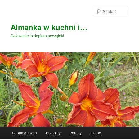
Przeskocz
Przeskocz
do
do
Szuka
tekstu
widgetów
Almanka w kuchni i…
Gotowanie to dopiero początek!
Główne
Strona główna
Przepisy
Porady
Ogród
menu