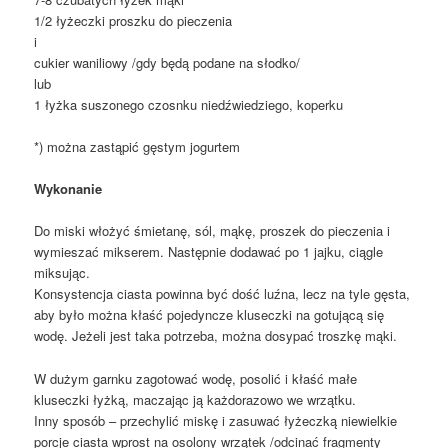
1/2 łyżeczki proszku do pieczenia
i
cukier waniliowy /gdy będą podane na słodko/
lub
1 łyżka suszonego czosnku niedźwiedziego, koperku
*) można zastąpić gęstym jogurtem
Wykonanie
Do miski włożyć śmietanę, sól, mąkę, proszek do pieczenia i
wymieszać mikserem. Następnie dodawać po 1 jajku, ciągle
miksując.
Konsystencja ciasta powinna być dość luźna, lecz na tyle gęsta,
aby było można kłaść pojedyncze kluseczki na gotującą się
wodę. Jeżeli jest taka potrzeba, można dosypać troszkę mąki.
W dużym garnku zagotować wodę, posolić i kłaść małe
kluseczki łyżką, maczając ją każdorazowo we wrzątku.
Inny sposób – przechylić miskę i zasuwać łyżeczką niewielkie
porcje ciasta wprost na osolony wrzątek /odcinać fragmenty