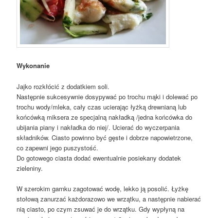
Wykonanie
Jajko rozkłócić z dodatkiem soli.
Następnie sukcesywnie dosypywać po trochu mąki i dolewać po
trochu wody/mleka, cały czas ucierając łyżką drewnianą lub
końcówką miksera ze specjalną nakładką /jedna końcówka do
ubijania piany i nakładka do niej/. Ucierać do wyczerpania
składników. Ciasto powinno być gęste i dobrze napowietrzone,
co zapewni jego puszystość.
Do gotowego ciasta dodać ewentualnie posiekany dodatek
zieleniny.
W szerokim garnku zagotować wodę, lekko ją posolić. Łyżkę
stołową zanurzać każdorazowo we wrzątku, a następnie nabierać
nią ciasto, po czym zsuwać je do wrzątku. Gdy wypłyną na