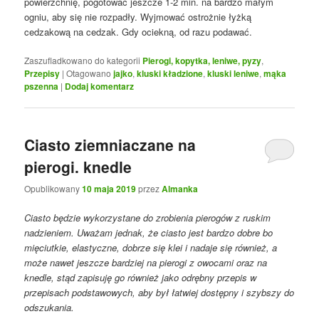
powierzchnię, pogotować jeszcze 1-2 min. na bardzo małym
ogniu, aby się nie rozpadły. Wyjmować ostrożnie łyżką
cedzakową na cedzak. Gdy ociekną, od razu podawać.
Zaszufladkowano do kategorii
Pierogi, kopytka, leniwe, pyzy
,
Przepisy
|
Otagowano
jajko
,
kluski kładzione
,
kluski leniwe
,
mąka
pszenna
|
Dodaj komentarz
Ciasto ziemniaczane na
pierogi. knedle
Opublikowany
10 maja 2019
przez
Almanka
Ciasto będzie wykorzystane do zrobienia pierogów z ruskim
nadzieniem. Uważam jednak, że ciasto jest bardzo dobre bo
mięciutkie, elastyczne, dobrze się klei i nadaje się również, a
może nawet jeszcze bardziej na pierogi z owocami oraz na
knedle, stąd zapisuję go również jako odrębny przepis w
przepisach podstawowych, aby był łatwiej dostępny i szybszy do
odszukania.