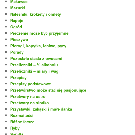
Makowce
Mazurki
Naleśniki, krokiety i omlety
Napoje
Ogród
Pieczenie może być przyjemne
Pieczywo
Pierogi, kopytka, leniwe, pyzy
Porady
Pozostałe ciasta z owocami
Przeliczniki – % alkoholu
Przeliczniki – miary i wagi
Przepisy
Przepisy podstawowe
Przetwórstwo może stać się pasjonujące
Przetwory na ostro
Przetwory na słodko
Przystawki, zakąski i małe danka
Rozmaitości
Różne farsze
Ryby
Sałatki