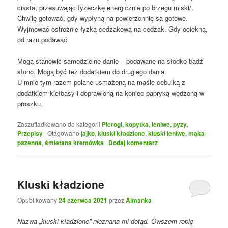
ciasta, przesuwając łyżeczkę energicznie po brzegu miski/.
Chwilę gotować, gdy wypłyną na powierzchnię są gotowe.
Wyjmować ostrożnie łyżką cedzakową na cedzak. Gdy ociekną,
od razu podawać.
Mogą stanowić samodzielne danie – podawane na słodko bądź
słono. Mogą być też dodatkiem do drugiego dania.
U mnie tym razem polane usmażoną na maśle cebulką z
dodatkiem kiełbasy i doprawioną na koniec papryką wędzoną w
proszku.
Zaszufladkowano do kategorii
Pierogi, kopytka, leniwe, pyzy
,
Przepisy
|
Otagowano
jajko
,
kluski kładzione
,
kluski leniwe
,
mąka
pszenna
,
śmietana kremówka
|
Dodaj komentarz
Kluski kładzione
Opublikowany
24 czerwca 2021
przez
Almanka
Nazwa „kluski kładzione” nieznana mi dotąd. Owszem robię