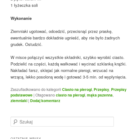
1 łyżeczka soli
Wykonanie
Ziemniaki ugotować, odcedzić, przecisnąć przez praskę,
ewentualnie bardzo dokładnie ugnieść, aby nie było żadnych
grudek. Ostudzić.
W misce połączyć wszystkie składniki, szybko wyrobić ciasto.
Podzielić na części, każdą wałkować i wycinać szklanką krążki.
Nakładać farsz, sklejać jak normalne pierogi, wrzucać na
wrzącą, lekko posoloną wodę i gotować 3-5 min. od wypłynięcia.
Zaszufladkowano do kategorii
Ciasto na pierogi
,
Przepisy
,
Przepisy
podstawowe
|
Otagowano
ciasto na pierogi
,
mąka pszenna
,
ziemniaki
|
Dodaj komentarz
S
z
u
k
OSTATNIE WPISY