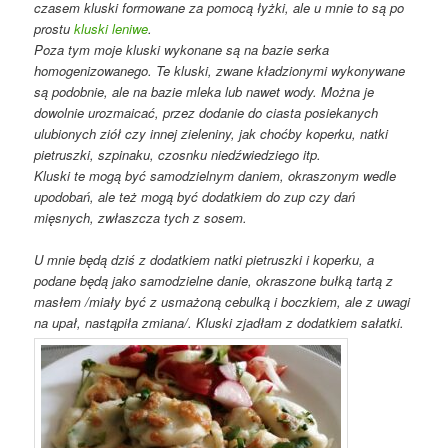
czasem kluski formowane za pomocą łyżki, ale u mnie to są po
prostu
kluski leniwe
.
Poza tym moje kluski wykonane są na bazie serka
homogenizowanego. Te kluski, zwane kładzionymi wykonywane
są podobnie, ale na bazie mleka lub nawet wody. Można je
dowolnie urozmaicać, przez dodanie do ciasta posiekanych
ulubionych ziół czy innej zieleniny, jak choćby koperku, natki
pietruszki, szpinaku, czosnku niedźwiedziego itp.
Kluski te mogą być samodzielnym daniem, okraszonym wedle
upodobań, ale też mogą być dodatkiem do zup czy dań
mięsnych, zwłaszcza tych z sosem.
U mnie będą dziś z dodatkiem natki pietruszki i koperku, a
podane będą jako samodzielne danie, okraszone bułką tartą z
masłem /miały być z usmażoną cebulką i boczkiem, ale z uwagi
na upał, nastąpiła zmiana/. Kluski zjadłam z dodatkiem sałatki.