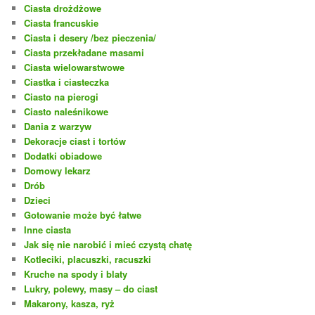
Ciasta drożdżowe
Ciasta francuskie
Ciasta i desery /bez pieczenia/
Ciasta przekładane masami
Ciasta wielowarstwowe
Ciastka i ciasteczka
Ciasto na pierogi
Ciasto naleśnikowe
Dania z warzyw
Dekoracje ciast i tortów
Dodatki obiadowe
Domowy lekarz
Drób
Dzieci
Gotowanie może być łatwe
Inne ciasta
Jak się nie narobić i mieć czystą chatę
Kotleciki, placuszki, racuszki
Kruche na spody i blaty
Lukry, polewy, masy – do ciast
Makarony, kasza, ryż