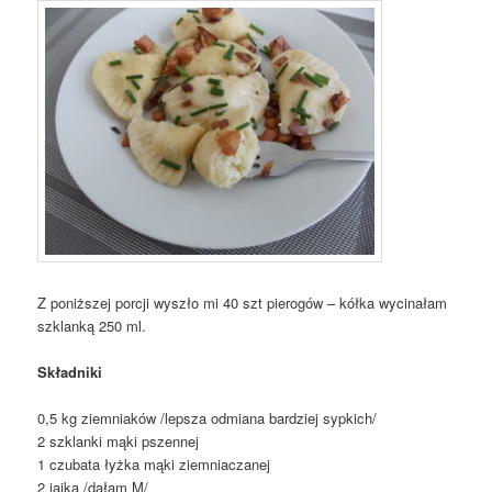
Z poniższej porcji wyszło mi 40 szt pierogów – kółka wycinałam
szklanką 250 ml.
Składniki
0,5 kg ziemniaków /lepsza odmiana bardziej sypkich/
2 szklanki mąki pszennej
1 czubata łyżka mąki ziemniaczanej
2 jajka /dałam M/