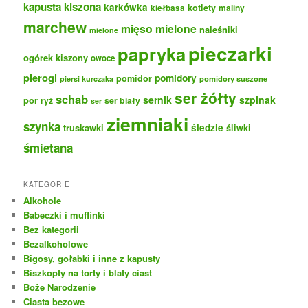
kapusta kiszona
karkówka
kotlety
maliny
kiełbasa
marchew
mięso mielone
naleśniki
mielone
pieczarki
papryka
ogórek kiszony
owoce
pierogi
pomidory
pomidor
pomidory suszone
piersi kurczaka
ser żółty
schab
sernik
szpinak
por
ryż
ser biały
ser
ziemniaki
szynka
truskawki
śledzie
śliwki
śmietana
KATEGORIE
Alkohole
Babeczki i muffinki
Bez kategorii
Bezalkoholowe
Bigosy, gołabki i inne z kapusty
Biszkopty na torty i blaty ciast
Boże Narodzenie
Ciasta bezowe