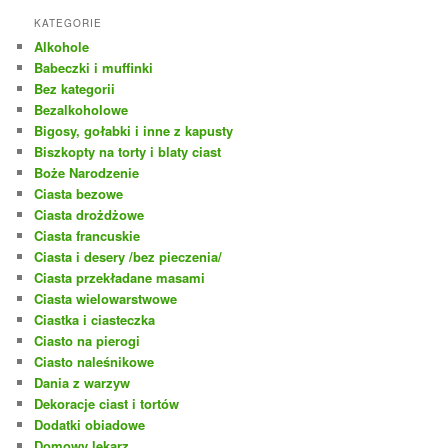
KATEGORIE
Alkohole
Babeczki i muffinki
Bez kategorii
Bezalkoholowe
Bigosy, gołabki i inne z kapusty
Biszkopty na torty i blaty ciast
Boże Narodzenie
Ciasta bezowe
Ciasta drożdżowe
Ciasta francuskie
Ciasta i desery /bez pieczenia/
Ciasta przekładane masami
Ciasta wielowarstwowe
Ciastka i ciasteczka
Ciasto na pierogi
Ciasto naleśnikowe
Dania z warzyw
Dekoracje ciast i tortów
Dodatki obiadowe
Domowy lekarz