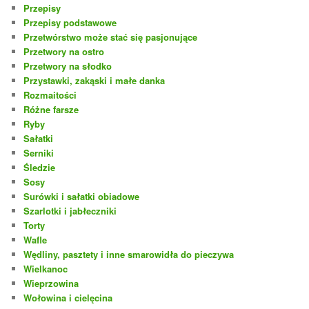
Przepisy
Przepisy podstawowe
Przetwórstwo może stać się pasjonujące
Przetwory na ostro
Przetwory na słodko
Przystawki, zakąski i małe danka
Rozmaitości
Różne farsze
Ryby
Sałatki
Serniki
Śledzie
Sosy
Surówki i sałatki obiadowe
Szarlotki i jabłeczniki
Torty
Wafle
Wędliny, pasztety i inne smarowidła do pieczywa
Wielkanoc
Wieprzowina
Wołowina i cielęcina