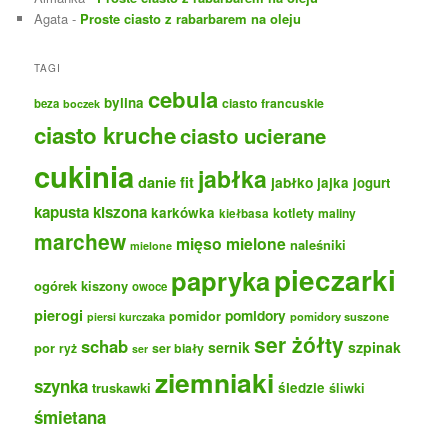
Agata
-
Proste ciasto z rabarbarem na oleju
TAGI
cebula
bylina
ciasto francuskie
beza
boczek
ciasto kruche
ciasto ucierane
cukinia
jabłka
danie fit
jabłko
jajka
jogurt
kapusta kiszona
karkówka
kotlety
maliny
kiełbasa
marchew
mięso mielone
naleśniki
mielone
pieczarki
papryka
ogórek kiszony
owoce
pierogi
pomidory
pomidor
pomidory suszone
piersi kurczaka
ser żółty
schab
sernik
szpinak
por
ryż
ser biały
ser
ziemniaki
szynka
truskawki
śledzie
śliwki
śmietana