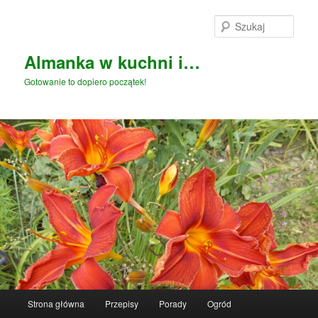
Przeskocz
Przeskocz
do
do
Szuka
tekstu
widgetów
Almanka w kuchni i…
Gotowanie to dopiero początek!
Główne
Strona główna
Przepisy
Porady
Ogród
menu