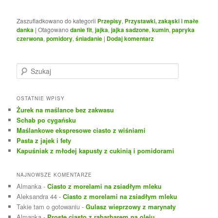
Zaszufladkowano do kategorii
Przepisy
,
Przystawki, zakąski i małe
danka
|
Otagowano
danie fit
,
jajka
,
jajka sadzone
,
kumin
,
papryka
czerwona
,
pomidory
,
śniadanie
|
Dodaj komentarz
S
z
u
k
OSTATNIE WPISY
a
Żurek na maślance bez zakwasu
j
Schab po cygańsku
Maślankowe ekspresowe ciasto z wiśniami
Pasta z jajek i fety
Kapuśniak z młodej kapusty z cukinią i pomidorami
NAJNOWSZE KOMENTARZE
Almanka
-
Ciasto z morelami na zsiadłym mleku
Aleksandra 44
-
Ciasto z morelami na zsiadłym mleku
Takie tam o gotowaniu
-
Gulasz wieprzowy z marynaty
Almanka
-
Proste ciasto z rabarbarem na oleju