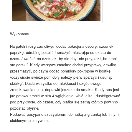
Wykonanie
Na patelni rozgrzać oliwę, dodać pokrojoną cebulę, czosnek,
paprykę, odrobinę posolić i smażyć mieszając od czasu do
czasu /uważać na czosnek, by się zbyt nie przypiekł, bo zrobi
się gorzki/. Kiedy warzywa zmiękną dodać przyprawy, chwilkę
przesmażyć, po czym dodać pomidory pokrojone w kostkę
/oczywiście świeże pomidory należy pierw sparzyć i usunąć
skórkę/. Dusić wszystko do miękkości i częściowego
zredukowania sosu, doprawić jeszcze do smaku. Kiedy sos jest
już gotowy zrobić w nim 4 wgłębienia, wbić jajka i dusić/gotować
pod przykrycie. do czasu, gdy białka się zetną /żółtko powinno
pozostać płynne/.
Podawać posypane szczypiorem lub natką z grzanką lub innym
ulubionym pieczywem.