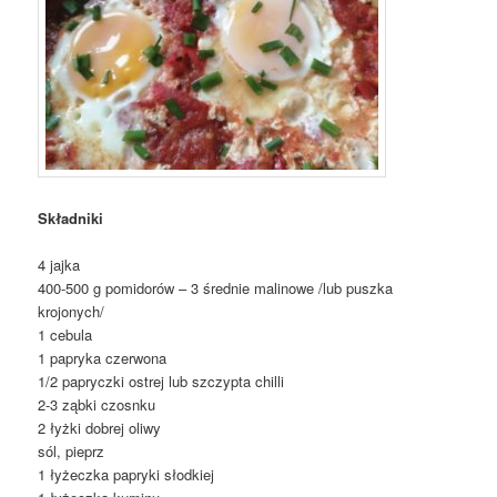
Składniki
4 jajka
400-500 g pomidorów – 3 średnie malinowe /lub puszka
krojonych/
1 cebula
1 papryka czerwona
1/2 papryczki ostrej lub szczypta chilli
2-3 ząbki czosnku
2 łyżki dobrej oliwy
sól, pieprz
1 łyżeczka papryki słodkiej