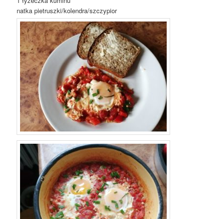
1 łyżeczka kuminu
natka pietruszki/kolendra/szczypior