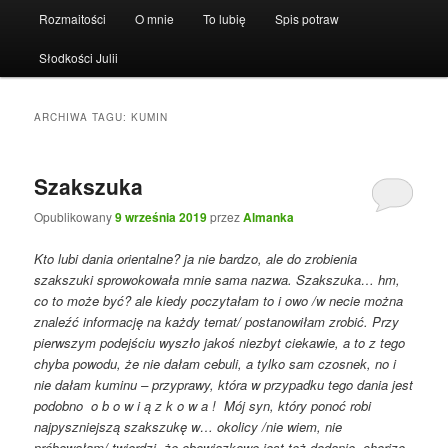
Rozmaitości
O mnie
To lubię
Spis potraw
Słodkości Julii
ARCHIWA TAGU:
KUMIN
Szakszuka
Opublikowany
9 września 2019
przez
Almanka
Kto lubi dania orientalne? ja nie bardzo, ale do zrobienia
szakszuki sprowokowała mnie sama nazwa. Szakszuka… hm,
co to może być? ale kiedy poczytałam to i owo /w necie można
znaleźć informację na każdy temat/ postanowiłam zrobić. Przy
pierwszym podejściu wyszło jakoś niezbyt ciekawie, a to z tego
chyba powodu, że nie dałam cebuli, a tylko sam czosnek, no i
nie dałam kuminu – przyprawy, która w przypadku tego dania jest
podobno o b o w i ą z k o w a ! Mój syn, który ponoć robi
najpyszniejszą szakszukę w… okolicy /nie wiem, nie
próbowałam/ twierdzi, że obowiązkowe jest też dodanie chorizo,