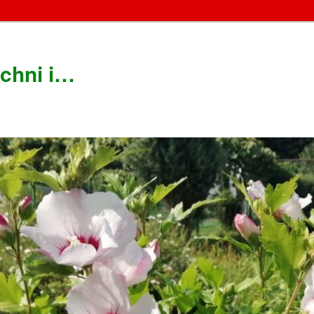
chni i…
!