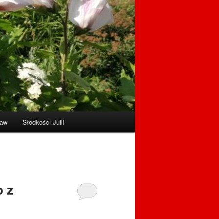
raw
Słodkości Julii
o z