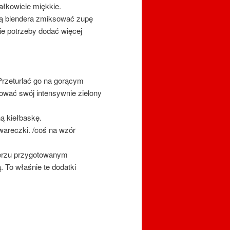
ałkowicie miękkie.
cą blendera zmiksować zupę
ie potrzeby dodać więcej
Przeturlać go na gorącym
hować swój intensywnie zielony
ą kiełbaskę.
areczki. /coś na wzór
lerzu przygotowanym
 To właśnie te dodatki