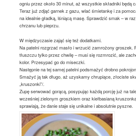
ogniu przez około 30 minut, aż wszystkie składniki będą c
Teraz już zdjąć garnek z gazu, wlać śmietankę i za pomo
na idealnie gładką, lśniącą masę. Sprawdzić smak – w raz
chrzanu lub pieprzu.
W międzyczasie zająć się też dodatkami.
Na patelni rozgrzać masło i wrzucić zamrożony groszek. 
tłuszczu tylko przez chwilę – musi się rozmrozić, ale zac
kolor. Przesypać go do miseczki.
Następnie na tej samej patelni podsmażyć drobno pokrojon
Smażyć ją tak długo
,
aż uzyskamy chrupiące, złociste skw
„kruszonki”/.
Zupę serwować gorącą, posypując każdą porcję już na ta
wcześniej zielonym groszkiem oraz kiełbasianą kruszonką.
sprawiają, że danie staje się unikalne i absolutnie pyszne.