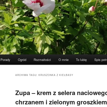
Porady
Ogród
Rozmaitości
O mnie
To lubię
Spis pot
ARCHIWA TAGU:
KRUSZONKA Z KIEŁBASY
Zupa – krem z selera nacioweg
chrzanem i zielonym groszkiem