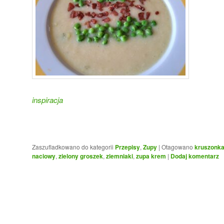
inspiracja
Zaszufladkowano do kategorii
Przepisy
,
Zupy
|
Otagowano
kruszonka
naciowy
,
zielony groszek
,
ziemniaki
,
zupa krem
|
Dodaj komentarz