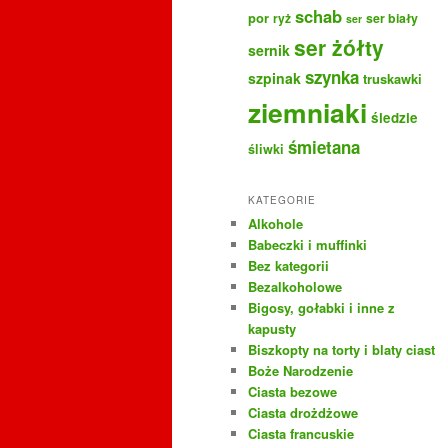
schab
por
ryż
ser biały
ser
ser żółty
sernik
szynka
szpinak
truskawki
ziemniaki
śledzie
śmietana
śliwki
KATEGORIE
Alkohole
Babeczki i muffinki
Bez kategorii
Bezalkoholowe
Bigosy, gołabki i inne z
kapusty
Biszkopty na torty i blaty ciast
Boże Narodzenie
Ciasta bezowe
Ciasta drożdżowe
Ciasta francuskie