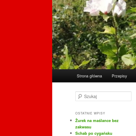
Główne
Strona główna
Przepisy
menu
S
z
u
k
OSTATNIE WPISY
a
Żurek na maślance bez
j
zakwasu
Schab po cygańsku