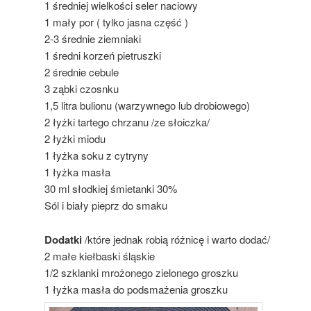
1 średniej wielkości seler naciowy
1 mały por ( tylko jasna część )
2-3 średnie ziemniaki
1 średni korzeń pietruszki
2 średnie cebule
3 ząbki czosnku
1,5 litra bulionu (warzywnego lub drobiowego)
2 łyżki tartego chrzanu /ze słoiczka/
2 łyżki miodu
1 łyżka soku z cytryny
1 łyżka masła
30 ml słodkiej śmietanki 30%
Sól i biały pieprz do smaku
Dodatki
/które jednak robią różnicę i warto dodać/
2 małe kiełbaski śląskie
1/2 szklanki mrożonego zielonego groszku
1 łyżka masła do podsmażenia groszku