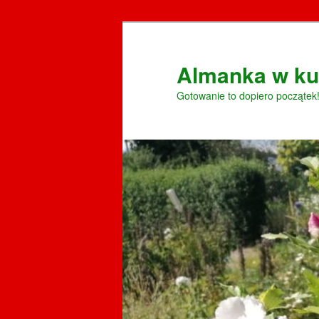
Przeskocz
Przeskocz
do
do
tekstu
widgetów
Almanka w ku
Gotowanie to dopiero początek