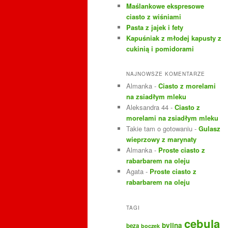
Maślankowe ekspresowe
ciasto z wiśniami
Pasta z jajek i fety
Kapuśniak z młodej kapusty z
cukinią i pomidorami
NAJNOWSZE KOMENTARZE
Almanka
-
Ciasto z morelami
na zsiadłym mleku
Aleksandra 44
-
Ciasto z
morelami na zsiadłym mleku
Takie tam o gotowaniu
-
Gulasz
wieprzowy z marynaty
Almanka
-
Proste ciasto z
rabarbarem na oleju
Agata
-
Proste ciasto z
rabarbarem na oleju
TAGI
cebula
bylina
beza
boczek