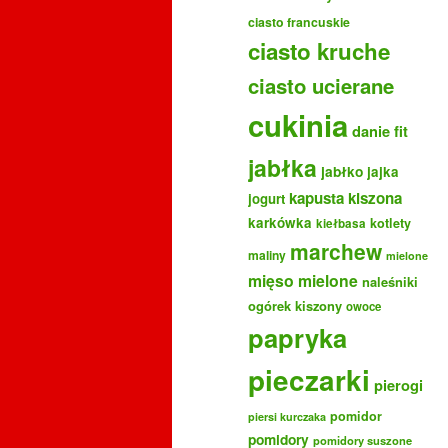
ciasto francuskie
ciasto kruche
ciasto ucierane
cukinia
danie fit
jabłka
jabłko
jajka
kapusta kiszona
jogurt
karkówka
kotlety
kiełbasa
marchew
maliny
mielone
mięso mielone
naleśniki
ogórek kiszony
owoce
papryka
pieczarki
pierogi
pomidor
piersi kurczaka
pomidory
pomidory suszone