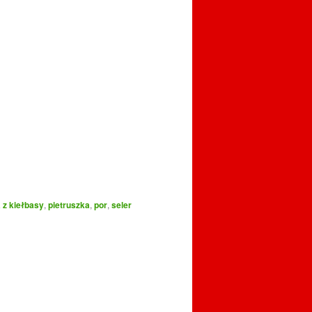
 z kiełbasy
,
pietruszka
,
por
,
seler