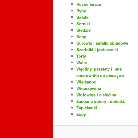
Różne farsze
Ryby
Sałatki
Serniki
Śledzie
Sosy
Surówki i sałatki obiadowe
Szarlotki i jabłeczniki
Torty
Wafle
Wędliny, pasztety i inne
smarowidła do pieczywa
Wielkanoc
Wieprzowina
Wołowina i cielęcina
Zadbane ubiory i dodatki.
Zapiekanki
Zupy