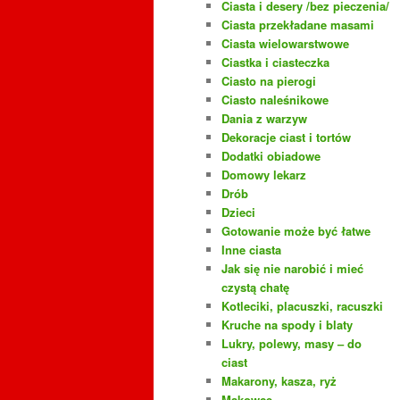
Ciasta i desery /bez pieczenia/
Ciasta przekładane masami
Ciasta wielowarstwowe
Ciastka i ciasteczka
Ciasto na pierogi
Ciasto naleśnikowe
Dania z warzyw
Dekoracje ciast i tortów
Dodatki obiadowe
Domowy lekarz
Drób
Dzieci
Gotowanie może być łatwe
Inne ciasta
Jak się nie narobić i mieć
czystą chatę
Kotleciki, placuszki, racuszki
Kruche na spody i blaty
Lukry, polewy, masy – do
ciast
Makarony, kasza, ryż
Makowce