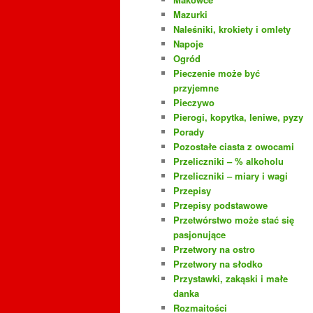
Mazurki
Naleśniki, krokiety i omlety
Napoje
Ogród
Pieczenie może być
przyjemne
Pieczywo
Pierogi, kopytka, leniwe, pyzy
Porady
Pozostałe ciasta z owocami
Przeliczniki – % alkoholu
Przeliczniki – miary i wagi
Przepisy
Przepisy podstawowe
Przetwórstwo może stać się
pasjonujące
Przetwory na ostro
Przetwory na słodko
Przystawki, zakąski i małe
danka
Rozmaitości