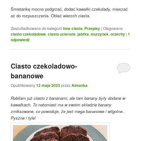
Śmietankę mocno podgrzać, dodać kawałki czekolady, mieszać
aż do rozpuszczenia. Oblać wierzch ciasta.
Zaszufladkowano do kategorii
Inne ciasta
,
Przepisy
|
Otagowano
ciasto czekoladowe
,
ciasto ucierane
,
jabłka
,
murzynek
,
orzechy
|
1
odpowiedź
Ciasto czekoladowo-
bananowe
Opublikowany
12 maja 2023
przez
Almanka
Robiłam już ciasto z bananami, ale tam banany były dodane w
kawałkach. To natomiast ma w swoim składzie banany
zmiksowane, co powoduje, że jest mega bananowe i wilgotne..
Pyszne i tyle!