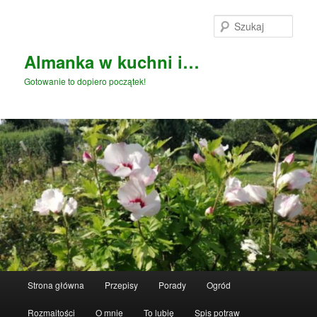
Przeskocz
Przeskocz
do
do
Szuka
tekstu
widgetów
Almanka w kuchni i…
Gotowanie to dopiero początek!
Główne
Strona główna
Przepisy
Porady
Ogród
menu
Rozmaitości
O mnie
To lubię
Spis potraw