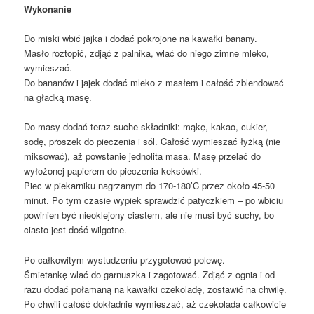
Wykonanie
Do miski wbić jajka i dodać pokrojone na kawałki banany.
Masło roztopić, zdjąć z palnika, wlać do niego zimne mleko,
wymieszać.
Do bananów i jajek dodać mleko z masłem i całość zblendować
na gładką masę.
Do masy dodać teraz suche składniki: mąkę, kakao, cukier,
sodę, proszek do pieczenia i sól. Całość wymieszać łyżką (nie
miksować), aż powstanie jednolita masa. Masę przelać do
wyłożonej papierem do pieczenia keksówki.
Piec w piekarniku nagrzanym do 170-180’C przez około 45-50
minut. Po tym czasie wypiek sprawdzić patyczkiem – po wbiciu
powinien być nieoklejony ciastem, ale nie musi być suchy, bo
ciasto jest dość wilgotne.
Po całkowitym wystudzeniu przygotować polewę.
Śmietankę wlać do garnuszka i zagotować. Zdjąć z ognia i od
razu dodać połamaną na kawałki czekoladę, zostawić na chwilę.
Po chwili całość dokładnie wymieszać, aż czekolada całkowicie