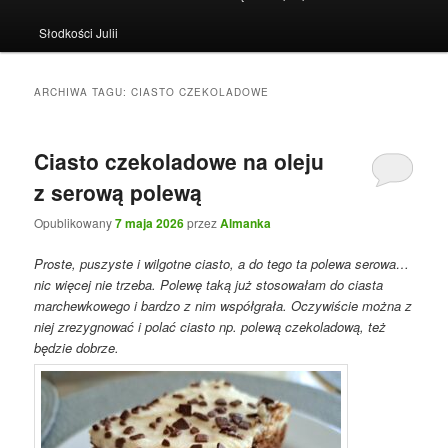
Słodkości Julii
ARCHIWA TAGU:
CIASTO CZEKOLADOWE
Ciasto czekoladowe na oleju
z serową polewą
Opublikowany
7 maja 2026
przez
Almanka
Proste, puszyste i wilgotne ciasto, a do tego ta polewa serowa…
nic więcej nie trzeba. Polewę taką już stosowałam do ciasta
marchewkowego i bardzo z nim współgrała. Oczywiście można z
niej zrezygnować i polać ciasto np. polewą czekoladową, też
będzie dobrze.