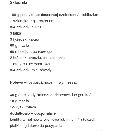
Składniki
100 g gorzkiej lub deserowej czekolady /1 tabliczka/
1 szklanka mąki pszennej
3/4 szklanki cukru
3 jajka
3 łyżeczki kakao
60 g masła
60 ml oleju rzepakowego
2 łyżeczki proszku do pieczenia
1 mały cukier waniliowy
3/4 szklanki mleka/wody
Polewa –
rozpuścić razem i wymieszać
40 g czekolady /mleczna, deserowa lub gorzka/
10 g masła
1-2 łyżki mleka
dodatkowo – opcjonalnie
konfitura malinowa, wiśniowa lub inna – 1 słoiczek
płatki migdałowe do posypania