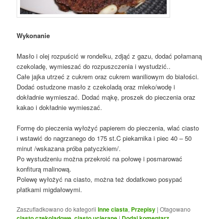
Wykonanie
Masło i olej rozpuścić w rondelku, zdjąć z gazu, dodać połamaną
czekoladę, wymieszać do rozpuszczenia i wystudzić..
Całe jajka utrzeć z cukrem oraz cukrem waniliowym do białości.
Dodać ostudzone masło z czekoladą oraz mleko/wodę i
dokładnie wymieszać. Dodać mąkę, proszek do pieczenia oraz
kakao i dokładnie wymieszać.
Formę do pieczenia wyłożyć papierem do pieczenia, wlać ciasto
i wstawić do nagrzanego do 175 st.C piekarnika i piec 40 – 50
minut /wskazana próba patyczkiem/.
Po wystudzeniu można przekroić na połowę i posmarować
konfiturą malinową.
Polewę wyłożyć na ciasto, można też dodatkowo posypać
płatkami migdałowymi.
Zaszufladkowano do kategorii
Inne ciasta
,
Przepisy
|
Otagowano
ciasto czekoladowe
,
ciasto ucierane
|
Dodaj komentarz