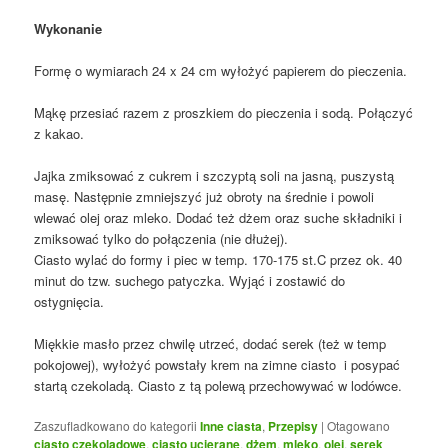
Wykonanie
Formę o wymiarach 24 x 24 cm wyłożyć papierem do pieczenia.
Mąkę przesiać razem z proszkiem do pieczenia i sodą. Połączyć
z kakao.
Jajka zmiksować z cukrem i szczyptą soli na jasną, puszystą
masę. Następnie zmniejszyć już obroty na średnie i powoli
wlewać olej oraz mleko. Dodać też dżem oraz suche składniki i
zmiksować tylko do połączenia (nie dłużej).
Ciasto wylać do formy i piec w temp. 170-175 st.C przez ok. 40
minut do tzw. suchego patyczka. Wyjąć i zostawić do
ostygnięcia.
Miękkie masło przez chwilę utrzeć, dodać serek (też w temp
pokojowej), wyłożyć powstały krem na zimne ciasto i posypać
startą czekoladą. Ciasto z tą polewą przechowywać w lodówce.
Zaszufladkowano do kategorii
Inne ciasta
,
Przepisy
|
Otagowano
ciasto czekoladowe
,
ciasto ucierane
,
dżem
,
mleko
,
olej
,
serek