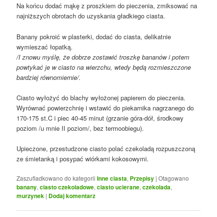
Na końcu dodać mąkę z proszkiem do pieczenia, zmiksować na
najniższych obrotach do uzyskania gładkiego ciasta.
Banany pokroić w plasterki, dodać do ciasta, delikatnie
wymieszać łopatką.
/I znowu myślę, że dobrze zostawić troszkę bananów i potem
powtykać je w ciasto na wierzchu, wtedy będą rozmieszczone
bardziej równomiernie/.
Ciasto wyłożyć do blachy wyłożonej papierem do pieczenia.
Wyrównać powierzchnię i wstawić do piekarnika nagrzanego do
170-175 st.C i piec 40-45 minut (grzanie góra-dół, środkowy
poziom /u mnie II poziom/, bez termoobiegu).
Upieczone, przestudzone ciasto polać czekoladą rozpuszczoną
ze śmietanką i posypać wiórkami kokosowymi.
Zaszufladkowano do kategorii
Inne ciasta
,
Przepisy
|
Otagowano
banany
,
ciasto czekoladowe
,
ciasto ucierane
,
czekolada
,
murzynek
|
Dodaj komentarz