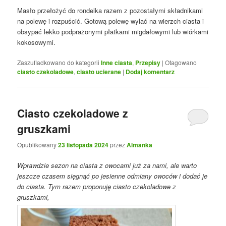
Masło przełożyć do rondelka razem z pozostałymi składnikami
na polewę i rozpuścić. Gotową polewę wylać na wierzch ciasta i
obsypać lekko podprażonymi płatkami migdałowymi lub wiórkami
kokosowymi.
Zaszufladkowano do kategorii
Inne ciasta
,
Przepisy
|
Otagowano
ciasto czekoladowe
,
ciasto ucierane
|
Dodaj komentarz
Ciasto czekoladowe z
gruszkami
Opublikowany
23 listopada 2024
przez
Almanka
Wprawdzie sezon na ciasta z owocami już za nami, ale warto
jeszcze czasem sięgnąć po jesienne odmiany owoców i dodać je
do ciasta. Tym razem proponuję ciasto czekoladowe z
gruszkami,