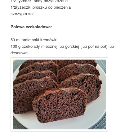
1/2 łyżeczki sody oczyszczonej
1/2łyżeczki proszku do pieczenia
szczypta soli
Polewa czekoladowa:
50 ml śmietanki kremówki
100 g czekolady mlecznej lub gorzkiej (lub pół na pół) lub
deserowej