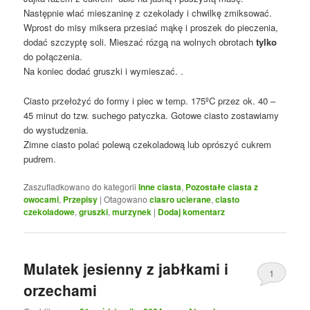
Następnie wlać mieszaninę z czekolady i chwilkę zmiksować.
Wprost do misy miksera przesiać mąkę i proszek do pieczenia,
dodać szczyptę soli. Mieszać rózgą na wolnych obrotach
tylko
do połączenia.
Na koniec dodać gruszki i wymieszać. .
Ciasto przełożyć do formy i piec w temp. 175ºC przez ok. 40 –
45 minut do tzw. suchego patyczka. Gotowe ciasto zostawiamy
do wystudzenia.
Zimne ciasto polać polewą czekoladową lub oprószyć cukrem
pudrem.
Zaszufladkowano do kategorii
Inne ciasta
,
Pozostałe ciasta z
owocami
,
Przepisy
|
Otagowano
ciasro ucierane
,
ciasto
czekoladowe
,
gruszki
,
murzynek
|
Dodaj komentarz
Mulatek jesienny z jabłkami i
1
orzechami