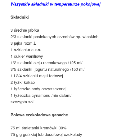
Wszystkie składniki w temperaturze pokojowej
Składniki
3 średnie jabłka
2/3 szklanki posiekanych orzechów np. włoskich
3 jajka rozm.L
1 szklanka cukru
1 cukier waniliowy
1/2 szklanki oleju rzepakowego /125 ml/
3/5 szklanki jogurtu naturalnego /150 ml/
1 i 3/4 szklanki mąki tortowej
2 łyżki kakao
1 łyżeczka sody oczyszczonej
1 łyżeczka cynamonu /nie dałam/
szczypta soli
Polewa czekoladowa ganache
75 ml śmietanki kremówki 30%
75 g g gorzkiej lub deserowej czekolady