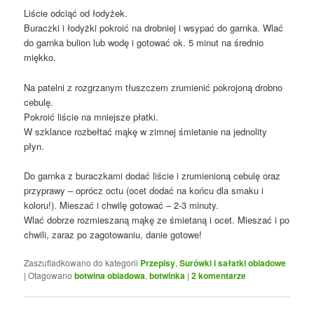
Liście odciąć od łodyżek.
Buraczki i łodyżki pokroić na drobniej i wsypać do garnka. Wlać
do garnka bulion lub wodę i gotować ok. 5 minut na średnio
miękko.
Na patelni z rozgrzanym tłuszczem zrumienić pokrojoną drobno
cebulę.
Pokroić liście na mniejsze płatki.
W szklance rozbełtać mąkę w zimnej śmietanie na jednolity
płyn.
Do garnka z buraczkami dodać liście i zrumienioną cebulę oraz
przyprawy – oprócz octu (ocet dodać na końcu dla smaku i
koloru!). Mieszać i chwilę gotować – 2-3 minuty.
Wlać dobrze rozmieszaną mąkę ze śmietaną i ocet. Mieszać i po
chwili, zaraz po zagotowaniu, danie gotowe!
Zaszufladkowano do kategorii
Przepisy
,
Surówki i sałatki obiadowe
|
Otagowano
botwina obiadowa
,
botwinka
|
2
komentarze