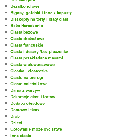
Bezalkoholowe
Bigosy, gołabki i inne z kapusty
Biszkopty na torty i blaty ciast
Boże Narodzenie
Ciasta bezowe
Ciasta drożdżowe
Ciasta francuskie
Ciasta i desery /bez pieczenia/
Ciasta przekładane masami
Ciasta wielowarstwowe
Ciastka i ciasteczka
Ciasto na pierogi
Ciasto naleśnikowe
Dania z warzyw
Dekoracje ciast i tortów
Dodatki obiadowe
Domowy lekarz
Drób
Dzieci
Gotowanie może być łatwe
Inne ciasta