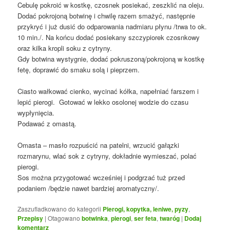
Cebulę pokroić w kostkę, czosnek posiekać, zeszklić na oleju.
Dodać pokrojoną botwinę i chwilę razem smażyć, następnie
przykryć i już dusić do odparowania nadmiaru płynu /trwa to ok.
10 min./. Na końcu dodać posiekany szczypiorek czosnkowy
oraz kilka kropli soku z cytryny.
Gdy botwina wystygnie, dodać pokruszoną/pokrojoną w kostkę
fetę, doprawić do smaku solą i pieprzem.
Ciasto wałkować cienko, wycinać kółka, napełniać farszem i
lepić pierogi. Gotować w lekko osolonej wodzie do czasu
wypłynięcia.
Podawać z omastą.
Omasta – masło rozpuścić na patelni, wrzucić gałązki
rozmarynu, wlać sok z cytryny, dokładnie wymieszać, polać
pierogi.
Sos można przygotować wcześniej i podgrzać tuż przed
podaniem /będzie nawet bardziej aromatyczny/.
Zaszufladkowano do kategorii
Pierogi, kopytka, leniwe, pyzy
,
Przepisy
|
Otagowano
botwinka
,
pierogi
,
ser feta
,
twaróg
|
Dodaj
komentarz