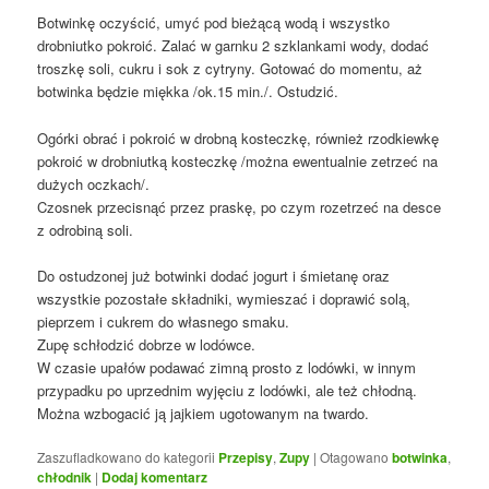
Botwinkę oczyścić, umyć pod bieżącą wodą i wszystko
drobniutko pokroić. Zalać w garnku 2 szklankami wody, dodać
troszkę soli, cukru i sok z cytryny. Gotować do momentu, aż
botwinka będzie miękka /ok.15 min./. Ostudzić.
Ogórki obrać i pokroić w drobną kosteczkę, również rzodkiewkę
pokroić w drobniutką kosteczkę /można ewentualnie zetrzeć na
dużych oczkach/.
Czosnek przecisnąć przez praskę, po czym rozetrzeć na desce
z odrobiną soli.
Do ostudzonej już botwinki dodać jogurt i śmietanę oraz
wszystkie pozostałe składniki, wymieszać i doprawić solą,
pieprzem i cukrem do własnego smaku.
Zupę schłodzić dobrze w lodówce.
W czasie upałów podawać zimną prosto z lodówki, w innym
przypadku po uprzednim wyjęciu z lodówki, ale też chłodną.
Można wzbogacić ją jajkiem ugotowanym na twardo.
Zaszufladkowano do kategorii
Przepisy
,
Zupy
|
Otagowano
botwinka
,
chłodnik
|
Dodaj komentarz