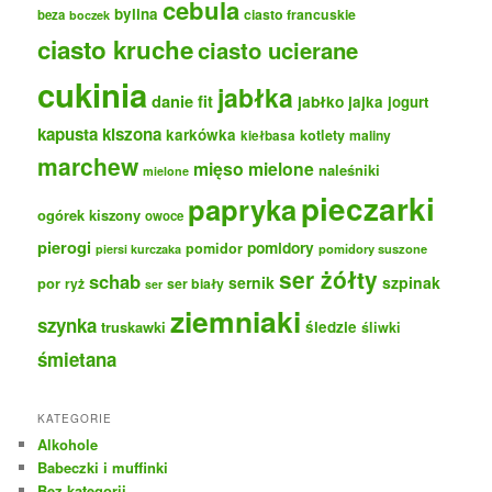
cebula
bylina
ciasto francuskie
beza
boczek
ciasto kruche
ciasto ucierane
cukinia
jabłka
danie fit
jabłko
jajka
jogurt
kapusta kiszona
karkówka
kotlety
maliny
kiełbasa
marchew
mięso mielone
naleśniki
mielone
pieczarki
papryka
ogórek kiszony
owoce
pierogi
pomidory
pomidor
pomidory suszone
piersi kurczaka
ser żółty
schab
sernik
szpinak
por
ryż
ser biały
ser
ziemniaki
szynka
truskawki
śledzie
śliwki
śmietana
KATEGORIE
Alkohole
Babeczki i muffinki
Bez kategorii