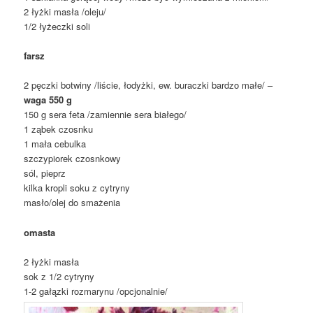
2 łyżki masła /oleju/
1/2 łyżeczki soli
farsz
2 pęczki botwiny /liście, łodyżki, ew. buraczki bardzo małe/ –
waga 550 g
150 g sera feta /zamiennie sera białego/
1 ząbek czosnku
1 mała cebulka
szczypiorek czosnkowy
sól, pieprz
kilka kropli soku z cytryny
masło/olej do smażenia
omasta
2 łyżki masła
sok z 1/2 cytryny
1-2 gałązki rozmarynu /opcjonalnie/