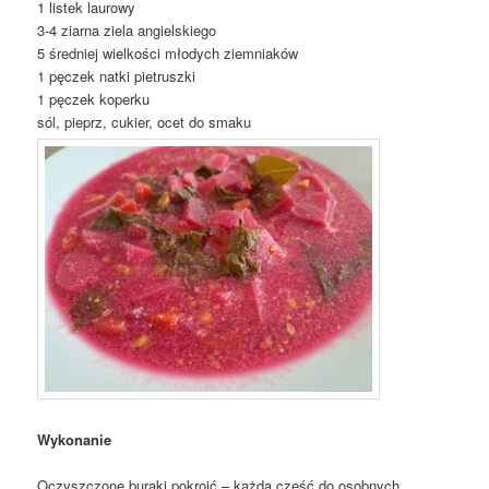
1 listek laurowy
3-4 ziarna ziela angielskiego
5 średniej wielkości młodych ziemniaków
1 pęczek natki pietruszki
1 pęczek koperku
sól, pieprz, cukier, ocet do smaku
Wykonanie
Oczyszczone buraki pokroić – każdą część do osobnych