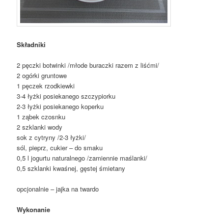
Składniki
2 pęczki botwinki /młode buraczki razem z liśćmi/
2 ogórki gruntowe
1 pęczek rzodkiewki
3-4 łyżki posiekanego szczypiorku
2-3 łyżki posiekanego koperku
1 ząbek czosnku
2 szklanki wody
sok z cytryny /2-3 łyżki/
sól, pieprz, cukier – do smaku
0,5 l jogurtu naturalnego /zamiennie maślanki/
0,5 szklanki kwaśnej, gęstej śmietany
opcjonalnie – jajka na twardo
Wykonanie