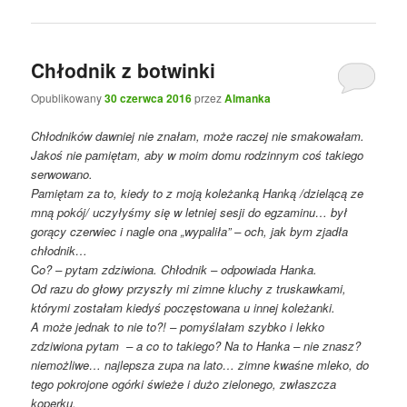
Chłodnik z botwinki
Opublikowany
30 czerwca 2016
przez
Almanka
Chłodników dawniej nie znałam, może raczej nie smakowałam.
Jakoś nie pamiętam, aby w moim domu rodzinnym coś takiego
serwowano.
Pamiętam za to, kiedy to z moją koleżanką Hanką /dzielącą ze
mną pokój/ uczyłyśmy się w letniej sesji do egzaminu… był
gorący czerwiec i nagle ona „wypaliła” – och, jak bym zjadła
chłodnik…
C
o? – pytam zdziwiona. Chłodnik – odpowiada Hanka.
Od razu do głowy przyszły mi zimne kluchy z truskawkami,
którymi zostałam kiedyś poczęstowana u innej koleżanki.
A może jednak to nie to?! – pomyślałam szybko i lekko
zdziwiona pytam – a co to takiego? Na to Hanka – nie znasz?
niemożliwe… najlepsza zupa na lato… zimne kwaśne mleko, do
tego pokrojone ogórki świeże i dużo zielonego, zwłaszcza
koperku.