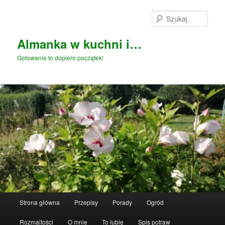
Przeskocz
Przeskocz
do
do
Szuka
tekstu
widgetów
Almanka w kuchni i…
Gotowanie to dopiero początek!
Główne
Strona główna
Przepisy
Porady
Ogród
menu
Rozmaitości
O mnie
To lubię
Spis potraw