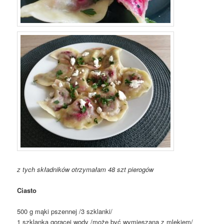
z tych składników otrzymałam 48 szt pierogów
Ciasto
500 g mąki pszennej /3 szklanki/
1 szklanka gorącej wody /może być wymieszana z mlekiem/