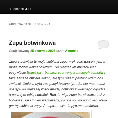
Słodkości Julii
ARCHIWA TAGU:
BOTWINKA
Zupa botwinkowa
Opublikowany
25 czerwca 2026
przez
Almanka
Zupa z botwinki to moja ulubiona zupa w okresie wiosennym, a
może raczej wczesno-letnim. Na pierwszym miejscu jest
oczywiście
Botwinka – barszcz czerwony z młodych buraków
i
taka zawsze otwiera sezon, ale tym razem postanowiłam coś
zmienić. Zmiana była zaś podyktowana tym, że nie mam teraz
dostępu do większej ilości młodej botwinki z własnego ogródka,
a poza tym lubię nowości. Będzie więc zupa botwinkowa, też z
botwinką, ale i innym warzywami, co pozwoli mi ugotować wielki
gar tej ulubionej zupy. A zupa…..wyszła pyszna i treściwa.