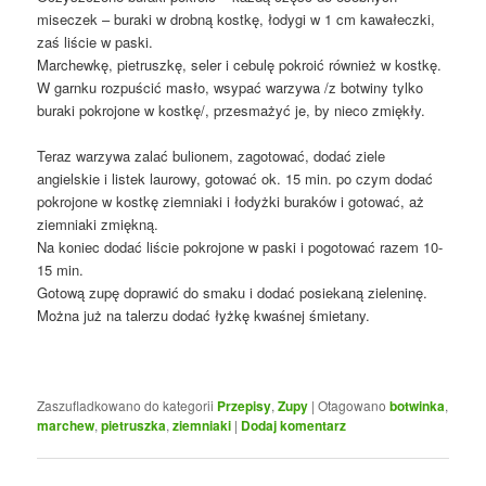
miseczek – buraki w drobną kostkę, łodygi w 1 cm kawałeczki,
zaś liście w paski.
Marchewkę, pietruszkę, seler i cebulę pokroić również w kostkę.
W garnku rozpuścić masło, wsypać warzywa /z botwiny tylko
buraki pokrojone w kostkę/, przesmażyć je, by nieco zmiękły.
Teraz warzywa zalać bulionem, zagotować, dodać ziele
angielskie i listek laurowy, gotować ok. 15 min. po czym dodać
pokrojone w kostkę ziemniaki i łodyżki buraków i gotować, aż
ziemniaki zmiękną.
Na koniec dodać liście pokrojone w paski i pogotować razem 10-
15 min.
Gotową zupę doprawić do smaku i dodać posiekaną zieleninę.
Można już na talerzu dodać łyżkę kwaśnej śmietany.
Zaszufladkowano do kategorii
Przepisy
,
Zupy
|
Otagowano
botwinka
,
marchew
,
pietruszka
,
ziemniaki
|
Dodaj komentarz