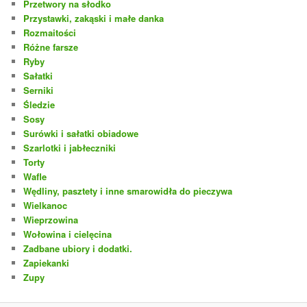
Przetwory na słodko
Przystawki, zakąski i małe danka
Rozmaitości
Różne farsze
Ryby
Sałatki
Serniki
Śledzie
Sosy
Surówki i sałatki obiadowe
Szarlotki i jabłeczniki
Torty
Wafle
Wędliny, pasztety i inne smarowidła do pieczywa
Wielkanoc
Wieprzowina
Wołowina i cielęcina
Zadbane ubiory i dodatki.
Zapiekanki
Zupy