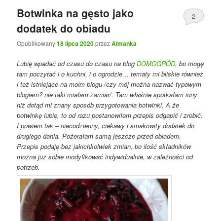
Botwinka na gęsto jako
2
dodatek do obiadu
Opublikowany
18 lipca 2020
przez
Almanka
Lubię wpadać od czasu do czasu na blog
DOMOGRÓD
, bo mogę
tam poczytać i o kuchni, i o ogrodzie… tematy mi bliskie również
i też istniejące na moim blogu /czy mój można nazwać typowym
blogiem? nie taki miałam zamiar/. Tam właśnie spotkałam inny
niż dotąd mi znany sposób przygotowania botwinki. A że
botwinkę lubię, to od razu postanowiłam przepis odgapić i zrobić.
I powiem tak – niecodzienny, ciekawy i smakowity dodatek do
drugiego dania. Pożerałam samą jeszcze przed obiadem.
Przepis podaję bez jakichkolwiek zmian, bo ilość składników
można już sobie modyfikować indywidualnie, w zależności od
potrzeb.