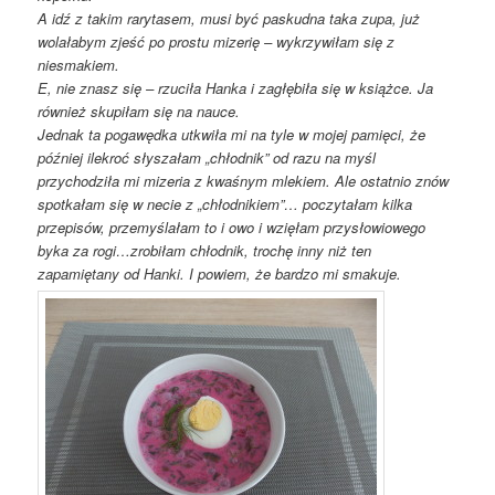
A idź z takim rarytasem, musi być paskudna taka zupa, już
wolałabym zjeść po prostu mizerię – wykrzywiłam się z
niesmakiem.
E, nie znasz się – rzuciła Hanka i zagłębiła się w książce. Ja
również skupiłam się na nauce.
Jednak ta pogawędka utkwiła mi na tyle w mojej pamięci, że
później ilekroć słyszałam „chłodnik” od razu na myśl
przychodziła mi mizeria z kwaśnym mlekiem. Ale ostatnio znów
spotkałam się w necie z „chłodnikiem”… poczytałam kilka
przepisów, przemyślałam to i owo i wzięłam przysłowiowego
byka za rogi…zrobiłam chłodnik, trochę inny niż ten
zapamiętany od Hanki. I powiem, że bardzo mi smakuje.