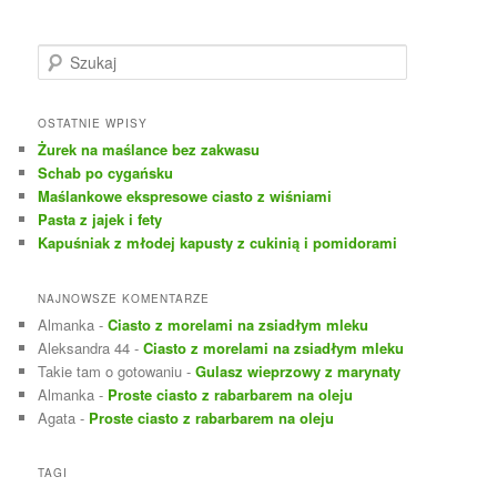
S
z
u
k
OSTATNIE WPISY
a
Żurek na maślance bez zakwasu
j
Schab po cygańsku
Maślankowe ekspresowe ciasto z wiśniami
Pasta z jajek i fety
Kapuśniak z młodej kapusty z cukinią i pomidorami
NAJNOWSZE KOMENTARZE
Almanka
-
Ciasto z morelami na zsiadłym mleku
Aleksandra 44
-
Ciasto z morelami na zsiadłym mleku
Takie tam o gotowaniu
-
Gulasz wieprzowy z marynaty
Almanka
-
Proste ciasto z rabarbarem na oleju
Agata
-
Proste ciasto z rabarbarem na oleju
TAGI