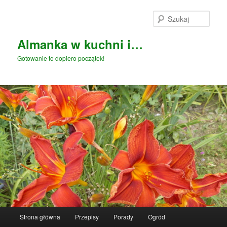
Przeskocz
Przeskocz
do
do
Szuka
tekstu
widgetów
Almanka w kuchni i…
Gotowanie to dopiero początek!
Główne
Strona główna
Przepisy
Porady
Ogród
menu