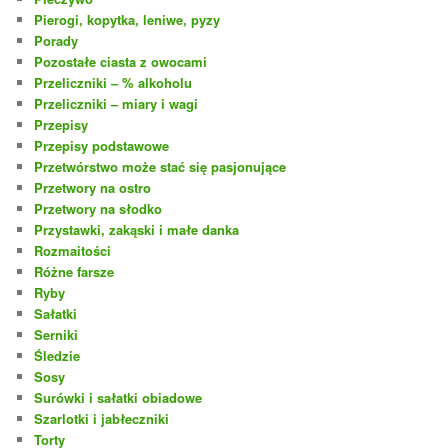
Pierogi, kopytka, leniwe, pyzy
Porady
Pozostałe ciasta z owocami
Przeliczniki – % alkoholu
Przeliczniki – miary i wagi
Przepisy
Przepisy podstawowe
Przetwórstwo może stać się pasjonujące
Przetwory na ostro
Przetwory na słodko
Przystawki, zakąski i małe danka
Rozmaitości
Różne farsze
Ryby
Sałatki
Serniki
Śledzie
Sosy
Surówki i sałatki obiadowe
Szarlotki i jabłeczniki
Torty