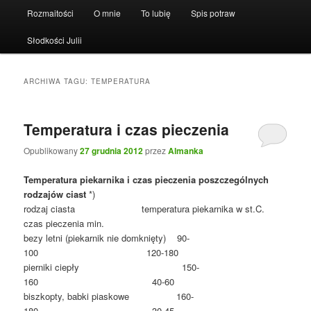
Rozmaitości
O mnie
To lubię
Spis potraw
Słodkości Julii
ARCHIWA TAGU:
TEMPERATURA
Temperatura i czas pieczenia
Opublikowany
27 grudnia 2012
przez
Almanka
Temperatura piekarnika i czas pieczenia poszczególnych
rodzajów ciast
*)
rodzaj ciasta temperatura piekarnika w st.C.
czas pieczenia min.
bezy letni (piekarnik nie domknięty) 90-
100 120-180
pierniki ciepły 150-
160 40-60
biszkopty, babki piaskowe 160-
180 30-45