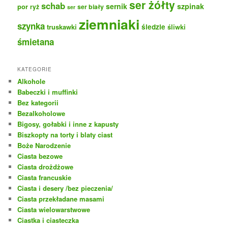
ser żółty
schab
sernik
szpinak
por
ryż
ser biały
ser
ziemniaki
szynka
truskawki
śledzie
śliwki
śmietana
KATEGORIE
Alkohole
Babeczki i muffinki
Bez kategorii
Bezalkoholowe
Bigosy, gołabki i inne z kapusty
Biszkopty na torty i blaty ciast
Boże Narodzenie
Ciasta bezowe
Ciasta drożdżowe
Ciasta francuskie
Ciasta i desery /bez pieczenia/
Ciasta przekładane masami
Ciasta wielowarstwowe
Ciastka i ciasteczka