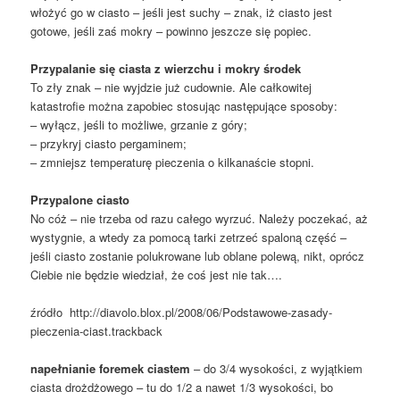
włożyć go w ciasto – jeśli jest suchy – znak, iż ciasto jest
gotowe, jeśli zaś mokry – powinno jeszcze się popiec.
Przypalanie się ciasta z wierzchu i mokry środek
To zły znak – nie wyjdzie już cudownie. Ale całkowitej
katastrofie można zapobiec stosując następujące sposoby:
– wyłącz, jeśli to możliwe, grzanie z góry;
– przykryj ciasto pergaminem;
– zmniejsz temperaturę pieczenia o kilkanaście stopni.
Przypalone ciasto
No cóż – nie trzeba od razu całego wyrzuć. Należy poczekać, aż
wystygnie, a wtedy za pomocą tarki zetrzeć spaloną część –
jeśli ciasto zostanie polukrowane lub oblane polewą, nikt, oprócz
Ciebie nie będzie wiedział, że coś jest nie tak….
źródło http://diavolo.blox.pl/2008/06/Podstawowe-zasady-
pieczenia-ciast.trackback
napełnianie foremek ciastem
– do 3/4 wysokości, z wyjątkiem
ciasta drożdżowego – tu do 1/2 a nawet 1/3 wysokości, bo