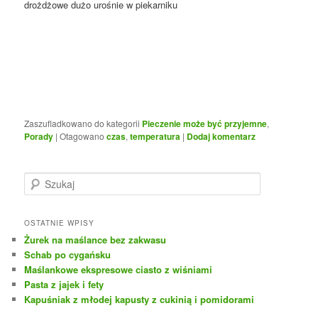
drożdżowe dużo urośnie w piekarniku
Zaszufladkowano do kategorii
Pieczenie może być przyjemne
,
Porady
|
Otagowano
czas
,
temperatura
|
Dodaj komentarz
S
z
u
k
OSTATNIE WPISY
a
Żurek na maślance bez zakwasu
j
Schab po cygańsku
Maślankowe ekspresowe ciasto z wiśniami
Pasta z jajek i fety
Kapuśniak z młodej kapusty z cukinią i pomidorami