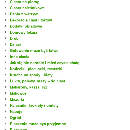
Ciasto na pierogi
Ciasto naleśnikowe
Dania z warzyw
Dekoracje ciast i tortów
Dodatki obiadowe
Domowy lekarz
Drób
Dzieci
Gotowanie może być łatwe
Inne ciasta
Jak się nie narobić i mieć czystą chatę
Kotleciki, placuszki, racuszki
Kruche na spody i blaty
Lukry, polewy, masy – do ciast
Makarony, kasza, ryż
Makowce
Mazurki
Naleśniki, krokiety i omlety
Napoje
Ogród
Pieczenie może być przyjemne
Pieczywo