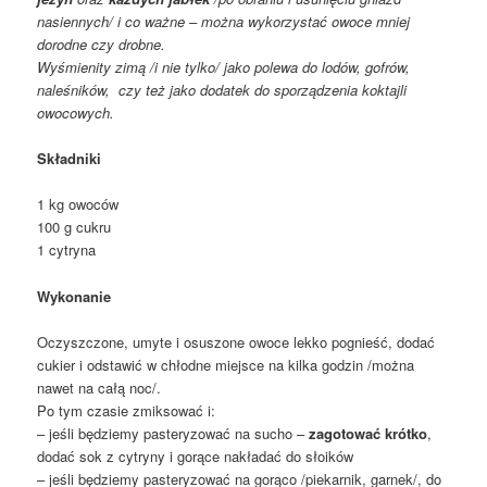
nasiennych/ i co ważne – można wykorzystać owoce mniej
dorodne
czy drobne.
Wyśmienity zimą /i nie tylko/ jako polewa do lodów, gofrów,
naleśników, czy też jako dodatek do sporządzenia koktajli
owocowych.
Składniki
1 kg owoców
100 g cukru
1 cytryna
Wykonanie
Oczyszczone, umyte i osuszone owoce lekko pognieść, dodać
cukier i odstawić w chłodne miejsce na kilka godzin /można
nawet na całą noc/.
Po tym czasie zmiksować i:
– jeśli będziemy pasteryzować na sucho –
zagotować krótko
,
dodać sok z cytryny i gorące nakładać do słoików
– jeśli będziemy pasteryzować na gorąco /piekarnik, garnek/, do