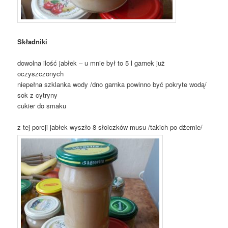
Składniki
dowolna ilość jabłek – u mnie był to 5 l garnek już
oczyszczonych
niepełna szklanka wody /dno garnka powinno być pokryte wodą/
sok z cytryny
cukier do smaku
z tej porcji jabłek wyszło 8 słoiczków musu /takich po dżemie/