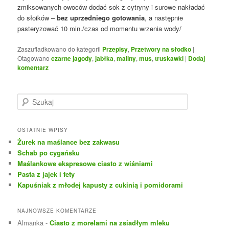
zmiksowanych owoców dodać sok z cytryny i surowe nakładać
do słoików –
bez uprzedniego gotowania
, a następnie
pasteryzować 10 min./czas od momentu wrzenia wody/
Zaszufladkowano do kategorii
Przepisy
,
Przetwory na słodko
|
Otagowano
czarne jagody
,
jabłka
,
maliny
,
mus
,
truskawki
|
Dodaj
komentarz
S
z
u
k
OSTATNIE WPISY
a
Żurek na maślance bez zakwasu
j
Schab po cygańsku
Maślankowe ekspresowe ciasto z wiśniami
Pasta z jajek i fety
Kapuśniak z młodej kapusty z cukinią i pomidorami
NAJNOWSZE KOMENTARZE
Almanka
-
Ciasto z morelami na zsiadłym mleku