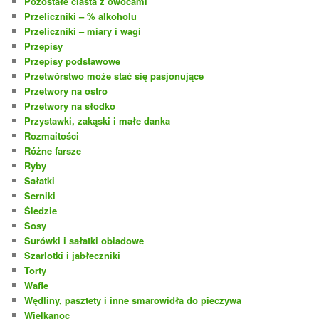
Pozostałe ciasta z owocami
Przeliczniki – % alkoholu
Przeliczniki – miary i wagi
Przepisy
Przepisy podstawowe
Przetwórstwo może stać się pasjonujące
Przetwory na ostro
Przetwory na słodko
Przystawki, zakąski i małe danka
Rozmaitości
Różne farsze
Ryby
Sałatki
Serniki
Śledzie
Sosy
Surówki i sałatki obiadowe
Szarlotki i jabłeczniki
Torty
Wafle
Wędliny, pasztety i inne smarowidła do pieczywa
Wielkanoc