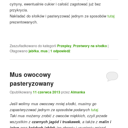
cytryny, ewentualnie cukier i całość zagotować już bez
przykrycia.
Nakładać do słoików i pasteryzować jednym ze sposobów
tutaj
prezentowanych.
Zaszufladkowano do kategorii
Przepisy
,
Przetwory na słodko
|
Otagowano
jabłka
,
mus
|
1
odpowiedź
Mus owocowy
pasteryzowany
Opublikowany
11 czerwca 2013
przez
Almanka
Jeśli wolimy mus owocowy mniej słodki, musimy go
zapasteryzować jednym ze sposobów podanych
tutaj.
Taki mus możemy zrobić z owoców miękkich, czyli przede
wszystkim z
czarnych jagód i truskawek
, a także z
malin i
jeżyn
oraz
każdych jabłek
/po obraniu i usunięciu gniazd