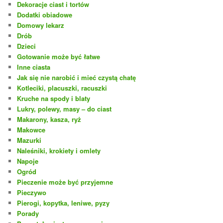
Dekoracje ciast i tortów
Dodatki obiadowe
Domowy lekarz
Drób
Dzieci
Gotowanie może być łatwe
Inne ciasta
Jak się nie narobić i mieć czystą chatę
Kotleciki, placuszki, racuszki
Kruche na spody i blaty
Lukry, polewy, masy – do ciast
Makarony, kasza, ryż
Makowce
Mazurki
Naleśniki, krokiety i omlety
Napoje
Ogród
Pieczenie może być przyjemne
Pieczywo
Pierogi, kopytka, leniwe, pyzy
Porady