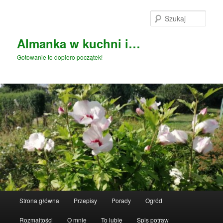
Przeskocz
Przeskocz
do
do
Szuka
tekstu
widgetów
Almanka w kuchni i…
Gotowanie to dopiero początek!
Główne
Strona główna
Przepisy
Porady
Ogród
menu
Rozmaitości
O mnie
To lubię
Spis potraw