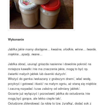
Wykonanie
Jabłka jakie mamy dostępne… kwaśne, słodkie, winne… twarde,
miękkie…spady, rwane…
Jabłka obrać, usunąć gniazda nasienne i dowolnie pokroić na
mniejsze kawałki /nie ma znaczenia jakie, mogą to być np.
ćwiartki małych jabłek lub ósemki dużych/.
Włożyć do garnka /wskazany z grubszym dnem/, wlać wodę,
przykryć i gotować /dusić/ na małym ogniu, aż staną się miękkie
i zaczną rozpadać /czas zależny od odmiany jabłek/.
Grzanie już wyłączyć i pozostawić jabłka do ostudzenia /nie
mogą być gorące, ale lekko ciepłe tak/.
Ostudzone zblendować /ja robię to tzw. żyrafką/, dodać sok z