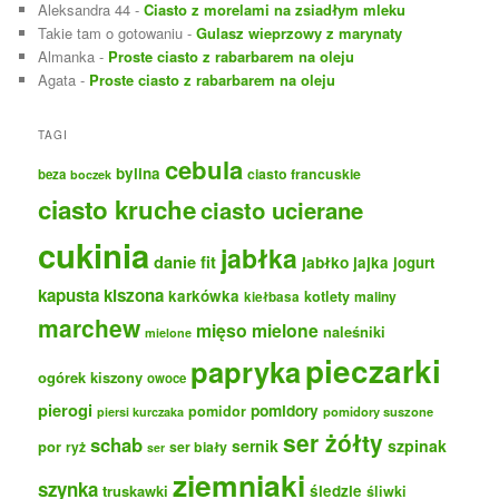
Aleksandra 44
-
Ciasto z morelami na zsiadłym mleku
Takie tam o gotowaniu
-
Gulasz wieprzowy z marynaty
Almanka
-
Proste ciasto z rabarbarem na oleju
Agata
-
Proste ciasto z rabarbarem na oleju
TAGI
cebula
bylina
ciasto francuskie
beza
boczek
ciasto kruche
ciasto ucierane
cukinia
jabłka
danie fit
jabłko
jajka
jogurt
kapusta kiszona
karkówka
kotlety
maliny
kiełbasa
marchew
mięso mielone
naleśniki
mielone
pieczarki
papryka
ogórek kiszony
owoce
pierogi
pomidory
pomidor
pomidory suszone
piersi kurczaka
ser żółty
schab
sernik
szpinak
por
ryż
ser biały
ser
ziemniaki
szynka
truskawki
śledzie
śliwki