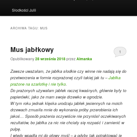
Słodkości Julii
ARCHIWA TAGU:
MUS
Mus jabłkowy
1
Opublikowany
28 września 2018
przez
Almanka
Zawsze uważałam, że jabłka słodkie czy winne nie nadają się do
przetworzenia w formie rozprażonej czyli takiej jak tu –
Jabłka
prażone na szarlotkę i nie tylko
.
Do prażonych używałam jabłek raczej kwaśnych, głównie były to
papierówki, jako że mam swoje drzewko w ogrodzie.
W tym roku jednak klęska urodzaju jabłek jesiennych na moich
drzewach zmusiła mnie do wykonania próby przerobienia ich
jakoś… Sposób prażenia oczywiście nie przyniósł oczekiwanych
rezultatów, bo jabłka za nic nie chciały się rozpaść i zamienić w
pulpę.
I wtedy wpadła mi do głowy myśl – a gdyby tak potraktować je