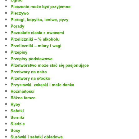
Pieczenie może być przyjemne
Pieczywo
Pierogi, kopytka, leniwe, pyzy
Porady
Pozostałe ciasta z owocami
Przeliczniki – % alkoholu
Przeliczniki – miary i wagi
Przepisy
Przepisy podstawowe
Przetwórstwo może stać się pasjonujące
Przetwory na ostro
Przetwory na słodko
Przystawki, zakąski i małe danka
Rozmaitości
Różne farsze
Ryby
Sałatki
Serniki
Śledzie
Sosy
Surówki i sałatki obiadowe