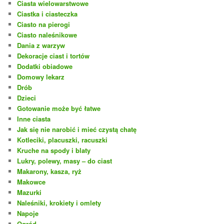
Ciasta wielowarstwowe
Ciastka i ciasteczka
Ciasto na pierogi
Ciasto naleśnikowe
Dania z warzyw
Dekoracje ciast i tortów
Dodatki obiadowe
Domowy lekarz
Drób
Dzieci
Gotowanie może być łatwe
Inne ciasta
Jak się nie narobić i mieć czystą chatę
Kotleciki, placuszki, racuszki
Kruche na spody i blaty
Lukry, polewy, masy – do ciast
Makarony, kasza, ryż
Makowce
Mazurki
Naleśniki, krokiety i omlety
Napoje
Ogród