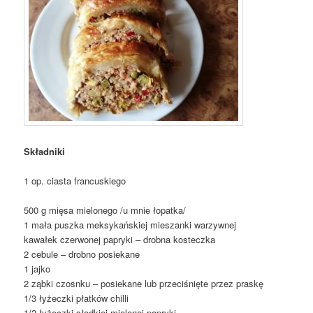
Składniki
1 op. ciasta francuskiego
500 g mięsa mielonego /u mnie łopatka/
1 mała puszka meksykańskiej mieszanki warzywnej
kawałek czerwonej papryki – drobna kosteczka
2 cebule – drobno posiekane
1 jajko
2 ząbki czosnku – posiekane lub przeciśnięte przez praskę
1/3 łyżeczki płatków chilli
1/2 łyżeczki słodkiej mielonej papryki