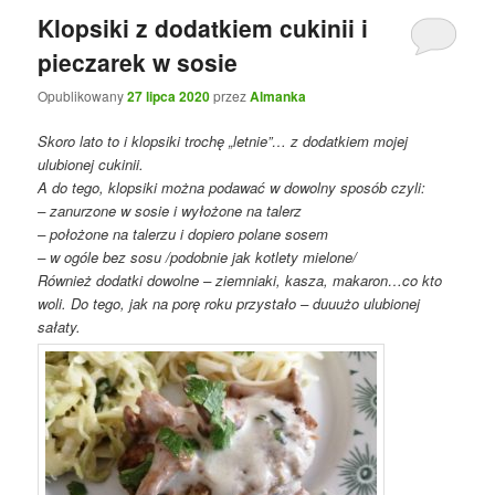
Klopsiki z dodatkiem cukinii i
pieczarek w sosie
Opublikowany
27 lipca 2020
przez
Almanka
Skoro lato to i klopsiki trochę „letnie”… z dodatkiem mojej
ulubionej cukinii.
A do tego, klopsiki można podawać w dowolny sposób czyli:
– zanurzone w sosie i wyłożone na talerz
– położone na talerzu i dopiero polane sosem
– w ogóle bez sosu /podobnie jak kotlety mielone/
Również dodatki dowolne – ziemniaki, kasza, makaron…co kto
woli. Do tego, jak na porę roku przystało – duuużo ulubionej
sałaty.