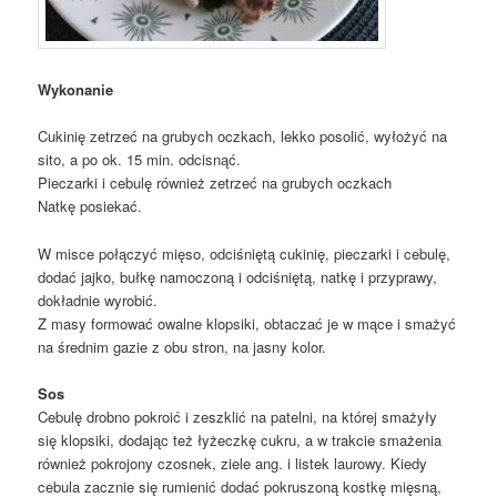
Wykonanie
Cukinię zetrzeć na grubych oczkach, lekko posolić, wyłożyć na
sito, a po ok. 15 min. odcisnąć.
Pieczarki i cebulę również zetrzeć na grubych oczkach
Natkę posiekać.
W misce połączyć mięso, odciśniętą cukinię, pieczarki i cebulę,
dodać jajko, bułkę namoczoną i odciśniętą, natkę i przyprawy,
dokładnie wyrobić.
Z masy formować owalne klopsiki, obtaczać je w mące i smażyć
na średnim gazie z obu stron, na jasny kolor.
Sos
Cebulę drobno pokroić i zeszklić na patelni, na której smażyły
się klopsiki, dodając też łyżeczkę cukru, a w trakcie smażenia
również pokrojony czosnek, ziele ang. i listek laurowy. Kiedy
cebula zacznie się rumienić dodać pokruszoną kostkę mięsną,