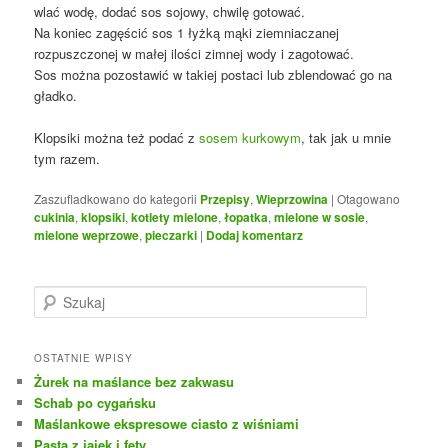
wlać wodę, dodać sos sojowy, chwilę gotować.
Na koniec zagęścić sos 1 łyżką mąki ziemniaczanej
rozpuszczonej w małej ilości zimnej wody i zagotować.
Sos można pozostawić w takiej postaci lub zblendować go na
gładko.
Klopsiki można też podać z
sosem kurkowym
, tak jak u mnie
tym razem.
Zaszufladkowano do kategorii
Przepisy
,
Wieprzowina
|
Otagowano
cukinia
,
klopsiki
,
kotlety mielone
,
łopatka
,
mielone w sosie
,
mielone weprzowe
,
pieczarki
|
Dodaj komentarz
S
z
u
k
OSTATNIE WPISY
a
Żurek na maślance bez zakwasu
j
Schab po cygańsku
Maślankowe ekspresowe ciasto z wiśniami
Pasta z jajek i fety