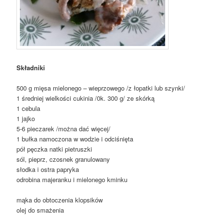
Składniki
500 g mięsa mielonego – wieprzowego /z łopatki lub szynki/
1 średniej wielkości cukinia /0k. 300 g/ ze skórką
1 cebula
1 jajko
5-6 pieczarek /można dać więcej/
1 bułka namoczona w wodzie i odciśnięta
pół pęczka natki pietruszki
sól, pieprz, czosnek granulowany
słodka i ostra papryka
odrobina majeranku i mielonego kminku
mąka do obtoczenia klopsików
olej do smażenia