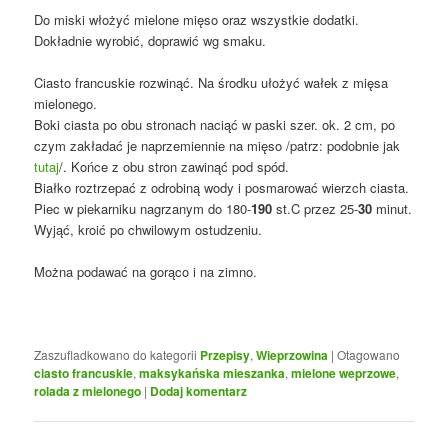
Do miski włożyć mielone mięso oraz wszystkie dodatki.
Dokładnie wyrobić, doprawić wg smaku.
Ciasto francuskie rozwinąć. Na środku ułożyć wałek z mięsa
mielonego.
Boki ciasta po obu stronach naciąć w paski szer. ok. 2 cm, po
czym zakładać je naprzemiennie na mięso /patrz: podobnie jak
tutaj
/. Końce z obu stron zawinąć pod spód.
Białko roztrzepać z odrobiną wody i posmarować wierzch ciasta.
Piec w piekarniku nagrzanym do 180-
190
st.C przez 25-
30
minut.
Wyjąć, kroić po chwilowym ostudzeniu.
Można podawać na gorąco i na zimno.
Zaszufladkowano do kategorii
Przepisy
,
Wieprzowina
|
Otagowano
ciasto francuskie
,
maksykańska mieszanka
,
mielone weprzowe
,
rolada z mielonego
|
Dodaj komentarz