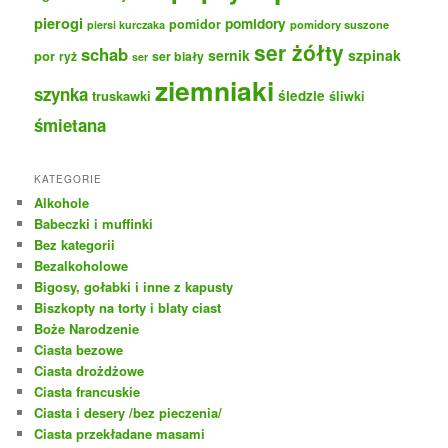
pierogi
pomidory
pomidor
pomidory suszone
piersi kurczaka
ser żółty
schab
sernik
szpinak
por
ryż
ser biały
ser
ziemniaki
szynka
truskawki
śledzie
śliwki
śmietana
KATEGORIE
Alkohole
Babeczki i muffinki
Bez kategorii
Bezalkoholowe
Bigosy, gołabki i inne z kapusty
Biszkopty na torty i blaty ciast
Boże Narodzenie
Ciasta bezowe
Ciasta drożdżowe
Ciasta francuskie
Ciasta i desery /bez pieczenia/
Ciasta przekładane masami