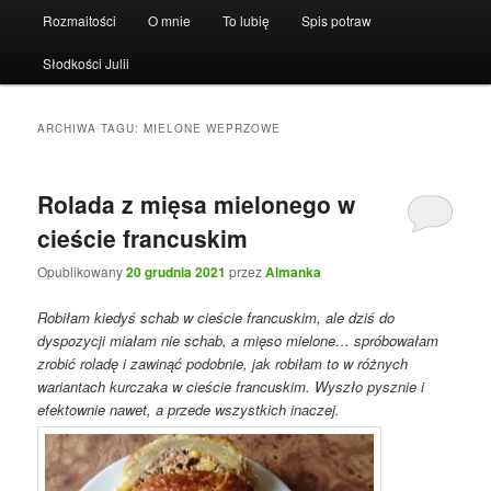
Rozmaitości
O mnie
To lubię
Spis potraw
Słodkości Julii
ARCHIWA TAGU:
MIELONE WEPRZOWE
Rolada z mięsa mielonego w
cieście francuskim
Opublikowany
20 grudnia 2021
przez
Almanka
Robiłam kiedyś schab w cieście francuskim, ale dziś do
dyspozycji miałam nie schab, a mięso mielone… spróbowałam
zrobić roladę i zawinąć podobnie, jak robiłam to w różnych
wariantach kurczaka w cieście francuskim. Wyszło pysznie i
efektownie nawet, a przede wszystkich inaczej.