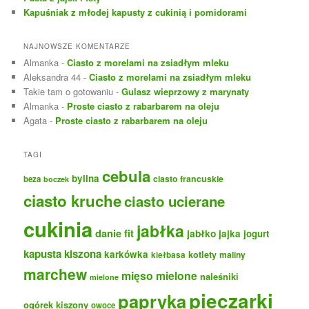
Kapuśniak z młodej kapusty z cukinią i pomidorami
NAJNOWSZE KOMENTARZE
Almanka
-
Ciasto z morelami na zsiadłym mleku
Aleksandra 44
-
Ciasto z morelami na zsiadłym mleku
Takie tam o gotowaniu
-
Gulasz wieprzowy z marynaty
Almanka
-
Proste ciasto z rabarbarem na oleju
Agata
-
Proste ciasto z rabarbarem na oleju
TAGI
cebula
bylina
ciasto francuskie
beza
boczek
ciasto kruche
ciasto ucierane
cukinia
jabłka
danie fit
jabłko
jajka
jogurt
kapusta kiszona
karkówka
kotlety
maliny
kiełbasa
marchew
mięso mielone
naleśniki
mielone
pieczarki
papryka
ogórek kiszony
owoce