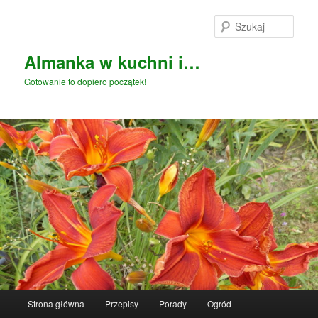
Przeskocz
Przeskocz
do
do
Szuka
tekstu
widgetów
Almanka w kuchni i…
Gotowanie to dopiero początek!
Główne
Strona główna
Przepisy
Porady
Ogród
menu