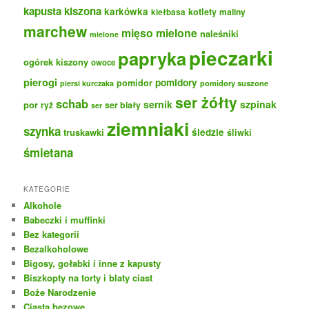
kapusta kiszona
karkówka
kotlety
maliny
kiełbasa
marchew
mięso mielone
naleśniki
mielone
pieczarki
papryka
ogórek kiszony
owoce
pierogi
pomidory
pomidor
pomidory suszone
piersi kurczaka
ser żółty
schab
sernik
szpinak
por
ryż
ser biały
ser
ziemniaki
szynka
truskawki
śledzie
śliwki
śmietana
KATEGORIE
Alkohole
Babeczki i muffinki
Bez kategorii
Bezalkoholowe
Bigosy, gołabki i inne z kapusty
Biszkopty na torty i blaty ciast
Boże Narodzenie
Ciasta bezowe