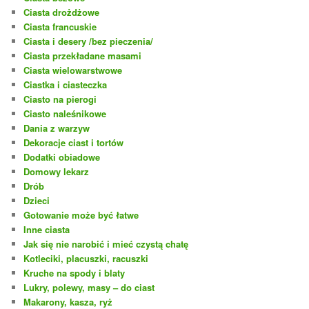
Ciasta drożdżowe
Ciasta francuskie
Ciasta i desery /bez pieczenia/
Ciasta przekładane masami
Ciasta wielowarstwowe
Ciastka i ciasteczka
Ciasto na pierogi
Ciasto naleśnikowe
Dania z warzyw
Dekoracje ciast i tortów
Dodatki obiadowe
Domowy lekarz
Drób
Dzieci
Gotowanie może być łatwe
Inne ciasta
Jak się nie narobić i mieć czystą chatę
Kotleciki, placuszki, racuszki
Kruche na spody i blaty
Lukry, polewy, masy – do ciast
Makarony, kasza, ryż