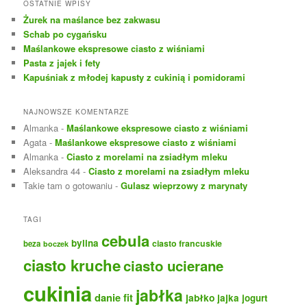
k
OSTATNIE WPISY
a
Żurek na maślance bez zakwasu
j
Schab po cygańsku
Maślankowe ekspresowe ciasto z wiśniami
Pasta z jajek i fety
Kapuśniak z młodej kapusty z cukinią i pomidorami
NAJNOWSZE KOMENTARZE
Almanka
-
Maślankowe ekspresowe ciasto z wiśniami
Agata
-
Maślankowe ekspresowe ciasto z wiśniami
Almanka
-
Ciasto z morelami na zsiadłym mleku
Aleksandra 44
-
Ciasto z morelami na zsiadłym mleku
Takie tam o gotowaniu
-
Gulasz wieprzowy z marynaty
TAGI
cebula
bylina
ciasto francuskie
beza
boczek
ciasto kruche
ciasto ucierane
cukinia
jabłka
danie fit
jabłko
jajka
jogurt