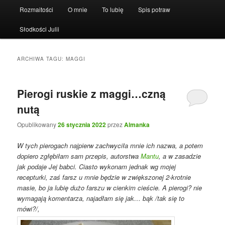
Rozmaitości
O mnie
To lubię
Spis potraw
Słodkości Julii
ARCHIWA TAGU:
MAGGI
Pierogi ruskie z maggi…czną
nutą
Opublikowany
26 stycznia 2022
przez
Almanka
W tych pierogach najpierw zachwyciła mnie ich nazwa, a potem
dopiero zgłębiłam sam przepis, autorstwa
Mantu
, a w zasadzie
jak podaje Jej babci. Ciasto wykonam jednak wg mojej
recepturki, zaś farsz u mnie będzie w zwiększonej 2-krotnie
masie, bo ja lubię dużo farszu w cienkim cieście. A pierogi? nie
wymagają komentarza, najadłam się jak… bąk /tak się to
mówi?/,