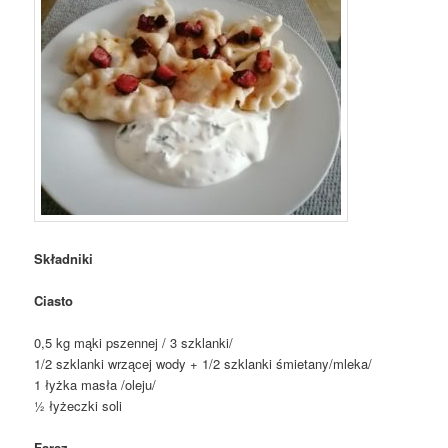
Składniki
Ciasto
0,5 kg mąki pszennej / 3 szklanki/
1/2 szklanki wrzącej wody + 1/2 szklanki śmietany/mleka/
1 łyżka masła /oleju/
½ łyżeczki soli
Farsz