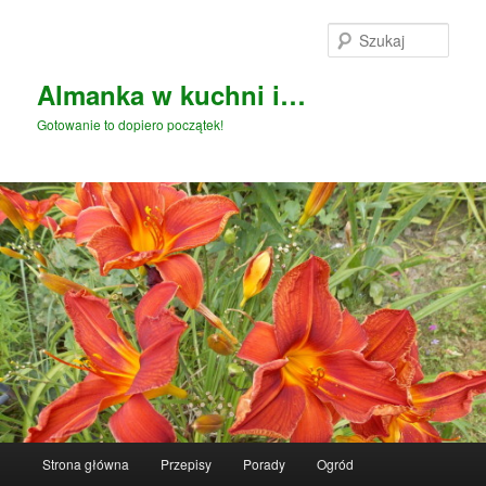
Przeskocz
Przeskocz
do
do
Szuka
tekstu
widgetów
Almanka w kuchni i…
Gotowanie to dopiero początek!
Główne
Strona główna
Przepisy
Porady
Ogród
menu