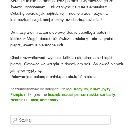
Sera nie mielić na drobno, lecz po prostu wymieszać go ze
świeżo ugotowanymi i utłuczonymi na pure ziemniakami.
Cebulkę pokroić jak najdrobniej i mocno przesmażyć na
kosteczkach wędzonej słoniny, aż do zbrązowienia !
Do masy ziemniaczano-serowej dodać cebulkę z patelni i
kieliszek Maggi, dodać też świeżo zmielony , ale na grubo
pieprz, ewentualnie trochę soli.
Ciasto rozwałkować, wycinać kółka, nakładać farsz i lepić
pierogi. Gotować we wrzątku z dodatkiem soli. Wyławiać pierożki
jak tylko wypłyną.
Polewać je stopioną słoninką z cebulą i śmietaną.
Zaszufladkowano do kategorii
Pierogi, kopytka, leniwe, pyzy
,
Przepisy
|
Otagowano
boczek
,
maggi
,
pierogi ruskie
,
ser biały
,
ziemniaki
|
Dodaj komentarz
S
z
u