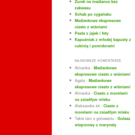
Żurek na maślance bez
j
zakwasu
Schab po cygańsku
Maślankowe ekspresowe
ciasto z wiśniami
Pasta z jajek i fety
Kapuśniak z młodej kapusty z
cukinią i pomidorami
NAJNOWSZE KOMENTARZE
Almanka
-
Maślankowe
ekspresowe ciasto z wiśniami
Agata
-
Maślankowe
ekspresowe ciasto z wiśniami
Almanka
-
Ciasto z morelami
na zsiadłym mleku
Aleksandra 44
-
Ciasto z
morelami na zsiadłym mleku
Takie tam o gotowaniu
-
Gulasz
wieprzowy z marynaty