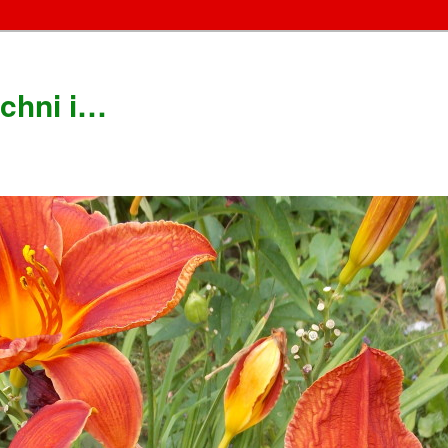
chni i…
!