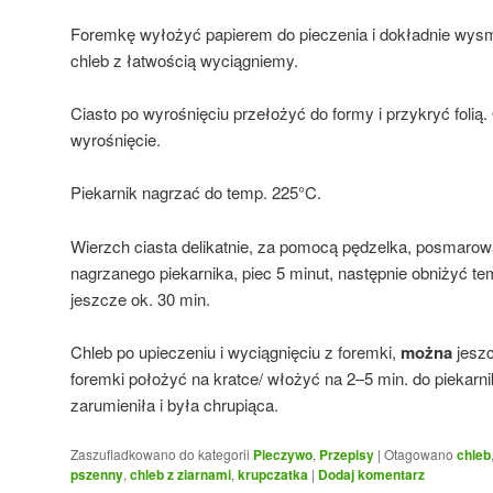
Foremkę wyłożyć papierem do pieczenia i dokładnie wys
chleb z łatwością wyciągniemy.
Ciasto po wyrośnięciu przełożyć do formy i przykryć folią.
wyrośnięcie.
Piekarnik nagrzać do temp. 225°C.
Wierzch ciasta delikatnie, za pomocą pędzelka, posmaro
nagrzanego piekarnika, piec 5 minut, następnie obniżyć te
jeszcze ok. 30 min.
Chleb po upieczeniu i wyciągnięciu z foremki,
można
jeszc
foremki położyć na kratce/ włożyć na 2–5 min. do piekarni
zarumieniła i była chrupiąca.
Zaszufladkowano do kategorii
Pieczywo
,
Przepisy
|
Otagowano
chleb
pszenny
,
chleb z ziarnami
,
krupczatka
|
Dodaj komentarz