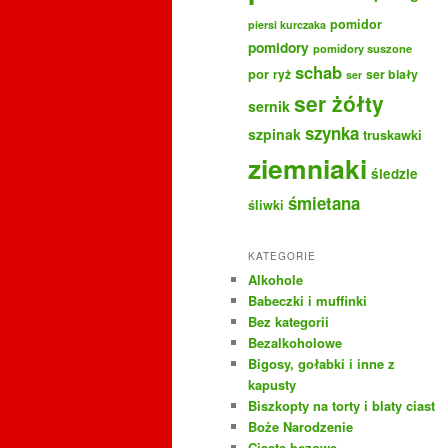
pomidor
piersi kurczaka
pomidory
pomidory suszone
schab
por
ryż
ser biały
ser
ser żółty
sernik
szynka
szpinak
truskawki
ziemniaki
śledzie
śmietana
śliwki
KATEGORIE
Alkohole
Babeczki i muffinki
Bez kategorii
Bezalkoholowe
Bigosy, gołabki i inne z
kapusty
Biszkopty na torty i blaty ciast
Boże Narodzenie
Ciasta bezowe