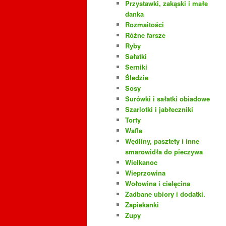
Przystawki, zakąski i małe
danka
Rozmaitości
Różne farsze
Ryby
Sałatki
Serniki
Śledzie
Sosy
Surówki i sałatki obiadowe
Szarlotki i jabłeczniki
Torty
Wafle
Wędliny, pasztety i inne
smarowidła do pieczywa
Wielkanoc
Wieprzowina
Wołowina i cielęcina
Zadbane ubiory i dodatki.
Zapiekanki
Zupy