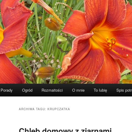
Porady
Ogród
Rozmaitości
O mnie
To lubię
Spis pot
ARCHIWA TAGU:
KRUPCZATKA
Chleb domowy z ziarnami