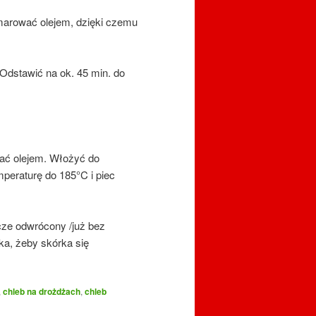
marować olejem, dzięki czemu
 Odstawić na ok. 45 min. do
wać olejem. Włożyć do
mperaturę do 185°C i piec
ze odwrócony /już bez
ka, żeby skórka się
,
chleb na drożdżach
,
chleb