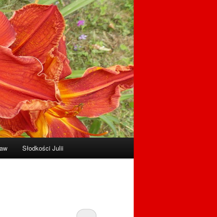
raw
Słodkości Julii