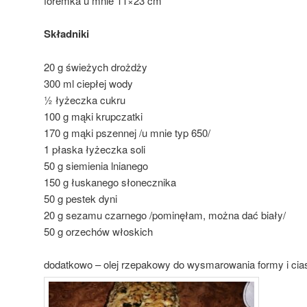
foremka u mnie 11×23 cm
Składniki
20 g świeżych drożdży
300 ml ciepłej wody
½ łyżeczka cukru
100 g mąki krupczatki
170 g mąki pszennej /u mnie typ 650/
1 płaska łyżeczka soli
50 g siemienia lnianego
150 g łuskanego słonecznika
50 g pestek dyni
20 g sezamu czarnego /pominęłam, można dać biały/
50 g orzechów włoskich
dodatkowo – olej rzepakowy do wysmarowania formy i cia