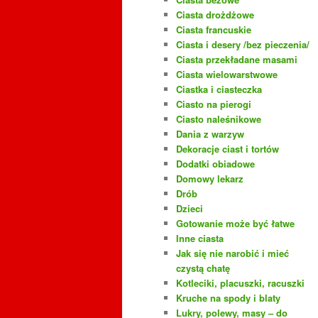
Ciasta drożdżowe
Ciasta francuskie
Ciasta i desery /bez pieczenia/
Ciasta przekładane masami
Ciasta wielowarstwowe
Ciastka i ciasteczka
Ciasto na pierogi
Ciasto naleśnikowe
Dania z warzyw
Dekoracje ciast i tortów
Dodatki obiadowe
Domowy lekarz
Drób
Dzieci
Gotowanie może być łatwe
Inne ciasta
Jak się nie narobić i mieć
czystą chatę
Kotleciki, placuszki, racuszki
Kruche na spody i blaty
Lukry, polewy, masy – do