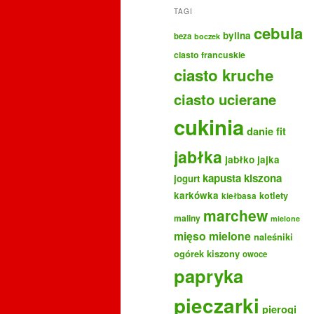
TAGI
cebula
bylina
beza
boczek
ciasto francuskie
ciasto kruche
ciasto ucierane
cukinia
danie fit
jabłka
jabłko
jajka
kapusta kiszona
jogurt
karkówka
kotlety
kiełbasa
marchew
maliny
mielone
mięso mielone
naleśniki
ogórek kiszony
owoce
papryka
pieczarki
pierogi