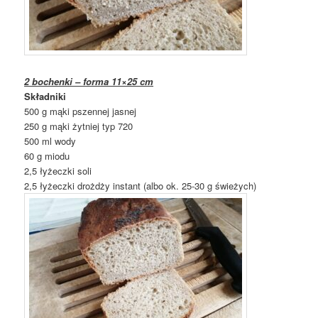
2 bochenki – forma 11×25 cm
Składniki
500 g mąki pszennej jasnej
250 g mąki żytniej typ 720
500 ml wody
60 g miodu
2,5 łyżeczki soli
2,5 łyżeczki drożdży instant (albo ok. 25-30 g świeżych)