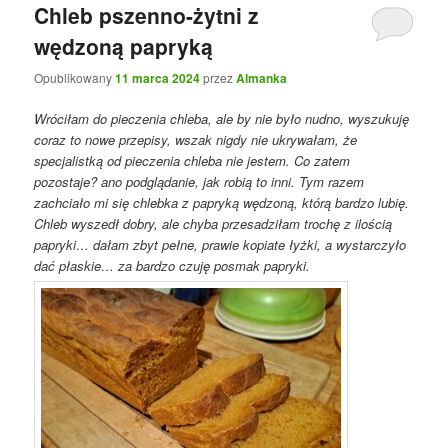
Chleb pszenno-żytni z
wędzoną papryką
Opublikowany
11 marca 2024
przez
Almanka
Wróciłam do pieczenia chleba, ale by nie było nudno, wyszukuję
coraz to nowe przepisy, wszak nigdy nie ukrywałam, że
specjalistką od pieczenia chleba nie jestem. Co zatem
pozostaje? ano podglądanie, jak robią to inni. Tym razem
zachciało mi się chlebka z papryką wędzoną, którą bardzo lubię.
Chleb wyszedł dobry, ale chyba przesadziłam trochę z ilością
papryki… dałam zbyt pełne, prawie kopiate łyżki, a wystarczyło
dać płaskie… za bardzo czuję posmak papryki.