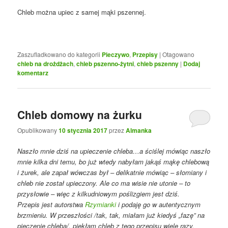
Chleb można upiec z samej mąki pszennej.
Zaszufladkowano do kategorii
Pieczywo
,
Przepisy
|
Otagowano
chleb na drożdżach
,
chleb pszenno-żytni
,
chleb pszenny
|
Dodaj
komentarz
Chleb domowy na żurku
Opublikowany
10 stycznia 2017
przez
Almanka
Naszło mnie dziś na upieczenie chleba…a ściślej mówiąc naszło
mnie kilka dni temu, bo już wtedy nabyłam jakąś mąkę chlebową
i żurek, ale zapał wówczas był – delikatnie mówiąc – słomiany i
chleb nie został upieczony. Ale co ma wisie nie utonie – to
przysłowie – więc z kilkudniowym poślizgiem jest dziś.
Przepis jest autorstwa
Rzymianki
i
podaję go w autentycznym
brzmieniu. W przeszłości /tak, tak, miałam już kiedyś „fazę” na
pieczenie chleba/, piekłam chleb z tego przepisu wiele razy.