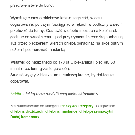
przeciwieństwie do bułki.
Wyrośnięte ciasto chlebowe krótko zagnieść, w celu
odgazowania, po czym rozciągnąć w rękach w podłużny walec i
przełożyć do formy. Odstawić w ciepłe miejsce na kolejną ok. 1
godzinę do wyrośnięcia – pod przykryciem ściereczką kuchenną.
Tuż przed pieczeniem wierzch chleba ponacinać na skos ostrym
nożem i posmarować maślanką.
Wstawić do nagrzanego do 170 st.C piekarnika i piec ok. 50
minut (I poziom, grzanie góra-dół).
Studzić wyjęty z blaszki na metalowej kratce, by dokładnie
odparował.
źródło
z lekką moją modyfikacją ilości składników
Zaszufladkowano do kategorii
Pieczywo
,
Przepisy
|
Otagowano
chleb na drożdżach
,
chleb na maślance
,
chleb pszenno-żytni
|
Dodaj komentarz