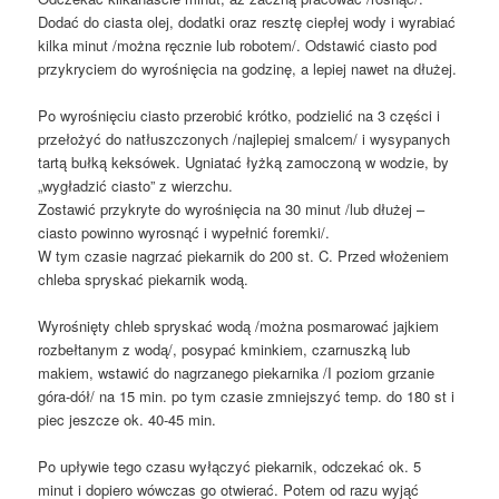
Dodać do ciasta olej, dodatki oraz resztę ciepłej wody i wyrabiać
kilka minut /można ręcznie lub robotem/. Odstawić ciasto pod
przykryciem do wyrośnięcia na godzinę, a lepiej nawet na dłużej.
Po wyrośnięciu ciasto przerobić krótko, podzielić na 3 części i
przełożyć do natłuszczonych /najlepiej smalcem/ i wysypanych
tartą bułką keksówek. Ugniatać łyżką zamoczoną w wodzie, by
„wygładzić ciasto” z wierzchu.
Zostawić przykryte do wyrośnięcia na 30 minut /lub dłużej –
ciasto powinno wyrosnąć i wypełnić foremki/.
W tym czasie nagrzać piekarnik do 200 st. C. Przed włożeniem
chleba spryskać piekarnik wodą.
Wyrośnięty chleb spryskać wodą /można posmarować jajkiem
rozbełtanym z wodą/, posypać kminkiem, czarnuszką lub
makiem, wstawić do nagrzanego piekarnika /I poziom grzanie
góra-dół/ na 15 min. po tym czasie zmniejszyć temp. do 180 st i
piec jeszcze ok. 40-45 min.
Po upływie tego czasu wyłączyć piekarnik, odczekać ok. 5
minut i dopiero wówczas go otwierać. Potem od razu wyjąć