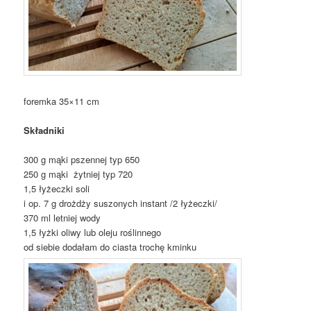
foremka 35×11 cm
Składniki
300 g mąki pszennej typ 650
250 g mąki żytniej typ 720
1,5 łyżeczki soli
i op. 7 g drożdży suszonych instant /
2 łyżeczki/
370 ml
letniej wody
1,5 łyżki oliwy lub oleju roślinnego
od siebie dodałam do ciasta trochę kminku