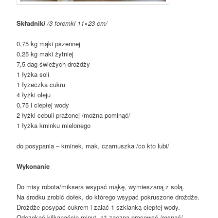
Składnik
i
/3 foremki 11×23 cm/
0,75 kg mąki pszennej
0,25 kg maki żytniej
7,5 dag świeżych drożdży
1 łyżka soli
1 łyżeczka cukru
4 łyżki oleju
0,75 l ciepłej wody
2 łyżki cebuli prażonej /można pominąć/
1 łyżka kminku mielonego
do posypania – kminek, mak, czarnuszka /co kto lubi/
Wykonanie
Do misy robota/miksera wsypać mąkę, wymieszaną z solą.
Na środku zrobić dołek, do którego wsypać pokruszone drożdże.
Drożdże posypać cukrem i zalać 1 szklanką ciepłej wody.
Odczekać kilkanaście minut, aż zaczną pracować /rosnąć/.