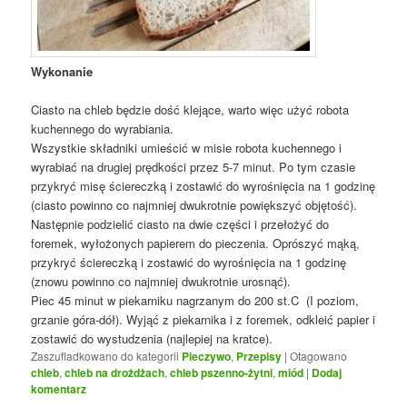
Wykonanie
Ciasto na chleb będzie dość klejące, warto więc użyć robota
kuchennego do wyrabiania.
Wszystkie składniki umieścić w misie robota kuchennego i
wyrabiać na drugiej prędkości przez 5-7 minut. Po tym czasie
przykryć misę ściereczką i zostawić do wyrośnięcia na 1 godzinę
(ciasto powinno co najmniej dwukrotnie powiększyć objętość).
Następnie podzielić ciasto na dwie części i przełożyć do
foremek, wyłożonych papierem do pieczenia. Oprószyć mąką,
przykryć ściereczką i zostawić do wyrośnięcia na 1 godzinę
(znowu powinno co najmniej dwukrotnie urosnąć).
Piec 45 minut w piekarniku nagrzanym do 200 st.C (I poziom,
grzanie góra-dół). Wyjąć z piekarnika i z foremek, odkleić papier i
zostawić do wystudzenia (najlepiej na kratce).
Zaszufladkowano do kategorii
Pieczywo
,
Przepisy
|
Otagowano
chleb
,
chleb na drożdżach
,
chleb pszenno-żytni
,
miód
|
Dodaj
komentarz