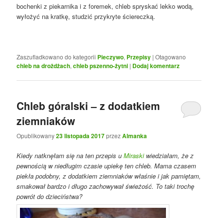
bochenki z piekarnika i z foremek, chleb spryskać lekko wodą,
wyłożyć na kratkę, studzić przykryte ściereczką.
Zaszufladkowano do kategorii
Pieczywo
,
Przepisy
|
Otagowano
chleb na drożdżach
,
chleb pszenno-żytni
|
Dodaj komentarz
Chleb góralski – z dodatkiem
ziemniaków
Opublikowany
23 listopada 2017
przez
Almanka
Kiedy natknęłam się na ten przepis u
Miraski
wiedziałam, że z
pewnością w niedługim czasie upiekę ten chleb. Mama czasem
piekła podobny, z dodatkiem ziemniaków właśnie i jak pamiętam,
smakował bardzo i długo zachowywał świeżość. To taki trochę
powrót do dzieciństwa?