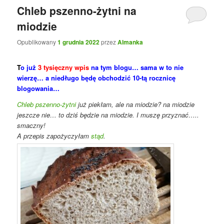
Chleb pszenno-żytni na
miodzie
Opublikowany
1 grudnia 2022
przez
Almanka
T
o już
3 tysięczny wpis
na tym blogu… sama w to nie
wierzę… a niedługo będę obchodzić 10-tą rocznicę
blogowania…
Chleb pszenno-żytni
już piekłam, ale na miodzie? na miodzie
jeszcze nie… to dziś będzie na miodzie. I muszę przyznać…..
smaczny!
A przepis zapożyczyłam
stąd
.