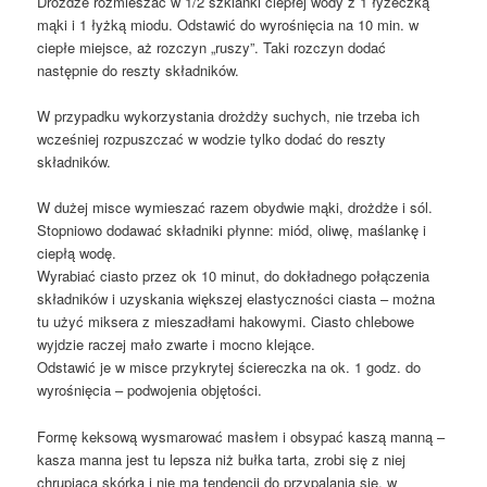
Drożdże rozmieszać w 1/2 szklanki ciepłej wody z 1 łyżeczką
mąki i 1 łyżką miodu. Odstawić do wyrośnięcia na 10 min. w
ciepłe miejsce, aż rozczyn „ruszy”. Taki rozczyn dodać
następnie do reszty składników.
W przypadku wykorzystania drożdży suchych, nie trzeba ich
wcześniej rozpuszczać w wodzie tylko dodać do reszty
składników.
W dużej misce wymieszać razem obydwie mąki, drożdże i sól.
Stopniowo dodawać składniki płynne: miód, oliwę, maślankę i
ciepłą wodę.
Wyrabiać ciasto przez ok 10 minut, do dokładnego połączenia
składników i uzyskania większej elastyczności ciasta – można
tu użyć miksera z mieszadłami hakowymi. Ciasto chlebowe
wyjdzie raczej mało zwarte i mocno klejące.
Odstawić je w misce przykrytej ściereczka na ok. 1 godz. do
wyrośnięcia – podwojenia objętości.
Formę keksową wysmarować masłem i obsypać kaszą manną –
kasza manna jest tu lepsza niż bułka tarta, zrobi się z niej
chrupiąca skórka i nie ma tendencji do przypalania się, w