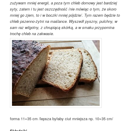
zużywam mniej energii, a poza tym chleb domowy jest bardziej
syty, zatem i tu jest oszczędność /nie mówiąc o tym, że skoro
mniej go zjem, to i w boczki mniej pójdzie/. Tym razem będzie to
chleb pszenno-żytni na maślance. Wyszedł pyszny, pulchny, w
sam raz wilgotny, z chrupiącą skórką, a w smaku przypomina
trochę chleb na zakwasie.
forma 11×35 cm /lepsza byłaby ciut mniejsza np. 10×35 cm/
Składniki