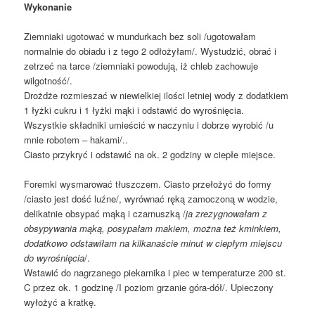
Wykonanie
Ziemniaki ugotować w mundurkach bez soli /ugotowałam
normalnie do obiadu i z tego 2 odłożyłam/. Wystudzić, obrać i
zetrzeć na tarce /ziemniaki powodują, iż chleb zachowuje
wilgotność/.
Drożdże rozmieszać w niewielkiej ilości letniej wody z dodatkiem
1 łyżki cukru i 1 łyżki mąki i odstawić do wyrośnięcia.
Wszystkie składniki umieścić w naczyniu i dobrze wyrobić /u
mnie robotem – hakami/..
Ciasto przykryć i odstawić na ok. 2 godziny w ciepłe miejsce.
Foremki wysmarować tłuszczem. Ciasto przełożyć do formy
/ciasto jest dość luźne/, wyrównać ręką zamoczoną w wodzie,
delikatnie obsypać mąką i czarnuszką /
ja zrezygnowałam z
obsypywania mąką, posypałam makiem, można też kminkiem,
dodatkowo odstawiłam na kilkanaście minut w ciepłym miejscu
do wyrośnięcia
/.
Wstawić do nagrzanego piekarnika i piec w temperaturze 200 st.
C przez ok. 1 godzinę /I poziom grzanie góra-dół/. Upieczony
wyłożyć a kratkę.