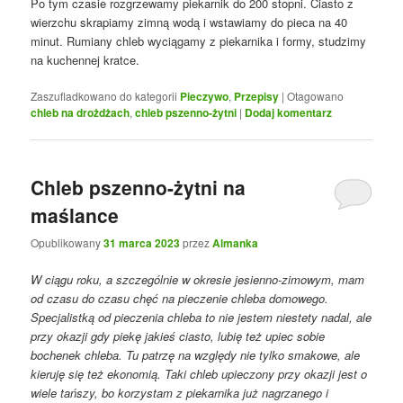
Po tym czasie rozgrzewamy piekarnik do 200 stopni. Ciasto z
wierzchu skrapiamy zimną wodą i wstawiamy do pieca na 40
minut. Rumiany chleb wyciągamy z piekarnika i formy, studzimy
na kuchennej kratce.
Zaszufladkowano do kategorii
Pieczywo
,
Przepisy
|
Otagowano
chleb na drożdżach
,
chleb pszenno-żytni
|
Dodaj komentarz
Chleb pszenno-żytni na
maślance
Opublikowany
31 marca 2023
przez
Almanka
W ciągu roku, a szczególnie w okresie jesienno-zimowym, mam
od czasu do czasu chęć na pieczenie chleba domowego.
Specjalistką od pieczenia chleba to nie jestem niestety nadal, ale
przy okazji gdy piekę jakieś ciasto, lubię też upiec sobie
bochenek chleba. Tu patrzę na względy nie tylko smakowe, ale
kieruję się też ekonomią. Taki chleb upieczony przy okazji jest o
wiele tańszy, bo korzystam z piekarnika już nagrzanego i