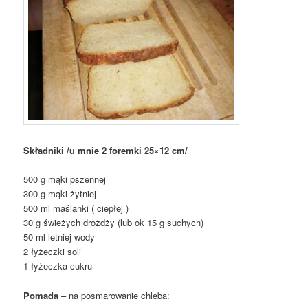
Składniki /u mnie 2 foremki 25×12 cm/
500 g mąki pszennej
300 g mąki żytniej
500 ml maślanki ( ciepłej )
30 g świeżych drożdży (lub ok 15 g suchych)
50 ml letniej wody
2 łyżeczki soli
1 łyżeczka cukru
Pomada
– na posmarowanie chleba: