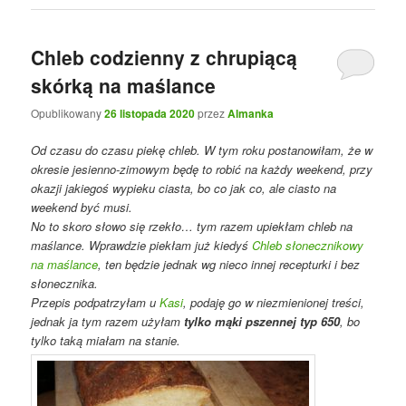
Chleb codzienny z chrupiącą
skórką na maślance
Opublikowany
26 listopada 2020
przez
Almanka
Od czasu do czasu piekę chleb. W tym roku postanowiłam, że w
okresie jesienno-zimowym będę to robić na każdy weekend, przy
okazji jakiegoś wypieku ciasta, bo co jak co, ale ciasto na
weekend być musi.
No to skoro słowo się rzekło… tym razem upiekłam chleb na
maślance. Wprawdzie piekłam już kiedyś
Chleb słonecznikowy
na maślance
, ten będzie jednak wg nieco innej recepturki i bez
słonecznika.
Przepis podpatrzyłam u
Kasi
, podaję go w niezmienionej treści,
jednak ja tym razem użyłam
tylko mąki pszennej typ 650
, bo
tylko taką miałam na stanie.