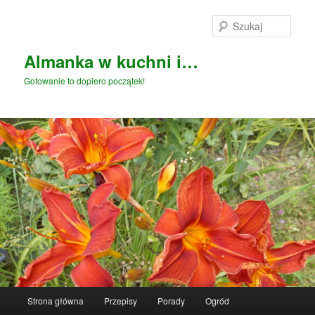
Przeskocz
Przeskocz
do
do
Szuka
tekstu
widgetów
Almanka w kuchni i…
Gotowanie to dopiero początek!
Główne
Strona główna
Przepisy
Porady
Ogród
menu