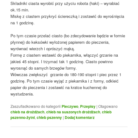
Składniki ciasta wyrobić przy użyciu robota (haki) – wyrabiać
ok.15 min.
Miskę z ciastem przykryć ściereczką i zostawić do wyrośnięcia
na 1 godzinę.
Po tym czasie przelać ciasto (bo zdecydowanie będzie w formie
płynnej) do keksówki wyłożonej papierem do pieczenia,
wyrównać wierzch i oprószyć mąką.
Formę z ciastem wstawić do piekarnika, włączyć grzanie na
jakieś 45 stopni. I trzymać tak 1 godzinę. Ciasto powinno
wyrosnąć do samych brzegów formy.
Wówczas zwiększyć grzanie do 180-190 stopni i piec przez 1
godzinę. Po tym czasie wyjąć z piekarnika i z formy, odkleić
papier do pieczenia i zostawić na kratce kuchennej do
wystudzenia.
Zaszufladkowano do kategorii
Pieczywo
,
Przepisy
|
Otagowano
chleb na drożdżach
,
chleb na suszonych drożdżach
,
chleb
pszenno-żytni
,
chleb pszenny
|
Dodaj komentarz