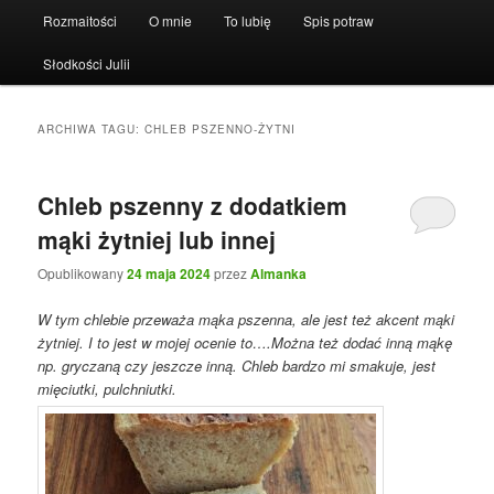
Rozmaitości
O mnie
To lubię
Spis potraw
Słodkości Julii
ARCHIWA TAGU:
CHLEB PSZENNO-ŻYTNI
Chleb pszenny z dodatkiem
mąki żytniej lub innej
Opublikowany
24 maja 2024
przez
Almanka
W tym chlebie przeważa mąka pszenna, ale jest też akcent mąki
żytniej. I to jest w mojej ocenie to….Można też dodać inną mąkę
np. gryczaną czy jeszcze inną. Chleb bardzo mi smakuje, jest
mięciutki, pulchniutki.