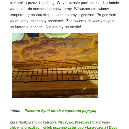
piekarniku przez 1 godzinę. W tym czasie powinien bardzo ładnie
wyrosnąć, do samych brzegów formy. Wówczas ustawiamy
temperaturę na 200 stopni i odmierzamy 1 godzinę. Po godzinie
wyjmujemy upieczony bochenek. Zostawiamy do wystygnięcia
na kratce kuchennej. Nie kroimy na ciepło!
źródło –
Pszenno-żytni chleb z wędzoną papryką
Zaszufladkowano do kategorii
Pieczywo
,
Przepisy
|
Otagowano
chleb na drożdżach
,
chleb pszenno-żytni
,
papryka wędzona
|
Dodaj