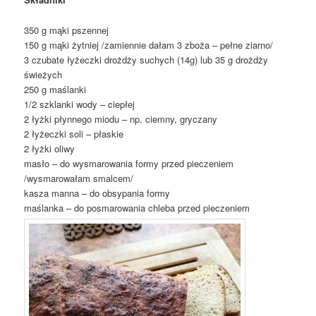
350 g mąki pszennej
150 g mąki żytniej /zamiennie dałam 3 zboża – pełne ziarno/
3 czubate łyżeczki drożdży suchych (14g) lub 35 g drożdży
świeżych
250 g maślanki
1/2 szklanki wody – ciepłej
2 łyżki płynnego miodu – np. ciemny, gryczany
2 łyżeczki soli – płaskie
2 łyżki oliwy
masło – do wysmarowania formy przed pieczeniem
/wysmarowałam smalcem/
kasza manna – do obsypania formy
maślanka – do posmarowania chleba przed pieczeniem