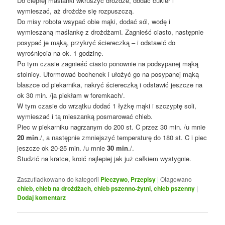
Do ciepłej maślanki wkruszyć drożdże, dodać cukier i
wymieszać, aż drożdże się rozpuszczą.
Do misy robota wsypać obie mąki, dodać sól, wodę i
wymieszaną maślankę z drożdżami. Zagnieść ciasto, następnie
posypać je mąką, przykryć ściereczką – i odstawić do
wyrośnięcia na ok. 1 godzinę.
Po tym czasie zagnieść ciasto ponownie na podsypanej mąką
stolnicy. Uformować bochenek i ułożyć go na posypanej mąką
blaszce od piekarnika, nakryć ściereczką i odstawić jeszcze na
ok 30 min. /ja piekłam w foremkach/.
W tym czasie do wrzątku dodać 1 łyżkę mąki i szczyptę soli,
wymieszać i tą mieszanką posmarować chleb.
Piec w piekarniku nagrzanym do 200 st. C przez 30 min. /u mnie
20 min
./, a następnie zmniejszyć temperaturę do 180 st. C i piec
jeszcze ok 20-25 min. /u mnie
30 min
./.
Studzić na kratce, kroić najlepiej jak już całkiem wystygnie.
Zaszufladkowano do kategorii
Pieczywo
,
Przepisy
|
Otagowano
chleb
,
chleb na drożdżach
,
chleb pszenno-żytni
,
chleb pszenny
|
Dodaj komentarz