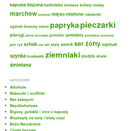
kapusta kiszona
karkówka
kotlety
maliny
kiełbasa
marchew
mięso mielone
naleśniki
mielone
pieczarki
papryka
ogórek kiszony
owoce
pierogi
pomidory
pomidor
pomidory suszone
piersi kurczaka
ser żółty
schab
sernik
szpinak
por
ryż
ser biały
ser
ziemniaki
szynka
truskawki
śledzie
śliwki
śmietana
KATEGORIE
Alkohole
Babeczki i muffinki
Bez kategorii
Bezalkoholowe
Bigosy, gołabki i inne z kapusty
Biszkopty na torty i blaty ciast
Boże Narodzenie
Ciasta bezowe