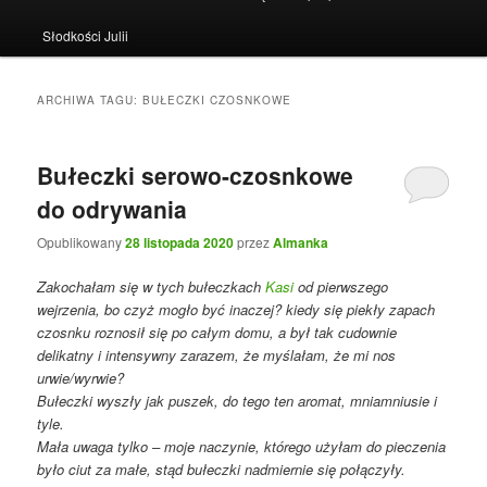
Słodkości Julii
ARCHIWA TAGU:
BUŁECZKI CZOSNKOWE
Bułeczki serowo-czosnkowe
do odrywania
Opublikowany
28 listopada 2020
przez
Almanka
Zakochałam się w tych bułeczkach
Kasi
od pierwszego
wejrzenia, bo czyż mogło być inaczej? kiedy się piekły zapach
czosnku roznosił się po całym domu, a był tak cudownie
delikatny i intensywny zarazem, że myślałam, że mi nos
urwie/wyrwie?
Bułeczki wyszły jak puszek, do tego ten aromat, mniamniusie i
tyle.
Mała uwaga tylko – moje naczynie, którego użyłam do pieczenia
było ciut za małe, stąd bułeczki nadmiernie się połączyły.