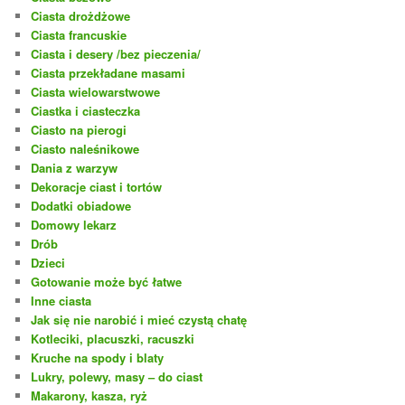
Ciasta drożdżowe
Ciasta francuskie
Ciasta i desery /bez pieczenia/
Ciasta przekładane masami
Ciasta wielowarstwowe
Ciastka i ciasteczka
Ciasto na pierogi
Ciasto naleśnikowe
Dania z warzyw
Dekoracje ciast i tortów
Dodatki obiadowe
Domowy lekarz
Drób
Dzieci
Gotowanie może być łatwe
Inne ciasta
Jak się nie narobić i mieć czystą chatę
Kotleciki, placuszki, racuszki
Kruche na spody i blaty
Lukry, polewy, masy – do ciast
Makarony, kasza, ryż