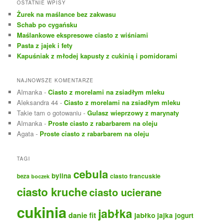
k
OSTATNIE WPISY
a
Żurek na maślance bez zakwasu
j
Schab po cygańsku
Maślankowe ekspresowe ciasto z wiśniami
Pasta z jajek i fety
Kapuśniak z młodej kapusty z cukinią i pomidorami
NAJNOWSZE KOMENTARZE
Almanka
-
Ciasto z morelami na zsiadłym mleku
Aleksandra 44
-
Ciasto z morelami na zsiadłym mleku
Takie tam o gotowaniu
-
Gulasz wieprzowy z marynaty
Almanka
-
Proste ciasto z rabarbarem na oleju
Agata
-
Proste ciasto z rabarbarem na oleju
TAGI
cebula
bylina
ciasto francuskie
beza
boczek
ciasto kruche
ciasto ucierane
cukinia
jabłka
danie fit
jabłko
jajka
jogurt