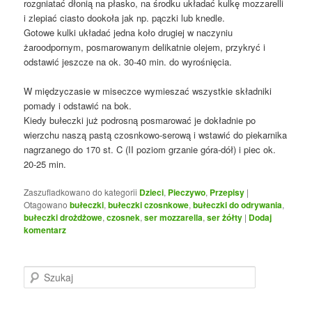
rozgniatać dłonią na płasko, na środku układać kulkę mozzarelli
i zlepiać ciasto dookoła jak np. pączki lub knedle.
Gotowe kulki układać jedna koło drugiej w naczyniu
żaroodpornym, posmarowanym delikatnie olejem, przykryć i
odstawić jeszcze na ok. 30-40 min. do wyrośnięcia.
W międzyczasie w miseczce wymieszać wszystkie składniki
pomady i odstawić na bok.
Kiedy bułeczki już podrosną posmarować je dokładnie po
wierzchu naszą pastą czosnkowo-serową i wstawić do piekarnika
nagrzanego do 170 st. C (II poziom grzanie góra-dół) i piec ok.
20-25 min.
Zaszufladkowano do kategorii
Dzieci
,
Pieczywo
,
Przepisy
|
Otagowano
bułeczki
,
bułeczki czosnkowe
,
bułeczki do odrywania
,
bułeczki drożdżowe
,
czosnek
,
ser mozzarella
,
ser żółty
|
Dodaj
komentarz
S
z
u