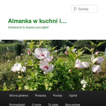
Przeskocz
Przeskocz
do
do
Szuka
tekstu
widgetów
Almanka w kuchni i…
Gotowanie to dopiero początek!
Główne
Strona główna
Przepisy
Porady
Ogród
menu
Rozmaitości
O mnie
To lubię
Spis potraw