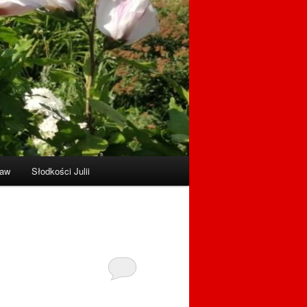
raw
Słodkości Julii