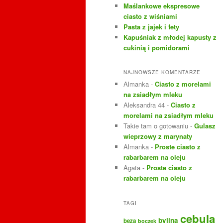
Maślankowe ekspresowe
ciasto z wiśniami
Pasta z jajek i fety
Kapuśniak z młodej kapusty z
cukinią i pomidorami
NAJNOWSZE KOMENTARZE
Almanka
-
Ciasto z morelami
na zsiadłym mleku
Aleksandra 44
-
Ciasto z
morelami na zsiadłym mleku
Takie tam o gotowaniu
-
Gulasz
wieprzowy z marynaty
Almanka
-
Proste ciasto z
rabarbarem na oleju
Agata
-
Proste ciasto z
rabarbarem na oleju
TAGI
cebula
bylina
beza
boczek