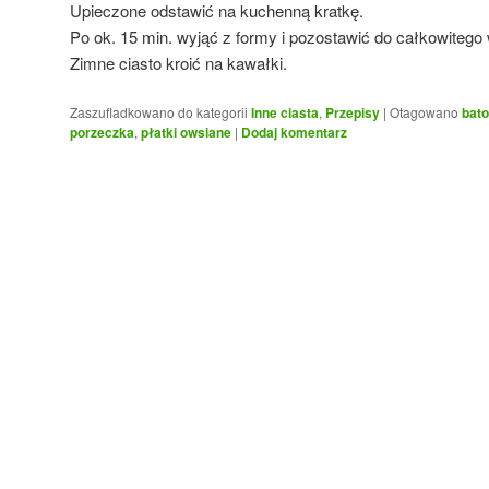
Upieczone odstawić na kuchenną kratkę.
Po ok. 15 min. wyjąć z formy i pozostawić do całkowitego 
Zimne ciasto kroić na kawałki.
Zaszufladkowano do kategorii
Inne ciasta
,
Przepisy
|
Otagowano
bat
porzeczka
,
płatki owsiane
|
Dodaj komentarz