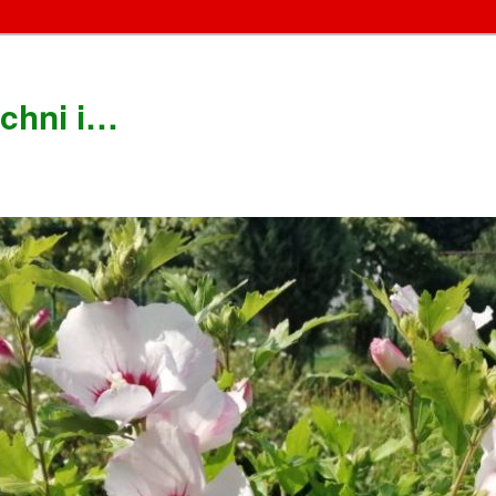
chni i…
!