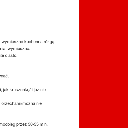
ko, wymieszać kuchenną rózgą.
enia, wymieszać.
e ciasto.
wnać.
 jak kruszonkę/ i już nie
b orzechami/można nie
rmoobieg przez 30-35 min.