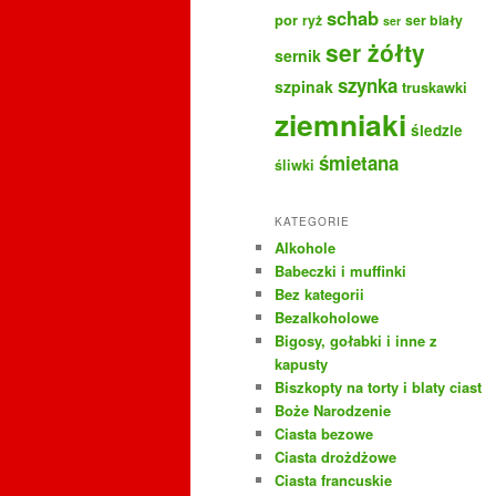
schab
por
ryż
ser biały
ser
ser żółty
sernik
szynka
szpinak
truskawki
ziemniaki
śledzie
śmietana
śliwki
KATEGORIE
Alkohole
Babeczki i muffinki
Bez kategorii
Bezalkoholowe
Bigosy, gołabki i inne z
kapusty
Biszkopty na torty i blaty ciast
Boże Narodzenie
Ciasta bezowe
Ciasta drożdżowe
Ciasta francuskie