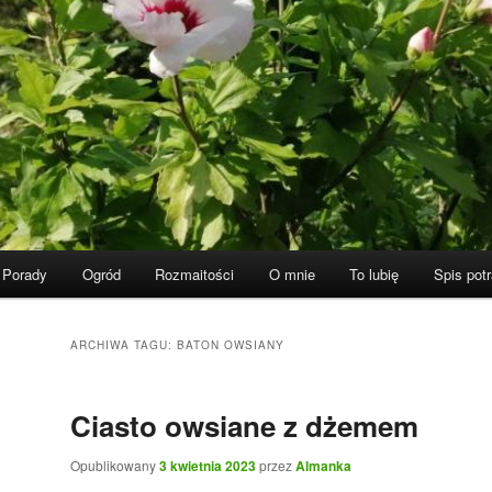
Porady
Ogród
Rozmaitości
O mnie
To lubię
Spis pot
ARCHIWA TAGU:
BATON OWSIANY
Ciasto owsiane z dżemem
Opublikowany
3 kwietnia 2023
przez
Almanka