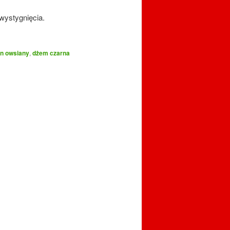
wystygnięcia.
on owsiany
,
dżem czarna