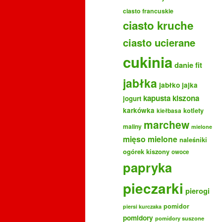
ciasto francuskie
ciasto kruche
ciasto ucierane
cukinia
danie fit
jabłka
jabłko
jajka
kapusta kiszona
jogurt
karkówka
kotlety
kiełbasa
marchew
maliny
mielone
mięso mielone
naleśniki
ogórek kiszony
owoce
papryka
pieczarki
pierogi
pomidor
piersi kurczaka
pomidory
pomidory suszone