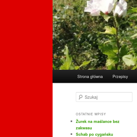
Główne
Strona główna
Przepisy
menu
S
z
u
k
OSTATNIE WPISY
a
Żurek na maślance bez
j
zakwasu
Schab po cygańsku