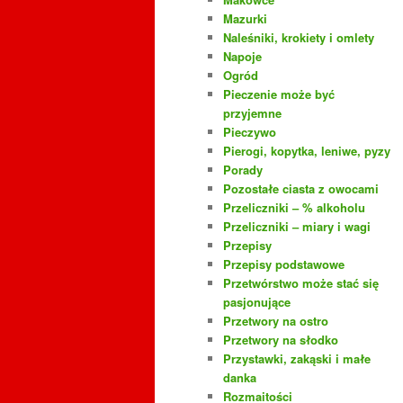
Mazurki
Naleśniki, krokiety i omlety
Napoje
Ogród
Pieczenie może być
przyjemne
Pieczywo
Pierogi, kopytka, leniwe, pyzy
Porady
Pozostałe ciasta z owocami
Przeliczniki – % alkoholu
Przeliczniki – miary i wagi
Przepisy
Przepisy podstawowe
Przetwórstwo może stać się
pasjonujące
Przetwory na ostro
Przetwory na słodko
Przystawki, zakąski i małe
danka
Rozmaitości