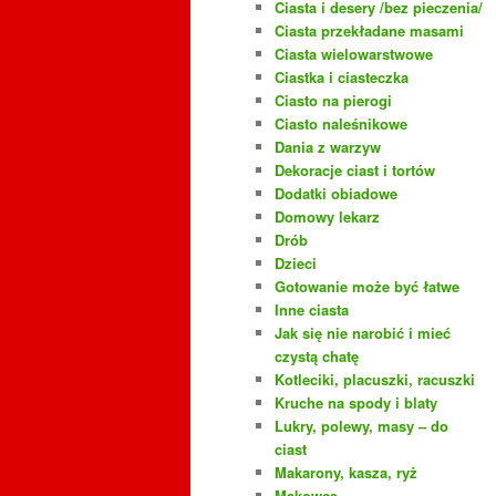
Ciasta i desery /bez pieczenia/
Ciasta przekładane masami
Ciasta wielowarstwowe
Ciastka i ciasteczka
Ciasto na pierogi
Ciasto naleśnikowe
Dania z warzyw
Dekoracje ciast i tortów
Dodatki obiadowe
Domowy lekarz
Drób
Dzieci
Gotowanie może być łatwe
Inne ciasta
Jak się nie narobić i mieć
czystą chatę
Kotleciki, placuszki, racuszki
Kruche na spody i blaty
Lukry, polewy, masy – do
ciast
Makarony, kasza, ryż
Makowce