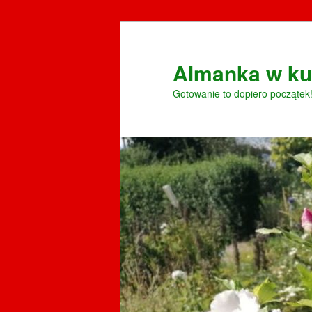
Przeskocz
Przeskocz
do
do
tekstu
widgetów
Almanka w ku
Gotowanie to dopiero początek