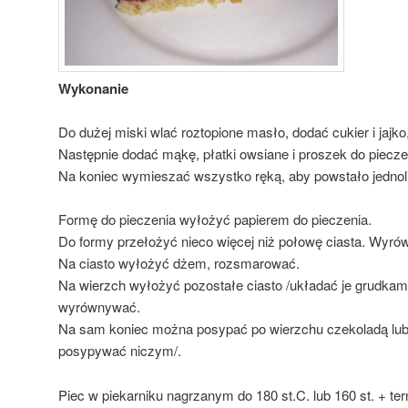
Wykonanie
Do dużej miski wlać roztopione masło, dodać cukier i jaj
Następnie dodać mąkę, płatki owsiane i proszek do piecz
Na koniec wymieszać wszystko ręką, aby powstało jednolit
Formę do pieczenia wyłożyć papierem do pieczenia.
Do formy przełożyć nieco więcej niż połowę ciasta. Wyró
Na ciasto wyłożyć dżem, rozsmarować.
Na wierzch wyłożyć pozostałe ciasto /układać je grudkami,
wyrównywać.
Na sam koniec można posypać po wierzchu czekoladą lu
posypywać niczym/.
Piec w piekarniku nagrzanym do 180 st.C. lub 160 st. + te