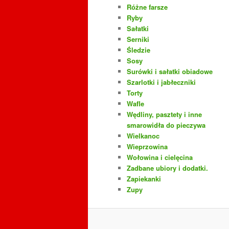
Różne farsze
Ryby
Sałatki
Serniki
Śledzie
Sosy
Surówki i sałatki obiadowe
Szarlotki i jabłeczniki
Torty
Wafle
Wędliny, pasztety i inne
smarowidła do pieczywa
Wielkanoc
Wieprzowina
Wołowina i cielęcina
Zadbane ubiory i dodatki.
Zapiekanki
Zupy