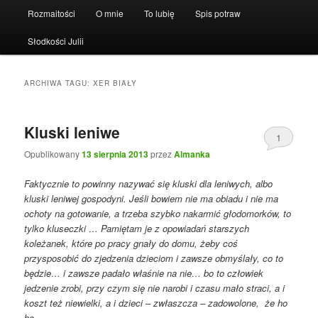
Rozmaitości
O mnie
To lubię
Spis potraw
Słodkości Julii
ARCHIWA TAGU:
XER BIAŁY
Kluski leniwe
1
Opublikowany
13 sierpnia 2013
przez
Almanka
Faktycznie to powinny nazywać się kluski dla leniwych, albo
kluski leniwej gospodyni. Jeśli bowiem nie ma obiadu i nie ma
ochoty na gotowanie, a trzeba szybko nakarmić głodomorków, to
tylko kluseczki … Pamiętam je z opowiadań starszych
koleżanek, które po pracy gnały do domu, żeby coś
przysposobić do zjedzenia dzieciom i zawsze obmyślały, co to
będzie… i zawsze padało właśnie na nie… bo to człowiek
jedzenie zrobi, przy czym się nie narobi i czasu mało straci, a i
koszt też niewielki, a i dzieci – zwłaszcza – zadowolone, że ho
ho…