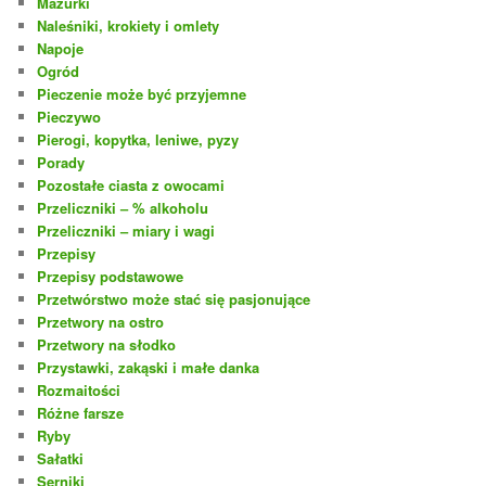
Mazurki
Naleśniki, krokiety i omlety
Napoje
Ogród
Pieczenie może być przyjemne
Pieczywo
Pierogi, kopytka, leniwe, pyzy
Porady
Pozostałe ciasta z owocami
Przeliczniki – % alkoholu
Przeliczniki – miary i wagi
Przepisy
Przepisy podstawowe
Przetwórstwo może stać się pasjonujące
Przetwory na ostro
Przetwory na słodko
Przystawki, zakąski i małe danka
Rozmaitości
Różne farsze
Ryby
Sałatki
Serniki