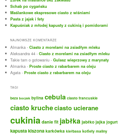
j
Schab po cygańsku
Maślankowe ekspresowe ciasto z wiśniami
Pasta z jajek i fety
Kapuśniak z młodej kapusty z cukinią i pomidorami
NAJNOWSZE KOMENTARZE
Almanka
-
Ciasto z morelami na zsiadłym mleku
Aleksandra 44
-
Ciasto z morelami na zsiadłym mleku
Takie tam o gotowaniu
-
Gulasz wieprzowy z marynaty
Almanka
-
Proste ciasto z rabarbarem na oleju
Agata
-
Proste ciasto z rabarbarem na oleju
TAGI
cebula
bylina
ciasto francuskie
beza
boczek
ciasto kruche
ciasto ucierane
cukinia
jabłka
danie fit
jabłko
jajka
jogurt
kapusta kiszona
karkówka
kotlety
maliny
kiełbasa