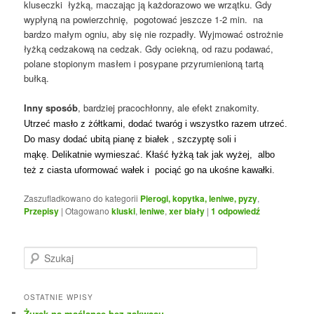
kluseczki łyżką, maczając ją każdorazowo we wrzątku. Gdy
wypłyną na powierzchnię, pogotować jeszcze 1-2 min. na
bardzo małym ogniu, aby się nie rozpadły. Wyjmować ostrożnie
łyżką cedzakową na cedzak. Gdy ociekną, od razu podawać,
polane stopionym masłem i posypane przyrumienioną tartą
bułką.
Inny sposób
, bardziej pracochłonny, ale efekt znakomity.
Utrzeć masło z żółtkami, dodać twaróg i wszystko razem utrzeć.
Do masy dodać ubitą pianę z białek , szczyptę soli i
mąkę. Delikatnie wymieszać.
Kłaść łyżką tak jak wyżej,
albo
też z
ciasta uformować wałek i pociąć go na ukośne kawałki.
Zaszufladkowano do kategorii
Pierogi, kopytka, leniwe, pyzy
,
Przepisy
|
Otagowano
kluski
,
leniwe
,
xer biały
|
1
odpowiedź
S
z
u
k
OSTATNIE WPISY
a
Żurek na maślance bez zakwasu