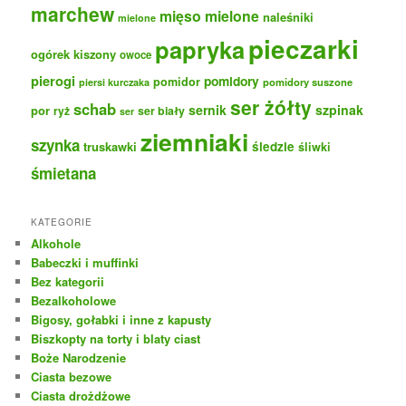
marchew
mięso mielone
naleśniki
mielone
pieczarki
papryka
ogórek kiszony
owoce
pierogi
pomidory
pomidor
pomidory suszone
piersi kurczaka
ser żółty
schab
sernik
szpinak
por
ryż
ser biały
ser
ziemniaki
szynka
truskawki
śledzie
śliwki
śmietana
KATEGORIE
Alkohole
Babeczki i muffinki
Bez kategorii
Bezalkoholowe
Bigosy, gołabki i inne z kapusty
Biszkopty na torty i blaty ciast
Boże Narodzenie
Ciasta bezowe
Ciasta drożdżowe