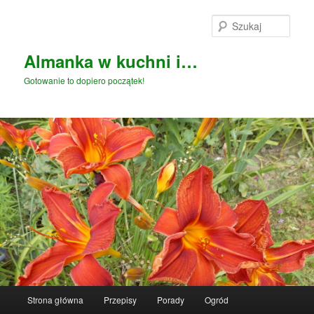
Przeskocz
Przeskocz
do
do
Szuka
tekstu
widgetów
Almanka w kuchni i…
Gotowanie to dopiero początek!
Główne
Strona główna
Przepisy
Porady
Ogród
menu