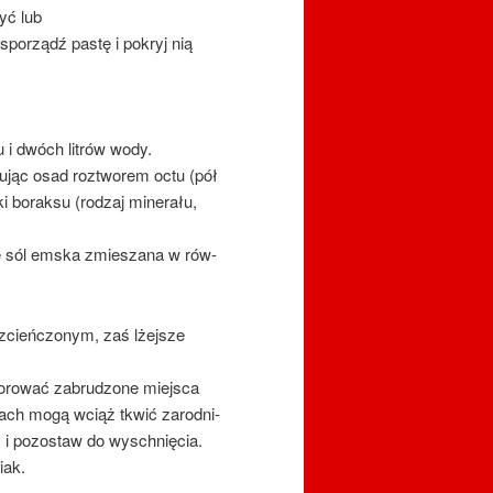
yć lub
sporządź pastę i pokryj nią
 i dwóch litrów wody.
jąc osad roz­two­rem octu (pół
 bo­rak­su (ro­dzaj mi­ne­ra­łu,
nie sól emska zmie­sza­na w rów­
ozcieńczonym, zaś lżejsze
­rować za­bru­dzo­ne miej­sca
niach mogą wciąż tkwić za­rod­ni­
 i po­zo­staw do wy­schnię­cia.
iak.