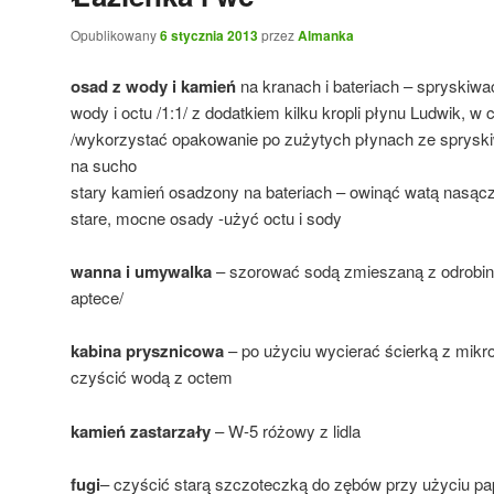
Opublikowany
6 stycznia 2013
przez
Almanka
osad z wody i kamień
na kranach i bateriach – spryski
wody i octu /1:1/ z dodatkiem kilku kropli płynu Ludwik, w
/wykorzystać opakowanie po zużytych płynach ze spryski
na sucho
stary kamień osadzony na bateriach – owinąć watą nasąc
stare, mocne osady -użyć octu i sody
wanna i umywalka
– szorować sodą zmieszaną z odrobiną
aptece/
kabina prysznicowa
– po użyciu wycierać ścierką z mikrof
czyścić wodą z octem
kamień zastarzały
– W-5 różowy z lidla
fugi
– czyścić starą szczoteczką do zębów przy użyciu pa