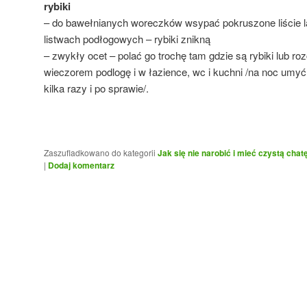
rybiki
– do bawełnianych woreczków wsypać pokruszone liście la
listwach podłogowych – rybiki znikną
– zwykły ocet – polać go trochę tam gdzie są rybiki lub r
wieczorem podlogę i w łazience, wc i kuchni /na noc umyć
kilka razy i po sprawie/.
Zaszufladkowano do kategorii
Jak się nie narobić i mieć czystą chat
|
Dodaj komentarz