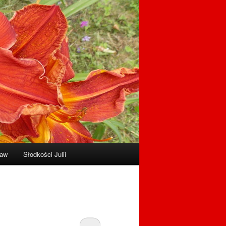
raw
Słodkości Julii