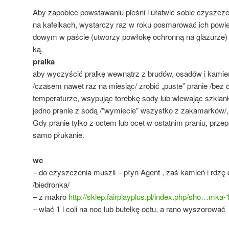
Aby za­po­biec po­wsta­wa­niu ple­śni i uła­twić sobie czysz­cze
na ka­fel­kach, wy­star­czy raz w roku po­sma­ro­wać ich po­
do­wym w pa­ście (utwo­rzy po­wło­kę ochron­ną na gla­zu­rze) 
ką.
pralka
aby wyczyścić pralkę wewnątrz z brudów, osadów i kamien
/czasem nawet raz na miesiąc/ zrobić „puste” pranie /be
temperaturze, wsypując torebkę sody lub wlewając szklankę
jedno pranie z sodą /”wymiecie” wszystko z zakamarków/, 
Gdy pranie tylko z octem lub ocet w ostatnim praniu, prze
samo płukanie.
wc
– do czyszczenia muszli – płyn Agent , zaś kamień i rdzę
/biedronka/
– z makro
http://sklep.fairplayplus.pl/index.php/sho…mka
– wlać 1 l coli na noc lub butelkę octu, a rano wyszorować