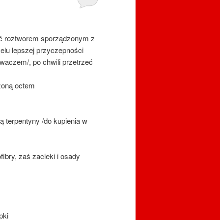
wać roztworem sporządzonym z
 celu lepszej przyczepności
waczem/, po chwili przetrzeć
zoną octem
 terpentyny /do kupienia w
ibry, zaś zacieki i osady
pki