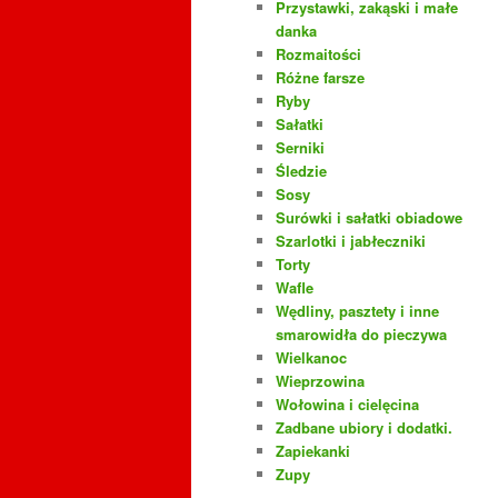
Przystawki, zakąski i małe
danka
Rozmaitości
Różne farsze
Ryby
Sałatki
Serniki
Śledzie
Sosy
Surówki i sałatki obiadowe
Szarlotki i jabłeczniki
Torty
Wafle
Wędliny, pasztety i inne
smarowidła do pieczywa
Wielkanoc
Wieprzowina
Wołowina i cielęcina
Zadbane ubiory i dodatki.
Zapiekanki
Zupy