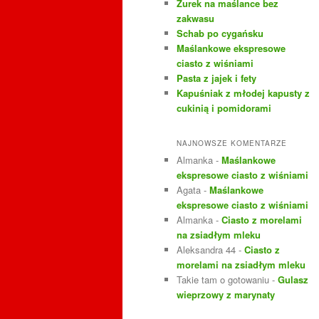
Żurek na maślance bez
j
zakwasu
Schab po cygańsku
Maślankowe ekspresowe
ciasto z wiśniami
Pasta z jajek i fety
Kapuśniak z młodej kapusty z
cukinią i pomidorami
NAJNOWSZE KOMENTARZE
Almanka
-
Maślankowe
ekspresowe ciasto z wiśniami
Agata
-
Maślankowe
ekspresowe ciasto z wiśniami
Almanka
-
Ciasto z morelami
na zsiadłym mleku
Aleksandra 44
-
Ciasto z
morelami na zsiadłym mleku
Takie tam o gotowaniu
-
Gulasz
wieprzowy z marynaty