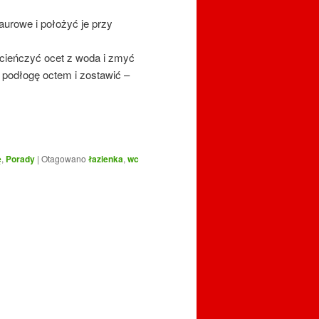
urowe i położyć je przy
ozcieńczyć ocet z woda i zmyć
 podłogę octem i zostawić –
ę
,
Porady
|
Otagowano
łazienka
,
wc