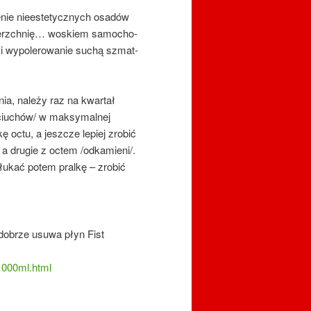
­nie nie­este­tycz­nych osa­dów
wierzch­nię… wo­skiem sa­mo­cho­
i wy­po­le­ro­wa­nie suchą szmat­
ia, należy raz na kwartał
z ciuchów/ w maksymalnej
 octu, a jeszcze lepiej zrobić
a drugie z octem /odkamieni/.
płukać potem pralkę – zrobić
 dobrze usuwa płyn Fist
-1000ml.html