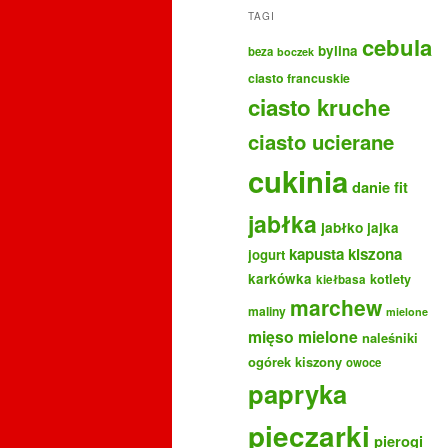
TAGI
cebula
bylina
beza
boczek
ciasto francuskie
ciasto kruche
ciasto ucierane
cukinia
danie fit
jabłka
jabłko
jajka
kapusta kiszona
jogurt
karkówka
kotlety
kiełbasa
marchew
maliny
mielone
mięso mielone
naleśniki
ogórek kiszony
owoce
papryka
pieczarki
pierogi