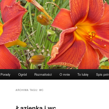
Porady
Ogród
Rozmaitości
O mnie
To lubię
Spis pot
ARCHIWA TAGU:
WC
Łazienka i wc