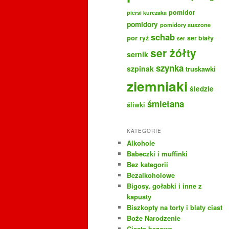
pomidor
piersi kurczaka
pomidory
pomidory suszone
schab
por
ryż
ser biały
ser
ser żółty
sernik
szynka
szpinak
truskawki
ziemniaki
śledzie
śmietana
śliwki
KATEGORIE
Alkohole
Babeczki i muffinki
Bez kategorii
Bezalkoholowe
Bigosy, gołabki i inne z
kapusty
Biszkopty na torty i blaty ciast
Boże Narodzenie
Ciasta bezowe