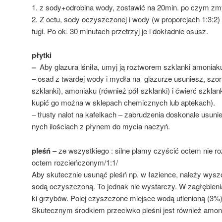
1. z sody+odrobina wody, zostawić na 20min. po czym zm
2. Z octu, sody oczyszczonej i wody (w proporcjach 1:3:2) 
fugi. Po ok. 30 minutach przetrzyj je i dokładnie osusz.
płytki
–
Aby glazura lśniła, umyj ją roztworem szklanki amoniaku
– osad z twardej wody i mydła na glazurze usuniesz, szo­ru
szklan­ki), amo­nia­ku (rów­nież pół szklan­ki) i ćwierć szklan­ki
kupić go można w skle­pach che­micz­nych lub ap­te­kach).
– tłusty nalot na kafelkach – za­bru­dze­nia do­sko­na­le usu­
nych ilo­ściach z pły­nem do mycia na­czyń.
pleśń
– ze wszystkiego : silne plamy czyścić octem nie r
octem rozcieńczonym/1:1/
Aby sku­tecz­nie usu­nąć pleśń np. w łazience, należy wy­szo
sodą oczysz­czo­ną. To jed­nak nie wy­star­czy. W za­głę­bie­
ki grzy­bów. Polej czysz­czo­ne miej­sce wodą utle­nio­ną (3%)
Skutecznym środkiem przeciwko pleśni jest również amon