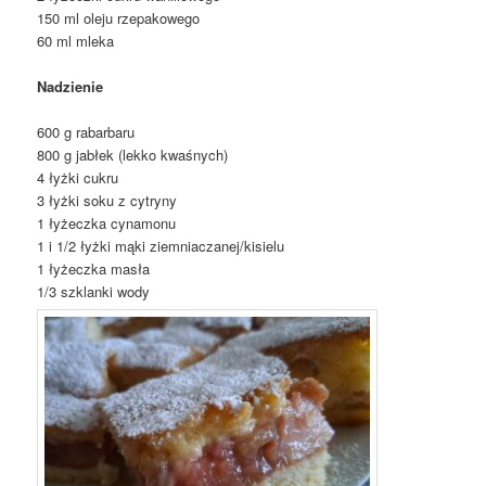
150 ml oleju rzepakowego
60 ml mleka
Nadzienie
600 g rabarbaru
800 g jabłek (lekko kwaśnych)
4 łyżki cukru
3 łyżki soku z cytryny
1 łyżeczka cynamonu
1 i 1/2 łyżki mąki ziemniaczanej/kisielu
1 łyżeczka masła
1/3 szklanki wody