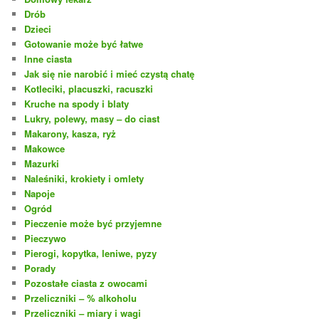
Drób
Dzieci
Gotowanie może być łatwe
Inne ciasta
Jak się nie narobić i mieć czystą chatę
Kotleciki, placuszki, racuszki
Kruche na spody i blaty
Lukry, polewy, masy – do ciast
Makarony, kasza, ryż
Makowce
Mazurki
Naleśniki, krokiety i omlety
Napoje
Ogród
Pieczenie może być przyjemne
Pieczywo
Pierogi, kopytka, leniwe, pyzy
Porady
Pozostałe ciasta z owocami
Przeliczniki – % alkoholu
Przeliczniki – miary i wagi