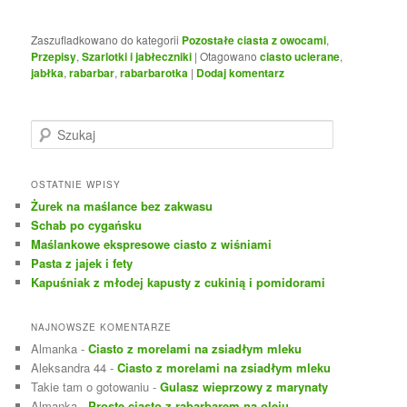
Zaszufladkowano do kategorii
Pozostałe ciasta z owocami
,
Przepisy
,
Szarlotki i jabłeczniki
|
Otagowano
ciasto ucierane
,
jabłka
,
rabarbar
,
rabarbarotka
|
Dodaj komentarz
S
z
u
k
OSTATNIE WPISY
a
Żurek na maślance bez zakwasu
j
Schab po cygańsku
Maślankowe ekspresowe ciasto z wiśniami
Pasta z jajek i fety
Kapuśniak z młodej kapusty z cukinią i pomidorami
NAJNOWSZE KOMENTARZE
Almanka
-
Ciasto z morelami na zsiadłym mleku
Aleksandra 44
-
Ciasto z morelami na zsiadłym mleku
Takie tam o gotowaniu
-
Gulasz wieprzowy z marynaty
Almanka
-
Proste ciasto z rabarbarem na oleju