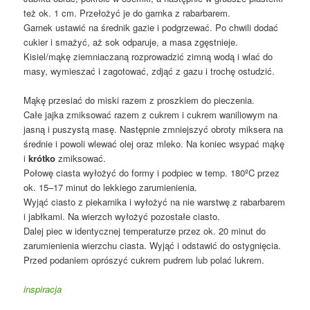
też ok. 1 cm. Przełożyć je do garnka z rabarbarem.
Garnek ustawić na średnik gazie i podgrzewać. Po chwili dodać
cukier i smażyć, aż sok odparuje, a masa zgęstnieje.
Kisiel/mąkę ziemniaczaną rozprowadzić zimną wodą i wlać do
masy, wymieszać i zagotować, zdjąć z gazu i trochę ostudzić.
Mąkę przesiać do miski razem z proszkiem do pieczenia.
Całe jajka zmiksować razem z cukrem i cukrem waniliowym na
jasną i puszystą masę. Następnie zmniejszyć obroty miksera na
średnie i powoli wlewać olej oraz mleko. Na koniec wsypać mąkę
i
krótko
zmiksować.
Połowę ciasta wyłożyć do formy i podpiec w temp. 180ºC przez
ok. 15–17 minut do lekkiego zarumienienia.
Wyjąć ciasto z piekarnika i wyłożyć na nie warstwę z rabarbarem
i jabłkami. Na wierzch wyłożyć pozostałe ciasto.
Dalej piec w identycznej temperaturze przez ok. 20 minut do
zarumienienia wierzchu ciasta. Wyjąć i odstawić do ostygnięcia.
Przed podaniem oprószyć cukrem pudrem lub polać lukrem.
inspiracja