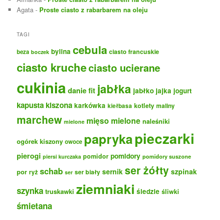
Agata
-
Proste ciasto z rabarbarem na oleju
TAGI
cebula
bylina
ciasto francuskie
beza
boczek
ciasto kruche
ciasto ucierane
cukinia
jabłka
danie fit
jabłko
jajka
jogurt
kapusta kiszona
karkówka
kotlety
maliny
kiełbasa
marchew
mięso mielone
naleśniki
mielone
pieczarki
papryka
ogórek kiszony
owoce
pierogi
pomidory
pomidor
pomidory suszone
piersi kurczaka
ser żółty
schab
sernik
szpinak
por
ryż
ser biały
ser
ziemniaki
szynka
truskawki
śledzie
śliwki
śmietana