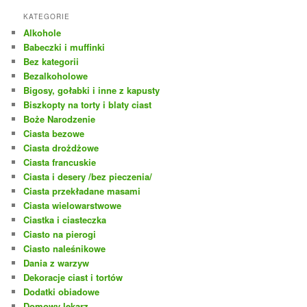
KATEGORIE
Alkohole
Babeczki i muffinki
Bez kategorii
Bezalkoholowe
Bigosy, gołabki i inne z kapusty
Biszkopty na torty i blaty ciast
Boże Narodzenie
Ciasta bezowe
Ciasta drożdżowe
Ciasta francuskie
Ciasta i desery /bez pieczenia/
Ciasta przekładane masami
Ciasta wielowarstwowe
Ciastka i ciasteczka
Ciasto na pierogi
Ciasto naleśnikowe
Dania z warzyw
Dekoracje ciast i tortów
Dodatki obiadowe
Domowy lekarz