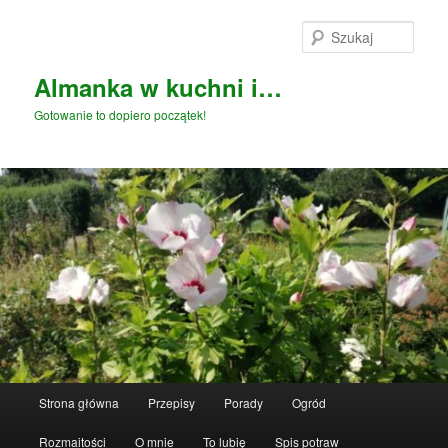
Przeskocz
Przeskocz
do
do
Szuka
tekstu
widgetów
Almanka w kuchni i…
Gotowanie to dopiero początek!
Główne
Strona główna
Przepisy
Porady
Ogród
menu
Rozmaitości
O mnie
To lubię
Spis potraw