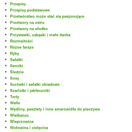
Przepisy
Przepisy podstawowe
Przetwórstwo może stać się pasjonujące
Przetwory na ostro
Przetwory na słodko
Przystawki, zakąski i małe danka
Rozmaitości
Różne farsze
Ryby
Sałatki
Serniki
Śledzie
Sosy
Surówki i sałatki obiadowe
Szarlotki i jabłeczniki
Torty
Wafle
Wędliny, pasztety i inne smarowidła do pieczywa
Wielkanoc
Wieprzowina
Wołowina i cielęcina