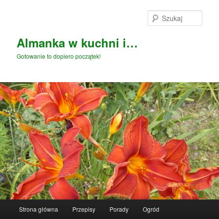
Przeskocz
Przeskocz
do
do
Szuka
tekstu
widgetów
Almanka w kuchni i…
Gotowanie to dopiero początek!
Główne
Strona główna
Przepisy
Porady
Ogród
menu