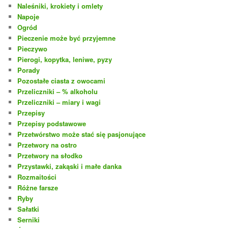
Naleśniki, krokiety i omlety
Napoje
Ogród
Pieczenie może być przyjemne
Pieczywo
Pierogi, kopytka, leniwe, pyzy
Porady
Pozostałe ciasta z owocami
Przeliczniki – % alkoholu
Przeliczniki – miary i wagi
Przepisy
Przepisy podstawowe
Przetwórstwo może stać się pasjonujące
Przetwory na ostro
Przetwory na słodko
Przystawki, zakąski i małe danka
Rozmaitości
Różne farsze
Ryby
Sałatki
Serniki