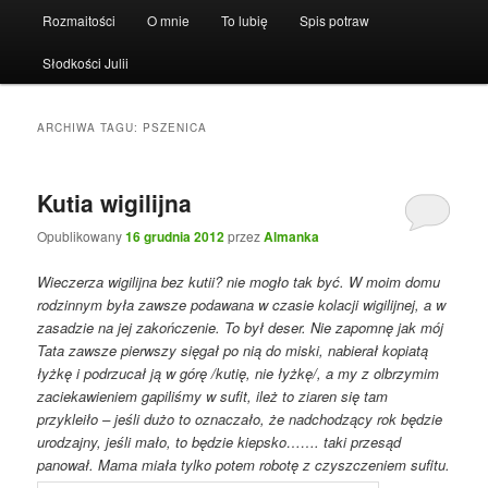
Rozmaitości
O mnie
To lubię
Spis potraw
Słodkości Julii
ARCHIWA TAGU:
PSZENICA
Kutia wigilijna
Opublikowany
16 grudnia 2012
przez
Almanka
Wieczerza wigilijna bez kutii? nie mogło tak być. W moim domu
rodzinnym była zawsze podawana w czasie kolacji wigilijnej, a w
zasadzie na jej zakończenie. To był deser. Nie zapomnę jak mój
Tata zawsze pierwszy sięgał po nią do miski, nabierał kopiatą
łyżkę i podrzucał ją w górę /kutię, nie łyżkę/, a my z olbrzymim
zaciekawieniem gapiliśmy w sufit, ileż to ziaren się tam
przykleiło – jeśli dużo to oznaczało, że nadchodzący rok będzie
urodzajny, jeśli mało, to będzie kiepsko……. taki przesąd
panował. Mama miała tylko potem robotę z czyszczeniem sufitu.