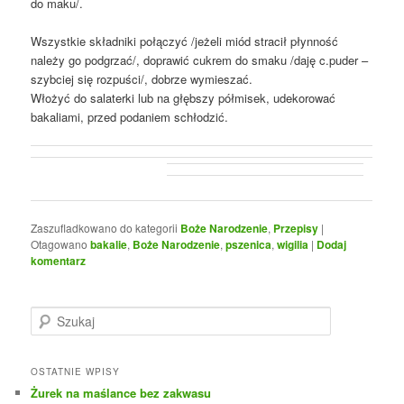
do maku/.
Wszystkie składniki połączyć /jeżeli miód stracił płynność
należy go podgrzać/, doprawić cukrem do smaku /daję c.puder –
szybciej się rozpuści/, dobrze wymieszać.
Włożyć do salaterki lub na głębszy półmisek, udekorować
bakaliami, przed podaniem schłodzić.
Zaszufladkowano do kategorii
Boże Narodzenie
,
Przepisy
|
Otagowano
bakalie
,
Boże Narodzenie
,
pszenica
,
wigilia
|
Dodaj
komentarz
S
z
u
k
OSTATNIE WPISY
a
Żurek na maślance bez zakwasu
j