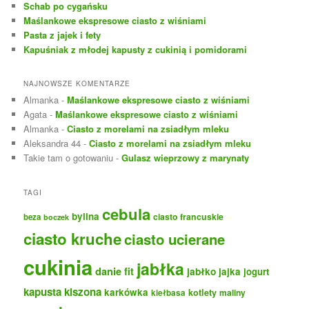
Schab po cygańsku
Maślankowe ekspresowe ciasto z wiśniami
Pasta z jajek i fety
Kapuśniak z młodej kapusty z cukinią i pomidorami
NAJNOWSZE KOMENTARZE
Almanka
-
Maślankowe ekspresowe ciasto z wiśniami
Agata
-
Maślankowe ekspresowe ciasto z wiśniami
Almanka
-
Ciasto z morelami na zsiadłym mleku
Aleksandra 44
-
Ciasto z morelami na zsiadłym mleku
Takie tam o gotowaniu
-
Gulasz wieprzowy z marynaty
TAGI
cebula
bylina
ciasto francuskie
beza
boczek
ciasto kruche
ciasto ucierane
cukinia
jabłka
danie fit
jabłko
jajka
jogurt
kapusta kiszona
karkówka
kotlety
maliny
kiełbasa