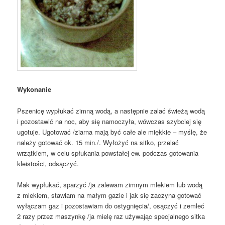
Wykonanie
Pszenicę wypłukać zimną wodą, a następnie zalać świeżą wodą
i pozostawić na noc, aby się namoczyła, wówczas szybciej się
ugotuje. Ugotować /ziarna mają być całe ale miękkie – myślę, że
należy gotować ok. 15 min./. Wyłożyć na sitko, przelać
wrzątkiem, w celu spłukania powstałej ew. podczas gotowania
kleistości, odsączyć.
Mak wypłukać, sparzyć /ja zalewam zimnym mlekiem lub wodą
z mlekiem, stawiam na małym gazie i jak się zaczyna gotować
wyłączam gaz i pozostawiam do ostygnięcia/, osączyć i zemleć
2 razy przez maszynkę /ja mielę raz używając specjalnego sitka