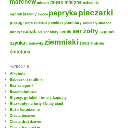
marchew
mięso mielone
naleśniki
mielone
pieczarki
papryka
ogórek kiszony
owoce
pierogi
pomidory
pomidor
pomidory suszone
piersi kurczaka
ser żółty
schab
sernik
szpinak
por
ryż
ser biały
ser
ziemniaki
szynka
truskawki
śledzie
śliwki
śmietana
KATEGORIE
Alkohole
Babeczki i muffinki
Bez kategorii
Bezalkoholowe
Bigosy, gołabki i inne z kapusty
Biszkopty na torty i blaty ciast
Boże Narodzenie
Ciasta bezowe
Ciasta drożdżowe
Ciasta francuskie