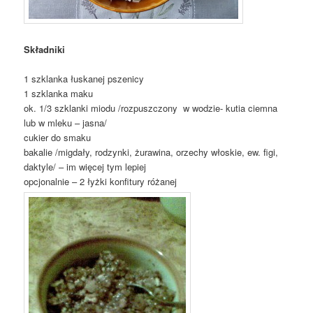
Składniki
1 szklanka łuskanej pszenicy
1 szklanka maku
ok. 1/3 szklanki miodu /rozpuszczony w wodzie- kutia ciemna
lub w mleku – jasna/
cukier do smaku
bakalie /migdały, rodzynki, żurawina, orzechy włoskie, ew. figi,
daktyle/ – im więcej tym lepiej
opcjonalnie – 2 łyżki konfitury różanej