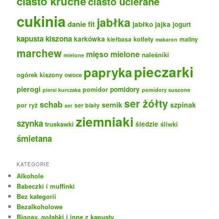
ciasto kruche
ciasto ucierane
cukinia
jabłka
danie fit
jabłko
jajka
jogurt
kapusta kiszona
karkówka
kotlety
maliny
kiełbasa
makaron
marchew
mięso mielone
naleśniki
mielone
pieczarki
papryka
ogórek kiszony
owoce
pierogi
pomidory
pomidor
pomidory suszone
piersi kurczaka
ser żółty
schab
sernik
szpinak
por
ryż
ser biały
ser
ziemniaki
szynka
truskawki
śledzie
śliwki
śmietana
KATEGORIE
Alkohole
Babeczki i muffinki
Bez kategorii
Bezalkoholowe
Bigosy, gołabki i inne z kapusty