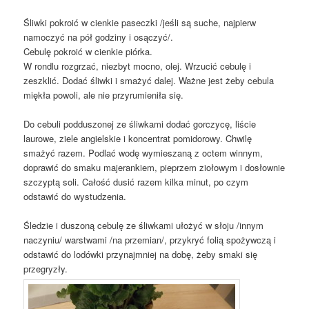
Śliwki pokroić w cienkie paseczki /jeśli są suche, najpierw
namoczyć na pół godziny i osączyć/.
Cebulę pokroić w cienkie piórka.
W rondlu rozgrzać, niezbyt mocno, olej. Wrzucić cebulę i
zeszklić. Dodać śliwki i smażyć dalej. Ważne jest żeby cebula
miękła powoli, ale nie przyrumieniła się.
Do cebuli podduszonej ze śliwkami dodać gorczycę, liście
laurowe, ziele angielskie i koncentrat pomidorowy. Chwilę
smażyć razem. Podlać wodę wymieszaną z octem winnym,
doprawić do smaku majerankiem, pieprzem ziołowym i dosłownie
szczyptą soli. Całość dusić razem kilka minut, po czym
odstawić do wystudzenia.
Śledzie i duszoną cebulę ze śliwkami ułożyć w słoju /innym
naczyniu/ warstwami /na przemian/, przykryć folią spożywczą i
odstawić do lodówki przynajmniej na dobę, żeby smaki się
przegryzły.