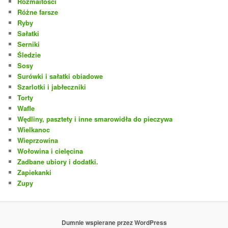
Rozmaitości
Różne farsze
Ryby
Sałatki
Serniki
Śledzie
Sosy
Surówki i sałatki obiadowe
Szarlotki i jabłeczniki
Torty
Wafle
Wędliny, pasztety i inne smarowidła do pieczywa
Wielkanoc
Wieprzowina
Wołowina i cielęcina
Zadbane ubiory i dodatki.
Zapiekanki
Zupy
Dumnie wspierane przez WordPress