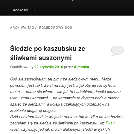
Słodkości Julii
ARCHIWA TAGU:
POMIDOROWY SOS
Śledzie po kaszubsku ze
śliwkami suszonymi
Opublikowany
22 stycznia 2016
przez
Almanka
Coś się zaniedbałam tej zimy ze śledziowym menu. Może
powodem jest fakt, że zima niby jest, a jakoby jej nie było, a
może … sama nie wiem… ale już to nadrabiam, dopóki jeszcze
trwa i zima i karnawał… po karnawale to dopiero będzie można
szaleć ze śledziami, a kolejka czekających przepisów na
zrobienie długa, oj długa…
Dziś nabyłam śledzie wiejskie /robię ostatnio tylko na ich bazie/ i
zabrałam się za śledzie ze śliwkami po kaszubsku wg
Pyzy
/sos/, używając jednak moich ulubionych śledzi wiejskich.