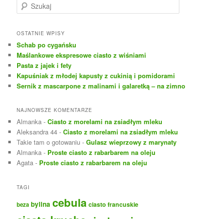
S
z
u
k
OSTATNIE WPISY
a
Schab po cygańsku
j
Maślankowe ekspresowe ciasto z wiśniami
Pasta z jajek i fety
Kapuśniak z młodej kapusty z cukinią i pomidorami
Sernik z mascarpone z malinami i galaretką – na zimno
NAJNOWSZE KOMENTARZE
Almanka
-
Ciasto z morelami na zsiadłym mleku
Aleksandra 44
-
Ciasto z morelami na zsiadłym mleku
Takie tam o gotowaniu
-
Gulasz wieprzowy z marynaty
Almanka
-
Proste ciasto z rabarbarem na oleju
Agata
-
Proste ciasto z rabarbarem na oleju
TAGI
cebula
bylina
ciasto francuskie
beza