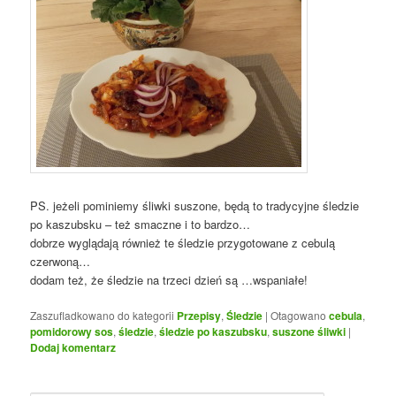
PS. jeżeli pominiemy śliwki suszone, będą to tradycyjne śledzie
po kaszubsku – też smaczne i to bardzo…
dobrze wyglądają również te śledzie przygotowane z cebulą
czerwoną…
dodam też, że śledzie na trzeci dzień są …wspaniałe!
Zaszufladkowano do kategorii
Przepisy
,
Śledzie
|
Otagowano
cebula
,
pomidorowy sos
,
śledzie
,
śledzie po kaszubsku
,
suszone śliwki
|
Dodaj komentarz