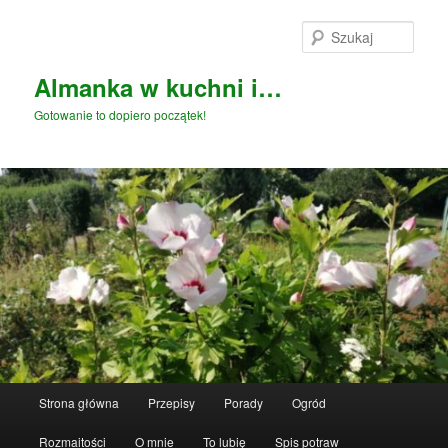
Przeskocz
Przeskocz
do
do
Szuka
tekstu
widgetów
Almanka w kuchni i…
Gotowanie to dopiero początek!
Główne
Strona główna
Przepisy
Porady
Ogród
menu
Rozmaitości
O mnie
To lubię
Spis potraw