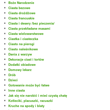
Boże Narodzenie
Ciasta bezowe
Ciasta drożdżowe
Ciasta francuskie
Ciasta i desery /bez pieczenia/
Ciasta przekładane masami
Ciasta wielowarstwowe
Ciastka i ciasteczka
Ciasto na pierogi
Ciasto naleśnikowe
Dania z warzyw
Dekoracje ciast i tortów
Dodatki obiadowe
Domowy lekarz
Drób
Dzieci
Gotowanie może być łatwe
Inne ciasta
Jak się nie narobić i mieć czystą chatę
Kotleciki, placuszki, racuszki
Kruche na spody i blaty