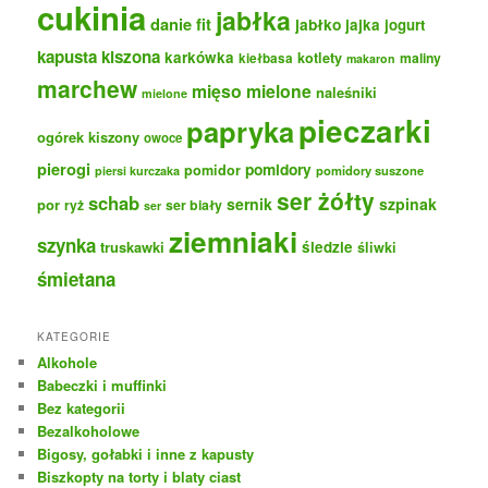
cukinia
jabłka
danie fit
jabłko
jajka
jogurt
kapusta kiszona
karkówka
kotlety
maliny
kiełbasa
makaron
marchew
mięso mielone
naleśniki
mielone
pieczarki
papryka
ogórek kiszony
owoce
pierogi
pomidory
pomidor
pomidory suszone
piersi kurczaka
ser żółty
schab
sernik
szpinak
por
ryż
ser biały
ser
ziemniaki
szynka
truskawki
śledzie
śliwki
śmietana
KATEGORIE
Alkohole
Babeczki i muffinki
Bez kategorii
Bezalkoholowe
Bigosy, gołabki i inne z kapusty
Biszkopty na torty i blaty ciast