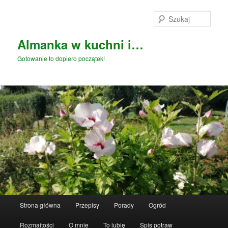
Przeskocz
Przeskocz
do
do
Szuka
tekstu
widgetów
Almanka w kuchni i…
Gotowanie to dopiero początek!
Główne
Strona główna
Przepisy
Porady
Ogród
menu
Rozmaitości
O mnie
To lubię
Spis potraw