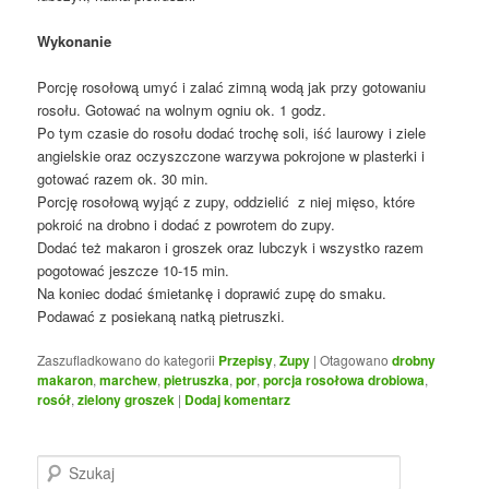
Wykonanie
Porcję rosołową umyć i zalać zimną wodą jak przy gotowaniu
rosołu. Gotować na wolnym ogniu ok. 1 godz.
Po tym czasie do rosołu dodać trochę soli, iść laurowy i ziele
angielskie oraz oczyszczone warzywa pokrojone w plasterki i
gotować razem ok. 30 min.
Porcję rosołową wyjąć z zupy, oddzielić z niej mięso, które
pokroić na drobno i dodać z powrotem do zupy.
Dodać też makaron i groszek oraz lubczyk i wszystko razem
pogotować jeszcze 10-15 min.
Na koniec dodać śmietankę i doprawić zupę do smaku.
Podawać z posiekaną natką pietruszki.
Zaszufladkowano do kategorii
Przepisy
,
Zupy
|
Otagowano
drobny
makaron
,
marchew
,
pietruszka
,
por
,
porcja rosołowa drobiowa
,
rosół
,
zielony groszek
|
Dodaj komentarz
S
z