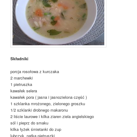
Składniki
porcja rosołowa z kurczaka
2 marchewki
1 pietruszka
kawałek selera
kawałek pora ( jasna i jasnozielona część )
1 szklanka mrożonego, zielonego groszku
1/2 szklanki drobnego makaronu
2 liście laurowe i kilka ziaren ziela angielskiego
sól i pieprz do smaku
kilka łyżek śmietanki do zup
lubczyk, natka pietruszki