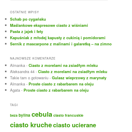
u
k
OSTATNIE WPISY
a
Schab po cygańsku
j
Maślankowe ekspresowe ciasto z wiśniami
Pasta z jajek i fety
Kapuśniak z młodej kapusty z cukinią i pomidorami
Sernik z mascarpone z malinami i galaretką – na zimno
NAJNOWSZE KOMENTARZE
Almanka
-
Ciasto z morelami na zsiadłym mleku
Aleksandra 44
-
Ciasto z morelami na zsiadłym mleku
Takie tam o gotowaniu
-
Gulasz wieprzowy z marynaty
Almanka
-
Proste ciasto z rabarbarem na oleju
Agata
-
Proste ciasto z rabarbarem na oleju
TAGI
cebula
bylina
ciasto francuskie
beza
ciasto kruche
ciasto ucierane