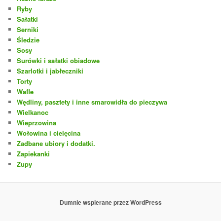
Ryby
Sałatki
Serniki
Śledzie
Sosy
Surówki i sałatki obiadowe
Szarlotki i jabłeczniki
Torty
Wafle
Wędliny, pasztety i inne smarowidła do pieczywa
Wielkanoc
Wieprzowina
Wołowina i cielęcina
Zadbane ubiory i dodatki.
Zapiekanki
Zupy
Dumnie wspierane przez WordPress