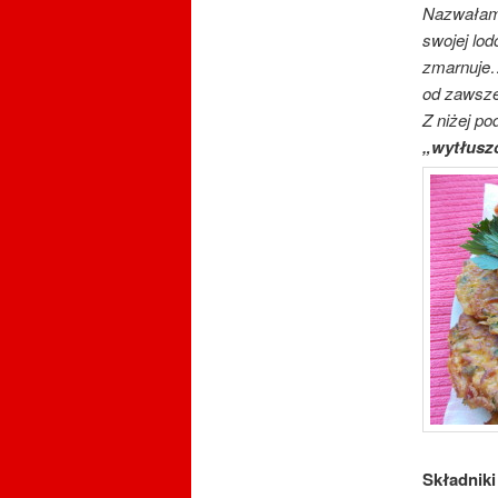
Nazwałam 
swojej lod
zmarnuje…
od zaws
Z niżej po
„wytłusz
Składniki