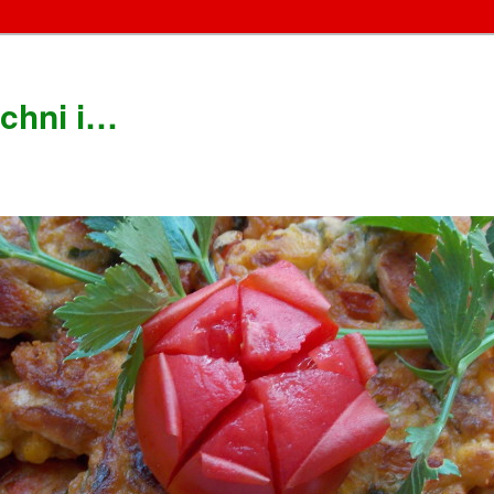
chni i…
!