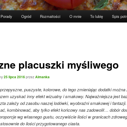
Porady
Ogród
Rozmaitości
O mnie
To lubię
Spis pot
zne placuszki myśliwego
ny
25 lipca 2016
przez
Almanka
 przepyszne, puszyste, kolorowe, do tego zmieniając dodatki można
zem uzyskać inny efekt wizualny i smakowy. Najważniejsza jest baz
szta zależy od zasobu naszej lodówki, wyobraźni smakowej i fantazji
zać, kombinować, aby tylko efekt końcowy nas zadowolił… dobór do
i proporcje wg własnego gustu, oczywiście ilości w granicach zdrowe
stosownie do ilości przygotowanego ciasta.