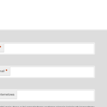
*
*
mail
nternetowa
taj moje dane w tej przeglądarce podczas pisania kolejnych komentarzy.