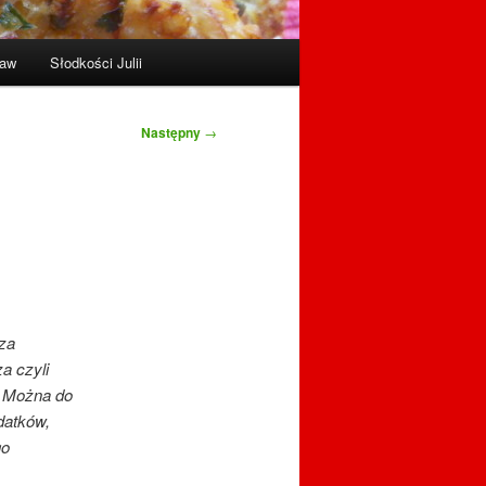
raw
Słodkości Julii
Następny
→
 za
a czyli
. Można do
datków,
go