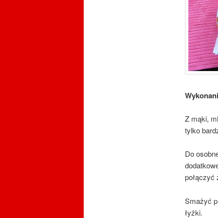
Wykonan
Z mąki, ml
tylko bardz
Do osobne
dodatkowe
połączyć 
Smażyć pl
łyżki.