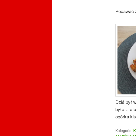
Podawać z
Dziś był w
było… a by
ogórka kis
Kategorie:
K
ser żółty
,
s