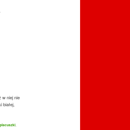
.
 w niej nie
 białej,
placuszki
,