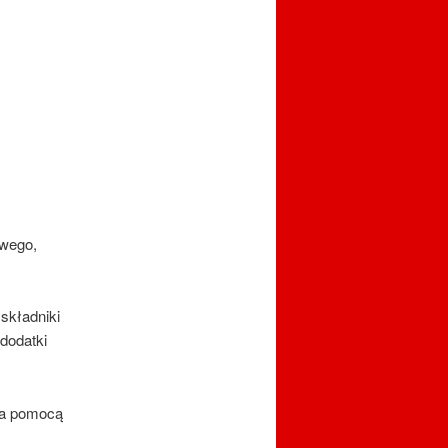
owego,
składniki
dodatki
 za pomocą