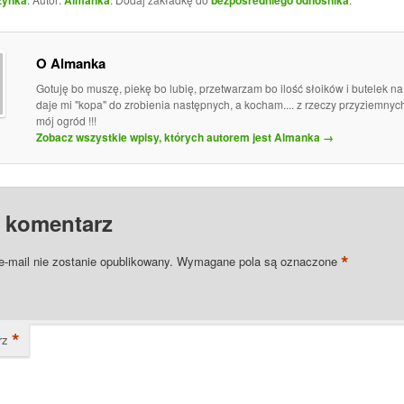
O Almanka
Gotuję bo muszę, piekę bo lubię, przetwarzam bo ilość słoików i butelek n
daje mi "kopa" do zrobienia następnych, a kocham.... z rzeczy przyziemny
mój ogród !!!
Zobacz wszystkie wpisy, których autorem jest Almanka
→
 komentarz
*
e-mail nie zostanie opublikowany.
Wymagane pola są oznaczone
*
rz