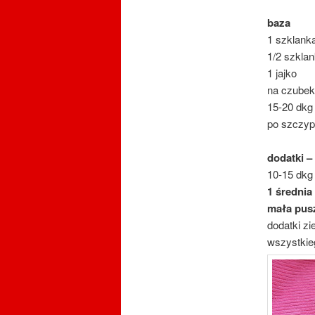
baza
1 szklank
1/2 szklan
1 jajko
na czubek
15-20 dkg
po szczypc
dodatki –
10-15 dkg 
1 średnia
mała pus
dodatki zi
wszystkieg