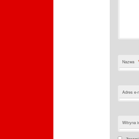
Nazwa
Adres e-
Witryna i
Zapamię