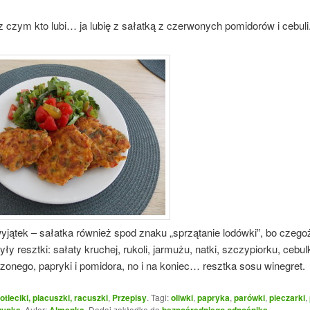
 czym kto lubi… ja lubię z sałatką z czerwonych pomidorów i cebuli
yjątek – sałatka również spod znaku „sprzątanie lodówki”, bo czegoż
ły resztki: sałaty kruchej, rukoli, jarmużu, natki, szczypiorku, cebulki
zonego, papryki i pomidora, no i na koniec… resztka sosu winegret.
otleciki, placuszki, racuszki
,
Przepisy
. Tagi:
oliwki
,
papryka
,
parówki
,
pieczarki
,
zynka
. Autor:
Almanka
. Dodaj zakładkę do
bezpośredniego odnośnika
.