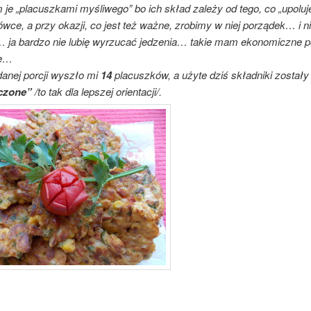
je „placuszkami myśliwego” bo ich skład zależy od tego, co „upolu
ówce, a przy okazji, co jest też ważne, zrobimy w niej porządek… i ni
 ja bardzo nie lubię wyrzucać jedzenia… takie mam ekonomiczne p
ze…
danej porcji wyszło mi
14
placuszków, a użyte dziś składniki zostały
czone”
/to tak dla lepszej orientacji/.