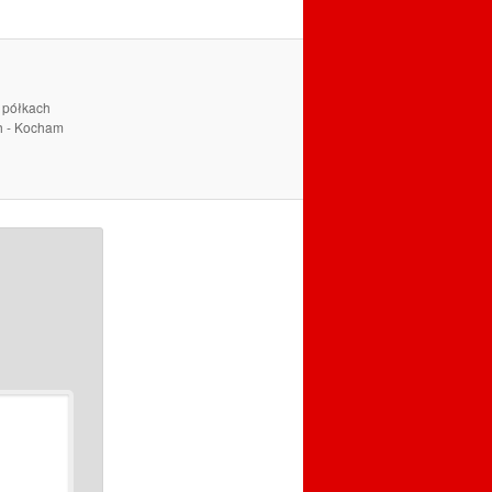
a półkach
ch - Kocham