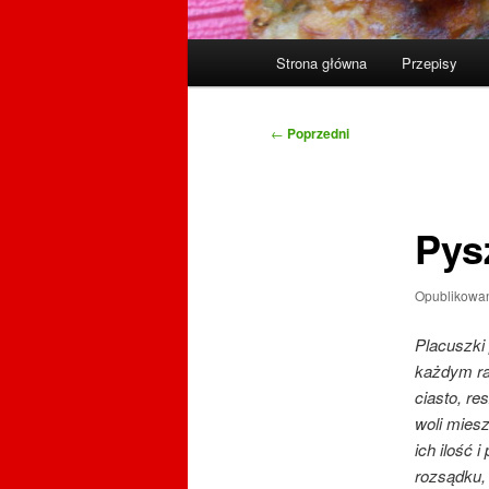
Główne
Strona główna
Przepisy
menu
Nawigacja
←
Poprzedni
wpisu
Pys
Opublikowa
Placuszki
każdym ra
ciasto, re
woli mies
ich ilość 
rozsądku, 