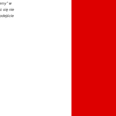
jemy” w
c się nie
odejście