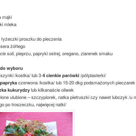
a mąki
ki mleka
 łyżeczki proszku do pieczenia
 sera żółtego
ie soli, pieprzu, papryki ostrej, oregano, ziarenek smaku
 do wyboru
szynki /kostka/ lub 3-
4 cienkie parówki
/półplasterki/
 papryka
czerwona /kostka/ lub 15-20 dkg podsmażonych pieczarek
zka kukurydzy
lub kilkanaście oliwek
elone ulubione – szczypiorek, natka pietruszki czy nawet lubczyk /u 
o po troszeczku, najwięcej natki/