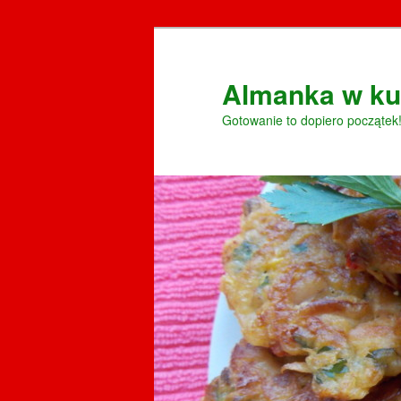
Przeskocz
do
tekstu
Almanka w ku
Gotowanie to dopiero początek