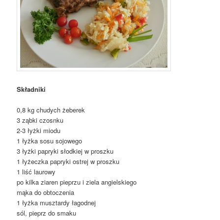
Składniki
0,8 kg chudych żeberek
3 ząbki czosnku
2-3 łyżki miodu
1 łyżka sosu sojowego
3 łyżki papryki słodkiej w proszku
1 łyżeczka papryki ostrej w proszku
1 liść laurowy
po kilka ziaren pieprzu i ziela angielskiego
mąka do obtoczenia
1 łyżka musztardy łagodnej
sól, pieprz do smaku