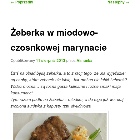
Nawigacja
←
Poprzedni
Następny
→
wpisu
Żeberka w miodowo-
czosnkowej marynacie
Opublikowany
11 sierpnia 2013
przez
Almanka
Dziś na obiad będą żeberka, a to z racji tego, że „na wyjeździe”
są osoby, które żeberek nie lubią. Jak można nie lubić żeberek?
Widać można… są różna gusta kulinarne i różne smaki mają
konsumenci.
Tym razem padło na żeberka z miodem, a do tego już wczoraj
zrobiona surówka z kapusty tzw. dwudniowa.