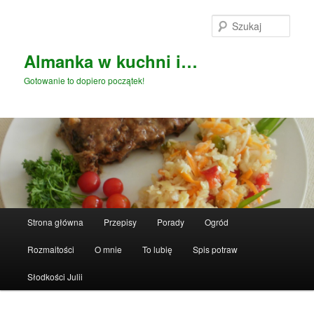
Przeskocz
do
Szuka
tekstu
Almanka w kuchni i…
Gotowanie to dopiero początek!
Główne
Strona główna
Przepisy
Porady
Ogród
menu
Rozmaitości
O mnie
To lubię
Spis potraw
Słodkości Julii