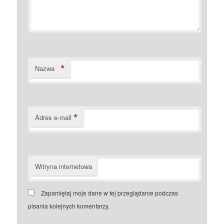
*
Nazwa
*
Adres e-mail
Witryna internetowa
Zapamiętaj moje dane w tej przeglądarce podczas
pisania kolejnych komentarzy.