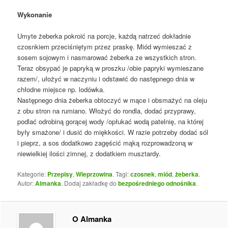
Wykonanie
Umyte żeberka pokroić na porcje, każdą natrzeć dokładnie
czosnkiem przeciśniętym przez praskę. Miód wymieszać z
sosem sojowym i nasmarować żeberka ze wszystkich stron.
Teraz obsypać je papryką w proszku /obie papryki wymieszane
razem/, ułożyć w naczyniu i odstawić do następnego dnia w
chłodne miejsce np. lodówka.
Następnego dnia żeberka obtoczyć w mące i obsmażyć na oleju
z obu stron na rumiano. Włożyć do rondla, dodać przyprawy,
podlać odrobiną gorącej wody /opłukać wodą patelnię, na której
były smażone/ i dusić do miękkości. W razie potrzeby dodać sól
i pieprz, a sos dodatkowo zagęścić mąką rozprowadzoną w
niewielkiej ilości zimnej, z dodatkiem musztardy.
Kategorie:
Przepisy
,
Wieprzowina
. Tagi:
czosnek
,
miód
,
żeberka
.
Autor:
Almanka
. Dodaj zakładkę do
bezpośredniego odnośnika
.
O Almanka